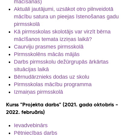
mācīšanās)
Aktuāli jautājumi, uzsākot otro pilnveidotā
mācību satura un pieejas īstenošanas gadu
pirmsskolā
Kā pirmsskolas skolotājs var virzīt bērna
mācīšanos temata izziņas laikā?
Caurviju prasmes pirmsskolā
Pirmsskolēns mācās mājās
Darbs pirmsskolu dežūrgrupās ārkārtas
situācijas laikā
Bērnudārznieks dodas uz skolu
Pirmsskolas mācību programma
Izmaiņas pirmsskolā
Kurss "Projekta darbs" (2021. gada oktobris -
2022. februāris)
Ievadvebinārs
Pētniecības darbs