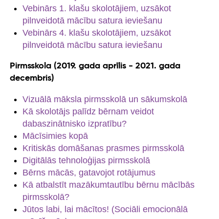
Vebinārs 1. klašu skolotājiem, uzsākot
pilnveidotā mācību satura ieviešanu
Vebinārs 4. klašu skolotājiem, uzsākot
pilnveidotā mācību satura ieviešanu
Pirmsskola (2019. gada aprīlis - 2021. gada
decembris)
Vizuālā māksla pirmsskolā un sākumskolā
Kā skolotājs palīdz bērnam veidot
dabaszinātnisko izpratību?
Mācīsimies kopā
Kritiskās domāšanas prasmes pirmsskolā
Digitālās tehnoloģijas pirmsskolā
Bērns mācās, gatavojot rotājumus
Kā atbalstīt mazākumtautību bērnu mācībās
pirmsskolā?
Jūtos labi, lai mācītos! (Sociāli emocionālā