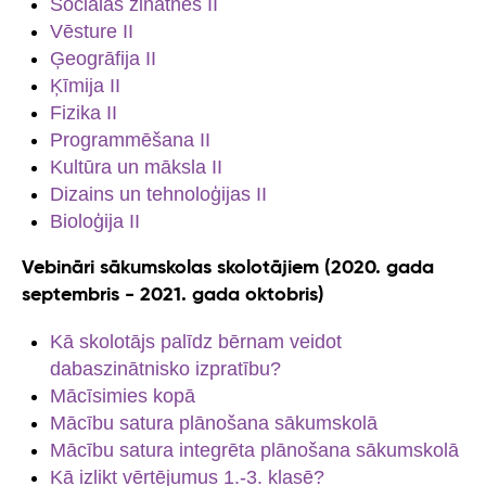
Sociālās zinātnes II
Vēsture II
Ģeogrāfija II
Ķīmija II
Fizika II
Programmēšana II
Kultūra un māksla II
Dizains un tehnoloģijas II
Bioloģija II
Vebināri sākumskolas skolotājiem (2020. gada
septembris - 2021. gada oktobris)
Kā skolotājs palīdz bērnam veidot
dabaszinātnisko izpratību?
Mācīsimies kopā
Mācību satura plānošana sākumskolā
Mācību satura integrēta plānošana sākumskolā
Kā izlikt vērtējumus 1.-3. klasē?