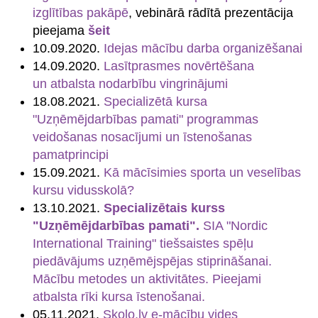
izglītības pakāpē
, vebinārā rādītā prezentācija
pieejama
šeit
10.09.2020.
Idejas mācību darba organizēšanai
14.09.2020.
Lasītprasmes novērtēšana
un atbalsta nodarbību vingrinājumi
18.08.2021.
Specializētā kursa
"Uzņēmējdarbības pamati" programmas
veidošanas nosacījumi un īstenošanas
pamatprincipi
15.09.2021.
Kā mācīsimies sporta un veselības
kursu vidusskolā?
13.10.2021.
Specializētais kurss
"Uzņēmējdarbības pamati".
SIA "Nordic
International Training" tiešsaistes spēļu
piedāvājums uzņēmējspējas stiprināšanai.
Mācību metodes un aktivitātes. Pieejami
atbalsta rīki kursa īstenošanai.
05.11.2021.
Skolo.lv e-mācību vides