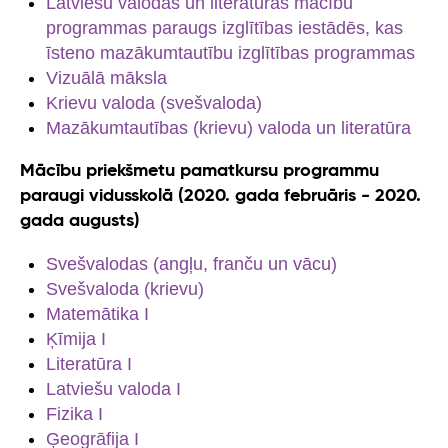
Latviešu valodas un literatūras mācību
programmas paraugs izglītības iestādēs, kas
īsteno mazākumtautību izglītības programmas
Vizuālā māksla
Krievu valoda (svešvaloda)
Mazākumtautības (krievu) valoda un literatūra
Mācību priekšmetu pamatkursu programmu
paraugi vidusskolā (2020. gada februāris - 2020.
gada augusts)
Svešvalodas (angļu, franču un vācu)
Svešvaloda (krievu)
Matemātika I
Ķīmija I
Literatūra I
Latviešu valoda I
Fizika I
Ģeogrāfija I