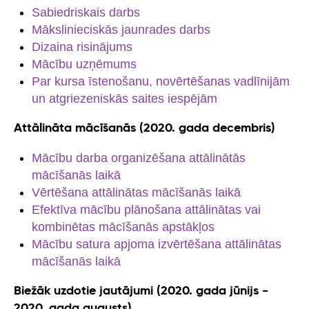
Sabiedriskais darbs
Mākslinieciskās jaunrades darbs
Dizaina risinājums
Mācību uzņēmums
Par kursa īstenošanu, novērtēšanas vadlīnijām
un atgriezeniskās saites iespējām
Attālināta mācīšanās (2020. gada decembris)
Mācību darba organizēšana attālinātās
mācīšanās laikā
Vērtēšana attālinātas mācīšanās laikā
Efektīva mācību plānošana attālinātas vai
kombinētas mācīšanās apstākļos
Mācību satura apjoma izvērtēšana attālinātas
mācīšanās laikā
Biežāk uzdotie jautājumi (2020. gada jūnijs -
2020. gada augusts)