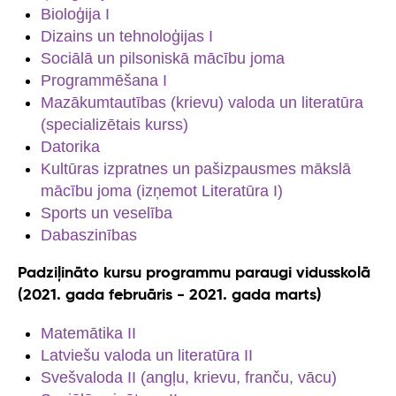
Bioloģija I
Dizains un tehnoloģijas I
Sociālā un pilsoniskā mācību joma
Programmēšana I
Mazākumtautības (krievu) valoda un literatūra
(specializētais kurss)
Datorika
Kultūras izpratnes un pašizpausmes mākslā
mācību joma (izņemot Literatūra I)
Sports un veselība
Dabaszinības
Padziļināto kursu programmu paraugi vidusskolā
(2021. gada februāris - 2021. gada marts)
Matemātika II
Latviešu valoda un literatūra II
Svešvaloda II (angļu, krievu, franču, vācu)