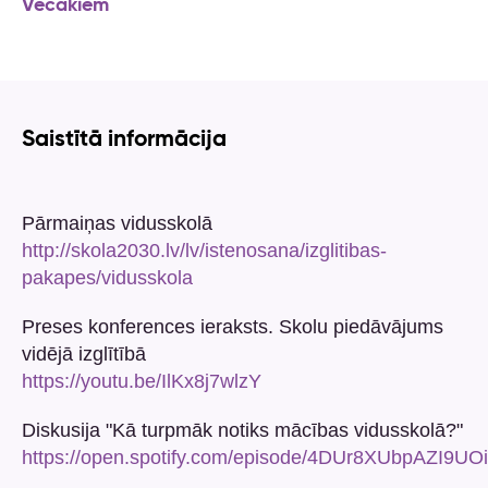
Vecākiem
Saistītā informācija
Pārmaiņas vidusskolā
http://skola2030.lv/lv/istenosana/izglitibas-
pakapes/vidusskola
Preses konferences ieraksts. Skolu piedāvājums
vidējā izglītībā
https://youtu.be/IlKx8j7wlzY
Diskusija "Kā turpmāk notiks mācības vidusskolā?"
https://open.spotify.com/episode/4DUr8XUbpAZI9U