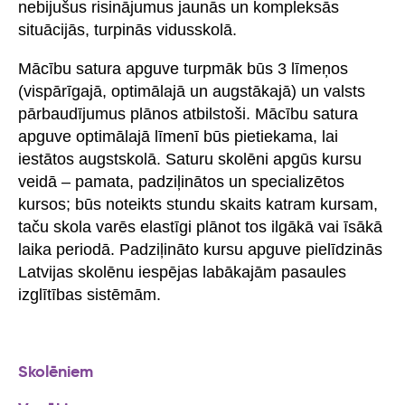
nebijušus risinājumus jaunās un kompleksās
situācijās, turpinās vidusskolā.
Mācību satura apguve turpmāk būs 3 līmeņos
(vispārīgajā, optimālajā un augstākajā) un valsts
pārbaudījumus plānos atbilstoši. Mācību satura
apguve optimālajā līmenī būs pietiekama, lai
iestātos augstskolā. Saturu skolēni apgūs kursu
veidā – pamata, padziļinātos un specializētos
kursos; būs noteikts stundu skaits katram kursam,
taču skola varēs elastīgi plānot tos ilgākā vai īsākā
laika periodā. Padziļināto kursu apguve pielīdzinās
Latvijas skolēnu iespējas labākajām pasaules
izglītības sistēmām.
Skolēniem