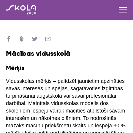
Mācības vidusskolā
Mērķis
Vidusskolas mērķis – palīdzēt jaunietim apzināties
savas intereses un spējas, sagatavoties izglītības
turpināšanai augstskolā vai savai profesionālai
darbībai. Mainītais vidusskolas modelis dos
skolēniem iespēju vairāk mācīties atbilstoši savām
interesēm un nākotnes plāniem. To nodrošinās
mazāks mācību priekšmetu skaits un iespēja 30 %
mācību laika veltīt padziļinātiem un specializētiem