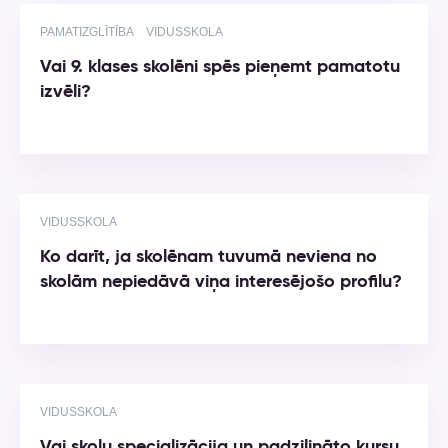
PAMATIZGLĪTĪBA
VIDUSSKOLA
Vai 9. klases skolēni spēs pieņemt pamatotu
izvēli?
VIDUSSKOLA
Ko darīt, ja skolēnam tuvumā neviena no
skolām nepiedāvā viņa interesējošo profilu?
VIDUSSKOLA
Vai skolu specializācija un padziļināto kursu