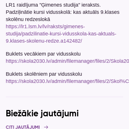
LR1 raidījuma "Ģimenes studija" ieraksts.
Padziļinātie kursi vidusskolā: kas aktuāls 9.klases
skolēnu redzeslokā
https://lr1.lsm.lv/lv/raksts/gimenes-
studija/padzilinatie-kursi-vidusskola-kas-aktuals-
9.klases-skolenu-redze.a142482/
Buklets vecākiem par vidusskolu
https://skola2030.lv/admin/filemanager/files/2/Skola
Buklets skolēniem par vidusskolu
https://skola2030.lv/admin/filemanager/files/2/
Biežākie jautājumi
CITI JAUTĀJUMI