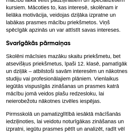
kursiem. Mācoties to, kas interesē, skolēnam ir
lielāka motivācija, veidojas dziļāka izpratne un
labākas prasmes mācību priekšmetos. Viņš
spēcīgāk apzinās un var attīstīt savas intereses.
Svarīgākās pārmaiņas
Skolēni mācīsies mazāku skaitu priekšmetu, bet
atsevišķus priekšmetus, īpaši 12. klasē, pamatīgāk
un dziļāk – atbilstoši savām interesēm un nākotnes
studiju vai profesionālajiem plāniem. Vienlaikus
iegūtās vispusīgās zināšanas un prasmes katrā
mācību jomā veidos plašu redzesloku, lai
neierobežotu nākotnes izvēles iespējas.
Pirmsskolā un pamatizglītībā iesāktā mācīšanās
iedziļinoties, lai veidotu noturīgākas zināšanas un
izpratni, iegūtu prasmes pētīt un analizēt, radīt vēl