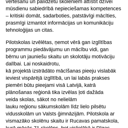
vērtēšanu un palīdzētu skolēniem attīstīt dzīvei
mūsdienu sabiedrībā nepieciešamas kompetences
– kritiski domāt, sadarboties, patstāvīgi mācīties,
prasmīgi izmantot informācijas un komunikāciju
tehnoloģijas un citas.
Pilotskolas izvēlētas, ņemot vērā gan izglītības
programmu piedāvājumu un mācību vidi, gan
bērnu un jauniešu skaitu un skolotāju motivāciju
dalībai. Lai noskaidrotu,
kā projektā izstrādāto mācīšanas pieeju vislabāk
ieviest vispārējā izglītībā, un lai labās prakses
piemēri būtu pieejami visā Latvijā, katrā
plānošanas reģionā tika izvēlas ļoti dažāda
veida skolas, sākot no nelielām
lauku reģionu sākumskolām līdz lielo pilsētu
vidusskolām un Valsts ģimnāzijām. Pilotskola ar
vismazāko skolēnu skaitu ir Rucavas pamatskola,
kurā mācās 71 skolēns, bet vislielākā ir Rīgas