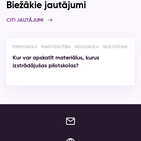
Biežākie jautājumi
CITI JAUTĀJUMI
PIRMSSKOLA
PAMATIZGLĪTĪBA
VIDUSSKOLA
SKOLOTĀJAM
Kur var apskatīt materiālus, kurus
izstrādājušas pilotskolas?