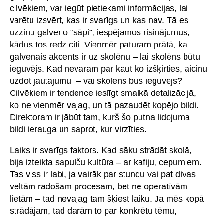
cilvēkiem, var iegūt pietiekami informācijas, lai
varētu izsvērt, kas ir svarīgs un kas nav. Tā es
uzzinu galveno “sāpi”, iespējamos risinājumus,
kādus tos redz citi. Vienmēr paturam prātā, ka
galvenais akcents ir uz skolēnu – lai skolēns būtu
ieguvējs. Kad nevaram par kaut ko izšķirties, aicinu
uzdot jautājumu – vai skolēns būs ieguvējs?
Cilvēkiem ir tendence ieslīgt smalkā detalizācijā,
ko ne vienmēr vajag, un tā pazaudēt kopējo bildi.
Direktoram ir jābūt tam, kurš šo putna lidojuma
bildi ierauga un saprot, kur virzīties.
Laiks ir svarīgs faktors. Kad sāku strādāt skolā,
bija izteikta sapulču kultūra – ar kafiju, cepumiem.
Tas viss ir labi, ja vairāk par stundu vai pat divas
veltām radošam procesam, bet ne operatīvām
lietām – tad nevajag tam šķiest laiku. Ja mēs kopā
strādājam, tad darām to par konkrētu tēmu,