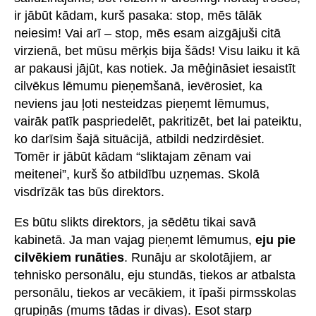
ir jābūt kādam, kurš pasaka: stop, mēs tālāk
neiesim! Vai arī – stop, mēs esam aizgājuši citā
virzienā, bet mūsu mērķis bija šāds! Visu laiku it kā
ar pakausi jājūt, kas notiek. Ja mēģināsiet iesaistīt
cilvēkus lēmumu pieņemšanā, ievērosiet, ka
neviens jau ļoti nesteidzas pieņemt lēmumus,
vairāk patīk paspriedelēt, pakritizēt, bet lai pateiktu,
ko darīsim šajā situācijā, atbildi nedzirdēsiet.
Tomēr ir jābūt kādam “sliktajam zēnam vai
meitenei”, kurš šo atbildību uzņemas. Skolā
visdrīzāk tas būs direktors.
Es būtu slikts direktors, ja sēdētu tikai savā
kabinetā. Ja man vajag pieņemt lēmumus,
eju pie
cilvēkiem runāties
. Runāju ar skolotājiem, ar
tehnisko personālu, eju stundās, tiekos ar atbalsta
personālu, tiekos ar vecākiem, it īpaši pirmsskolas
grupiņās (mums tādas ir divas). Esot starp