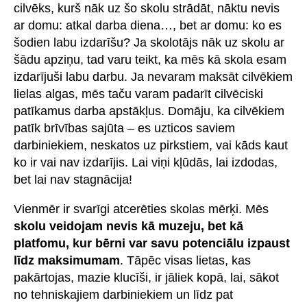
cilvēks, kurš nāk uz šo skolu strādāt, nāktu nevis
ar domu: atkal darba diena…, bet ar domu: ko es
šodien labu izdarīšu? Ja skolotājs nāk uz skolu ar
šādu apziņu, tad varu teikt, ka mēs kā skola esam
izdarījuši labu darbu. Ja nevaram maksāt cilvēkiem
lielas algas, mēs taču varam padarīt cilvēciski
patīkamus darba apstākļus. Domāju, ka cilvēkiem
patīk brīvības sajūta – es uzticos saviem
darbiniekiem, neskatos uz pirkstiem, vai kāds kaut
ko ir vai nav izdarījis. Lai viņi kļūdās, lai izdodas,
bet lai nav stagnācija!
Vienmēr ir svarīgi atcerēties skolas mērķi. Mēs
skolu veidojam nevis kā muzeju, bet kā
platfomu, kur bērni var savu potenciālu izpaust
līdz maksimumam
. Tāpēc visas lietas, kas
pakārtojas, mazie klucīši, ir jāliek kopā, lai, sākot
no tehniskajiem darbiniekiem un līdz pat