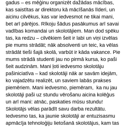
gadus – es mēģinu organizēt dažādas mācības,
kas saistītas ar direktoru kā mācīšanās līderi, un
aicinu cilvēkus, kas var iedvesmot ne tikai mani,
bet arī pārējos. Rīkoju šādus pasākumus arī savai
vadības komandai un skolotājiem. Man dod spēku
tas, ka redzu – cilvēkiem šeit ir labi un viņi izvēlas
pie mums strādāt; nāk absolventi un teic, ka vēlas
strādāt tieši šajā skolā, varbūt ir kāda vakance. Pie
mums strādā studenti jau no pirmā kursa, ko paši
šeit audzinām. Mani ļoti iedvesmo skolotāju
pašiniciatīva – kad skolotāji nāk ar savām idejām,
ko vajadzētu realizēt, un saviem labās prakses
piemēriem. Mani iedvesmo, piemēram, ka nu jau
skolotāji paši uz stundu vērošanu aicina kolēģus
un arī mani: atnāc, paskaties mūsu stundu!
Skolotājs vēlas parādīt savu darba rezultātu.
Iedvesmo tas, ka jaunie skolotāji ar entuzisasmu
apmācīja tehnoloģiju lietošanā skolotājus, kam tas