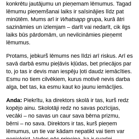
konkrētu jautājumu un pieņemam lēmumus. Tagad
lēmumu pieņemšanai laiks ir saīsinājies līdz pat
minūtēm. Mums arī ir
Whatsapp
grupa, kurā ātri
sazināmies un izlemjam – darīt vai nedarīt, cik ilgs
laiks būs pārdomām, un nevilcināmies pieņemt
lēmumus.
Protams, jebkurš lēmums nes līdzi arī riskus. Arī es
savā darbā esmu pieļāvis kļūdas, bet priecājos par
to, jo tas ir devis man iespēju ļoti daudz iemācīties.
Esmu no tiem cilvēkiem, kurus motivē nevis darba
alga, bet tas, ka esmu kaut ko jaunu iemācījies.
Anda:
Piekrītu, ka direktors skolā ir tas, kurš redz
kopējo ainu. Skolotāji redz no savas pozīcijas,
vecāki – no savas un caur sava bērna prizmu,
bērni – no sava. Direktors ir tas, kurš pieņem
lēmumus, un tie var kādam nepatikt vai tiem var