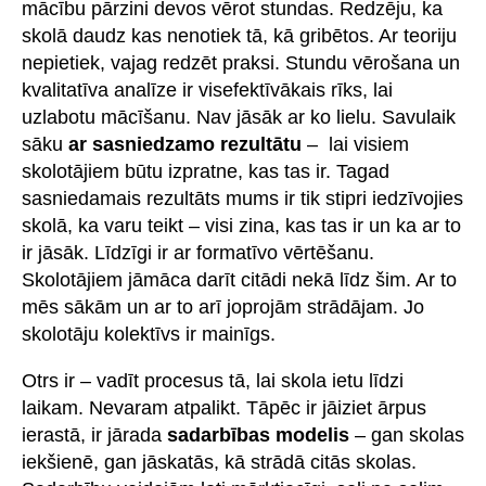
mācību pārzini devos vērot stundas. Redzēju, ka
skolā daudz kas nenotiek tā, kā gribētos. Ar teoriju
nepietiek, vajag redzēt praksi. Stundu vērošana un
kvalitatīva analīze ir visefektīvākais rīks, lai
uzlabotu mācīšanu. Nav jāsāk ar ko lielu. Savulaik
sāku
ar sasniedzamo rezultātu
– lai visiem
skolotājiem būtu izpratne, kas tas ir. Tagad
sasniedamais rezultāts mums ir tik stipri iedzīvojies
skolā, ka varu teikt – visi zina, kas tas ir un ka ar to
ir jāsāk. Līdzīgi ir ar formatīvo vērtēšanu.
Skolotājiem jāmāca darīt citādi nekā līdz šim. Ar to
mēs sākām un ar to arī joprojām strādājam. Jo
skolotāju kolektīvs ir mainīgs.
Otrs ir – vadīt procesus tā, lai skola ietu līdzi
laikam. Nevaram atpalikt. Tāpēc ir jāiziet ārpus
ierastā, ir jārada
sadarbības modelis
– gan skolas
iekšienē, gan jāskatās, kā strādā citās skolas.