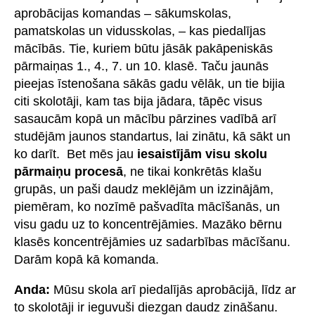
aprobācijas komandas – sākumskolas,
pamatskolas un vidusskolas, – kas piedalījas
mācībās. Tie, kuriem būtu jāsāk pakāpeniskās
pārmaiņas 1., 4., 7. un 10. klasē. Taču jaunās
pieejas īstenošana sākās gadu vēlāk, un tie bijia
citi skolotāji, kam tas bija jādara, tāpēc visus
sasaucām kopā un mācību pārzines vadībā arī
studējām jaunos standartus, lai zinātu, kā sākt un
ko darīt. Bet mēs jau
iesaistījām visu skolu
pārmaiņu procesā
, ne tikai konkrētās klašu
grupās, un paši daudz meklējām un izzinājām,
piemēram, ko nozīmē pašvadīta mācīšanās, un
visu gadu uz to koncentrējāmies. Mazāko bērnu
klasēs koncentrējāmies uz sadarbības mācīšanu.
Darām kopā kā komanda.
Anda:
Mūsu skola arī piedalījās aprobācijā, līdz ar
to skolotāji ir ieguvuši diezgan daudz zināšanu.