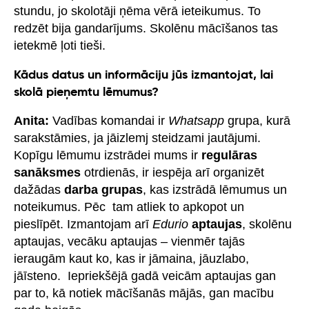
stundu, jo skolotāji ņēma vērā ieteikumus. To
redzēt bija gandarījums. Skolēnu mācīšanos tas
ietekmē ļoti tieši.
Kādus datus un informāciju jūs izmantojat, lai
skolā pieņemtu lēmumus?
Anita:
Vadības komandai ir
Whatsapp
grupa, kurā
sarakstāmies, ja jāizlemj steidzami jautājumi.
Kopīgu lēmumu izstrādei mums ir
regulāras
sanāksmes
otrdienās, ir iespēja arī organizēt
dažādas
darba grupas
, kas izstrādā lēmumus un
noteikumus. Pēc tam atliek to apkopot un
pieslīpēt. Izmantojam arī
Edurio
aptaujas
, skolēnu
aptaujas, vecāku aptaujas – vienmēr tajās
ieraugām kaut ko, kas ir jāmaina, jāuzlabo,
jāīsteno. Iepriekšējā gadā veicām aptaujas gan
par to, kā notiek mācīšanās mājās, gan macību