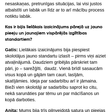
nesaskaņas, pretrunīgas situācijas, lai visi justos
atbalstīti un labāk un līdz ar to arī mācību process
notiktu labāk.
Kas ir bijis lielākais izaicinājums pārejā uz jauno
pieeju un jaunajiem vispārējās izglītības
standartiem?
Gatis:
Lielākais izaicinājums bija piespiest
skolotājus jauno standartu izlasīt – pirms viņi aiziet
atvaļinājumā. Daudziem gribējās pārskriet tam
pāri, jo – sarežģīti, daudz. Vienā brīdī sasaucām
visus kopā un gājām tam cauri, lasījām,
skatījāmies. Ideja par sadarbību arī ir jāmaina.
Bieži vien skolotāji ar sadarbību saprot ko citu,
nekā sarunāties par tēmu un par mācīšanos un
kopā darboties.
Anita:
Mums bija trīs pilnveidotā satura un pieejas