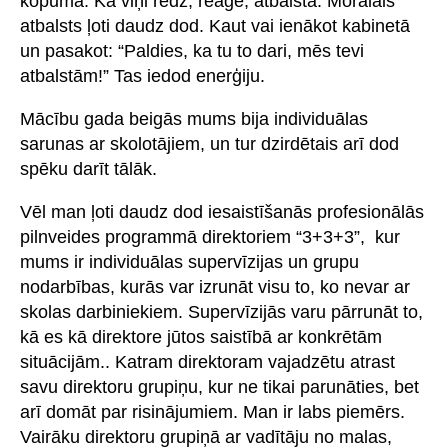
kopumā. Kā viņi redz, reaģē, atbalsta. Morālais
atbalsts ļoti daudz dod. Kaut vai ienākot kabinetā
un pasakot: “Paldies, ka tu to dari, mēs tevi
atbalstām!” Tas iedod enerģiju.
Mācību gada beigās mums bija individuālas
sarunas ar skolotājiem, un tur dzirdētais arī dod
spēku darīt tālāk.
Vēl man ļoti daudz dod iesaistīšanās profesionālās
pilnveides programmā direktoriem “3+3+3”, kur
mums ir individuālas supervīzijas un grupu
nodarbības, kurās var izrunāt visu to, ko nevar ar
skolas darbiniekiem. Supervīzijās varu pārrunāt to,
kā es kā direktore jūtos saistībā ar konkrētām
situācijām.. Katram direktoram vajadzētu atrast
savu direktoru grupiņu, kur ne tikai parunāties, bet
arī domāt par risinājumiem. Man ir labs piemērs.
Vairāku direktoru grupiņā ar vadītāju no malas,