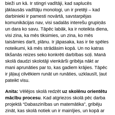
bieži un kā. Ir stingri vadītāji, kad saplucēs
jāklausās vadītāju monologi, un ir pretēji – kad
darbinieki ir pamesti novārtā, savstarpējas
komunikācijas nav, visi sadalās interešu grupiņās
un dara ko savu. Tāpēc labāk, ka ir noteikta diena,
visi zina, ka mēs tiksimies, un zina, ko mēs
taisāmies darīt, plānu. Ir jāpasaka, kas ir tie spēles
noteikumi, kā mēs strādāsim kopā. Un no katras
tikšanās reizes seko konkrēti darbības soļi. Manā
skolā daudzi skolotāji vienkārši gribēja nākt ar
mani aprunāties par to, kas gadiem krājies. Tāpēc
ir jāļauj cilvēkiem runāt un runāties, uzklausīt, ļaut
pateikt visu.
Anita:
Vēlējos skolā redzēt
uz skolēnu orientētu
mācību procesu
. Kad atgriezos skolā pēc darba
projektā “Dabaszinības un matemātika”, gribēju
zināt, kas skolā notiek un ir mainījies, un kopā ar