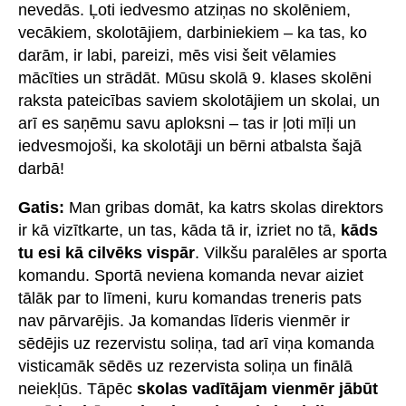
nevedās. Ļoti iedvesmo atziņas no skolēniem,
vecākiem, skolotājiem, darbiniekiem – ka tas, ko
darām, ir labi, pareizi, mēs visi šeit vēlamies
mācīties un strādāt. Mūsu skolā 9. klases skolēni
raksta pateicības saviem skolotājiem un skolai, un
arī es saņēmu savu aploksni – tas ir ļoti mīļi un
iedvesmojoši, ka skolotāji un bērni atbalsta šajā
darbā!
Gatis:
Man gribas domāt, ka katrs skolas direktors
ir kā vizītkarte, un tas, kāda tā ir, izriet no tā,
kāds
tu esi kā cilvēks vispār
. Vilkšu paralēles ar sporta
komandu. Sportā neviena komanda nevar aiziet
tālāk par to līmeni, kuru komandas treneris pats
nav pārvarējis. Ja komandas līderis vienmēr ir
sēdējis uz rezervistu soliņa, tad arī viņa komanda
visticamāk sēdēs uz rezervista soliņa un finālā
neiekļūs. Tāpēc
skolas vadītājam vienmēr jābūt