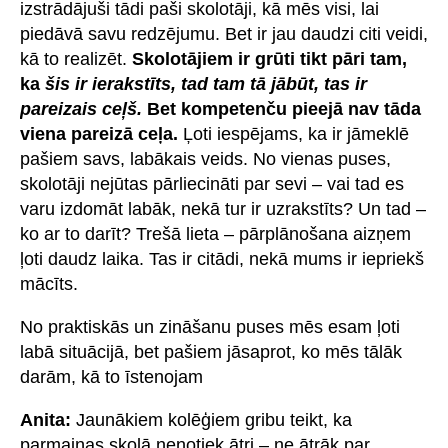
izstrādājuši tādi paši skolotāji, kā mēs visi, lai
piedāvā savu redzējumu. Bet ir jau daudzi citi veidi,
kā to realizēt.
Skolotājiem ir grūti tikt pāri tam,
ka
šis ir ierakstīts, tad tam tā jābūt, tas ir
pareizais ceļš.
Bet kompetenču pieejā nav tāda
viena pareizā ceļa.
Ļoti iespējams, ka ir jāmeklē
pašiem savs, labākais veids. No vienas puses,
skolotāji nejūtas pārliecināti par sevi – vai tad es
varu izdomāt labāk, nekā tur ir uzrakstīts? Un tad –
ko ar to darīt? Trešā lieta – pārplānošana aizņem
ļoti daudz laika. Tas ir citādi, nekā mums ir iepriekš
mācīts.
No praktiskās un zināšanu puses mēs esam ļoti
labā situācijā, bet pašiem jāsaprot, ko mēs tālāk
darām, kā to īstenojam
Anita:
Jaunākiem kolēģiem gribu teikt, ka
parmaiņas skolā nenotiek ātri – ne ātrāk par