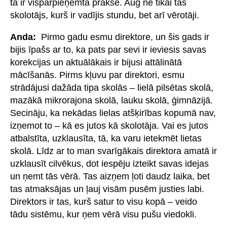
tā ir vispārpieņemta prakse. Aug ne tikai tas
skolotājs, kurš ir vadījis stundu, bet arī vērotāji.
Anda:
Pirmo gadu esmu direktore, un šis gads ir
bijis īpašs ar to, ka pats par sevi ir ieviesis savas
korekcijas un aktuālākais ir bijusi attālinātā
mācīšanās. Pirms kļuvu par direktori, esmu
strādājusi dažāda tipa skolās – lielā pilsētas skolā,
mazākā mikrorajona skolā, lauku skolā, ģimnāzijā.
Secināju, ka nekādas lielas atšķirības kopumā nav,
izņemot to – kā es jutos kā skolotāja. Vai es jutos
atbalstīta, uzklausīta, tā, ka varu ietekmēt lietas
skolā. Līdz ar to man svarīgākais direktora amatā ir
uzklausīt cilvēkus, dot iespēju izteikt savas idejas
un ņemt tās vērā. Tas aizņem ļoti daudz laika, bet
tas atmaksājas un ļauj visām pusēm justies labi.
Direktors ir tas, kurš satur to visu kopā – veido
tādu sistēmu, kur ņem vērā visu pušu viedokli.