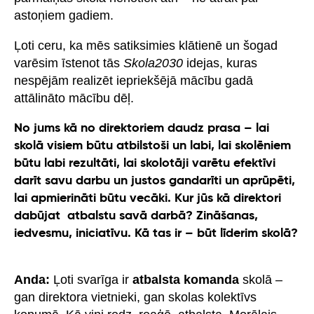
astoņiem gadiem.
Ļoti ceru, ka mēs satiksimies klātienē un šogad
varēsim īstenot tās
Skola2030
idejas, kuras
nespējām realizēt iepriekšējā mācību gadā
attālināto mācību dēļ.
No jums kā no direktoriem daudz prasa – lai
skolā visiem būtu atbilstoši un labi, lai skolēniem
būtu labi rezultāti, lai skolotāji varētu efektīvi
darīt savu darbu un justos gandarīti un aprūpēti,
lai apmierināti būtu vecāki. Kur jūs kā direktori
dabūjat atbalstu savā darbā? Zināšanas,
iedvesmu, iniciatīvu. Kā tas ir – būt līderim skolā?
Anda:
Ļoti svarīga ir
atbalsta komanda
skolā –
gan direktora vietnieki, gan skolas kolektīvs