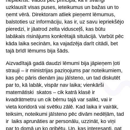
nepiekrist. Vados pēc principa, ka ir svarīgi
uzklausīt visas puses, ieteikumus un bažas un to
ņemt vērā. Direktoram atliek pieņemt lēmumus,
balstoties uz informāciju, kas ir, uz savu iepriekšējo
pieredzi, ir jāatrod zelta vidusceļš, kas būtu
labākais risinājums konkrētajā situācijā. Varbūt pēc
kāda laika secinām, ka vajadzēja darīt citādi, bet
tajā brīdī lēmums bija šāds.
Aizvadītajā gadā daudzi lēmumi bija jāpieņem ļoti
strauji – ir ministrijas paziņojums par noteikumiem,
kas pēc pāris dienām jau jāīsteno, un tad diskutēt
par to, kā labāk, vispār nav laika; vienkārši
matemātiski skatos – cik katrā klasē ir
kvadrātmetru un cik bērnu tajā var salikt, vai ir
vieta koridorā vai svētku zālē. Kad laika ir vairāk,
teiksim, noteikumi jāīsteno pēc divām nedēļām, tad
ir laiks aprunāties ar personālu, uzzināt, ko viņi
par to domā un ko gribētu. Un, kas interesanti, pat