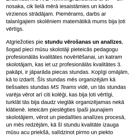
nosaka, cik lielā mērā iesaistāmies un kādos
virzienos strādājam. Piemērams, darbs ar
talanīgajiem skolēniem matemātikā mums bija ļoti
vērtīgs.
Atgriežoties pie
stundu vērošanas un analīzes
,
šogad pieci mūsu skolotāji pieteicās pedagogu
profesionālās kvalitātes novērtēšanai, un katram
skolotājam, kas iet uz profesionālās kvalitātes 3.
pakāpi, ir jāparāda piecas stundas. Kopīgi omājām,
kā to izdarīt. Šīs stundas mēs organizējām kā
tiešsaites stundas
MS Teams
vidē, un tās stundas
varēja vērot arī citi kolēģi, kas bija ļoti vērtīgi,
turklāt tās bija daudz vieglāk organizējamas nekā
klātienē. Ieteicām pieslēgties īpaši jaunajiem
skolotājiem, vērot un piedalīties analīzes procesā,
un mēs redzējām, kā šī stundu kvalitāte izauga
mūsu acu priekšā, salīdzinot pirmo un piekto