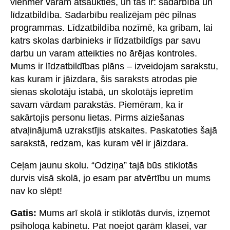
vienmēr varam atsaukties, un tās ir: sadarbība un
līdzatbildība. Sadarbību realizējam pēc pilnas
programmas. Līdzatbildība nozīmē, ka gribam, lai
katrs skolas darbinieks ir līdzatbildīgs par savu
darbu un varam atteikties no ārējas kontroles.
Mums ir līdzatbildības plāns – izveidojam sarakstu,
kas kuram ir jāizdara, šis saraksts atrodas pie
sienas skolotāju istabā, un skolotājs iepretīm
savam vārdam parakstās. Piemēram, ka ir
sakārtojis personu lietas. Pirms aiziešanas
atvaļinājumā uzrakstījis atskaites. Paskatoties šajā
sarakstā, redzam, kas kuram vēl ir jāizdara.
Ceļam jaunu skolu. “Odziņa” tajā būs stiklotās
durvis visā skolā, jo esam par atvērtību un mums
nav ko slēpt!
Gatis:
Mums arī skolā ir stiklotās durvis, izņemot
psihologa kabinetu. Pat noejot garām klasei, var