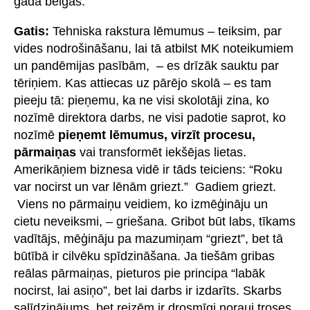
gada beigās.
Gatis:
Tehniska rakstura lēmumus – teiksim, par
vides nodrošināšanu, lai tā atbilst MK noteikumiem
un pandēmijas pasībām, – es drīzāk sauktu par
tēriņiem. Kas attiecas uz pārējo skolā – es tam
pieeju tā: pieņemu, ka ne visi skolotāji zina, ko
nozīmē direktora darbs, ne visi padotie saprot, ko
nozīmē
pieņemt lēmumus, virzīt procesu,
pārmaiņas
vai transformēt iekšējas lietas.
Amerikāņiem biznesa vidē ir tāds teiciens: “Roku
var nocirst un var lēnām griezt.” Gadiem griezt.
Viens no pārmaiņu veidiem, ko izmēģināju un
cietu neveiksmi, – griešana. Gribot būt labs, tīkams
vadītājs, mēģināju pa mazumiņam “griezt”, bet tā
būtībā ir cilvēku spīdzināšana. Ja tiešām gribas
reālas pārmaiņas, pieturos pie principa “labāk
nocirst, lai asiņo”, bet lai darbs ir izdarīts. Skarbs
salīdzinājums, bet reizēm ir drosmīgi norauj troses,