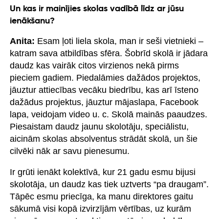
Un kas ir mainījies skolas vadībā līdz ar jūsu
ienākšanu?
Anita:
Esam ļoti liela skola, man ir seši vietnieki –
katram sava atbildības sfēra. Šobrīd skolā ir jādara
daudz kas vairāk citos virzienos nekā pirms
pieciem gadiem. Piedalāmies dažādos projektos,
jāuztur attiecības vecāku biedrību, kas arī īsteno
dažādus projektus, jāuztur mājaslapa, Facebook
lapa, veidojam video u. c. Skolā mainās paaudzes.
Piesaistam daudz jaunu skolotāju, speciālistu,
aicinām skolas absolventus strādāt skolā, un šie
cilvēki nāk ar savu pienesumu.
Ir grūti ienākt kolektīvā, kur 21 gadu esmu bijusi
skolotāja, un daudz kas tiek uztverts “pa draugam”.
Tāpēc esmu priecīga, ka manu direktores gaitu
sākumā visi kopā izvirzījām vērtības, uz kurām