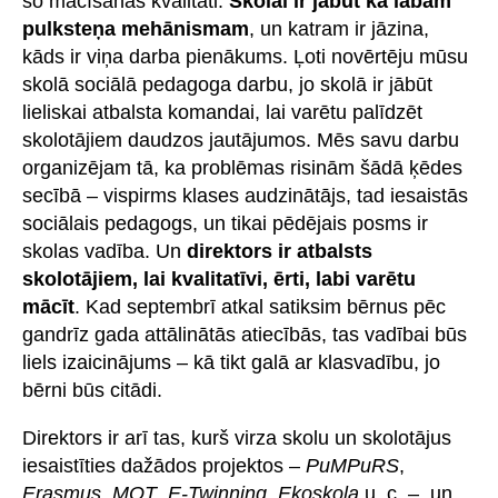
šo mācīšanās kvalitāti.
Skolai ir jābūt kā labam
pulksteņa mehānismam
, un katram ir jāzina,
kāds ir viņa darba pienākums. Ļoti novērtēju mūsu
skolā sociālā pedagoga darbu, jo skolā ir jābūt
lieliskai atbalsta komandai, lai varētu palīdzēt
skolotājiem daudzos jautājumos. Mēs savu darbu
organizējam tā, ka problēmas risinām šādā ķēdes
secībā – vispirms klases audzinātājs, tad iesaistās
sociālais pedagogs, un tikai pēdējais posms ir
skolas vadība. Un
direktors ir atbalsts
skolotājiem, lai kvalitatīvi, ērti, labi varētu
mācīt
. Kad septembrī atkal satiksim bērnus pēc
gandrīz gada attālinātās atiecībās, tas vadībai būs
liels izaicinājums – kā tikt galā ar klasvadību, jo
bērni būs citādi.
Direktors ir arī tas, kurš virza skolu un skolotājus
iesaistīties dažādos projektos –
PuMPuRS
,
Erasmus
,
MOT
,
E-Twinning
,
Ekoskola
u. c. – un