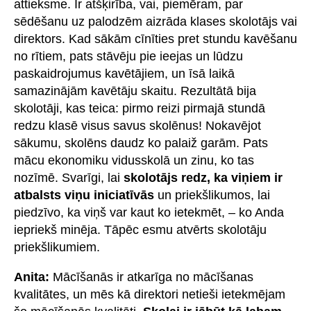
attieksme. Ir atšķirība, vai, piemēram, par
sēdēšanu uz palodzēm aizrāda klases skolotājs vai
direktors. Kad sākām cīnīties pret stundu kavēšanu
no rītiem, pats stāvēju pie ieejas un lūdzu
paskaidrojumus kavētājiem, un īsā laikā
samazinājām kavētāju skaitu. Rezultātā bija
skolotāji, kas teica: pirmo reizi pirmajā stundā
redzu klasē visus savus skolēnus! Nokavējot
sākumu, skolēns daudz ko palaiž garām. Pats
mācu ekonomiku vidusskolā un zinu, ko tas
nozīmē. Svarīgi, lai
skolotājs redz, ka viņiem ir
atbalsts viņu iniciatīvās
un priekšlikumos, lai
piedzīvo, ka viņš var kaut ko ietekmēt, – ko Anda
iepriekš minēja. Tāpēc esmu atvērts skolotāju
priekšlikumiem.
Anita:
Mācīšanās ir atkarīga no mācīšanas
kvalitātes, un mēs kā direktori netieši ietekmējam