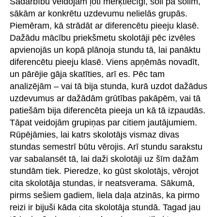
Sadarbību veidojām ļoti mērķtiecīgi, soli pa solim,
sākām ar konkrētu uzdevumu nelielās grupās.
Piemēram, kā strādāt ar diferencētu pieeju klasē.
Dažādu mācību priekšmetu skolotāji pēc izvēles
apvienojās un kopā plānoja stundu tā, lai panāktu
diferencētu pieeju klasē. Viens apņēmās novadīt,
un pārējie gāja skatīties, arī es. Pēc tam
analizējām – vai tā bija stunda, kurā uzdot dažādus
uzdevumus ar dažādām grūtības pakāpēm, vai tā
patiešām bija diferencēta pieeja un kā tā izpaudās.
Tāpat veidojām grupiņas par citiem jautājumiem.
Rūpējāmies, lai katrs skolotājs vismaz divas
stundas semestrī būtu vērojis. Arī stundu sarakstu
var sabalansēt tā, lai daži skolotāji uz šīm dažām
stundām tiek. Pieredze, ko gūst skolotājs, vērojot
cita skolotāja stundas, ir neatsverama. Sākumā,
pirms sešiem gadiem, liela daļa atzinās, ka pirmo
reizi ir bijuši kāda cita skolotāja stundā. Tagad jau