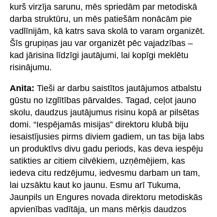
kurš virzīja sarunu, mēs spriedām par metodiskā
darba struktūru, un mēs patiešām nonācām pie
vadlīnijām, kā katrs sava skolā to varam organizēt.
Šīs grupiņas jau var organizēt pēc vajadzības –
kad jārisina līdzīgi jautājumi, lai kopīgi meklētu
risinājumu.
Anita:
Tieši ar darbu saistītos jautājumos atbalstu
gūstu no Izglītības pārvaldes. Tagad, ceļot jauno
skolu, daudzus jautājumus risinu kopā ar pilsētas
domi. “Iespējamās misijas” direktoru klubā biju
iesaistījusies pirms diviem gadiem, un tas bija labs
un produktīvs divu gadu periods, kas deva iespēju
satikties ar citiem cilvēkiem, uzņēmējiem, kas
iedeva citu redzējumu, iedvesmu darbam un tam,
lai uzsāktu kaut ko jaunu. Esmu arī Tukuma,
Jaunpils un Engures novada direktoru metodiskās
apvienības vadītāja, un mans mērķis daudzos