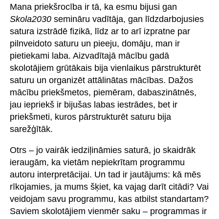
Mana priekšrocība ir tā, ka esmu bijusi gan
Skola2030
semināru vadītāja, gan līdzdarbojusies
satura izstrādē fizikā, līdz ar to arī izpratne par
pilnveidoto saturu un pieeju, domāju, man ir
pietiekami laba. Aizvadītajā mācību gadā
skolotājiem grūtākais bija vienlaikus pārstrukturēt
saturu un organizēt attālinātas mācības. Dažos
mācību priekšmetos, piemēram, dabaszinātnēs,
jau iepriekš ir bijušas labas iestrādes, bet ir
priekšmeti, kuros pārstrukturēt saturu bija
sarežģītāk.
Otrs – jo vairāk iedziļināmies saturā, jo skaidrāk
ieraugām, ka vietām nepiekrītam programmu
autoru interpretācijai. Un tad ir jautājums: kā mēs
rīkojamies, ja mums šķiet, ka vajag darīt citādi? Vai
veidojam savu programmu, kas atbilst standartam?
Saviem skolotājiem vienmēr saku – programmas ir