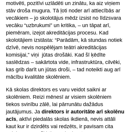
motivēti, pozitīvi uzlādēti un zinātu, ka aiz viņiem
stāv droša mugura. Tā ļoti noder arī attiecībās ar
vecākiem – jo skolotājus mēdz izsist no līdzsvara
vecāku “uzbrukumi” un kritika, – un tāpat arī,
piemēram, izejot akreditācijas procesu. Kad
skolotājiem izstāsta: “Parādām, kā stundas notiek
dzīvē, nevis nospēlējam teātri akreditācijas
komisijai,” viņi jūtas drošāki. Kad šī ķēdīte
saslēdzas – sakārtota vide, infrastruktūra, cilvēki,
kas grib darīt un jūtas droši, – tad noteikti aug arī
mācību kvalitāte skolēniem.
Kā skolas direktors es varu veidot saikni ar
skolēniem. Reizi mēnesī ar visiem skolēniem
tiekos svinību zālē, lai pārrunātu dažādus
jautājumus. Ja
direktors ir autoritāte arī skolēnu
acīs
, aktīvi piedalās skolas ikdienā, nevis attāli
kaut kur ir dzirdēts vai redzēts, ir pavisam cita