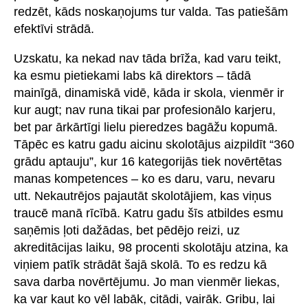
redzēt, kāds noskaņojums tur valda. Tas patiešām
efektīvi strādā.
Uzskatu, ka nekad nav tāda brīža, kad varu teikt,
ka esmu pietiekami labs kā direktors – tādā
mainīgā, dinamiskā vidē, kāda ir skola, vienmēr ir
kur augt; nav runa tikai par profesionālo karjeru,
bet par ārkārtīgi lielu pieredzes bagāžu kopumā.
Tāpēc es katru gadu aicinu skolotājus aizpildīt “360
grādu aptauju”, kur 16 kategorijās tiek novērtētas
manas kompetences – ko es daru, varu, nevaru
utt. Nekautrējos pajautāt skolotājiem, kas viņus
traucē manā rīcībā. Katru gadu šīs atbildes esmu
saņēmis ļoti dažādas, bet pēdējo reizi, uz
akreditācijas laiku, 98 procenti skolotāju atzina, ka
viņiem patīk strādāt šajā skolā. To es redzu kā
sava darba novērtējumu. Jo man vienmēr liekas,
ka var kaut ko vēl labāk, citādi, vairāk. Gribu, lai