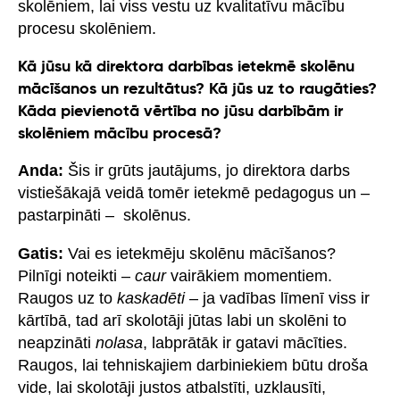
skolēniem, lai viss vestu uz kvalitatīvu mācību
procesu skolēniem.
Kā jūsu kā direktora darbības ietekmē skolēnu
mācīšanos un rezultātus? Kā jūs uz to raugāties?
Kāda pievienotā vērtība no jūsu darbībām ir
skolēniem mācību procesā?
Anda:
Šis ir grūts jautājums, jo direktora darbs
vistiešākajā veidā tomēr ietekmē pedagogus un –
pastarpināti – skolēnus.
Gatis:
Vai es ietekmēju skolēnu mācīšanos?
Pilnīgi noteikti –
caur
vairākiem momentiem.
Raugos uz to
kaskadēti
– ja vadības līmenī viss ir
kārtībā, tad arī skolotāji jūtas labi un skolēni to
neapzināti
nolasa
, labprātāk ir gatavi mācīties.
Raugos, lai tehniskajiem darbiniekiem būtu droša
vide, lai skolotāji justos atbalstīti, uzklausīti,