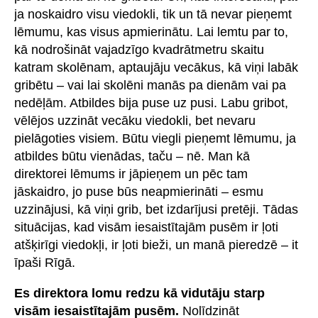
ja noskaidro visu viedokli, tik un tā nevar pieņemt
lēmumu, kas visus apmierinātu. Lai lemtu par to,
kā nodrošināt vajadzīgo kvadrātmetru skaitu
katram skolēnam, aptaujāju vecākus, kā viņi labāk
gribētu – vai lai skolēni manās pa dienām vai pa
nedēļām. Atbildes bija puse uz pusi. Labu gribot,
vēlējos uzzināt vecāku viedokli, bet nevaru
pielāgoties visiem. Būtu viegli pieņemt lēmumu, ja
atbildes būtu vienādas, taču – nē. Man kā
direktorei lēmums ir jāpieņem un pēc tam
jāskaidro, jo puse būs neapmierināti – esmu
uzzinājusi, kā viņi grib, bet izdarījusi pretēji. Tādas
situācijas, kad visām iesaistītajām pusēm ir ļoti
atšķirīgi viedokļi, ir ļoti bieži, un manā pieredzē – it
īpaši Rīgā.
Es direktora lomu redzu kā vidutāju starp
visām iesaistītajām pusēm.
Nolīdzināt