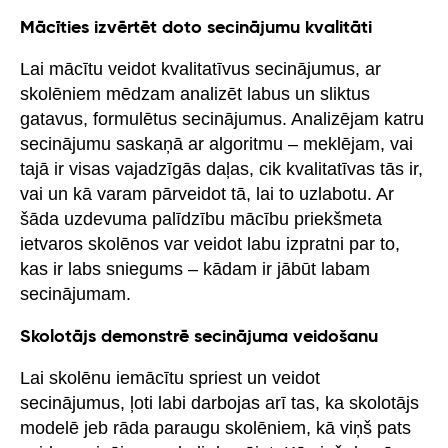
Mācīties izvērtēt doto secinājumu kvalitāti
Lai mācītu veidot kvalitatīvus secinājumus, ar
skolēniem mēdzam analizēt labus un sliktus
gatavus, formulētus secinājumus. Analizējam katru
secinājumu saskaņā ar algoritmu – meklējam, vai
tajā ir visas vajadzīgās daļas, cik kvalitatīvas tās ir,
vai un kā varam pārveidot tā, lai to uzlabotu. Ar
šāda uzdevuma palīdzību mācību priekšmeta
ietvaros skolēnos var veidot labu izpratni par to,
kas ir labs sniegums – kādam ir jābūt labam
secinājumam.
Skolotājs demonstrē secinājuma veidošanu
Lai skolēnu iemācītu spriest un veidot
secinājumus, ļoti labi darbojas arī tas, ka skolotājs
modelē jeb rāda paraugu skolēniem, kā viņš pats