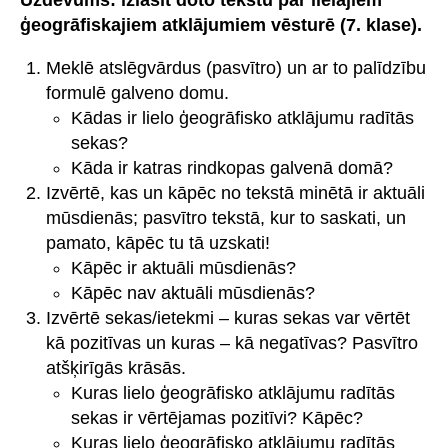
Uzdevums: izlasīt doto tekstu par lielajiem
ģeogrāfiskajiem atklājumiem vēsturē (7. klase).
Meklē atslēgvārdus (pasvītro) un ar to palīdzību
formulē galveno domu.
Kādas ir lielo ģeogrāfisko atklājumu radītās
sekas?
Kāda ir katras rindkopas galvenā domā?
Izvērtē, kas un kāpēc no tekstā minētā ir aktuāli
mūsdienās; pasvītro tekstā, kur to saskati, un
pamato, kāpēc tu tā uzskati!
Kāpēc ir aktuāli mūsdienās?
Kāpēc nav aktuāli mūsdienās?
Izvērtē sekas/ietekmi – kuras sekas var vērtēt
kā pozitīvas un kuras – kā negatīvas? Pasvītro
atšķirīgās krāsās.
Kuras lielo ģeogrāfisko atklājumu radītās
sekas ir vērtējamas pozitīvi? Kāpēc?
Kuras lielo ģeogrāfisko atklājumu radītās