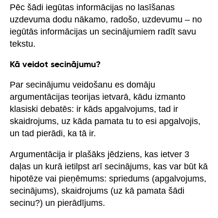
Pēc šādi iegūtas informācijas no lasīšanas
uzdevuma dodu nākamo, radošo, uzdevumu – no
iegūtās informācijas un secinājumiem radīt savu
tekstu.
Kā veidot secinājumu?
Par secinājumu veidošanu es domāju
argumentācijas teorijas ietvarā, kādu izmanto
klasiski debatēs: ir kāds apgalvojums, tad ir
skaidrojums, uz kāda pamata tu to esi apgalvojis,
un tad pierādi, ka tā ir.
Argumentācija ir plašāks jēdziens, kas ietver 3
daļas un kurā ietilpst arī secinājums, kas var būt kā
hipotēze vai pieņēmums: spriedums (apgalvojums,
secinājums), skaidrojums (uz kā pamata šādi
secinu?) un pierādījums.