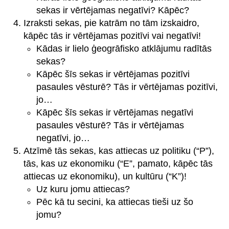
sekas ir vērtējamas negatīvi? Kāpēc?
Izraksti sekas, pie katrām no tām izskaidro,
kāpēc tās ir vērtējamas pozitīvi vai negatīvi!
Kādas ir lielo ģeogrāfisko atklājumu radītās
sekas?
Kāpēc šīs sekas ir vērtējamas pozitīvi
pasaules vēsturē? Tās ir vērtējamas pozitīvi,
jo…
Kāpēc šīs sekas ir vērtējamas negatīvi
pasaules vēsturē? Tās ir vērtējamas
negatīvi, jo…
Atzīmē tās sekas, kas attiecas uz politiku (“P”),
tās, kas uz ekonomiku (“E”, pamato, kāpēc tās
attiecas uz ekonomiku), un kultūru (“K”)!
Uz kuru jomu attiecas?
Pēc kā tu secini, ka attiecas tieši uz šo
jomu?