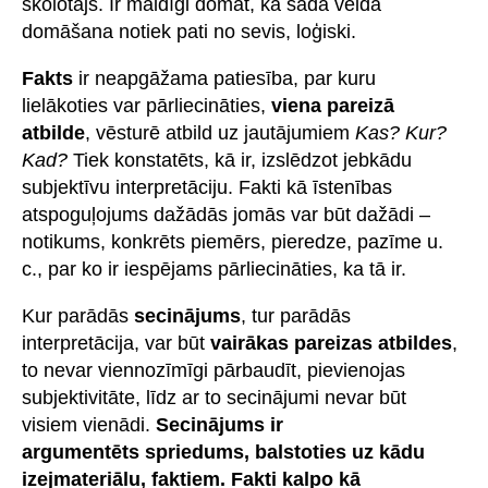
skolotājs. Ir maldīgi domāt, ka šāda veida
domāšana notiek pati no sevis, loģiski.
Fakts
ir neapgāžama patiesība, par kuru
lielākoties var pārliecināties,
viena pareizā
atbilde
, vēsturē atbild uz jautājumiem
Kas? Kur?
Kad?
Tiek konstatēts, kā ir, izslēdzot jebkādu
subjektīvu interpretāciju. Fakti kā īstenības
atspoguļojums dažādās jomās var būt dažādi –
notikums, konkrēts piemērs, pieredze, pazīme u.
c., par ko ir iespējams pārliecināties, ka tā ir.
Kur parādās
secinājums
, tur parādās
interpretācija, var būt
vairākas pareizas atbildes
,
to nevar viennozīmīgi pārbaudīt, pievienojas
subjektivitāte, līdz ar to secinājumi nevar būt
visiem vienādi.
Secinājums ir
argumentēts spriedums, balstoties uz kādu
izejmateriālu, faktiem. Fakti kalpo kā