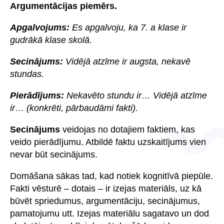
Argumentācijas piemērs.
Apgalvojums:
Es apgalvoju, ka 7. a klase ir
gudrākā klase skolā.
Secinājums:
Vidējā atzīme ir augsta, nekavē
stundas.
Pierādījums:
Nekavēto stundu ir… Vidējā atzīme
ir… (konkrēti, pārbaudāmi fakti).
Secinājums
veidojas no dotajiem faktiem, kas
veido pierādījumu. Atbildē faktu uzskaitījums vien
nevar būt secinājums.
Domāšana sākas tad, kad notiek kognitīvā piepūle.
Fakti vēsturē – dotais – ir izejas materiāls, uz kā
būvēt spriedumus, argumentāciju, secinājumus,
pamatojumu utt. Izejas materiālu sagatavo un dod