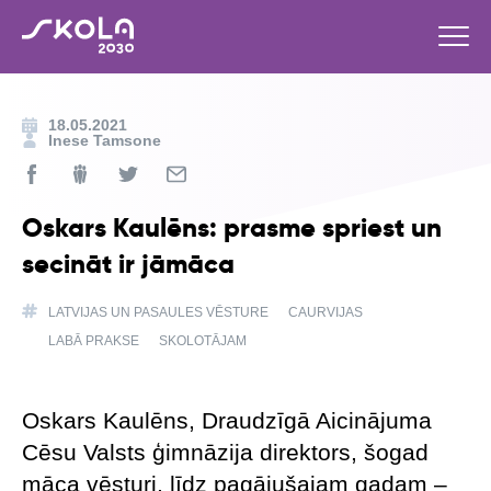
18.05.2021
Inese Tamsone
Oskars Kaulēns: prasme spriest un
secināt ir jāmāca
LATVIJAS UN PASAULES VĒSTURE
CAURVIJAS
LABĀ PRAKSE
SKOLOTĀJAM
Oskars Kaulēns, Draudzīgā Aicinājuma
Cēsu Valsts ģimnāzija direktors, šogad
māca vēsturi, līdz pagājušajam gadam –