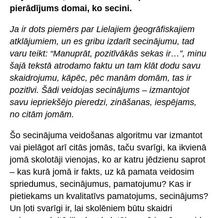
pierādījums domai, ko secini.
Ja ir dots piemērs par Lielajiem ģeogrāfiskajiem
atklājumiem, un es gribu izdarīt secinājumu, tad
varu teikt: “Manuprāt, pozitīvākās sekas ir…”, minu
šajā tekstā atrodamo faktu un tam klāt dodu savu
skaidrojumu, kāpēc, pēc manām domām, tas ir
pozitīvi. Šādi veidojas secinājums – izmantojot
savu iepriekšējo pieredzi, zināšanas, iespējams,
no citām jomām.
Šo secinājuma veidošanas algoritmu var izmantot
vai pielāgot arī citās jomās, taču svarīgi, ka ikvienā
jomā skolotāji vienojas, ko ar katru jēdzienu saprot
– kas kurā jomā ir fakts, uz kā pamata veidosim
spriedumus, secinājumus, pamatojumu? Kas ir
pietiekams un kvalitatīvs pamatojums, secinājums?
Un ļoti svarīgi ir, lai skolēniem būtu skaidri