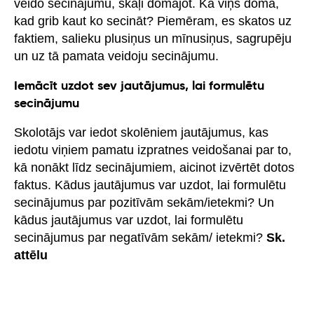
veido secinājumu, skaļi domājot. Kā viņš domā,
kad grib kaut ko secināt? Piemēram, es skatos uz
faktiem, salieku plusiņus un mīnusiņus, sagrupēju
un uz tā pamata veidoju secinājumu.
Iemācīt uzdot sev jautājumus, lai formulētu
secinājumu
Skolotājs var iedot skolēniem jautājumus, kas
iedotu viņiem pamatu izpratnes veidošanai par to,
kā nonākt līdz secinājumiem, aicinot izvērtēt dotos
faktus. Kādus jautājumus var uzdot, lai formulētu
secinājumus par pozitīvām sekām/ietekmi? Un
kādus jautājumus var uzdot, lai formulētu
secinājumus par negatīvām sekām/ ietekmi?
Sk.
attēlu