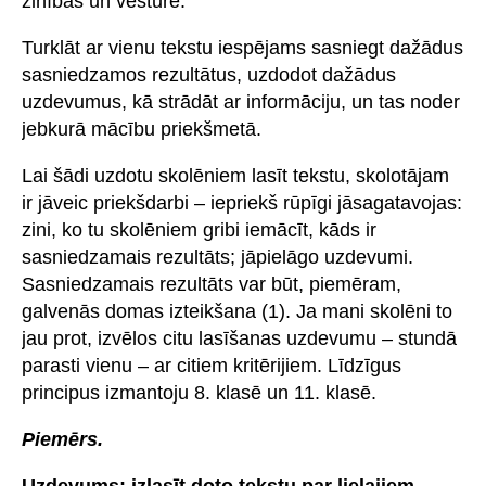
zinībās un vēsturē.
Turklāt ar vienu tekstu iespējams sasniegt dažādus
sasniedzamos rezultātus, uzdodot dažādus
uzdevumus, kā strādāt ar informāciju, un tas noder
jebkurā mācību priekšmetā.
Lai šādi uzdotu skolēniem lasīt tekstu, skolotājam
ir jāveic priekšdarbi – iepriekš rūpīgi jāsagatavojas:
zini, ko tu skolēniem gribi iemācīt, kāds ir
sasniedzamais rezultāts; jāpielāgo uzdevumi.
Sasniedzamais rezultāts var būt, piemēram,
galvenās domas izteikšana (1). Ja mani skolēni to
jau prot, izvēlos citu lasīšanas uzdevumu – stundā
parasti vienu – ar citiem kritērijiem. Līdzīgus
principus izmantoju 8. klasē un 11. klasē.
Piemērs.