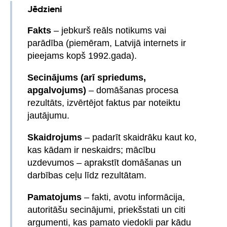
Jēdzieni
Fakts
– jebkurš reāls notikums vai
parādība (piemēram, Latvijā internets ir
pieejams kopš 1992.gada).
Secinājums (arī spriedums,
apgalvojums)
– domāšanas procesa
rezultāts, izvērtējot faktus par noteiktu
jautājumu.
Skaidrojums
– padarīt skaidrāku kaut ko,
kas kādam ir neskaidrs; mācību
uzdevumos – aprakstīt domāšanas un
darbības ceļu līdz rezultātam.
Pamatojums
– fakti, avotu informācija,
autoritāšu secinājumi, priekšstati un citi
argumenti, kas pamato viedokli par kādu