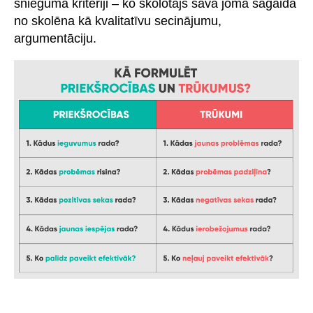
snieguma kritēriji – ko skolotājs savā jomā sagaida
no skolēna kā kvalitatīvu secinājumu,
argumentāciju.