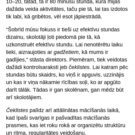
10–20, tātad, tā ir 80 minūšu stunda, kurā mijas
dažāda veida aktivitātes, taču pie tā, lai tas izdotos
tik labi, kā gribētos, vēl esot jāpiestrādā.
“Šobrīd mūsu fokuss ir tieši uz efektīvu stundas
dizainu, skolotāji ļoti piedomā pie tā, kā
uzkonstruēt efektīvu stundu. Lai nenotērētu laiku
lieki, aizraujoties ar
gadžetiem
, kā mums ir
gadījies,” stāsta direktors. Piemēram, tiek veidotas
dažādi kontrolsaraksti jeb
čeklistes
. Lai katram pēc
stundas būtu skaidrs, ko viņš ir apguvis, uzzinājis
un kas ir viņa nākamie rīcības soļi, ko ar apgūto
darīt tālāk. Tādas ir gan skolēnam, gan mēdz būt
arī skolotājiem.
Čeklistes
palīdz arī attālinātas mācīšanās laikā,
kad īpaši svarīgas ir pašvadītas mācīšanās
prasmes, kas iet roku rokā ar organizētu struktūru
un ritma, regularitātes veidošanu.