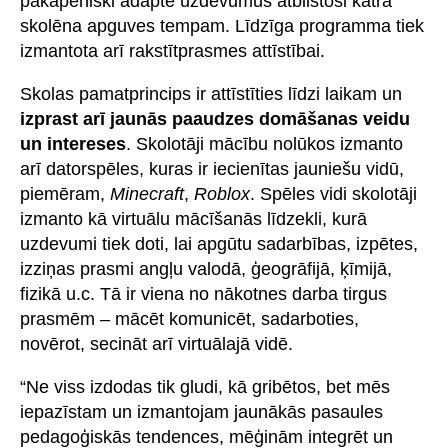
pakāpeniski adaptē uzdevumus atbilstoši katra
skolēna apguves tempam. Līdzīga programma tiek
izmantota arī rakstītprasmes attīstībai.
Skolas pamatprincips ir attīstīties līdzi laikam un
izprast arī jaunās paaudzes domāšanas veidu
un intereses
. Skolotāji mācību nolūkos izmanto
arī datorspēles, kuras ir iecienītas jauniešu vidū,
piemēram,
Minecraft
,
Roblox
. Spēles vidi skolotāji
izmanto kā virtuālu mācīšanās līdzekli, kurā
uzdevumi tiek doti, lai apgūtu sadarbības, izpētes,
izziņas prasmi angļu valodā, ģeogrāfijā, ķīmijā,
fizikā u.c. Tā ir viena no nākotnes darba tirgus
prasmēm – mācēt komunicēt, sadarboties,
novērot, secināt arī virtuālajā vidē.
“Ne viss izdodas tik gludi, kā gribētos, bet mēs
iepazīstam un izmantojam jaunākās pasaules
pedagoģiskās tendences, mēģinām integrēt un