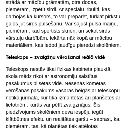
strādā ar mācību grāmatām, otra dodas,
piemēram, izpētīt sirdi. Ar speciālu irbulīti, kas
darbojas kā kursors, to var preparēt, turklāt pirkstu
galos jūt sirds pulsēšanu. Var sajust pulsa maiņu,
piemēram, kad sportists skrien, un sekot sirds
vārstuļu darbībām. Iekārta nāk kopā ar mācību
materiāliem, kas iedod jaudīgu pieredzi skolēniem.
Teleskops – zvaigžņu vērošanai reālā vidē
Teleskops nestāv tikai fizikas kabineta plauktā,
skola mēdz rīkot ar astronomiju saistītus
pasākumus pilsētas vidē. Nesenās komētas
vērošanas pasākums vasaras beigās ar teleskopu
notika jūrmalā, kur tika izmantotas arī planšetes ar
lietotnēm, kurās var pētīt zvaigznājus. Šis
piedzīvojums skolēniem deva iespēju iegūt
klātbūtnes efektu un realitātes garšu – saprast, ka,
piemēram, tas, kā planētas tiek attēlotas