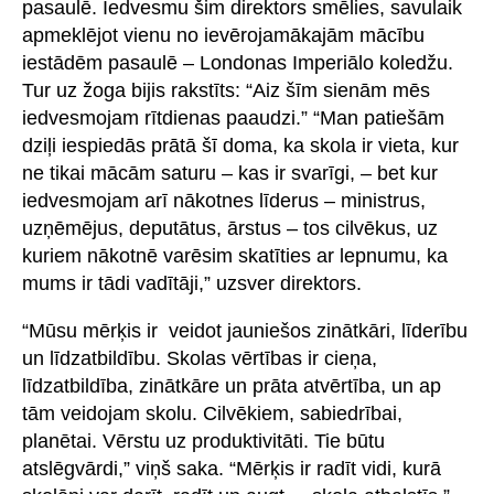
pasaulē. Iedvesmu šim direktors smēlies, savulaik
apmeklējot vienu no ievērojamākajām mācību
iestādēm pasaulē – Londonas Imperiālo koledžu.
Tur uz žoga bijis rakstīts: “Aiz šīm sienām mēs
iedvesmojam rītdienas paaudzi.” “Man patiešām
dziļi iespiedās prātā šī doma, ka skola ir vieta, kur
ne tikai mācām saturu – kas ir svarīgi, – bet kur
iedvesmojam arī nākotnes līderus – ministrus,
uzņēmējus, deputātus, ārstus – tos cilvēkus, uz
kuriem nākotnē varēsim skatīties ar lepnumu, ka
mums ir tādi vadītāji,” uzsver direktors.
“Mūsu mērķis ir veidot jauniešos zinātkāri, līderību
un līdzatbildību. Skolas vērtības ir cieņa,
līdzatbildība, zinātkāre un prāta atvērtība, un ap
tām veidojam skolu. Cilvēkiem, sabiedrībai,
planētai. Vērstu uz produktivitāti. Tie būtu
atslēgvārdi,” viņš saka. “Mērķis ir radīt vidi, kurā