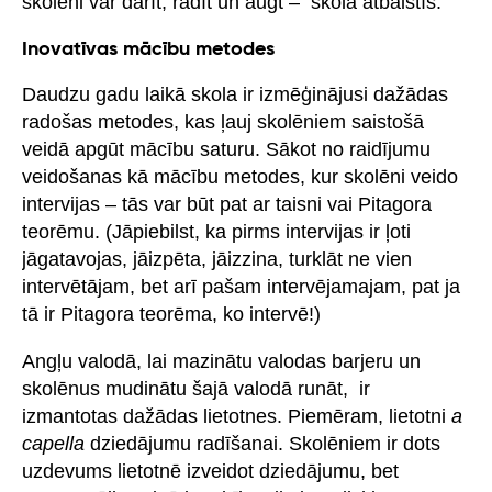
skolēni var darīt, radīt un augt – skola atbalstīs.”
Inovatīvas mācību metodes
Daudzu gadu laikā skola ir izmēģinājusi dažādas
radošas metodes, kas ļauj skolēniem saistošā
veidā apgūt mācību saturu. Sākot no raidījumu
veidošanas kā mācību metodes, kur skolēni veido
intervijas – tās var būt pat ar taisni vai Pitagora
teorēmu. (Jāpiebilst, ka pirms intervijas ir ļoti
jāgatavojas, jāizpēta, jāizzina, turklāt ne vien
intervētājam, bet arī pašam intervējamajam, pat ja
tā ir Pitagora teorēma, ko intervē!)
Angļu valodā, lai mazinātu valodas barjeru un
skolēnus mudinātu šajā valodā runāt, ir
izmantotas dažādas lietotnes. Piemēram, lietotni
a
capella
dziedājumu radīšanai. Skolēniem ir dots
uzdevums lietotnē izveidot dziedājumu, bet