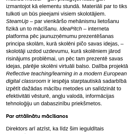
izmantojot kā elementu stundā. Materiāli par to tiks
tulkoti un būs pieejami visiem skolotājiem.
SteamUp
– par vienkāršo mehānismu lietošanu
fizikā un to mācīšanu.
IdeaPitch
– interneta
platforma pēc jaunuzņēmumu prezentēšanas
principa skolām, kurā skolēni pičo savas idejas, –
skolotāji uzdod uzdevumu, kurā skolēniem jārod
risinājums problēmai, un pēc tam prezentē savas
idejas, pārējie skolēni virtuāli balso. Dalība projektā
Reflective teaching/learning in a modern European
digital classroom
ir iespēja starptautiskā sadarbībā
izpētīt dažādas mācību metodes un salīdzināt to
efektivitāti vēsturē, angļu valodā, informācijas
tehnoloģiju un dabaszinību priekšmetos.
Par attālinātu mācīšanos
Direktors arī atzīst, ka līdz šim ieguldītais