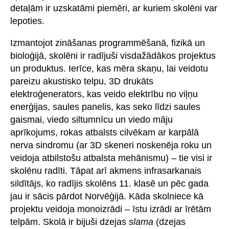
detaļām ir uzskatāmi piemēri, ar kuriem skolēni var
lepoties.
Izmantojot zināšanas programmēšanā, fizikā un
bioloģijā, skolēni ir radījuši visdažādākos projektus
un produktus. Ierīce, kas mēra skaņu, lai veidotu
pareizu akustisko telpu, 3D drukāts
elektroģenerators, kas veido elektrību no viļņu
enerģijas, saules panelis, kas seko līdzi saules
gaismai, viedo siltumnīcu un viedo māju
aprīkojums, rokas atbalsts cilvēkam ar karpālā
nerva sindromu (ar 3D skeneri noskenēja roku un
veidoja atbilstošu atbalsta mehānismu) – tie visi ir
skolēnu radīti. Tāpat arī akmens infrasarkanais
sildītājs, ko radījis skolēns 11. klasē un pēc gada
jau ir sācis pārdot Norvēģijā. Kāda skolniece kā
projektu veidoja monoizrādi – īstu izrādi ar īrētām
telpām. Skolā ir bijuši dzejas
slama
(dzejas