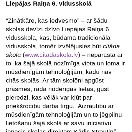
Liepājas Raiņa 6. vidusskolā
“Zinātkāre, kas iedvesmo” – ar šādu
skolas devīzi dzīvo Liepājas Raiņa 6.
vidusskola, kas, būdama tradicionāla
vidusskola, tomēr izvēlējusies būt
citāda
skola
(
www.citadaskola.lv
) – neparasta ar
to, ka šajā skolā nozīmīga vieta un loma ir
mūsdienīgām tehnoloģijām, kādu nav
citās skolās. Ar tām skolēni apgūst
prasmes, rada noderīgas lietas, gūst
pieredzi, kas vēlāk var kļūt par
priekšrocību darba tirgū. Aizrautību ar
mūsdienīgām tehnoloģijām un to jēgpilnu
lietošanu šajā skolā ar savu iniciatīvu
ienesis skolas direktors Kārlis Strautiņš.