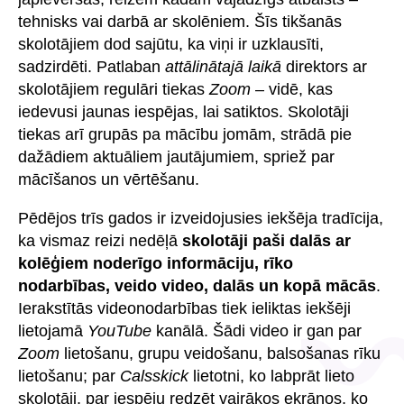
tehnisks vai darbā ar skolēniem. Šīs tikšanās
skolotājiem dod sajūtu, ka viņi ir uzklausīti,
sadzirdēti. Patlaban
attālinātajā laikā
direktors ar
skolotājiem regulāri tiekas
Zoom
– vidē, kas
iedevusi jaunas iespējas, lai satiktos. Skolotāji
tiekas arī grupās pa mācību jomām, strādā pie
dažādiem aktuāliem jautājumiem, spriež par
mācīšanos un vērtēšanu.
Pēdējos trīs gados ir izveidojusies iekšēja tradīcija,
ka vismaz reizi nedēļā
skolotāji paši dalās ar
kolēģiem noderīgo informāciju, rīko
nodarbības, veido video, dalās un kopā mācās
.
Ierakstītās videonodarbības tiek ieliktas iekšēji
lietojamā
YouTube
kanālā. Šādi video ir gan par
Zoom
lietošanu, grupu veidošanu, balsošanas rīku
lietošanu; par
Calsskick
lietotni, ko labprāt lieto
skolotāji, par iespēju redzēt vairākos ekrānos, ko