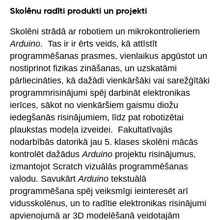
Skolēnu radīti produkti un projekti
Skolēni strādā ar robotiem un mikrokontrolieriem
Arduino
. Tas ir ir ērts veids, kā attīstīt
programmēšanas prasmes, vienlaikus apgūstot un
nostiprinot fizikas zināšanas, un uzskatāmi
pārliecināties, kā dažādi vienkāršāki vai sarežģītāki
programmrisinājumi spēj darbināt elektronikas
ierīces, sākot no vienkāršiem gaismu diožu
iedegšanās risinājumiem, līdz pat robotizētai
plaukstas modeļa izveidei. Fakultatīvajās
nodarbībās datorikā jau 5. klases skolēni mācās
kontrolēt dažādus
Arduino
projektu risinājumus,
izmantojot Scratch vizuālās programmēšanas
valodu. Savukārt
Arduino
tekstuālā
programmēšana spēj veiksmīgi ieinteresēt arī
vidusskolēnus, un to radītie elektronikas risinājumi
apvienojumā ar 3D modelēšanā veidotajām