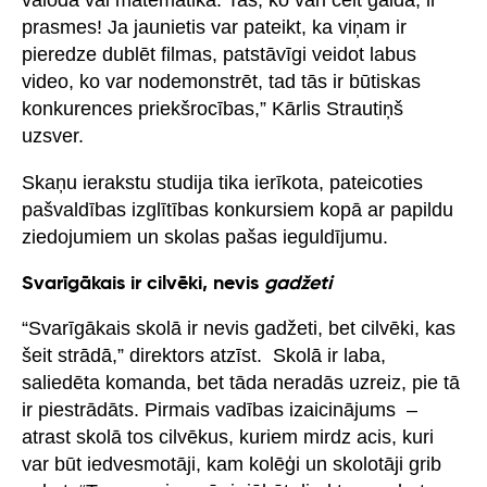
prasmes! Ja jaunietis var pateikt, ka viņam ir
pieredze dublēt filmas, patstāvīgi veidot labus
video, ko var nodemonstrēt, tad tās ir būtiskas
konkurences priekšrocības,” Kārlis Strautiņš
uzsver.
Skaņu ierakstu studija tika ierīkota, pateicoties
pašvaldības izglītības konkursiem kopā ar papildu
ziedojumiem un skolas pašas ieguldījumu.
Svarīgākais ir cilvēki, nevis
gadžeti
“Svarīgākais skolā ir nevis gadžeti, bet cilvēki, kas
šeit strādā,” direktors atzīst. Skolā ir laba,
saliedēta komanda, bet tāda neradās uzreiz, pie tā
ir piestrādāts. Pirmais vadības izaicinājums –
atrast skolā tos cilvēkus, kuriem mirdz acis, kuri
var būt iedvesmotāji, kam kolēģi un skolotāji grib