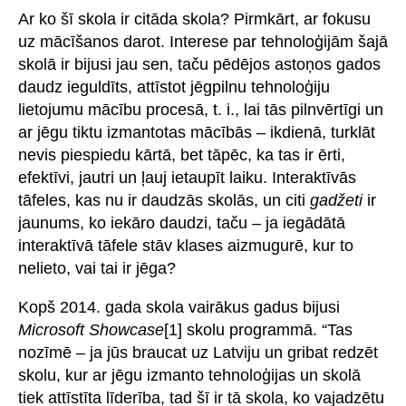
Ar ko šī skola ir citāda skola? Pirmkārt, ar fokusu
uz mācīšanos darot. Interese par tehnoloģijām šajā
skolā ir bijusi jau sen, taču pēdējos astoņos gados
daudz ieguldīts, attīstot jēgpilnu tehnoloģiju
lietojumu mācību procesā, t. i., lai tās pilnvērtīgi un
ar jēgu tiktu izmantotas mācībās – ikdienā, turklāt
nevis piespiedu kārtā, bet tāpēc, ka tas ir ērti,
efektīvi, jautri un ļauj ietaupīt laiku. Interaktīvās
tāfeles, kas nu ir daudzās skolās, un citi
gadžeti
ir
jaunums, ko iekāro daudzi, taču – ja iegādātā
interaktīvā tāfele stāv klases aizmugurē, kur to
nelieto, vai tai ir jēga?
Kopš 2014. gada skola vairākus gadus bijusi
Microsoft Showcase
[1] skolu programmā. “Tas
nozīmē – ja jūs braucat uz Latviju un gribat redzēt
skolu, kur ar jēgu izmanto tehnoloģijas un skolā
tiek attīstīta līderība, tad šī ir tā skola, ko vajadzētu