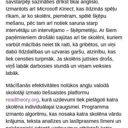
savstarpēji sazināties drīkst tikai angliski.
Izmantots arī
Microsoft Kinect
, kas līdzinās spēļu
rīkam, ar ko skolēni, piemēram, spēlē šķēpu
mešanu, pēc tam arī notiek saruna starp
intervētāju un intervējamo – šķēpmetēju. Ar šiem
paņēmieniem drošāki sajūtas arī tie skolēni, kuriem
varbūt mācībās neiet tik raiti, kā gribētos, un viņi
dabū līdzdalības un uzvaras garšu, atzinību, kas
liek censties turpmāk. Ja skolēns jutīsies drošs,
viņš labāk darbosies stundā un viņam veiksies
labāk.
Mācīšanās efektivitātes nolūkos angļu valodā
skolotāji izmato tiešsaistes platformu
readtheory.org
, kurā uzdevumi tiek pielāgoti katra
skolēna individuālajai izaugsmei. Programma
izmanto algoritmu, kas nosaka katra skolēna vārdu
krājuma, teksta analīzes un lasītprasmes līmeni un