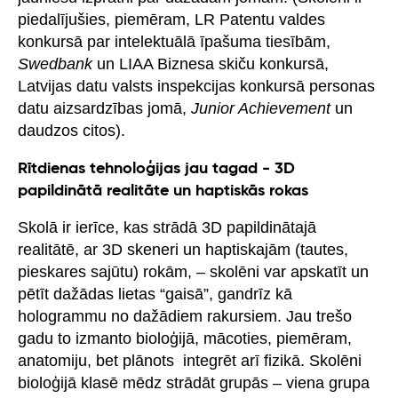
piedalījušies, piemēram, LR Patentu valdes
konkursā par intelektuālā īpašuma tiesībām,
Swedbank
un LIAA Biznesa skiču konkursā,
Latvijas datu valsts inspekcijas konkursā personas
datu aizsardzības jomā,
Junior Achievement
un
daudzos citos).
Rītdienas tehnoloģijas jau tagad - 3D
papildinātā realitāte un haptiskās rokas
Skolā ir ierīce, kas strādā 3D papildinātajā
realitātē, ar 3D skeneri un haptiskajām (tautes,
pieskares sajūtu) rokām, – skolēni var apskatīt un
pētīt dažādas lietas “gaisā”, gandrīz kā
hologrammu no dažādiem rakursiem. Jau trešo
gadu to izmanto bioloģijā, mācoties, piemēram,
anatomiju, bet plānots integrēt arī fizikā. Skolēni
bioloģijā klasē mēdz strādāt grupās – viena grupa