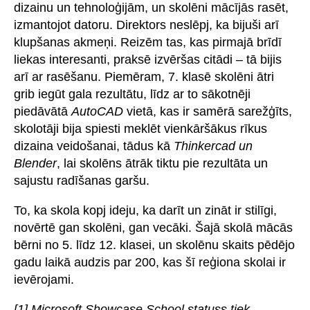
dizainu un tehnoloģijām, un skolēni mācījās rasēt,
izmantojot datoru. Direktors neslēpj, ka bijuši arī
klupšanas akmeņi. Reizēm tas, kas pirmajā brīdī
liekas interesanti, praksē izvēršas citādi – tā bijis
arī ar rasēšanu. Piemēram, 7. klasē skolēni ātri
grib iegūt gala rezultātu, līdz ar to sākotnēji
piedāvātā
AutoCAD
vietā, kas ir samērā sarežģīts,
skolotāji bija spiesti meklēt vienkāršākus rīkus
dizaina veidošanai, tādus kā
Thinkercad un
Blender
, lai skolēns ātrāk tiktu pie rezultāta un
sajustu radīšanas garšu.
To, ka skola kopj ideju, ka darīt un zināt ir stilīgi,
novērtē gan skolēni, gan vecāki. Šajā skolā mācās
bērni no 5. līdz 12. klasei, un skolēnu skaits pēdējo
gadu laikā audzis par 200, kas šī reģiona skolai ir
ievērojami.
[1] Microsoft Showcase School statuss tiek