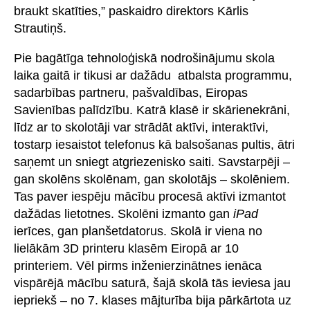
braukt skatīties,” paskaidro direktors Kārlis
Strautiņš.
Pie bagātīga tehnoloģiskā nodrošinājumu skola
laika gaitā ir tikusi ar dažādu atbalsta programmu,
sadarbības partneru, pašvaldības, Eiropas
Savienības palīdzību. Katrā klasē ir skārienekrāni,
līdz ar to skolotāji var strādāt aktīvi, interaktīvi,
tostarp iesaistot telefonus kā balsošanas pultis, ātri
saņemt un sniegt atgriezenisko saiti. Savstarpēji –
gan skolēns skolēnam, gan skolotājs – skolēniem.
Tas paver iespēju mācību procesā aktīvi izmantot
dažādas lietotnes. Skolēni izmanto gan
iPad
ierīces, gan planšetdatorus. Skolā ir viena no
lielākām 3D printeru klasēm Eiropā ar 10
printeriem. Vēl pirms inženierzinātnes ienāca
vispārējā mācību saturā, šajā skolā tās ieviesa jau
iepriekš – no 7. klases mājturība bija pārkārtota uz