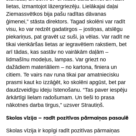
lietas, izmantojot lāzergriezēju. Lielākajai daļai
Ziemassvētkos bija pašu radītas dāvanas
ģimenei,” stāsta direktors. Tagad skolēni var radīt
visu, ko var redzēt gadatirgos – jostiņas, atslēgu
piekariņus, pat gravēt uz suši, ja vēlas. Var radīt ne
tikai vienkāršas lietas ar iegravētiem rakstiem, bet
arī tādas, kas sastāv no vairākām daļām –
lidmašīnu modeļus, lampas. Var griezt no
dažādiem materiāliem – no kartona, finiera un
citiem. Te vairs nav runa tikai par amatniecisku
prasmi kaut ko izzāģēt, ko skolēni apgūst, bet par
daudzveidīgu ideju īstenošanu. “Tas paver iespēju
ārkārtīgi lielam radošumam. Un tieši to prasa
nākotnes darba tirgus,” uzsver Strautiņš.
Skolas vīzija – radīt pozitīvas pārmaiņas pasaulē
Skolas vīzija ir kopīgi radīt pozitīvas pārmaiņas