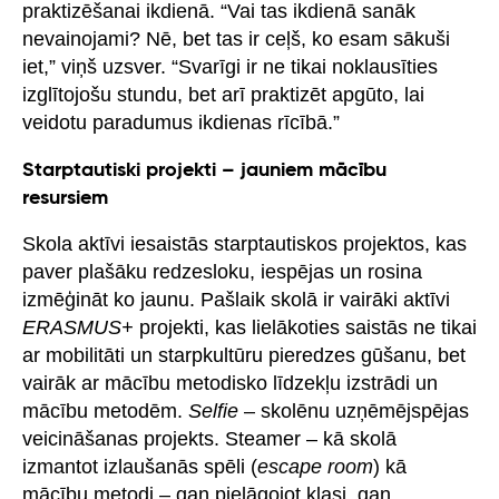
praktizēšanai ikdienā. “Vai tas ikdienā sanāk
nevainojami? Nē, bet tas ir ceļš, ko esam sākuši
iet,” viņš uzsver. “Svarīgi ir ne tikai noklausīties
izglītojošu stundu, bet arī praktizēt apgūto, lai
veidotu paradumus ikdienas rīcībā.”
Starptautiski projekti – jauniem mācību
resursiem
Skola aktīvi iesaistās starptautiskos projektos, kas
paver plašāku redzesloku, iespējas un rosina
izmēģināt ko jaunu. Pašlaik skolā ir vairāki aktīvi
ERASMUS+
projekti, kas lielākoties saistās ne tikai
ar mobilitāti un starpkultūru pieredzes gūšanu, bet
vairāk ar mācību metodisko līdzekļu izstrādi un
mācību metodēm.
Selfie
– skolēnu uzņēmējspējas
veicināšanas projekts. Steamer – kā skolā
izmantot izlaušanās spēli (
escape room
) kā
mācību metodi – gan pielāgojot klasi, gan