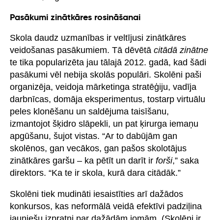
Pasākumi zinātkāres rosināšanai
Skola daudz uzmanības ir veltījusi zinātkāres
veidošanas pasākumiem. Tā dēvētā
citādā zinātne
te tika popularizēta jau tālajā 2012. gadā, kad šādi
pasākumi vēl nebija skolās populāri. Skolēni paši
organizēja, veidoja mārketinga stratēģiju, vadīja
darbnīcas, domāja eksperimentus, tostarp virtuālu
peles klonēšanu un saldējuma taisīšanu,
izmantojot šķidro slāpekli, un pat ķirurga iemaņu
apgūšanu, šujot vistas. “Ar to dabūjām gan
skolēnos, gan vecākos, gan pašos skolotājus
zinātkāres garšu – ka pētīt un darīt ir
forši
,” saka
direktors. “Ka te ir skola, kurā dara citādāk.”
Skolēni tiek mudināti iesaistīties arī dažādos
konkursos, kas neformālā veidā efektīvi padziļina
jauniešu izpratni par dažādām jomām. (Skolēni ir