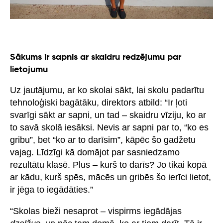
Sākums ir sapnis ar skaidru redzējumu par
lietojumu
Uz jautājumu, ar ko skolai sākt, lai skolu padarītu
tehnoloģiski bagātāku, direktors atbild: “Ir ļoti
svarīgi sākt ar sapni, un tad – skaidru vīziju, ko ar
to savā skolā iesāksi. Nevis ar sapni par to, “ko es
gribu”, bet “ko ar to darīsim”, kāpēc šo gadžetu
vajag. Līdzīgi kā domājot par sasniedzamo
rezultātu klasē. Plus – kurš to darīs? Jo tikai kopā
ar kādu, kurš spēs, mācēs un gribēs šo ierīci lietot,
ir jēga to iegādāties.”
“Skolas bieži nesaprot – vispirms iegādājas