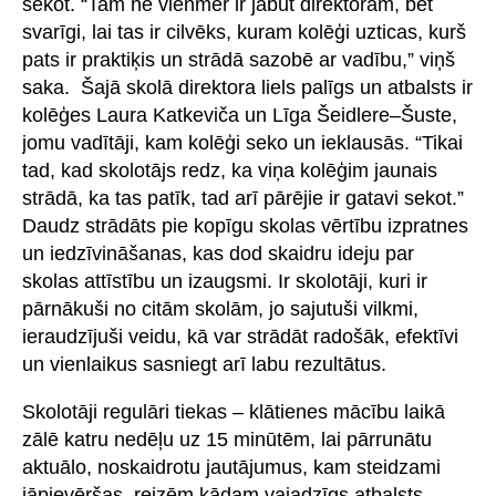
sekot. “Tam ne vienmēr ir jābūt direktoram, bet
svarīgi, lai tas ir cilvēks, kuram kolēģi uzticas, kurš
pats ir praktiķis un strādā sazobē ar vadību,” viņš
saka. Šajā skolā direktora liels palīgs un atbalsts ir
kolēģes Laura Katkeviča un Līga Šeidlere–Šuste,
jomu vadītāji, kam kolēģi seko un ieklausās. “Tikai
tad, kad skolotājs redz, ka viņa kolēģim jaunais
strādā, ka tas patīk, tad arī pārējie ir gatavi sekot.”
Daudz strādāts pie kopīgu skolas vērtību izpratnes
un iedzīvināšanas, kas dod skaidru ideju par
skolas attīstību un izaugsmi. Ir skolotāji, kuri ir
pārnākuši no citām skolām, jo sajutuši vilkmi,
ieraudzījuši veidu, kā var strādāt radošāk, efektīvi
un vienlaikus sasniegt arī labu rezultātus.
Skolotāji regulāri tiekas – klātienes mācību laikā
zālē katru nedēļu uz 15 minūtēm, lai pārrunātu
aktuālo, noskaidrotu jautājumus, kam steidzami
jāpievēršas, reizēm kādam vajadzīgs atbalsts –