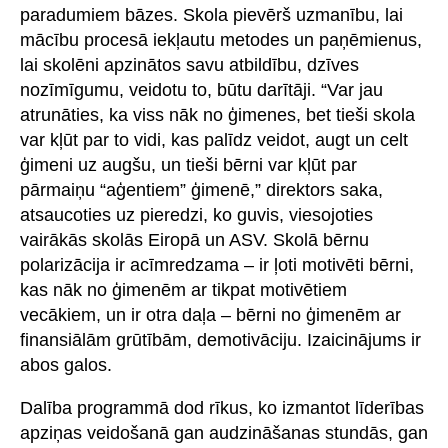
paradumiem bāzes. Skola pievērš uzmanību, lai
mācību procesā iekļautu metodes un paņēmienus,
lai skolēni apzinātos savu atbildību, dzīves
nozīmīgumu, veidotu to, būtu darītāji. “Var jau
atrunāties, ka viss nāk no ģimenes, bet tieši skola
var kļūt par to vidi, kas palīdz veidot, augt un celt
ģimeni uz augšu, un tieši bērni var kļūt par
pārmaiņu “aģentiem” ģimenē,” direktors saka,
atsaucoties uz pieredzi, ko guvis, viesojoties
vairākās skolās Eiropā un ASV. Skolā bērnu
polarizācija ir acīmredzama – ir ļoti motivēti bērni,
kas nāk no ģimenēm ar tikpat motivētiem
vecākiem, un ir otra daļa – bērni no ģimenēm ar
finansiālām grūtībām, demotivāciju. Izaicinājums ir
abos galos.
Dalība programmā dod rīkus, ko izmantot līderības
apziņas veidošanā gan audzināšanas stundās, gan