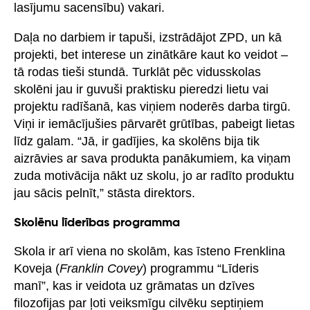
lasījumu sacensību) vakari.
Daļa no darbiem ir tapuši, izstrādājot ZPD, un kā
projekti, bet interese un zinātkāre kaut ko veidot –
tā rodas tieši stundā. Turklāt pēc vidusskolas
skolēni jau ir guvuši praktisku pieredzi lietu vai
projektu radīšanā, kas viņiem noderēs darba tirgū.
Viņi ir iemācījušies pārvarēt grūtības, pabeigt lietas
līdz galam. “Jā, ir gadījies, ka skolēns bija tik
aizrāvies ar sava produkta panākumiem, ka viņam
zuda motivācija nākt uz skolu, jo ar radīto produktu
jau sācis pelnīt,” stāsta direktors.
Skolēnu līderības programma
Skola ir arī viena no skolām, kas īsteno Frenklina
Koveja (
Franklin Covey
) programmu “Līderis
manī”, kas ir veidota uz grāmatas un dzīves
filozofijas par ļoti veiksmīgu cilvēku septiņiem