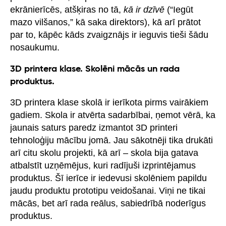
ekrānierīcēs, atšķiras no tā,
kā ir dzīvē
(“Iegūt
mazo vilšanos,” kā saka direktors), kā arī prātot
par to, kāpēc kāds zvaigznājs ir ieguvis tieši šādu
nosaukumu.
3D printera klase. Skolēni mācās un rada
produktus.
3D printera klase skolā ir ierīkota pirms vairākiem
gadiem. Skola ir atvērta sadarbībai, ņemot vērā, ka
jaunais saturs paredz izmantot 3D printeri
tehnoloģiju mācību jomā. Jau sākotnēji tika drukāti
arī citu skolu projekti, kā arī – skola bija gatava
atbalstīt uzņēmējus, kuri radījuši izprintējamus
produktus. Šī ierīce ir iedevusi skolēniem papildu
jaudu produktu prototipu veidošanai. Viņi ne tikai
mācās, bet arī rada reālus, sabiedrībā noderīgus
produktus.