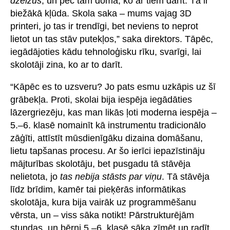
dzelžus
, un pēc tam domā, ko ar tiem darīt. Tā ir
biežākā kļūda. Skola saka – mums vajag 3D
printeri, jo tas ir trendīgi, bet neviens to neprot
lietot un tas stāv putekļos,” saka direktors. Tāpēc,
iegādājoties kādu tehnoloģisku rīku, svarīgi, lai
skolotāji zina, ko ar to darīt.
“Kāpēc es to uzsveru? Jo pats esmu uzkāpis uz šī
grābekļa. Proti, skolai bija iespēja iegādāties
lāzergriezēju, kas man likās ļoti moderna iespēja –
5.–6. klasē nomainīt kā instrumentu tradicionālo
zāģīti, attīstīt mūsdienīgāku dizaina domāšanu,
lietu tapšanas procesu. Ar šo ierīci iepazīstināju
mājturības skolotāju, bet pusgadu tā stāvēja
nelietota, jo
tas nebija stāsts par viņu
. Tā stāvēja
līdz brīdim, kamēr tai pieķērās informātikas
skolotāja, kura bija vairāk uz programmēšanu
vērsta, un – viss sāka notikt! Pārstrukturējām
stundas, un bērni 5.–6. klasē sāka zīmēt un radīt