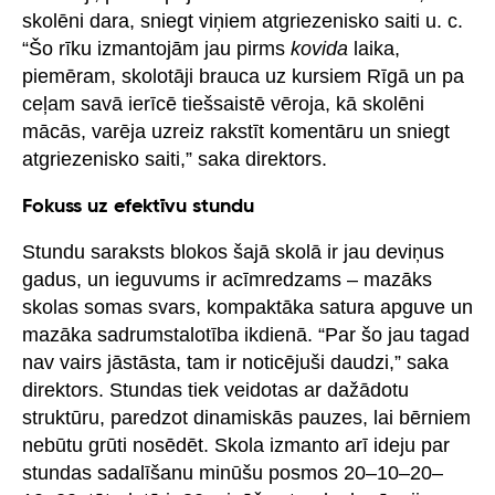
skolēni dara, sniegt viņiem atgriezenisko saiti u. c.
“Šo rīku izmantojām jau pirms
kovida
laika,
piemēram, skolotāji brauca uz kursiem Rīgā un pa
ceļam savā ierīcē tiešsaistē vēroja, kā skolēni
mācās, varēja uzreiz rakstīt komentāru un sniegt
atgriezenisko saiti,” saka direktors.
Fokuss uz efektīvu stundu
Stundu saraksts blokos šajā skolā ir jau deviņus
gadus, un ieguvums ir acīmredzams – mazāks
skolas somas svars, kompaktāka satura apguve un
mazāka sadrumstalotība ikdienā. “Par šo jau tagad
nav vairs jāstāsta, tam ir noticējuši daudzi,” saka
direktors. Stundas tiek veidotas ar dažādotu
struktūru, paredzot dinamiskās pauzes, lai bērniem
nebūtu grūti nosēdēt. Skola izmanto arī ideju par
stundas sadalīšanu minūšu posmos 20–10–20–