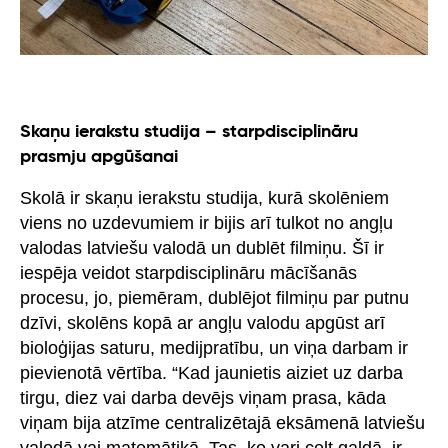
Skaņu ierakstu studija – starpdisciplināru
prasmju apgūšanai
Skolā ir skaņu ierakstu studija, kurā skolēniem
viens no uzdevumiem ir bijis arī tulkot no angļu
valodas latviešu valodā un dublēt filmiņu. Šī ir
iespēja veidot starpdisciplināru mācīšanās
procesu, jo, piemēram, dublējot filmiņu par putnu
dzīvi, skolēns kopā ar angļu valodu apgūst arī
bioloģijas saturu, medijpratību, un viņa darbam ir
pievienotā vērtība. “Kad jaunietis aiziet uz darba
tirgu, diez vai darba devējs viņam prasa, kāda
viņam bija atzīme centralizētajā eksāmenā latviešu
valodā vai matemātikā. Tas, ko vari celt galdā, ir