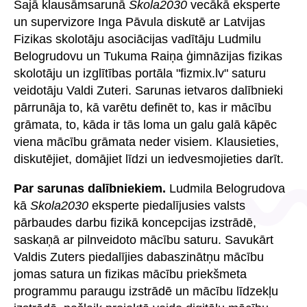
Šajā klausāmsarunā
Skola2030
vecākā eksperte
un supervizore Inga Pāvula diskutē ar Latvijas
Fizikas skolotāju asociācijas vadītāju Ludmilu
Belogrudovu un Tukuma Raiņa ģimnāzijas fizikas
skolotāju un izglītības portāla "fizmix.lv" saturu
veidotāju Valdi Zuteri. Sarunas ietvaros dalībnieki
pārrunāja to, kā varētu definēt to, kas ir mācību
grāmata, to, kāda ir tās loma un galu galā kāpēc
viena mācību grāmata neder visiem. Klausieties,
diskutējiet, domājiet līdzi un iedvesmojieties darīt.
Par sarunas dalībniekiem.
Ludmila Belogrudova
kā
Skola2030
eksperte piedalījusies valsts
pārbaudes darbu fizikā koncepcijas izstrādē,
saskaņā ar pilnveidoto mācību saturu. Savukārt
Valdis Zuters piedalījies dabaszinātņu mācību
jomas satura un fizikas mācību priekšmeta
programmu paraugu izstrādē un mācību līdzekļu