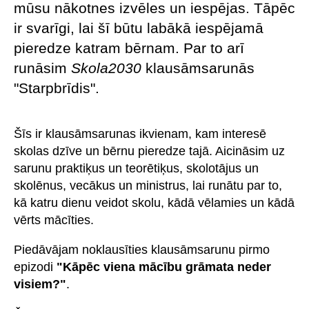
mūsu nākotnes izvēles un iespējas. Tāpēc
ir svarīgi, lai šī būtu labākā iespējamā
pieredze katram bērnam. Par to arī
runāsim
Skola2030
klausāmsarunās
"Starpbrīdis".
Šīs ir klausāmsarunas ikvienam, kam interesē
skolas dzīve un bērnu pieredze tajā. Aicināsim uz
sarunu praktiķus un teorētiķus, skolotājus un
skolēnus, vecākus un ministrus, lai runātu par to,
kā katru dienu veidot skolu, kādā vēlamies un kādā
vērts mācīties.
Piedāvājam noklausīties klausāmsarunu pirmo
epizodi
"Kāpēc viena mācību grāmata neder
visiem?"
.