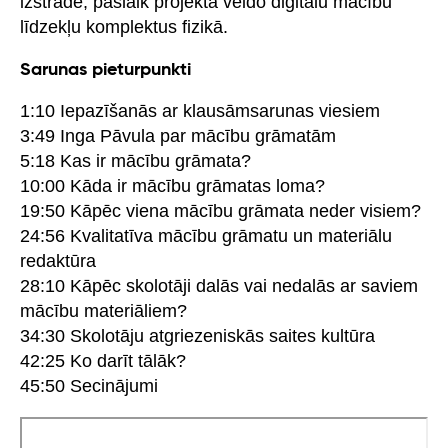
izstrādē, pašlaik projektā veido digitālu mācību
līdzekļu komplektus fizikā.
Sarunas pieturpunkti
1:10 Iepazīšanās ar klausāmsarunas viesiem
3:49 Inga Pāvula par mācību grāmatām
5:18 Kas ir mācību grāmata?
10:00 Kāda ir mācību grāmatas loma?
19:50 Kāpēc viena mācību grāmata neder visiem?
24:56 Kvalitatīva mācību grāmatu un materiālu
redaktūra
28:10 Kāpēc skolotāji dalās vai nedalās ar saviem
mācību materiāliem?
34:30 Skolotāju atgriezeniskās saites kultūra
42:25 Ko darīt tālāk?
45:50 Secinājumi