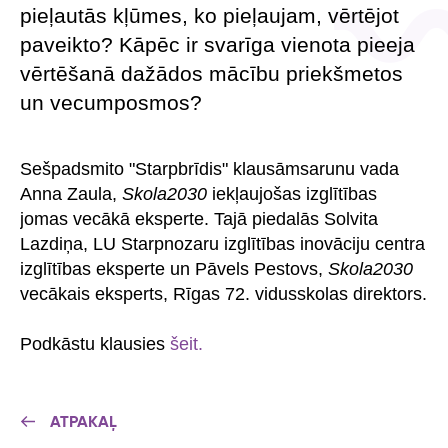
pieļautās kļūmes, ko pieļaujam, vērtējot
paveikto? Kāpēc ir svarīga vienota pieeja
vērtēšanā dažādos mācību priekšmetos
un vecumposmos?
Sešpadsmito "Starpbrīdis" klausāmsarunu vada
Anna Zaula,
Skola2030
iekļaujošas izglītības
jomas vecākā eksperte. Tajā piedalās Solvita
Lazdiņa, LU Starpnozaru izglītības inovāciju centra
izglītības eksperte un Pāvels Pestovs,
Skola2030
vecākais eksperts, Rīgas 72. vidusskolas direktors.
Podkāstu klausies
šeit.
ATPAKAĻ