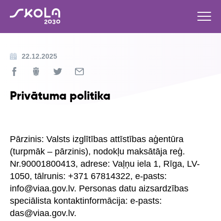
22.12.2025
Privātuma politika
Pārzinis: Valsts izglītības attīstības aģentūra
(turpmāk – pārzinis), nodokļu maksātāja reģ.
Nr.90001800413, adrese: Vaļņu iela 1, Rīga, LV-
1050, tālrunis: +371 67814322, e-pasts:
info@viaa.gov.lv. Personas datu aizsardzības
speciālista kontaktinformācija: e-pasts:
das@viaa.gov.lv.