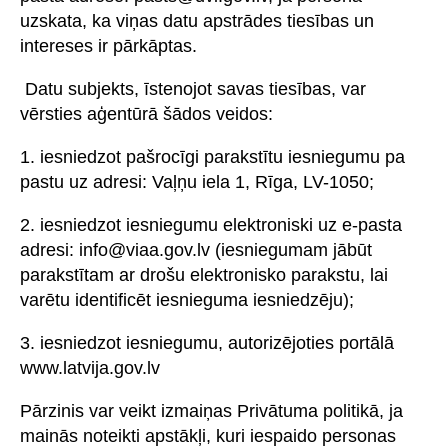
uzskata, ka viņas datu apstrādes tiesības un
intereses ir pārkāptas.
Datu subjekts, īstenojot savas tiesības, var
vērsties aģentūrā šādos veidos:
1. iesniedzot pašrocīgi parakstītu iesniegumu pa
pastu uz adresi: Vaļņu iela 1, Rīga, LV-1050;
2. iesniedzot iesniegumu elektroniski uz e-pasta
adresi: info@viaa.gov.lv (iesniegumam jābūt
parakstītam ar drošu elektronisko parakstu, lai
varētu identificēt iesnieguma iesniedzēju);
3. iesniedzot iesniegumu, autorizējoties portālā
www.latvija.gov.lv
Pārzinis var veikt izmaiņas Privātuma politikā, ja
mainās noteikti apstākļi, kuri iespaido personas