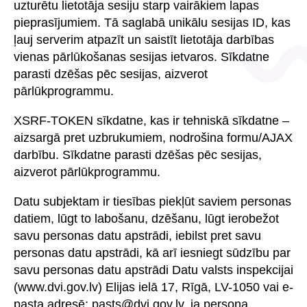
uzturētu lietotāja sesiju starp vairākiem lapas
pieprasījumiem. Tā saglabā unikālu sesijas ID, kas
ļauj serverim atpazīt un saistīt lietotāja darbības
vienas pārlūkošanas sesijas ietvaros. Sīkdatne
parasti dzēšas pēc sesijas, aizverot
pārlūkprogrammu.
XSRF-TOKEN sīkdatne, kas ir tehniskā sīkdatne –
aizsargā pret uzbrukumiem, nodrošina formu/AJAX
darbību. Sīkdatne parasti dzēšas pēc sesijas,
aizverot pārlūkprogrammu.
Datu subjektam ir tiesības piekļūt saviem personas
datiem, lūgt to labošanu, dzēšanu, lūgt ierobežot
savu personas datu apstrādi, iebilst pret savu
personas datu apstrādi, kā arī iesniegt sūdzību par
savu personas datu apstrādi Datu valsts inspekcijai
(www.dvi.gov.lv) Elijas ielā 17, Rīgā, LV-1050 vai e-
pasta adresē: pasts@dvi.gov.lv, ja persona