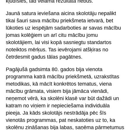
kļūdīsies, tad vēlamā rezultāta nebūs.
Jaunā satura ieviešana aicina skolotāju nepalikt
tikai šauri sava mācību priekšmeta ietvarā, bet
lūkoties uz iespējām sadarboties ar savas mācību
jomas kolēģiem un arī citu mācību jomu
skolotājiem, lai visi kopā sasniegtu standartos
noteiktos mērķus. Tas ievērojami atšķiras no
četrdesmit gadus tālas pagātnes.
Pagājušā gadsimta 80. gados bija vienota
programma katrā mācību priekšmetā, uzrakstītas
metodikas, kā mācīt konkrētos tematus, viena
mācību grāmata, visiem bija jāmāca vienādi,
neņemot vērā, ka skolēni klasē var būt dažādi un
katram no viņiem ir nepieciešama individuāla
pieeja. Ja kāds skolotājs nestrādāja pēc šīs
vienotās programmas, pat neskatoties uz to, ka
skolēnu zināšanas bija labas, saņēma pārmetumus