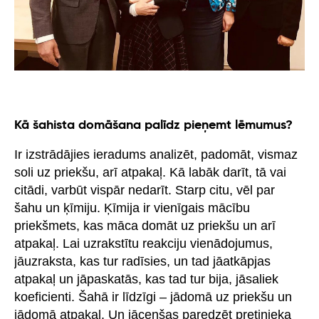
Kā šahista domāšana palīdz pieņemt lēmumus?
Ir izstrādājies ieradums analizēt, padomāt, vismaz
soli uz priekšu, arī atpakaļ. Kā labāk darīt, tā vai
citādi, varbūt vispār nedarīt. Starp citu, vēl par
šahu un ķīmiju. Ķīmija ir vienīgais mācību
priekšmets, kas māca domāt uz priekšu un arī
atpakaļ. Lai uzrakstītu reakciju vienādojumus,
jāuzraksta, kas tur radīsies, un tad jāatkāpjas
atpakaļ un jāpaskatās, kas tad tur bija, jāsaliek
koeficienti. Šahā ir līdzīgi – jādomā uz priekšu un
jādomā atpakaļ. Un jācenšas paredzēt pretinieka