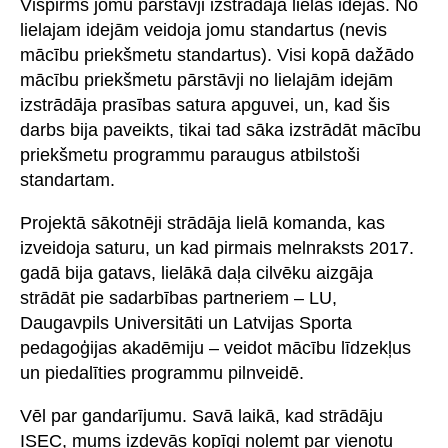
Vispirms jomu pārstāvji izstrādāja lielās idejas. No
lielajam idejām veidoja jomu standartus (nevis
mācību priekšmetu standartus). Visi kopā dažādo
mācību priekšmetu pārstāvji no lielajām idejām
izstrādāja prasības satura apguvei, un, kad šis
darbs bija paveikts, tikai tad sāka izstrādāt mācību
priekšmetu programmu paraugus atbilstoši
standartam.
Projektā sākotnēji strādāja lielā komanda, kas
izveidoja saturu, un kad pirmais melnraksts 2017.
gadā bija gatavs, lielākā daļa cilvēku aizgāja
strādāt pie sadarbības partneriem – LU,
Daugavpils Universitāti un Latvijas Sporta
pedagoģijas akadēmiju – veidot mācību līdzekļus
un piedalīties programmu pilnveidē.
Vēl par gandarījumu. Savā laikā, kad strādāju
ISEC, mums izdevās kopīgi nolemt par vienotu