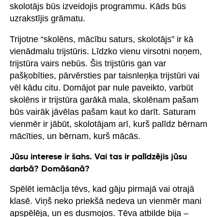
skolotājs būs izveidojis programmu. Kāds būs
uzrakstījis grāmatu.
Trijotne “skolēns, mācību saturs, skolotājs” ir kā
vienādmalu trijstūris. Līdzko vienu virsotni noņem,
trijstūra vairs nebūs. Šis trijstūris gan var
pašķobīties, pārvērsties par taisnleņķa trijstūri vai
vēl kādu citu. Domājot par nule paveikto, varbūt
skolēns ir trijstūra garākā mala, skolēnam pašam
būs vairāk jāvēlas pašam kaut ko darīt. Saturam
vienmēr ir jābūt, skolotājam arī, kurš palīdz bērnam
mācīties, un bērnam, kurš mācās.
Jūsu interese ir šahs. Vai tas ir palīdzējis jūsu
darbā? Domāšanā?
Spēlēt iemācīja tēvs, kad gāju pirmajā vai otrajā
klasē. Viņš neko priekšā nedeva un vienmēr mani
apspēlēja, un es dusmojos. Tēva atbilde bija –