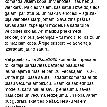
komandā visiem kopā un vienoties – tas nebija
vienkārši. Paldies visiem, kas saturu izveidoja līdz
galam, par izturību un māku vienoties! Visgrūtāk
bija vienoties starp jomām. Savā ziņā paši uz
savas ādas izspēlējām modeli, kā sadarbība
veidosies skolās. Arī mācību priekšmetu
skolotājiem būs jāvienojas – tu mācīsi to, es to, un
to mācīsim kopā. Ārējie eksperti vēlāk vērtēja
izstrādāto jauno saturu.
Vēl jāpiebilst, ka
Skola2030
komanda ir īpaša ar
to, ka tajā pārstāvētas dažādas paaudzes –
jaunākajam ir mazliet pāri 20, vecākajam – 60+.
Un tā ir ļoti īpaša sajūta – strādāt komandā ar tik
plašu vecuma amplitūdu. Esam kā sabiedrības
modelis, katrs nāk ar savu pienesumu, savas
paaudzes un vecuma redzējumu, un kopā varam
būt gudrāki, skatīties plašāk. Iesaku visiem