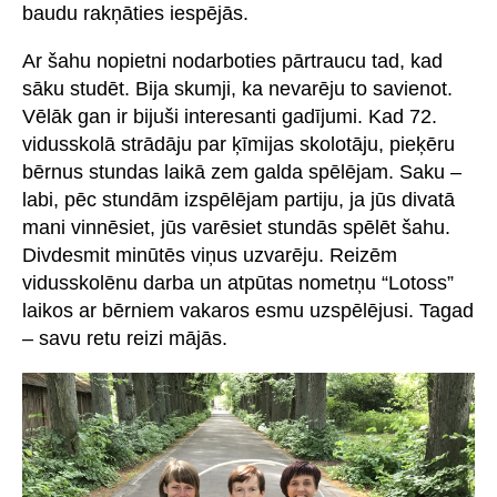
baudu rakņāties iespējās.
Ar šahu nopietni nodarboties pārtraucu tad, kad
sāku studēt. Bija skumji, ka nevarēju to savienot.
Vēlāk gan ir bijuši interesanti gadījumi. Kad 72.
vidusskolā strādāju par ķīmijas skolotāju, pieķēru
bērnus stundas laikā zem galda spēlējam. Saku –
labi, pēc stundām izspēlējam partiju, ja jūs divatā
mani vinnēsiet, jūs varēsiet stundās spēlēt šahu.
Divdesmit minūtēs viņus uzvarēju. Reizēm
vidusskolēnu darba un atpūtas nometņu “Lotoss”
laikos ar bērniem vakaros esmu uzspēlējusi. Tagad
– savu retu reizi mājās.