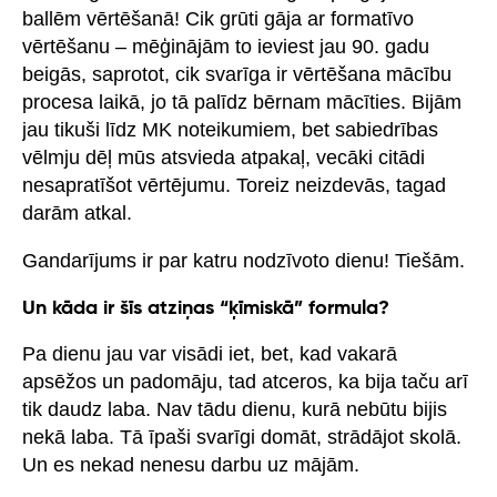
ballēm vērtēšanā! Cik grūti gāja ar formatīvo
vērtēšanu – mēģinājām to ieviest jau 90. gadu
beigās, saprotot, cik svarīga ir vērtēšana mācību
procesa laikā, jo tā palīdz bērnam mācīties. Bijām
jau tikuši līdz MK noteikumiem, bet sabiedrības
vēlmju dēļ mūs atsvieda atpakaļ, vecāki citādi
nesapratīšot vērtējumu. Toreiz neizdevās, tagad
darām atkal.
Gandarījums ir par katru nodzīvoto dienu! Tiešām.
Un kāda ir šīs atziņas “ķīmiskā” formula?
Pa dienu jau var visādi iet, bet, kad vakarā
apsēžos un padomāju, tad atceros, ka bija taču arī
tik daudz laba. Nav tādu dienu, kurā nebūtu bijis
nekā laba. Tā īpaši svarīgi domāt, strādājot skolā.
Un es nekad nenesu darbu uz mājām.