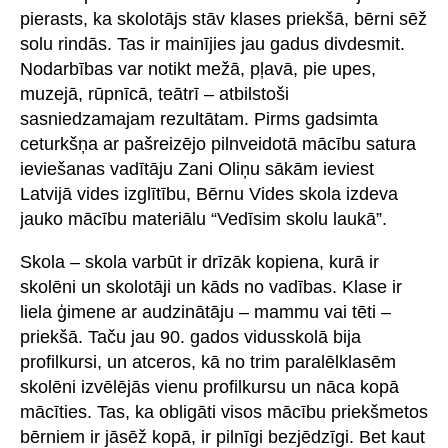
pierasts, ka skolotājs stāv klases priekšā, bērni sēž
solu rindās. Tas ir mainījies jau gadus divdesmit.
Nodarbības var notikt mežā, pļavā, pie upes,
muzejā, rūpnīcā, teātrī – atbilstoši
sasniedzamajam rezultātam. Pirms gadsimta
ceturkšņa ar pašreizējo pilnveidotā mācību satura
ieviešanas vadītāju Zani Oliņu sākām ieviest
Latvijā vides izglītību, Bērnu Vides skola izdeva
jauko mācību materiālu “Vedīsim skolu laukā”.
Skola – skola varbūt ir drīzāk kopiena, kurā ir
skolēni un skolotāji un kāds no vadības. Klase ir
liela ģimene ar audzinātāju – mammu vai tēti –
priekšā. Taču jau 90. gados vidusskolā bija
profilkursi, un atceros, kā no trim paralēlklasēm
skolēni izvēlējās vienu profilkursu un nāca kopā
mācīties. Tas, ka obligāti visos mācību priekšmetos
bērniem ir jāsēž kopā, ir pilnīgi bezjēdzīgi. Bet kaut