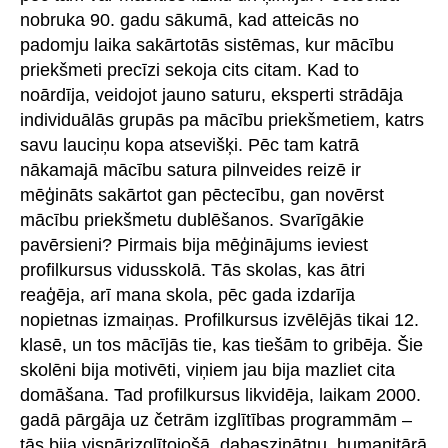
nobruka 90. gadu sākumā, kad atteicās no
padomju laika sakārtotās sistēmas, kur mācību
priekšmeti precīzi sekoja cits citam. Kad to
noārdīja, veidojot jauno saturu, eksperti strādāja
individuālās grupās pa mācību priekšmetiem, katrs
savu lauciņu kopa atsevišķi. Pēc tam katrā
nākamajā mācību satura pilnveides reizē ir
mēģināts sakārtot gan pēctecību, gan novērst
mācību priekšmetu dublēšanos. Svarīgākie
pavērsieni? Pirmais bija mēģinājums ieviest
profilkursus vidusskolā. Tās skolas, kas ātri
reaģēja, arī mana skola, pēc gada izdarīja
nopietnas izmaiņas. Profilkursus izvēlējās tikai 12.
klasē, un tos mācījās tie, kas tiešām to gribēja. Šie
skolēni bija motivēti, viņiem jau bija mazliet cita
domāšana. Tad profilkursus likvidēja, laikam 2000.
gadā pārgāja uz četrām izglītības programmām –
tās bija vispārizglītojošā, dabaszinātņu, humanitārā