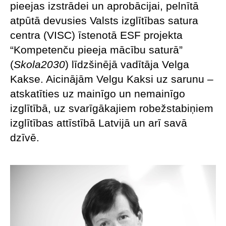
pieejas izstrādei un aprobācijai, pelnītā
atpūtā devusies Valsts izglītības satura
centra (VISC) īstenotā ESF projekta
“Kompetenču pieeja mācību saturā”
(
Skola2030
) līdzšinējā vadītāja Velga
Kakse. Aicinājām Velgu Kaksi uz sarunu –
atskatīties uz mainīgo un nemainīgo
izglītībā, uz svarīgākajiem robežstabiņiem
izglītības attīstībā Latvijā un arī savā
dzīvē.