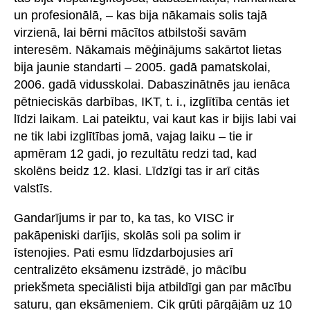
un profesionālā, – kas bija nākamais solis tajā
virzienā, lai bērni mācītos atbilstoši savām
interesēm. Nākamais mēģinājums sakārtot lietas
bija jaunie standarti – 2005. gadā pamatskolai,
2006. gadā vidusskolai. Dabaszinātnēs jau ienāca
pētnieciskās darbības, IKT, t. i., izglītība centās iet
līdzi laikam. Lai pateiktu, vai kaut kas ir bijis labi vai
ne tik labi izglītības jomā, vajag laiku – tie ir
apmēram 12 gadi, jo rezultātu redzi tad, kad
skolēns beidz 12. klasi. Līdzīgi tas ir arī citās
valstīs.
Gandarījums ir par to, ka tas, ko VISC ir
pakāpeniski darījis, skolās soli pa solim ir
īstenojies. Pati esmu līdzdarbojusies arī
centralizēto eksāmenu izstrādē, jo mācību
priekšmeta speciālisti bija atbildīgi gan par mācību
saturu, gan eksāmeniem. Cik grūti pārgājām uz 10