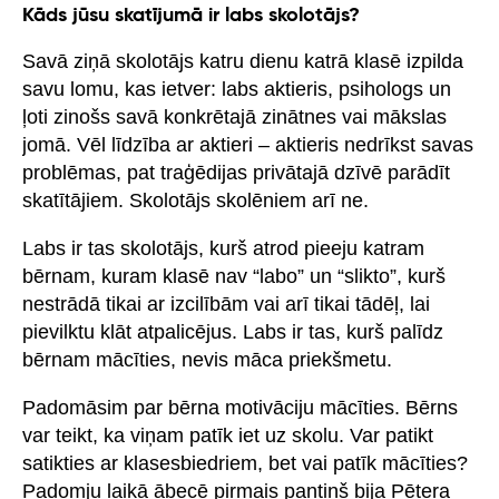
Kāds jūsu skatījumā ir labs skolotājs?
Savā ziņā skolotājs katru dienu katrā klasē izpilda
savu lomu, kas ietver: labs aktieris, psihologs un
ļoti zinošs savā konkrētajā zinātnes vai mākslas
jomā. Vēl līdzība ar aktieri – aktieris nedrīkst savas
problēmas, pat traģēdijas privātajā dzīvē parādīt
skatītājiem. Skolotājs skolēniem arī ne.
Labs ir tas skolotājs, kurš atrod pieeju katram
bērnam, kuram klasē nav “labo” un “slikto”, kurš
nestrādā tikai ar izcilībām vai arī tikai tādēļ, lai
pievilktu klāt atpalicējus. Labs ir tas, kurš palīdz
bērnam mācīties, nevis māca priekšmetu.
Padomāsim par bērna motivāciju mācīties. Bērns
var teikt, ka viņam patīk iet uz skolu. Var patikt
satikties ar klasesbiedriem, bet vai patīk mācīties?
Padomju laikā ābecē pirmais pantiņš bija Pētera