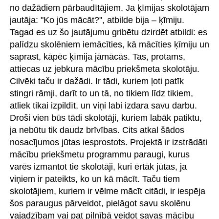
no dažādiem pārbaudītājiem. Ja ķīmijas skolotājam
jautāja: "Ko jūs mācāt?", atbilde bija – ķīmiju.
Tagad es uz šo jautājumu gribētu dzirdēt atbildi: es
palīdzu skolēniem iemācīties, kā mācīties ķīmiju un
saprast, kāpēc ķīmija jāmācās. Tas, protams,
attiecas uz jebkura mācību priekšmeta skolotāju.
Cilvēki taču ir dažādi. Ir tādi, kuriem ļoti patīk
stingri rāmji, darīt to un tā, no tikiem līdz tikiem,
atliek tikai izpildīt, un viņi labi izdara savu darbu.
Droši vien būs tādi skolotāji, kuriem labāk patiktu,
ja nebūtu tik daudz brīvības. Cits atkal šādos
nosacījumos jūtas iesprostots. Projektā ir izstrādāti
mācību priekšmetu programmu paraugi, kurus
varēs izmantot tie skolotāji, kuri ērtāk jūtas, ja
viņiem ir pateikts, ko un kā mācīt. Taču tiem
skolotājiem, kuriem ir vēlme mācīt citādi, ir iespēja
šos paraugus pārveidot, pielāgot savu skolēnu
vajadzībam vai pat pilnībā veidot savas mācību