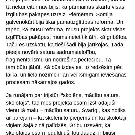
tā nekur citur nav bijis, ka pārmaiņas skartu visas
izglītības pakāpes uzreiz. Piemēram, Somijā
galvenokārt bija tikai pamatizglītības reforma. Un
tāpēc, ka mūsu reforma, mūsu projekts skar visas
izglītības pakāpes, mums neiet tik ātri, kā gribētos.
Taču es uzskatu, ka tieši šādi bija jārīkojas. Tāda
pieeja novērš satura sadrumstalotību,
fragmentārismu un nodrošina pēctecību. Tā
tam būtu jābūt. Kā būs izdevies, to redzēsim pēc
laika, un liela nozīme ir arī veiksmīgam ieviešanas
procesam nākamajos gados.
Ja runājam par trijstūri “skolēns, mācību saturs,
skolotājs”, tad mēs projektā esam izstrādājuši
vienu tā malu – mācību saturu. Svarīgi, kas notiks
ar pārējām – kā skolēni to pieņems un kā skolotāji
viņiem šajā ziņā palīdzēs. Gribu uzsvērt, ka
skolotājos esam ieguldījuši ļoti daudz: ir bijuši