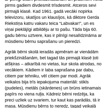
pirms gadiem divdesmit trīsdesmit. Atceros sevi
pirmajā klasē. Kad 1961. gadā vecāki nopirka
televizoru, skatījos un klausījos, kā diktore Gerda
Riekstiņa katru vakaru teica “Labvakar!”, un es
viņai pieklājīgi atbildēju ar to pašu. Tāda bija 60.
gadu bērnu uztvere, kas ir pilnīgi nesalīdzināma ar
mūsdienu bērnu saprašanu un pieredzi.
Agrāk bērni skolā ieradās apmēram ar vienādām
priekšzināšanām, bet tagad tās pirmajā klasē ļoti
atšķiras – atkarībā no vietas, kur skola atrodas, no
vecākiem. Kādiem ir laba saprašana par dabu,
citiem par tehniku, vēl citiem par modi. Agrāk
veikalos bija trīs iepakojuma materiāli: stikls
(pudeles), metāls (skārdenes) un brūns ietinamais
papīrs no viena ruļļa. Kādreiz bērni redzēja, ka
preci uzliek uz svariem, tur kaut kas parādās, tā ir
masa. Mūsdienu bērns to neredz, tagad veikalā