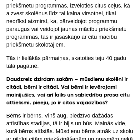
priekšmetu programmas, izvēloties citus ceļus, kā
aizvest skolēnus līdz tai kalna virsotnei, tikai
nedrīkst aizmirst, ka, pārveidojot programmu
paraugus vai veidojot jaunas mācību priekšmetu
programmas, tās ir jāsaskaņo ar citu mācību
priekšmetu skolotājiem.
Tās ir lielākās pārmaiņas, skatoties teju 40 gadu
tālā pagātnē.
Daudzreiz dzirdam sakām – mūsdienu skolēni ir
citādi, bērni ir citādi. Vai bērni ir ievērojami
mainījušies, vai arī laiks un sabiedrība prasa citu
attieksmi, pieeju, jo ir citas vajadzības?
Bērns ir bērns. Viņš aug, piedzīvo dažādas
attīstības stadijas, tā ir bijis un būs. Mainās vide,
kurā bērns attīstās. Mūsdienu bērns atnāk uz skolu
ar pilnīgi citām priekšzināšanām un prasmēm nekā