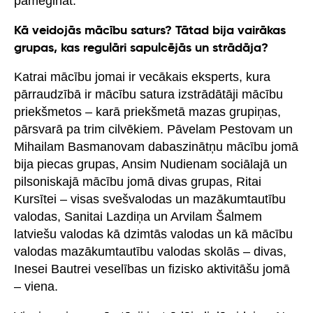
pamēģināt.
Kā veidojās mācību saturs? Tātad bija vairākas
grupas, kas regulāri sapulcējās un strādāja?
Katrai mācību jomai ir vecākais eksperts, kura
pārraudzībā ir mācību satura izstrādātāji mācību
priekšmetos – karā priekšmetā mazas grupiņas,
pārsvarā pa trim cilvēkiem. Pāvelam Pestovam un
Mihailam Basmanovam dabaszinātņu mācību jomā
bija piecas grupas, Ansim Nudienam sociālajā un
pilsoniskajā mācību jomā divas grupas, Ritai
Kursītei – visas svešvalodas un mazākumtautību
valodas, Sanitai Lazdiņa un Arvilam Šalmem
latviešu valodas kā dzimtās valodas un kā mācību
valodas mazākumtautību valodas skolās – divas,
Inesei Bautrei veselības un fizisko aktivitāšu jomā
– viena.