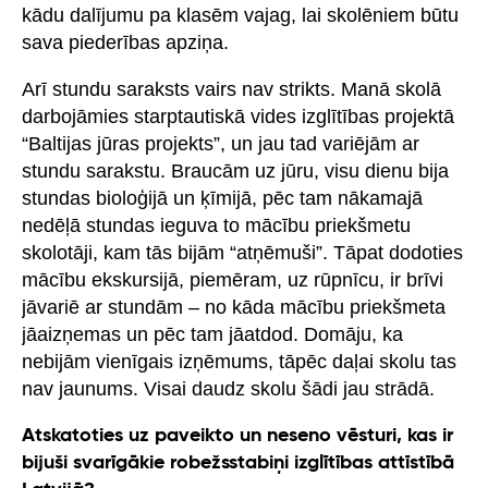
kādu dalījumu pa klasēm vajag, lai skolēniem būtu
sava piederības apziņa.
Arī stundu saraksts vairs nav strikts. Manā skolā
darbojāmies starptautiskā vides izglītības projektā
“Baltijas jūras projekts”, un jau tad variējām ar
stundu sarakstu. Braucām uz jūru, visu dienu bija
stundas bioloģijā un ķīmijā, pēc tam nākamajā
nedēļā stundas ieguva to mācību priekšmetu
skolotāji, kam tās bijām “atņēmuši”. Tāpat dodoties
mācību ekskursijā, piemēram, uz rūpnīcu, ir brīvi
jāvariē ar stundām – no kāda mācību priekšmeta
jāaizņemas un pēc tam jāatdod. Domāju, ka
nebijām vienīgais izņēmums, tāpēc daļai skolu tas
nav jaunums. Visai daudz skolu šādi jau strādā.
Atskatoties uz paveikto un neseno vēsturi, kas ir
bijuši svarīgākie robežsstabiņi izglītības attīstībā