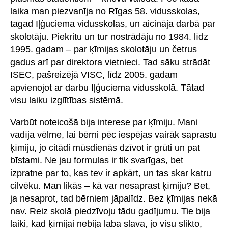
laika man piezvanīja no Rīgas 58. vidusskolas,
tagad Iļģuciema vidusskolas, un aicināja darbā par
skolotāju. Piekritu un tur nostrādāju no 1984. līdz
1995. gadam – par ķīmijas skolotāju un četrus
gadus arī par direktora vietnieci. Tad sāku strādāt
ISEC, pašreizējā VISC, līdz 2005. gadam
apvienojot ar darbu Iļģuciema vidusskolā. Tātad
visu laiku izglītības sistēmā.
Varbūt noteicošā bija interese par ķīmiju. Mani
vadīja vēlme, lai bērni pēc iespējas vairāk saprastu
ķīmiju, jo citādi mūsdienās dzīvot ir grūti un pat
bīstami. Ne jau formulas ir tik svarīgas, bet
izpratne par to, kas tev ir apkārt, un tas skar katru
cilvēku. Man likās – kā var nesaprast ķīmiju? Bet,
ja nesaprot, tad bērniem jāpalīdz. Bez ķīmijas nekā
nav. Reiz skolā piedzīvoju tādu gadījumu. Tie bija
laiki, kad ķīmijai nebija laba slava, jo visu slikto,