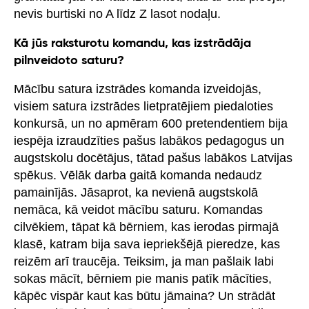
nevis burtiski no A līdz Z lasot nodaļu.
Kā jūs raksturotu komandu, kas izstrādāja
pilnveidoto saturu?
Mācību satura izstrādes komanda izveidojās,
visiem satura izstrādes lietpratējiem piedaloties
konkursā, un no apmēram 600 pretendentiem bija
iespēja izraudzīties pašus labākos pedagogus un
augstskolu docētājus, tātad pašus labākos Latvijas
spēkus. Vēlāk darba gaitā komanda nedaudz
pamainījās. Jāsaprot, ka nevienā augstskolā
nemāca, kā veidot mācību saturu. Komandas
cilvēkiem, tāpat kā bērniem, kas ierodas pirmajā
klasē, katram bija sava iepriekšējā pieredze, kas
reizēm arī traucēja. Teiksim, ja man pašlaik labi
sokas mācīt, bērniem pie manis patīk mācīties,
kāpēc vispār kaut kas būtu jāmaina? Un strādāt