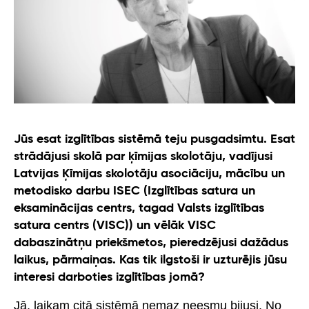
Jūs esat izglītības sistēmā teju pusgadsimtu. Esat
strādājusi skolā par ķīmijas skolotāju, vadījusi
Latvijas Ķīmijas skolotāju asociāciju, mācību un
metodisko darbu ISEC (Izglītības satura un
eksaminācijas centrs, tagad Valsts izglītības
satura centrs (VISC)) un vēlāk VISC
dabaszinātņu priekšmetos, pieredzējusi dažādus
laikus, pārmaiņas. Kas tik ilgstoši ir uzturējis jūsu
interesi darboties izglītības jomā?
Jā, laikam citā sistēmā nemaz neesmu bijusi. No