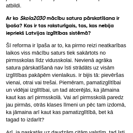
atbildi.
Ar ko
Skola2030
mācību satura pārskatīšana ir
īpaša? Kas ir tas raksturīgais, tas, kas nebija
iepriekš Latvijas izglītības sistēmā?
Šī reforma ir īpaša ar to, ka pirmo reizi neatkarības
laikos viss mācību saturs tiek sakārtots no
pirmsskolas līdz vidusskolai. Nevienā agrāka
satura pārskatīšanā nav īsti strādāts uz visām
izglītības pakāpēm vienlaikus. Ir bijis tā: pievēršas
vienai, otrai vai trešai. Piemēram, pamatizglītībai
un vidējai izglītībai, un tad atcerējās, ka jāmaina
kaut kas arī pirmsskolā. Vai arī pirmsskolā paredz
jau pirmās, otrās klases līmeni un pēc tam izdomā,
ka jāmaina arī kaut kas pamatizglītībā, bet kā
tagad to izdarīt?
Arī, ja paskatās uz daudzām citām valstīm, tad īsti