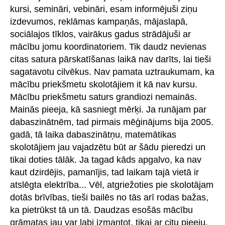
kursi, semināri, vebināri, esam informējuši ziņu
izdevumos, reklāmas kampaņās, mājaslapā,
sociālajos tīklos, vairākus gadus strādājuši ar
mācību jomu koordinatoriem. Tik daudz nevienas
citas satura pārskatīšanas laikā nav darīts, lai tieši
sagatavotu cilvēkus. Nav pamata uztraukumam, ka
mācību priekšmetu skolotājiem it kā nav kursu.
Mācību priekšmetu saturs grandiozi nemainās.
Mainās pieeja, kā sasniegt mērķi. Ja runājam par
dabaszinātnēm, tad pirmais mēģinājums bija 2005.
gadā, tā laika dabaszinātņu, matemātikas
skolotājiem jau vajadzētu būt ar šādu pieredzi un
tikai doties tālāk. Ja tagad kāds apgalvo, ka nav
kaut dzirdējis, pamanījis, tad laikam tajā vietā ir
atslēgta elektrība... Vēl, atgriežoties pie skolotājam
dotās brīvības, tieši bailēs no tās arī rodas bažas,
ka pietrūkst tā un tā. Daudzas esošās mācību
grāmatas jau var labi izmantot, tikai ar citu pieeju,