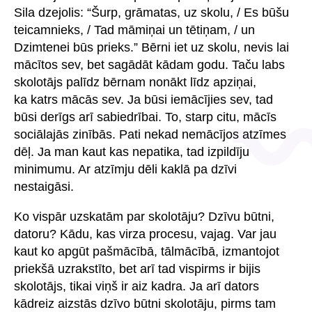
Sila dzejolis: “Šurp, grāmatas, uz skolu, / Es būšu
teicamnieks, / Tad māmiņai un tētiņam, / un
Dzimtenei būs prieks.” Bērni iet uz skolu, nevis lai
mācītos sev, bet sagādāt kādam godu. Taču labs
skolotājs palīdz bērnam nonākt līdz apziņai,
ka katrs mācās sev. Ja būsi iemācījies sev, tad
būsi derīgs arī sabiedrībai. To, starp citu, mācīs
sociālajās zinībās. Pati nekad nemācījos atzīmes
dēļ. Ja man kaut kas nepatika, tad izpildīju
minimumu. Ar atzīmju dēli kaklā pa dzīvi
nestaigāsi.
Ko vispār uzskatām par skolotāju? Dzīvu būtni,
datoru? Kādu, kas virza procesu, vajag. Var jau
kaut ko apgūt pašmācībā, tālmācībā, izmantojot
priekšā uzrakstīto, bet arī tad vispirms ir bijis
skolotājs, tikai viņš ir aiz kadra. Ja arī dators
kādreiz aizstās dzīvo būtni skolotāju, pirms tam