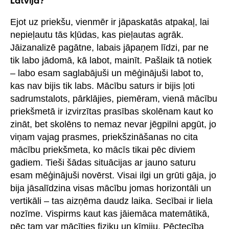
Latvijā?
Ejot uz priekšu, vienmēr ir jāpaskatās atpakaļ, lai
nepieļautu tās kļūdas, kas pieļautas agrāk.
Jāizanalizē pagātne, labais jāpaņem līdzi, par ne
tik labo jādomā, kā labot, mainīt. Pašlaik tā notiek
– labo esam saglabājuši un mēģinājuši labot to,
kas nav bijis tik labs. Mācību saturs ir bijis ļoti
sadrumstalots, pārklājies, piemēram, vienā mācību
priekšmetā ir izvirzītas prasības skolēnam kaut ko
zināt, bet skolēns to nemaz nevar jēgpilni apgūt, jo
viņam vajag prasmes, priekšzināšanas no cita
mācību priekšmeta, ko mācīs tikai pēc diviem
gadiem. Tieši šādas situācijas ar jauno saturu
esam mēģinājuši novērst. Visai ilgi un grūti gāja, jo
bija jāsalīdzina visas mācību jomas horizontāli un
vertikāli – tas aizņēma daudz laika. Secībai ir liela
nozīme. Vispirms kaut kas jāiemāca matemātikā,
pēc tam var mācīties fiziku un ķīmiju. Pēctecība