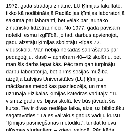
1972. gada strādāju zinātnē, LU Ķīmijas fakultātē,
tikko kā nodibinātajā Radiācijas ķīmijas laboratorijā
sākumā par laboranti, bet vēlāk par jaunāko
zinātnisko līdzstrādnieci. No 1977. gada pavisam
noteikti esmu izglītībā, jo tad, darbus apvienojot,
gadu aizstāju ķīmijas skolotāju Rīgas 72.
vidusskolā. Man nebija nekādas saprašanas par
pedagoģiju, klasē – apmēram 40–42 skolēnu, bet
man šis darbs iepatikās. Pēc tam gan turpināju
darbu laboratorijā, bet pirms sesijas mūžībā
aizgāja Latvijas Universitātes (LU) ķīmijas
mācīšanas metodikas pasniedzējs, un mani
uzrunāja Fizikālās ķīmijas katedras vadītājs: “Tu
vismaz gadu esi bijusi skolā, tev būs jāvada šis
kurss. Tev ir divas nedēļas laika, aizej uz bibliotēku
sagatavoties.” Tā es vairākus gadus vadīju kursu
“Ķīmijas pasniegšanas metodika”, turklāt krievu
plūsmas studentiem – krievu valodā. Pēc kāda