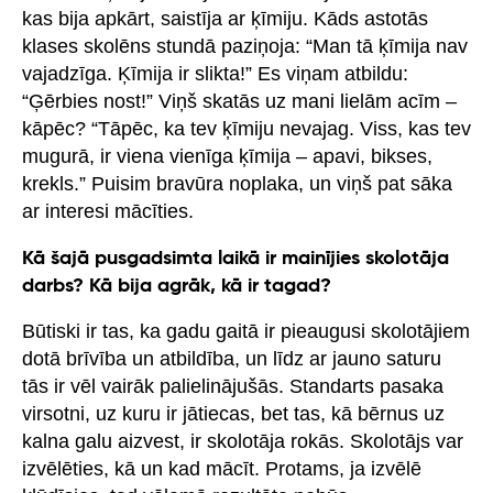
kas bija apkārt, saistīja ar ķīmiju. Kāds astotās
klases skolēns stundā paziņoja: “Man tā ķīmija nav
vajadzīga. Ķīmija ir slikta!” Es viņam atbildu:
“Ģērbies nost!” Viņš skatās uz mani lielām acīm –
kāpēc? “Tāpēc, ka tev ķīmiju nevajag. Viss, kas tev
mugurā, ir viena vienīga ķīmija – apavi, bikses,
krekls.” Puisim bravūra noplaka, un viņš pat sāka
ar interesi mācīties.
Kā šajā pusgadsimta laikā ir mainījies skolotāja
darbs? Kā bija agrāk, kā ir tagad?
Būtiski ir tas, ka gadu gaitā ir pieaugusi skolotājiem
dotā brīvība un atbildība, un līdz ar jauno saturu
tās ir vēl vairāk palielinājušās. Standarts pasaka
virsotni, uz kuru ir jātiecas, bet tas, kā bērnus uz
kalna galu aizvest, ir skolotāja rokās. Skolotājs var
izvēlēties, kā un kad mācīt. Protams, ja izvēlē