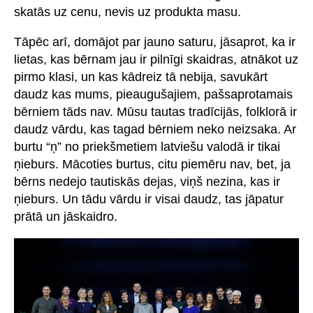
skatās uz cenu, nevis uz produkta masu.
Tāpēc arī, domājot par jauno saturu, jāsaprot, ka ir
lietas, kas bērnam jau ir pilnīgi skaidras, atnākot uz
pirmo klasi, un kas kādreiz tā nebija, savukārt
daudz kas mums, pieaugušajiem, pašsaprotamais
bērniem tāds nav. Mūsu tautas tradīcijās, folklorā ir
daudz vārdu, kas tagad bērniem neko neizsaka. Ar
burtu “ņ” no priekšmetiem latviešu valodā ir tikai
ņieburs. Mācoties burtus, citu piemēru nav, bet, ja
bērns nedejo tautiskās dejas, viņš nezina, kas ir
ņieburs. Un tādu vārdu ir visai daudz, tas jāpatur
prātā un jāskaidro.