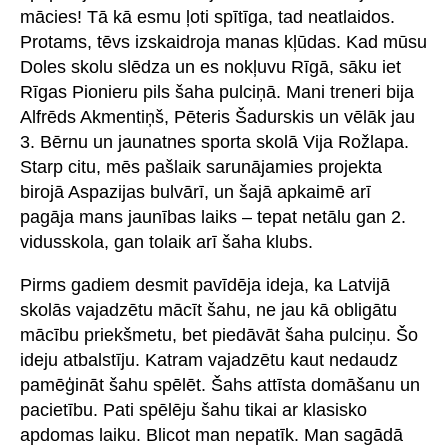
mācies! Tā kā esmu ļoti spītīga, tad neatlaidos.
Protams, tēvs izskaidroja manas kļūdas. Kad mūsu
Doles skolu slēdza un es nokļuvu Rīgā, sāku iet
Rīgas Pionieru pils šaha pulciņā. Mani treneri bija
Alfrēds Akmentiņš, Pēteris Šadurskis un vēlāk jau
3. Bērnu un jaunatnes sporta skolā Vija Rožlapa.
Starp citu, mēs pašlaik sarunājamies projekta
birojā Aspazijas bulvārī, un šajā apkaimē arī
pagāja mans jaunības laiks – tepat netālu gan 2.
vidusskola, gan tolaik arī šaha klubs.
Pirms gadiem desmit pavīdēja ideja, ka Latvijā
skolās vajadzētu mācīt šahu, ne jau kā obligātu
mācību priekšmetu, bet piedāvāt šaha pulciņu. Šo
ideju atbalstīju. Katram vajadzētu kaut nedaudz
pamēģināt šahu spēlēt. Šahs attīsta domāšanu un
pacietību. Pati spēlēju šahu tikai ar klasisko
apdomas laiku. Blicot man nepatīk. Man sagādā