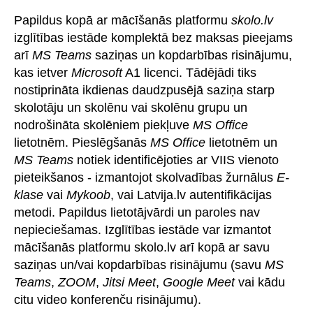
Papildus kopā ar mācīšanās platformu
skolo.lv
izglītības iestāde komplektā bez maksas pieejams
arī
MS Teams
saziņas un kopdarbības risinājumu,
kas ietver
Microsoft
A1 licenci. Tādējādi tiks
nostiprināta ikdienas daudzpusējā saziņa starp
skolotāju un skolēnu vai skolēnu grupu un
nodrošināta skolēniem piekļuve
MS Office
lietotnēm. Pieslēgšanās
MS Office
lietotnēm un
MS Teams
notiek identificējoties ar VIIS vienoto
pieteikšanos - izmantojot skolvadības žurnālus
E-
klase
vai
Mykoob
, vai Latvija.lv autentifikācijas
metodi. Papildus lietotājvārdi un paroles nav
nepieciešamas. Izglītības iestāde var izmantot
mācīšanās platformu skolo.lv arī kopā ar savu
saziņas un/vai kopdarbības risinājumu (savu
MS
Teams
,
ZOOM
,
Jitsi Meet
,
Google Meet
vai kādu
citu video konferenču risinājumu).