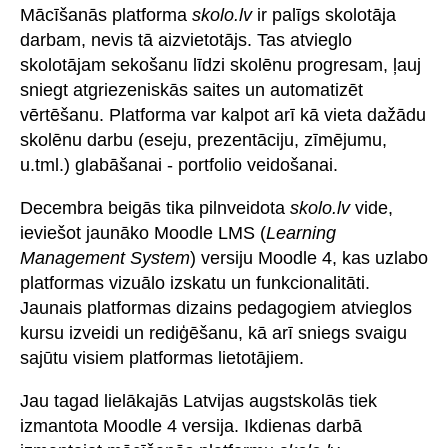
Mācīšanās platforma
skolo.lv
ir palīgs skolotāja
darbam, nevis tā aizvietotājs. Tas atvieglo
skolotājam sekošanu līdzi skolēnu progresam, ļauj
sniegt atgriezeniskās saites un automatizēt
vērtēšanu. Platforma var kalpot arī kā vieta dažādu
skolēnu darbu (eseju, prezentāciju, zīmējumu,
u.tml.) glabāšanai - portfolio veidošanai.
Decembra beigās tika pilnveidota
skolo.lv
vide,
ieviešot jaunāko Moodle LMS (
Learning
Management System
) versiju Moodle 4, kas uzlabo
platformas vizuālo izskatu un funkcionalitāti.
Jaunais platformas dizains pedagogiem atvieglos
kursu izveidi un rediģēšanu, kā arī sniegs svaigu
sajūtu visiem platformas lietotājiem.
Jau tagad lielākajās Latvijas augstskolās tiek
izmantota Moodle 4 versija. Ikdienas darbā