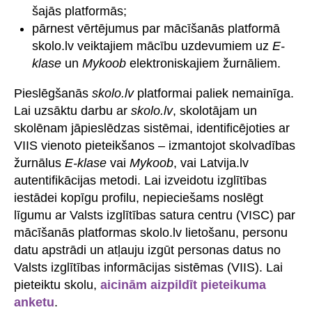
šajās platformās;
pārnest vērtējumus par mācīšanās platformā
skolo.lv veiktajiem mācību uzdevumiem uz
E-
klase
un
Mykoob
elektroniskajiem žurnāliem.
Pieslēgšanās
skolo.lv
platformai paliek nemainīga.
Lai uzsāktu darbu ar
skolo.lv
, skolotājam un
skolēnam jāpieslēdzas sistēmai, identificējoties ar
VIIS vienoto pieteikšanos – izmantojot skolvadības
žurnālus
E-klase
vai
Mykoob
, vai Latvija.lv
autentifikācijas metodi. Lai izveidotu izglītības
iestādei kopīgu profilu, nepieciešams noslēgt
līgumu ar Valsts izglītības satura centru (VISC) par
mācīšanās platformas skolo.lv lietošanu, personu
datu apstrādi un atļauju izgūt personas datus no
Valsts izglītības informācijas sistēmas (VIIS). Lai
pieteiktu skolu,
aicinām aizpildīt pieteikuma
anketu
.