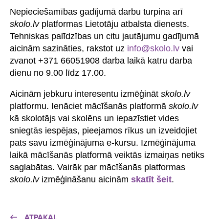
Nepieciešamības gadījumā darbu turpina arī
skolo.lv
platformas Lietotāju atbalsta dienests.
Tehniskas palīdzības un citu jautājumu gadījumā
aicinām sazināties, rakstot uz
info@skolo.lv
vai
zvanot +371 66051908 darba laikā katru darba
dienu no 9.00 līdz 17.00.
Aicinām jebkuru interesentu izmēģināt
skolo.lv
platformu. Ienāciet mācīšanās platformā
skolo.lv
kā skolotājs vai skolēns un iepazīstiet vides
sniegtās iespējas, pieejamos rīkus un izveidojiet
pats savu izmēģinājuma e-kursu. Izmēģinājuma
laikā mācīšanās platformā veiktās izmaiņas netiks
saglabātas. Vairāk par mācīšanās platformas
skolo.lv
izmēģināšanu aicinām
skatīt šeit
.
ATPAKAĻ