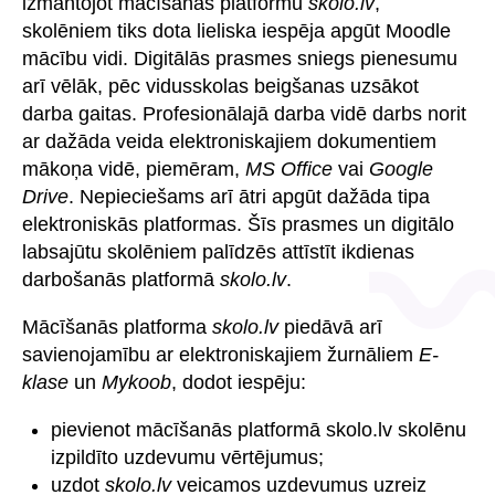
izmantojot mācīšanās platformu
skolo.lv
,
skolēniem tiks dota lieliska iespēja apgūt Moodle
mācību vidi. Digitālās prasmes sniegs pienesumu
arī vēlāk, pēc vidusskolas beigšanas uzsākot
darba gaitas. Profesionālajā darba vidē darbs norit
ar dažāda veida elektroniskajiem dokumentiem
mākoņa vidē, piemēram,
MS Office
vai
Google
Drive
. Nepieciešams arī ātri apgūt dažāda tipa
elektroniskās platformas. Šīs prasmes un digitālo
labsajūtu skolēniem palīdzēs attīstīt ikdienas
darbošanās platformā
skolo.lv
.
Mācīšanās platforma
skolo.lv
piedāvā arī
savienojamību ar elektroniskajiem žurnāliem
E-
klase
un
Mykoob
, dodot iespēju:
pievienot mācīšanās platformā skolo.lv skolēnu
izpildīto uzdevumu vērtējumus;
uzdot
skolo.lv
veicamos uzdevumus uzreiz