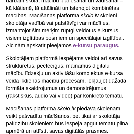
darbam skolā, mācību plānošanai un vadīšanai –
kā klātienē, tā attālināti un īstenojot kombinētas
mācības. Mācīšanās platformā
skolo.lv
skolēni
skolotāja vadībā vai patstāvīgi var mācīties,
izmantojot šim mērķim rūpīgi veidotus e-kursus
visiem izglītības posmiem un speciālajai izglītībai.
Aicinām apskatīt pieejamos
e-kursu paraugus.
Skolotājiem platformā iespējams veidot arī savus
strukturētus, pēctecīgus, maināmus digitālu
mācību līdzekļu un aktivitāšu komplektus e-kursa
veidā ikdienas mācību procesam, iekļaujot dažāda
formāta skaidrojumus un demonstrējumus
(rakstiskus, audio vai video) par konkrēto tematu.
Mācīšanās platforma
skolo.lv
piedāvā skolēnam
veikt pašvadītu mācīšanos, bet tikai ar skolotāja
palīdzību skolēniem būs iespēja apgūt tematu pilnā
apmērā un attīstīt savas digitālās prasmes.