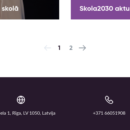
 skolā
Skola2030 aktua
1
2
ela 1, Rīga, LV 1050, Latvija
+371 66051908