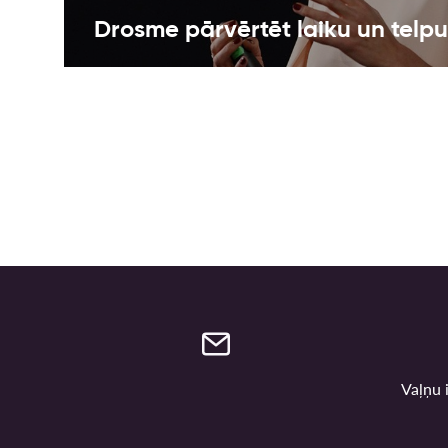
Drosme pārvērtēt laiku un telpu
Vaļņu i