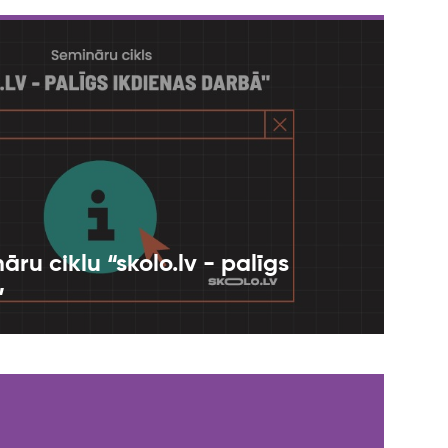
ru ciklu “skolo.lv - palīgs
”