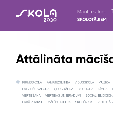
Mācību saturs
SKOLOTĀJIEM
Attālināta mācīš
PIRMSSKOLA
PAMATIZGLĪTĪBA
VIDUSSKOLA
MŪZIKA
LATVIEŠU VALODA
ĢEOGRĀFIJA
BIOLOĢIJA
ĶĪMIJA
VĒRTĒŠANA
VĒRTĪBAS UN IERADUMI
SOCIĀLI EMOCIO
LABĀ PRAKSE
MĀCĪBU PIEEJA
SKOLĒNAM
SKOLOTĀJ