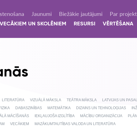
Īstenošana
Jaunumi
Biežākie jautājumi
Par projek
VECĀKIEM UN SKOLĒNIEM
RESURSI
VĒRTĒŠANA
anās
LITERATŪRA
VIZUĀLĀ MĀKSLA
TEĀTRA MĀKSLA
LATVIJAS UN PAS
FIZIKA
DABASZINĪBAS
MATEMĀTIKA
DIZAINS UN TEHNOLOĢIJAS
IN
NĀLĀ MĀCĪŠANĀS
IEKĻAUJOŠA IZGLĪTĪBA
MĀCĪBU ORGANIZĀCIJA
PLĀ
AM
VECĀKIEM
MAZĀKUMTAUTĪBAS VALODA UN LITERATŪRA