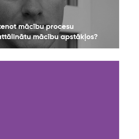
īstenot mācību procesu
attālinātu mācību apstākļos?