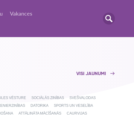
tu
Vakances
VISI JAUNUMI
AULES VĒSTURE
SOCIĀLĀS ZINĪBAS
SVEŠVALODAS
ŽENIERZINĪBAS
DATORIKA
SPORTS UN VESELĪBA
NOŠANA
ATTĀLINĀTA MĀCĪŠANĀS
CAURVIJAS