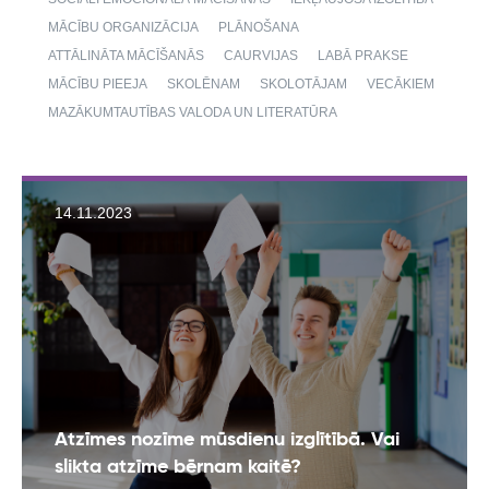
MĀCĪBU ORGANIZĀCIJA
PLĀNOŠANA
ATTĀLINĀTA MĀCĪŠANĀS
CAURVIJAS
LABĀ PRAKSE
MĀCĪBU PIEEJA
SKOLĒNAM
SKOLOTĀJAM
VECĀKIEM
MAZĀKUMTAUTĪBAS VALODA UN LITERATŪRA
14.11.2023
Atzīmes nozīme mūsdienu izglītībā. Vai
slikta atzīme bērnam kaitē?