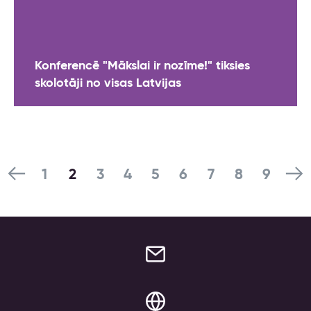
Konferencē "Mākslai ir nozīme!" tiksies
skolotāji no visas Latvijas
1
2
3
4
5
6
7
8
9