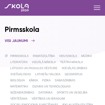
Pirmsskola
VISI JAUNUMI
PIRMSSKOLA
PAMATIZGLĪTĪBA
VIDUSSKOLA
MŪZIKA
LITERATŪRA
VIZUĀLĀ MĀKSLA
TEĀTRA MĀKSLA
LATVIJAS UN PASAULES VĒSTURE
SOCIĀLĀS ZINĪBAS
SVEŠVALODAS
LATVIEŠU VALODA
ĢEOGRĀFIJA
BIOLOĢIJA
ĶĪMIJA
FIZIKA
DABASZINĪBAS
MATEMĀTIKA
DIZAINS UN TEHNOLOĢIJAS
INŽENIERZINĪBAS
DATORIKA
SPORTS UN VESELĪBA
VĒRTĒŠANA
VĒRTĪBAS UN IERADUMI
SOCIĀLI EMOCIONĀLĀ MĀCĪŠANĀS
IEKĻAUJOŠA IZGLĪTĪBA