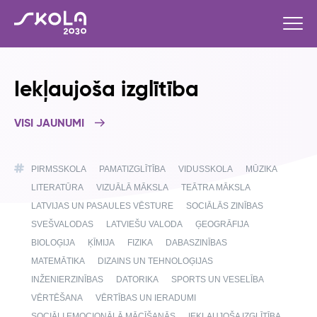
Iekļaujoša izglītība
VISI JAUNUMI
PIRMSSKOLA
PAMATIZGLĪTĪBA
VIDUSSKOLA
MŪZIKA
LITERATŪRA
VIZUĀLĀ MĀKSLA
TEĀTRA MĀKSLA
LATVIJAS UN PASAULES VĒSTURE
SOCIĀLĀS ZINĪBAS
SVEŠVALODAS
LATVIEŠU VALODA
ĢEOGRĀFIJA
BIOLOĢIJA
ĶĪMIJA
FIZIKA
DABASZINĪBAS
MATEMĀTIKA
DIZAINS UN TEHNOLOĢIJAS
INŽENIERZINĪBAS
DATORIKA
SPORTS UN VESELĪBA
VĒRTĒŠANA
VĒRTĪBAS UN IERADUMI
SOCIĀLI EMOCIONĀLĀ MĀCĪŠANĀS
IEKĻAUJOŠA IZGLĪTĪBA