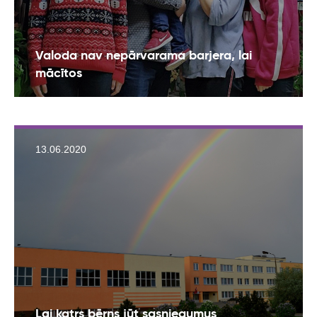
Valoda nav nepārvarama barjera, lai
mācītos
13.06.2020
Lai katrs bērns jūt sasniegumus