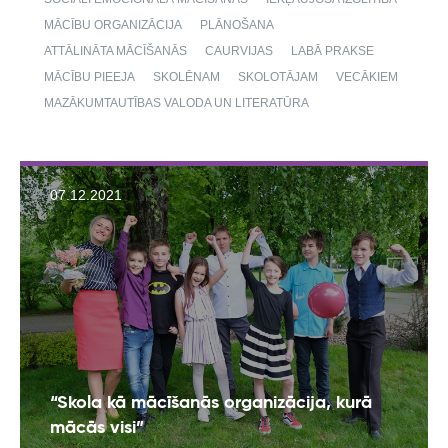
MĀCĪBU ORGANIZĀCIJA
PLĀNOŠANA
ATTĀLINĀTA MĀCĪŠANĀS
CAURVIJAS
LABĀ PRAKSE
MĀCĪBU PIEEJA
SKOLĒNAM
SKOLOTĀJAM
VECĀKIEM
MAZĀKUMTAUTĪBAS VALODA UN LITERATŪRA
07.12.2021
“Skola kā mācīšanās organizācija, kurā
mācās visi”