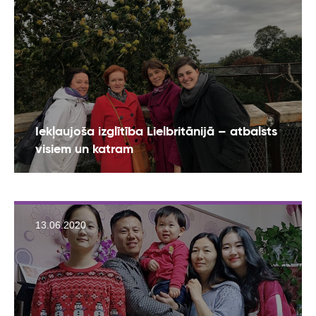
Iekļaujoša izglītība Lielbritānijā – atbalsts
visiem un katram
13.06.2020