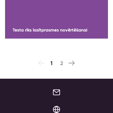
Testa rīks lasītprasmes novērtēšanai
1
2