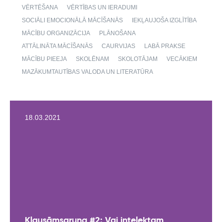
VĒRTĒŠANA
VĒRTĪBAS UN IERADUMI
SOCIĀLI EMOCIONĀLĀ MĀCĪŠANĀS
IEKĻAUJOŠA IZGLĪTĪBA
MĀCĪBU ORGANIZĀCIJA
PLĀNOŠANA
ATTĀLINĀTA MĀCĪŠANĀS
CAURVIJAS
LABĀ PRAKSE
MĀCĪBU PIEEJA
SKOLĒNAM
SKOLOTĀJAM
VECĀKIEM
MAZĀKUMTAUTĪBAS VALODA UN LITERATŪRA
18.03.2021
Klausāmsaruna #2: Vai intelektam