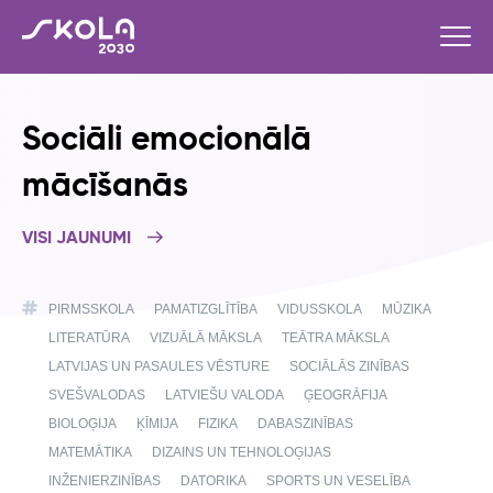
Sociāli emocionālā
mācīšanās
VISI JAUNUMI
PIRMSSKOLA
PAMATIZGLĪTĪBA
VIDUSSKOLA
MŪZIKA
LITERATŪRA
VIZUĀLĀ MĀKSLA
TEĀTRA MĀKSLA
LATVIJAS UN PASAULES VĒSTURE
SOCIĀLĀS ZINĪBAS
SVEŠVALODAS
LATVIEŠU VALODA
ĢEOGRĀFIJA
BIOLOĢIJA
ĶĪMIJA
FIZIKA
DABASZINĪBAS
MATEMĀTIKA
DIZAINS UN TEHNOLOĢIJAS
INŽENIERZINĪBAS
DATORIKA
SPORTS UN VESELĪBA