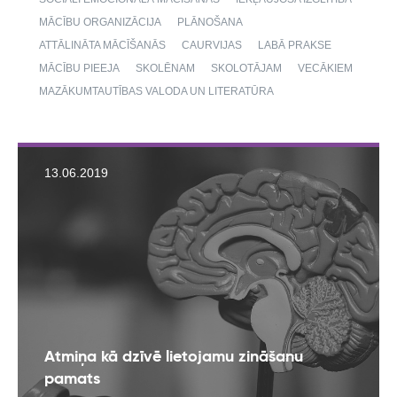
MĀCĪBU ORGANIZĀCIJA
PLĀNOŠANA
ATTĀLINĀTA MĀCĪŠANĀS
CAURVIJAS
LABĀ PRAKSE
MĀCĪBU PIEEJA
SKOLĒNAM
SKOLOTĀJAM
VECĀKIEM
MAZĀKUMTAUTĪBAS VALODA UN LITERATŪRA
13.06.2019
Atmiņa kā dzīvē lietojamu zināšanu
pamats