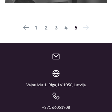
1
2
3
4
5
Vaļņu iela 1, Rīga, LV 1050, Latvija
+371 66051908