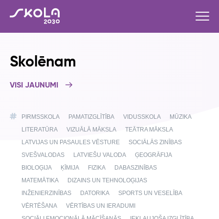
Skolēnam
VISI JAUNUMI
PIRMSSKOLA
PAMATIZGLĪTĪBA
VIDUSSKOLA
MŪZIKA
LITERATŪRA
VIZUĀLĀ MĀKSLA
TEĀTRA MĀKSLA
LATVIJAS UN PASAULES VĒSTURE
SOCIĀLĀS ZINĪBAS
SVEŠVALODAS
LATVIEŠU VALODA
ĢEOGRĀFIJA
BIOLOĢIJA
ĶĪMIJA
FIZIKA
DABASZINĪBAS
MATEMĀTIKA
DIZAINS UN TEHNOLOĢIJAS
INŽENIERZINĪBAS
DATORIKA
SPORTS UN VESELĪBA
VĒRTĒŠANA
VĒRTĪBAS UN IERADUMI
SOCIĀLI EMOCIONĀLĀ MĀCĪŠANĀS
IEKĻAUJOŠA IZGLĪTĪBA