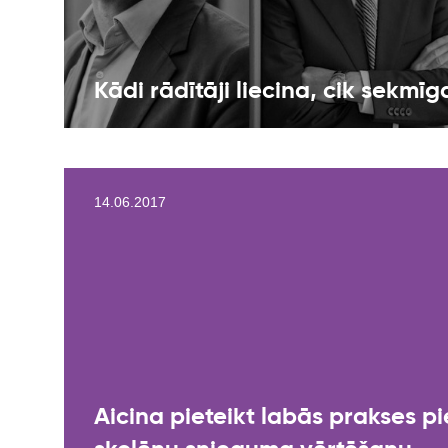
Kādi rādītāji liecina, cik sekmīg
14.06.2017
Aicina pieteikt labās prakses p