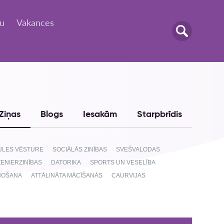
tu
Vakances
Ziņas
Blogs
Iesakām
Starpbrīdis
AULES VĒSTURE
SOCIĀLĀS ZINĪBAS
SVEŠVALODAS
ŽENIERZINĪBAS
DATORIKA
SPORTS UN VESELĪBA
NOŠANA
ATTĀLINĀTA MĀCĪŠANĀS
CAURVIJAS