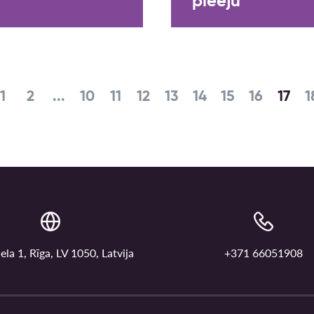
pieeju
1
2
...
10
11
12
13
14
15
16
17
1
ela 1, Rīga, LV 1050, Latvija
+371 66051908