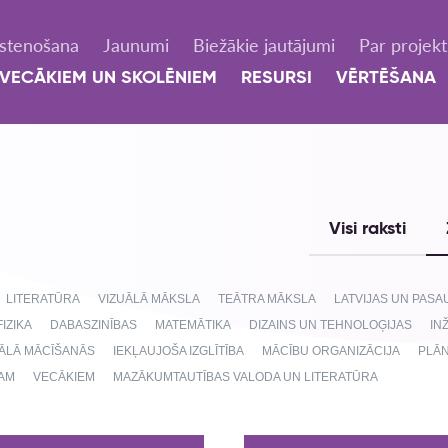
Īstenošana
Jaunumi
Biežākie jautājumi
Par projek
VECĀKIEM UN SKOLĒNIEM
RESURSI
VĒRTĒŠANA
Visi raksti
LITERATŪRA
VIZUĀLĀ MĀKSLA
TEĀTRA MĀKSLA
LATVIJAS UN PAS
FIZIKA
DABASZINĪBAS
MATEMĀTIKA
DIZAINS UN TEHNOLOĢIJAS
IN
NĀLĀ MĀCĪŠANĀS
IEKĻAUJOŠA IZGLĪTĪBA
MĀCĪBU ORGANIZĀCIJA
PLĀ
AM
VECĀKIEM
MAZĀKUMTAUTĪBAS VALODA UN LITERATŪRA