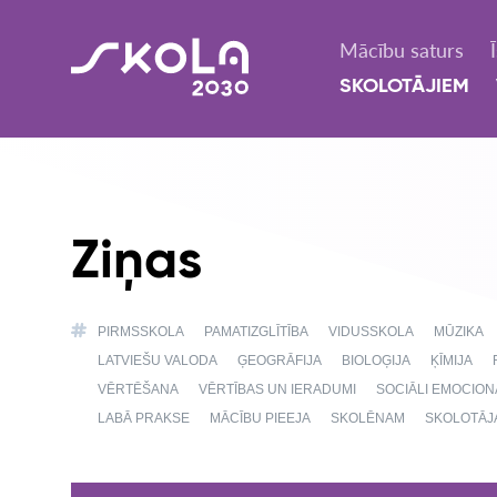
Mācību saturs
SKOLOTĀJIEM
Ziņas
PIRMSSKOLA
PAMATIZGLĪTĪBA
VIDUSSKOLA
MŪZIKA
LATVIEŠU VALODA
ĢEOGRĀFIJA
BIOLOĢIJA
ĶĪMIJA
VĒRTĒŠANA
VĒRTĪBAS UN IERADUMI
SOCIĀLI EMOCIO
LABĀ PRAKSE
MĀCĪBU PIEEJA
SKOLĒNAM
SKOLOTĀJ