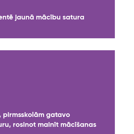
zentē jaunā mācību satura
m, pirmsskolām gatavo
uru, rosinot mainīt mācīšanas