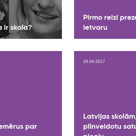
Pirmo reizi pre
a ir skola?
ietvaru
28.04.2017
Latvijas skolā
iemērus par
pilnveidotu sat