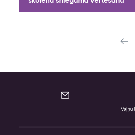
skolēnu snieguma vērtēšanu
Vaļņu i