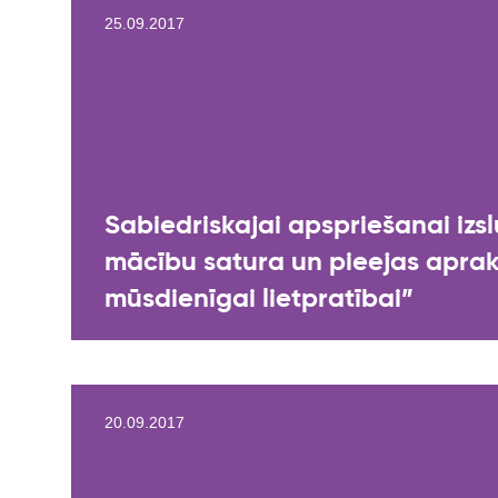
25.09.2017
Sabiedriskajai apspriešanai izs
mācību satura un pieejas apraks
mūsdienīgai lietpratībai”
20.09.2017