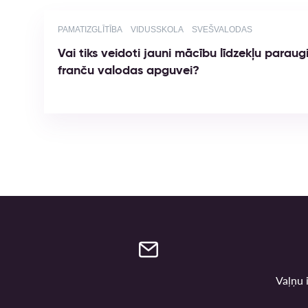
PAMATIZGLĪTĪBA
VIDUSSKOLA
SVEŠVALODAS
Vai tiks veidoti jauni mācību līdzekļu paraug
franču valodas apguvei?
Vaļņu i