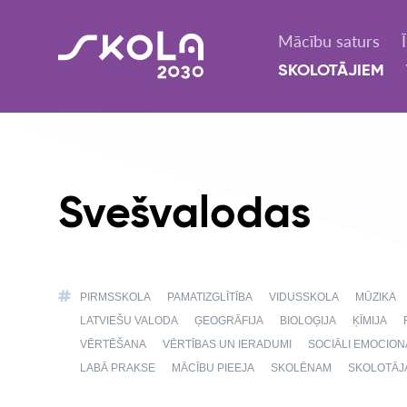
Mācību saturs
SKOLOTĀJIEM
Svešvalodas
PIRMSSKOLA
PAMATIZGLĪTĪBA
VIDUSSKOLA
MŪZIKA
LATVIEŠU VALODA
ĢEOGRĀFIJA
BIOLOĢIJA
ĶĪMIJA
VĒRTĒŠANA
VĒRTĪBAS UN IERADUMI
SOCIĀLI EMOCIO
LABĀ PRAKSE
MĀCĪBU PIEEJA
SKOLĒNAM
SKOLOTĀJ