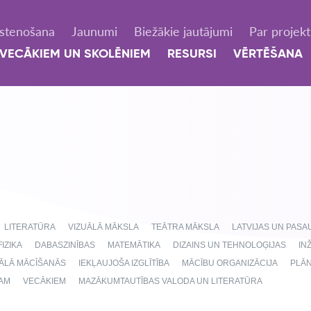
Īstenošana
Jaunumi
Biežākie jautājumi
Par projek
VECĀKIEM UN SKOLĒNIEM
RESURSI
VĒRTĒŠANA
LITERATŪRA
VIZUĀLĀ MĀKSLA
TEĀTRA MĀKSLA
LATVIJAS UN PAS
FIZIKA
DABASZINĪBAS
MATEMĀTIKA
DIZAINS UN TEHNOLOĢIJAS
IN
NĀLĀ MĀCĪŠANĀS
IEKĻAUJOŠA IZGLĪTĪBA
MĀCĪBU ORGANIZĀCIJA
PLĀ
AM
VECĀKIEM
MAZĀKUMTAUTĪBAS VALODA UN LITERATŪRA