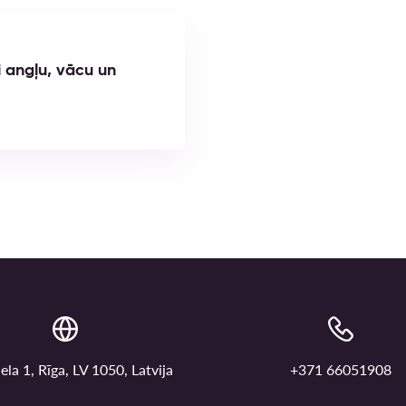
i angļu, vācu un
ela 1, Rīga, LV 1050, Latvija
+371 66051908