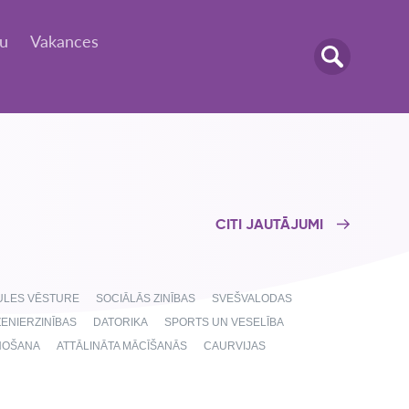
tu
Vakances
CITI JAUTĀJUMI
AULES VĒSTURE
SOCIĀLĀS ZINĪBAS
SVEŠVALODAS
ŽENIERZINĪBAS
DATORIKA
SPORTS UN VESELĪBA
NOŠANA
ATTĀLINĀTA MĀCĪŠANĀS
CAURVIJAS