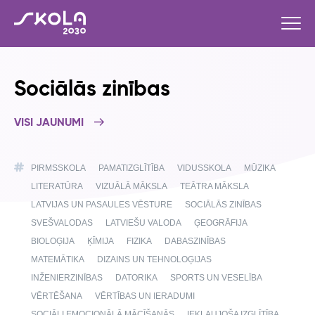
Sociālās zinības
VISI JAUNUMI
PIRMSSKOLA
PAMATIZGLĪTĪBA
VIDUSSKOLA
MŪZIKA
LITERATŪRA
VIZUĀLĀ MĀKSLA
TEĀTRA MĀKSLA
LATVIJAS UN PASAULES VĒSTURE
SOCIĀLĀS ZINĪBAS
SVEŠVALODAS
LATVIEŠU VALODA
ĢEOGRĀFIJA
BIOLOĢIJA
ĶĪMIJA
FIZIKA
DABASZINĪBAS
MATEMĀTIKA
DIZAINS UN TEHNOLOĢIJAS
INŽENIERZINĪBAS
DATORIKA
SPORTS UN VESELĪBA
VĒRTĒŠANA
VĒRTĪBAS UN IERADUMI
SOCIĀLI EMOCIONĀLĀ MĀCĪŠANĀS
IEKĻAUJOŠA IZGLĪTĪBA