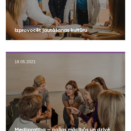
Izprovocēt jautāšanas kultūru
18.05.2021
Medijpratība – palīgs mācībās un dzīvē