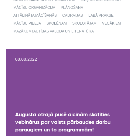
MĀCĪBU ORGANIZĀCIJA
PLĀNOŠANA
ATTĀLINĀTA MĀCĪŠANĀS
CAURVIJAS
LABĀ PRAKSE
MĀCĪBU PIEEJA
SKOLĒNAM
SKOLOTĀJAM
VECĀKIEM
MAZĀKUMTAUTĪBAS VALODA UN LITERATŪRA
08.08.2022
Augusta otrajā pusē aicinām skatīties
vebinārus par valsts pārbaudes darbu
paraugiem un to programmām!