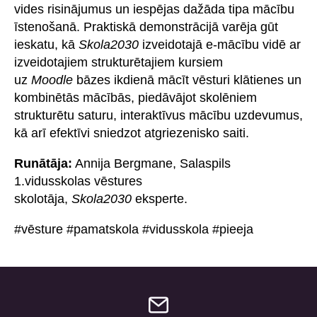
vides risinājumus un iespējas dažāda tipa mācību
īstenošanā. Praktiskā demonstrācijā varēja gūt
ieskatu, kā
Skola2030
izveidotajā e-mācību vidē ar
izveidotajiem strukturētajiem kursiem
uz
Moodle
bāzes ikdienā mācīt vēsturi klātienes un
kombinētās mācībās, piedāvājot skolēniem
strukturētu saturu, interaktīvus mācību uzdevumus,
kā arī efektīvi sniedzot atgriezenisko saiti.
Runātāja:
Annija Bergmane, Salaspils
1.vidusskolas vēstures
skolotāja,
Skola2030
eksperte.
#vēsture #pamatskola #vidusskola #pieeja