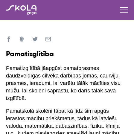
Pamatizglītība
Pamatizglītībā jāapgūst pamatprasmes
daudzveidīgās cilvēka darbības jomās, caurviju
prasmes, ieradumi, lai varētu tālāk mācīties visu
mūžu, lai skolēni saprastu, ko darīs tālāk savā
izglītībā.
Pamatskolā skolēni tāpat kā līdz šim apgūs
ierastos mācību priekšmetus, tādus kā latviešu
valoda, matemātika, dabaszinības, fizika, ķīmija
u.c., kuriem pievienosies atsevišķi jauni mācību