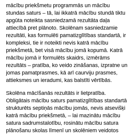
mācību priekšmetu programmās un mācību
stundas saturs – tā, lai ikkatrā mācību stundā tiktu
apgūta noteikta sasniedzamā rezultāta daļa
attiecībā pret plānoto. Skolēnam sasniedzamie
rezultāti, kas formulēti pamatizglītības standartā, ir
kompleksi, tie ir noteikti nevis katrā mācību
priekšmetā, bet visā mācību jomā kopumā. Katrā
mācību jomā ir formulēts skaidrs, izmērāms
rezultāts – pratība, ko veido zināšanas, izpratne un
jomas pamatprasmes, kā arī caurviju prasmes,
attieksmes un ieradumi, kas balstīti vērtībās.
Skolēna mācīšanās rezultāts ir lietpratība.
Obligātais mācību saturs pamatizglītības standartā
strukturēts septiņās mācību jomās, nevis atsevišķi
katrā mācību priekšmetā, – lai mazinātu mācību
satura sadrumstalotību, rosinātu mācību satura
plānošanu skolas līmenī un skolēniem veidotos