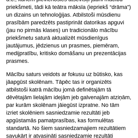
priekšmeti, tādi kā teātra māksla (iepriekš “drāma”)
un dizains un tehnoloģijas. Atbilstoši mūsdienu
prasībām paredzēts pastiprināt datorikas apguvi
(jau no pirmās klases) un tradicionālo mācību
priekšmetu saturā aktualizēt mūsdienīgus
jautājumus, jēdzienus un prasmes, piemēram,
medijpratību, kritisko domāšanu un prezentācijas
prasmes.
Mācību saturs veidots ar fokusu uz būtisko, kas
jāapgūst skolēnam. Tāpēc tas ir organizēts
atbilstoši katrā mācību jomā definētajām tā
dēvētajām lielajām idejām jeb galvenajām atziņām,
par kurām skolēnam jāiegūst izpratne. No tām
izriet skolēniem sasniedzamie rezultāti jeb
apgūstamās pamatprasības, kas formulētas
standartā. No šiem sasniedzamajiem rezultātiem
savukārt ir atvasināti sasniedzamie rezultāti