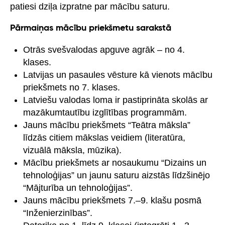
patiesi dziļa izpratne par mācību saturu.
Pārmaiņas mācību priekšmetu sarakstā
Otrās svešvalodas apguve agrāk – no 4.
klases.
Latvijas un pasaules vēsture kā vienots mācību
priekšmets no 7. klases.
Latviešu valodas loma ir pastiprināta skolās ar
mazākumtautību izglītības programmām.
Jauns mācību priekšmets “Teātra māksla”
līdzās citiem mākslas veidiem (literatūra,
vizuālā māksla, mūzika).
Mācību priekšmets ar nosaukumu “Dizains un
tehnoloģijas” un jaunu saturu aizstās līdzšinējo
“Mājturība un tehnoloģijas”.
Jauns mācību priekšmets 7.–9. klašu posmā
“Inženierzinības”.