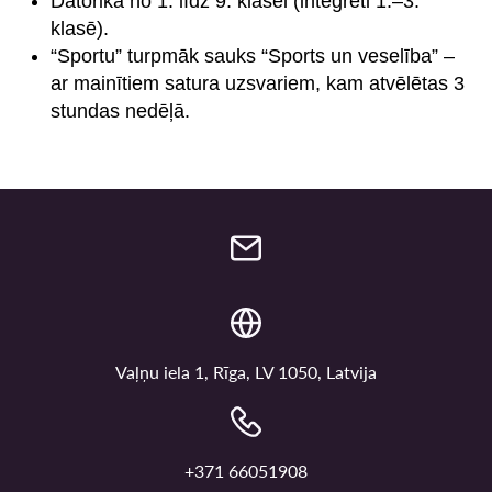
Datorika no 1. līdz 9. klasei (integrēti 1.–3.
klasē).
“Sportu” turpmāk sauks “Sports un veselība” –
ar mainītiem satura uzsvariem, kam atvēlētas 3
stundas nedēļā.
Vaļņu iela 1, Rīga, LV 1050, Latvija
+371 66051908