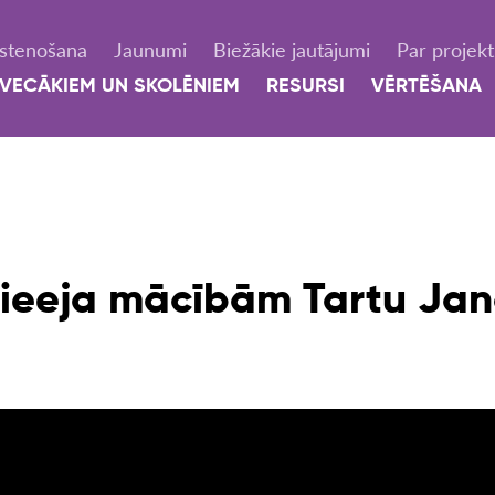
Īstenošana
Jaunumi
Biežākie jautājumi
Par projek
VECĀKIEM UN SKOLĒNIEM
RESURSI
VĒRTĒŠANA
 pieeja mācībām Tartu Ja