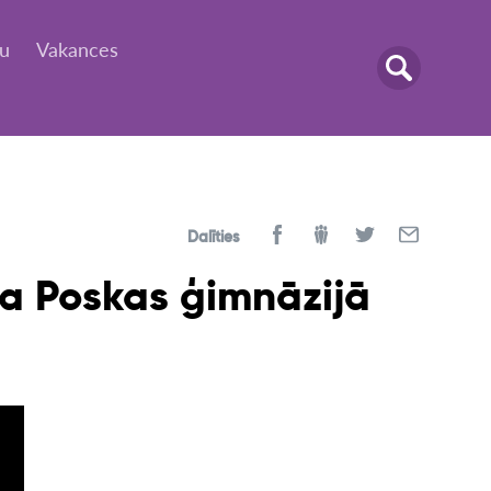
tu
Vakances
Dalīties
na Poskas ģimnāzijā