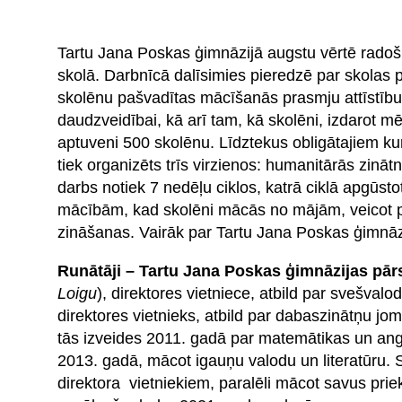
Tartu Jana Poskas ģimnāzijā augstu vērtē radoš
skolā. Darbnīcā dalīsimies pieredzē par skolas p
skolēnu pašvadītas mācīšanās prasmju attīstību.
daudzveidībai, kā arī tam, kā skolēni, izdarot 
aptuveni 500 skolēnu. Līdztekus obligātajiem ku
tiek organizēts trīs virzienos: humanitārās zinā
darbs notiek 7 nedēļu ciklos, katrā ciklā apgūsto
mācībām, kad skolēni mācās no mājām, veicot 
zināšanas. Vairāk par Tartu Jana Poskas ģimnāz
Runātāji – Tartu Jana Poskas ģimnāzijas pārs
Loigu
), direktores vietniece, atbild par svešva
direktores vietnieks, atbild par dabaszinātņu 
tās izveides 2011. gadā par matemātikas un angļ
2013. gadā, mācot igauņu valodu un literatūru. Sk
direktora vietniekiem, paralēli mācot savus prie