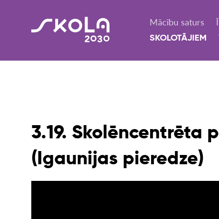
Mācību saturs
SKOLOTĀJIEM
3.19. Skolēncentrēta
(Igaunijas pieredze)