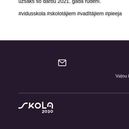
uzsāks šo darbu 2021. gada rudenī.
#vidusskola #skolotājiem #vadītājiem #pieeja
Vaļņu i