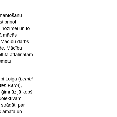
izmantošanu
tiprinot
u nozīmei un to
jā mācās
. Mācību darbs
ide. Mācību
ltīta attālinātām
kšmetu
bi Loiga (
Lembi
ten Karm
),
ā ģimnāzijā kopš
 kolektīvam
a strādāt par
es amatā un