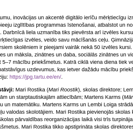
umu, inovācijas un akcentē digitālo ierīču mērķtiecīgu 
ieeju izglītības programmas īstenošanai, atbalstot un nos
 Darbnīcā liela uzmanība tiks pievērsta arī izvēles kurs
mērķtiecīgas izvēles, veido savu mācīšanās ceļu. Ģimnāzi
rsiem skolēniem ir pieejami vairāk nekā 50 izvēles kursi
tnes un māksla, zinātnes un daba, sociālās zinātnes un v
t 5–7 mācību priekšmetus. Katrā ciklā viena diena tiek ve
patstāvīgus uzdevumus, kas ietver dažādu mācību prie
iju:
https://jpg.tartu.ee/en/
.
tāvji:
Mari Rostika (
Mari Roostik
), skolas direktore; Lem
lodām un starptautiskajām attiecībām; Martens Karms (
Mär
jomu un matemātiku. Martens Karms un Lembi Loiga strād
u valodas skolotājiem. Mari Rostika pievienojās skolas
olas pārvaldības reorganizācijas laikā visi trīs turpināj
kšmetus. Mari Rostika tikko apstiprināta skolas direktor