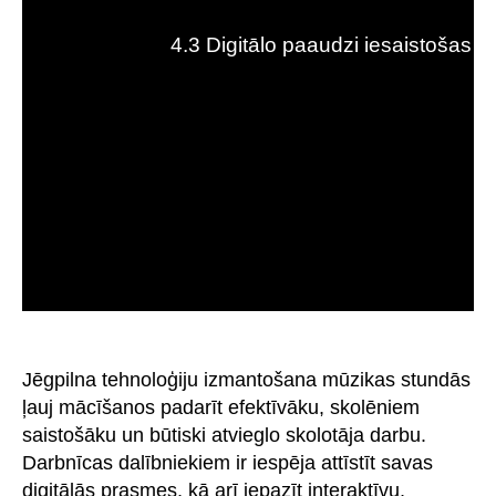
Jēgpilna tehnoloģiju izmantošana mūzikas stundās
ļauj mācīšanos padarīt efektīvāku, skolēniem
saistošāku un būtiski atvieglo skolotāja darbu.
Darbnīcas dalībniekiem ir iespēja attīstīt savas
digitālās prasmes, kā arī iepazīt interaktīvu,