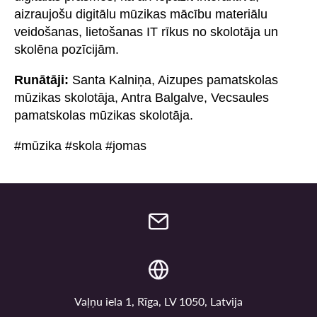
aizraujošu digitālu mūzikas mācību materiālu
veidošanas, lietošanas IT rīkus no skolotāja un
skolēna pozīcijām.
Runātāji:
Santa Kalniņa, Aizupes pamatskolas
mūzikas skolotāja, Antra Balgalve, Vecsaules
pamatskolas mūzikas skolotāja.
#mūzika #skola #jomas
Vaļņu iela 1, Rīga, LV 1050, Latvija