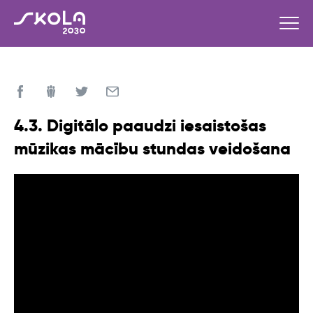
4.3. Digitālo paaudzi iesaistošas
mūzikas mācību stundas veidošana