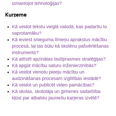
izmantojot tehnoloģijas?
Kurzeme
Kā veidot tekstu vieglā valodā, kas padarītu to
saprotamāku?
Kā ieviest snieguma līmeņu aprakstus mācību
procesā, lai tas būtu kā skolēnu pašvērtēšanas
instruments?
Kā attīstīt apzinātas lasītprasmes stratēģijas?
Kā apgūt mācību saturu inženierzinībās?
Kā veidot vienotu pieeju mācību un
audzināšanas procesam izglītības iestādē?
Kā veidot un publicēt video pamācības?
Kā skolas, skolotāja un ģimenes sadarbība
kļūst par atbalstu jauniešu karjeras izvēlē?