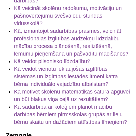
darbībās?
Kā veicināt skolēnu radošumu, motivāciju un
pašnovērtējumu svešvalodu stundās
vidusskolā?
Kā, izmantojot sadarbības prasmes, veicināt
profesionālās izglītības audzēkņu līdzdalību
mācību procesa plānošanā, realizēšanā,
lēmumu pieņemšanā un pašvadītu mācīšanos?
Kā veidot pilsonisko līdzdalību?
Kā veidot vienotu iekļaujošas izglītības
sistēmas un izglītības iestādes līmeni katra
bērna individuālo vajadzību atbalstam?
Kā motivēt skolēnu matemātikas satura apguvei
un būt blakus viņa ceļā uz rezultātiem?
Kā sadarbībā ar kolēģiem plānot mācību
darbības bērniem pirmsskolas grupās ar lielu
bērnu skaitu un dažādiem attīstības līmeņiem?
Zemgale