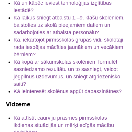
Kā un kāpēc ieviest tehnoloģijas izglītības
iestādē?
Kā laikus sniegt atbalstu 1.–9. klašu skolēniem,
balstoties uz skolā pieejamiem datiem un
sadarbojoties ar atbalsta personālu?
Kā, iekārtojot pirmsskolas grupas vidi, skolotāji
rada iespējas mācīties jaunākiem un vecākiem
bērniem?
Kā kopā ar sākumskolas skolēniem formulēt
sasniedzamo rezultātu un to sasniegt, veicot
jēgpilnus uzdevumus, un sniegt atgriezenisko
saiti?
Kā ieinteresēt skolēnus apgūt dabaszinātnes?
Vidzeme
Kā attīstīt caurviju prasmes pirmsskolas
ikdienas situācijās un mērķtiecīgās mācību