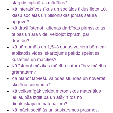
starpdisciplināras mācības?
Kā interaktīvos rīkus un sociālos tīklus lietot 10.
klašu sociālās un pilsoniskās jomas satura
apguvē?
Kā droši īstenot ikdienas darbības pirmsskolas
telpās un āra vidē, veidojot izpratni par
drošību?
Kā pārdomāts un 1,5–3 gadus veciem bērniem
atbilstošs vides iekārtojums palīdz spēlēties,
kustēties un mācīties?
Kā īstenot mūzikas mācību saturu “bez mācību
grāmatām”?
Kā plānot latviešu valodas stundas un novērtēt
skolēnu sniegumu?
Kā veiksmīgāk veidot metodiskos materiālus
iekļaujošā izglītībā un atšķirt tos no
didaktiskajiem materiāliem?
Kā mācīt sociālās un saskarsmes prasmes,