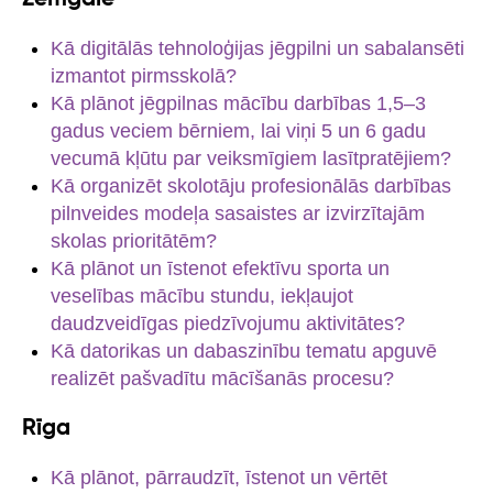
Kā digitālās tehnoloģijas jēgpilni un sabalansēti
izmantot pirmsskolā?
Kā plānot jēgpilnas mācību darbības 1,5–3
gadus veciem bērniem, lai viņi 5 un 6 gadu
vecumā kļūtu par veiksmīgiem lasītpratējiem?
Kā organizēt skolotāju profesionālās darbības
pilnveides modeļa sasaistes ar izvirzītajām
skolas prioritātēm?
Kā plānot un īstenot efektīvu sporta un
veselības mācību stundu, iekļaujot
daudzveidīgas piedzīvojumu aktivitātes?
Kā datorikas un dabaszinību tematu apguvē
realizēt pašvadītu mācīšanās procesu?
Rīga
Kā plānot, pārraudzīt, īstenot un vērtēt