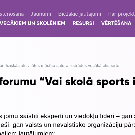
Īstenošana
Jaunumi
Biežākie jautājumi
Par projek
VECĀKIEM UN SKOLĒNIEM
RESURSI
VĒRTĒŠANA
n fiziskās aktivitātes mācību satura izstrādes vecākā eksperte
forumu “Vai skolā sports 
 jomu saistīti eksperti un viedokļu līderi – gan
ieši, gan valsts un nevalstisko organizāciju pārs
najiem jautājumiem: