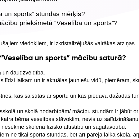
a un sports” stundas mērķis?
ācību priekšmetā “Veselība un sports”?
šajiem viedokļiem, ir izkristalizējušās vairākas atziņas.
“Veselība un sports” mācību saturā?
a un daudzveidība.
ās līdzi laikam un ir aktuālas jauniešu vidū, piemēram, skr
otnes, kas saistītas ar sportu un kas piedāvā dažādas fun
sskolā un skolā nodarbībām/ mācību stundām ir jābūt or
 katra bērna veselības stāvoklim, nevis uz salīdzināšanu
 nesekmē skolēna fizisko attīstību un sagatavotību.
iem ne tikai sporta stundās, bet arī pārējā laikā skolā, ā