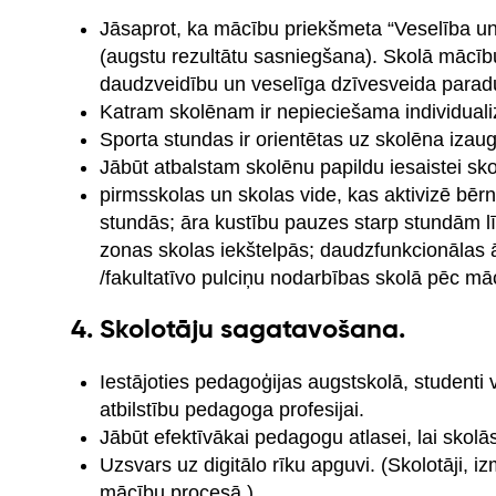
Jāsaprot, ka mācību priekšmeta “Veselība un 
(augstu rezultātu sasniegšana). Skolā mācību 
daudzveidību un veselīga dzīvesveida parad
Katram skolēnam ir nepieciešama individualizē
Sporta stundas ir orientētas uz skolēna izau
Jābūt atbalstam skolēnu papildu iesaistei skol
pirmsskolas un skolas vide, kas aktivizē bē
stundās; āra kustību pauzes starp stundām līd
zonas skolas iekštelpās; daudzfunkcionālas āra
/fakultatīvo pulciņu nodarbības skolā pēc m
4. Skolotāju sagatavošana.
Iestājoties pedagoģijas augstskolā, studenti va
atbilstību pedagoga profesijai.
Jābūt efektīvākai pedagogu atlasei, lai skolās
Uzsvars uz digitālo rīku apguvi. (Skolotāji, iz
mācību procesā.)