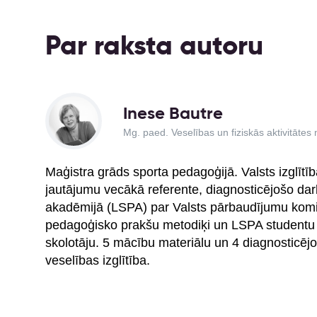
Par raksta autoru
Inese Bautre
Mg. paed. Veselības un fiziskās aktivitāte
Maģistra grāds sporta pedagoģijā. Valsts izglītīb
jautājumu vecākā referente, diagnosticējošo darb
akadēmijā (LSPA) par Valsts pārbaudījumu komisi
pedagoģisko prakšu metodiķi un LSPA studentu 
skolotāju. 5 mācību materiālu un 4 diagnosticēj
veselības izglītība.