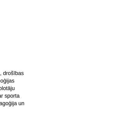
s, drošības
oģijas
olotāju
r sporta
dagoģija un