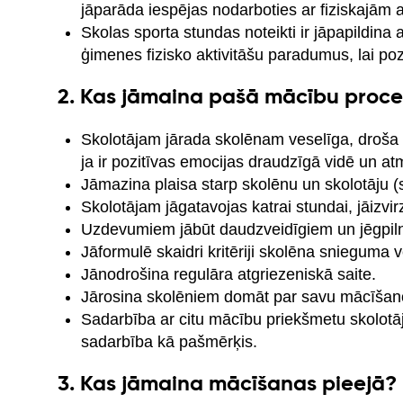
jāparāda iespējas nodarboties ar fiziskajām a
Skolas sporta stundas noteikti ir jāpapildina a
ģimenes fizisko aktivitāšu paradumus, lai pozi
2. Kas jāmaina pašā mācību proc
Skolotājam jārada skolēnam veselīga, droša u
ja ir pozitīvas emocijas draudzīgā vidē un at
Jāmazina plaisa starp skolēnu un skolotāju (s
Skolotājam jāgatavojas katrai stundai, jāizvi
Uzdevumiem jābūt daudzveidīgiem un jēgpil
Jāformulē skaidri kritēriji skolēna snieguma v
Jānodrošina regulāra atgriezeniskā saite.
Jārosina skolēniem domāt par savu mācīša
Sadarbība ar citu mācību priekšmetu skolotājie
sadarbība kā pašmērķis.
3. Kas jāmaina mācīšanas pieejā?