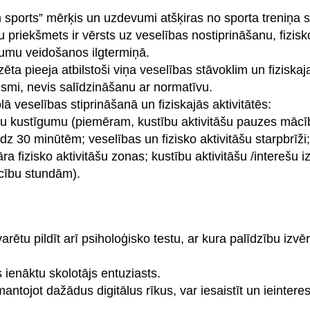
sports” mērķis un uzdevumi atšķiras no sporta treniņa s
priekšmets ir vērsts uz veselības nostiprināšanu, fizisko
umu veidošanos ilgtermiņā.
ta pieeja atbilstoši viņa veselības stāvoklim un fiziskaja
gsmi, nevis salīdzināšanu ar normatīvu.
ā veselības stiprināšanā un fiziskajās aktivitātēs:
rnu kustīgumu (piemēram, kustību aktivitāšu pauzes māc
z 30 minūtēm; veselības un fizisko aktivitāšu starpbrīži;
 fizisko aktivitāšu zonas; kustību aktivitāšu /interešu iz
ācību stundām).
rētu pildīt arī psiholoģisko testu, ar kura palīdzību izvēr
 ienāktu skolotājs entuziasts.
mantojot dažādus digitālus rīkus, var iesaistīt un ieinter