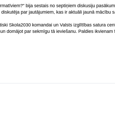
ormatīviem?” bija sestais no septiņiem diskusiju pasāku
diskutēja par jautājumiem, kas ir aktuāli jaunā mācību s
tiski Skola2030 komandai un Valsts izglītības satura cen
 un domājot par sekmīgu tā ieviešanu. Paldies ikvienam