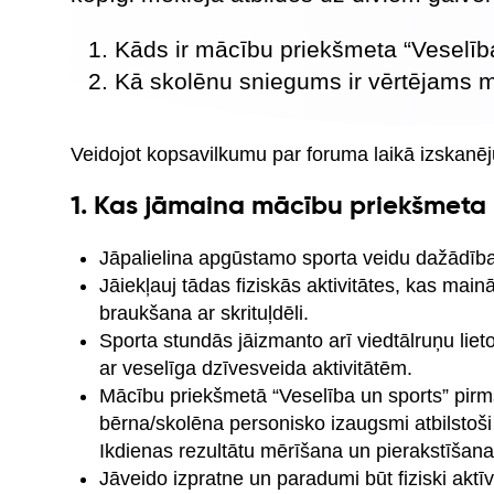
Kāds ir mācību priekšmeta “Veselīb
Kā skolēnu sniegums ir vērtējams m
Veidojot kopsavilkumu par foruma laikā izskanēju
1. Kas jāmaina mācību priekšmeta 
Jāpalielina apgūstamo sporta veidu dažādīb
Jāiekļauj tādas fiziskās aktivitātes, kas main
braukšana ar skrituļdēli.
Sporta stundās jāizmanto arī viedtālruņu liet
ar veselīga dzīvesveida aktivitātēm.
Mācību priekšmetā “Veselība un sports” pirm
bērna/skolēna personisko izaugsmi atbilstoši
Ikdienas rezultātu mērīšana un pierakstīšana
Jāveido izpratne un paradumi būt fiziski aktīv