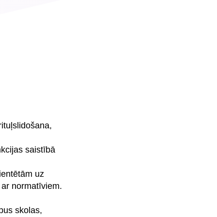
ituļslidošana,
kcijas saistībā
ientētām uz
 ar normatīviem.
rpus skolas,