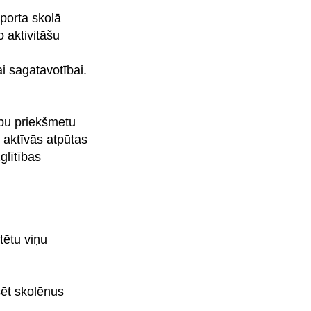
porta skolā
 aktivitāšu
i sagatavotībai.
ību priekšmetu
 aktīvās atpūtas
glītības
tētu viņu
esēt skolēnus