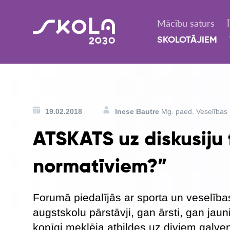
Mācību saturs
SKOLOTĀJIEM
19.02.2018
Inese Bautre
Mg. paed. Veselības u
ATSKATS uz diskusiju 
normatīviem?”
Forumā piedalījās ar sporta un veselības
augstskolu pārstāvji, gan ārsti, gan jaun
kopīgi meklēja atbildes uz diviem galve