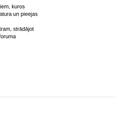
miem, kuros
atura un pieejas
tram, strādājot
 foruma