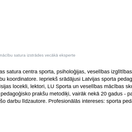
s mācību satura izstrādes vecākā eksperte
as satura centra sporta, psiholoģijas, veselības izglītība
u koordinatore. Iepriekš srādājusi Latvijas sporta pedag
jas locekli, lektori, LU Sporta un veselības mācības sk
pedagoģisko prakšu metodiķi, vairāk nekā 20 gadus - pa
ošo darbu līdzautore. Profesionālās intereses: sporta pe