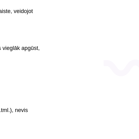
iste, veidojot
 vieglāk apgūst,
tml.), nevis