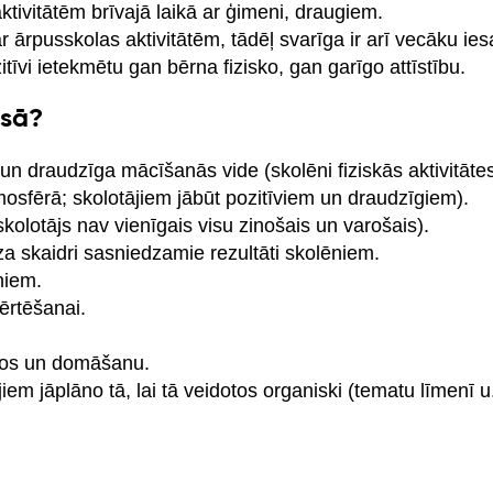
ktivitātēm brīvajā laikā ar ģimeni, draugiem.
r ārpusskolas aktivitātēm, tādēļ svarīga ir arī vecāku iesa
tīvi ietekmētu gan bērna fizisko, gan garīgo attīstību.
esā?
n draudzīga mācīšanās vide (skolēni fiziskās aktivitātes
mosfērā; skolotājiem jābūt pozitīviem un draudzīgiem).
kolotājs nav vienīgais visu zinošais un varošais).
rza skaidri sasniedzamie rezultāti skolēniem.
niem.
ērtēšanai.
nos un domāšanu.
m jāplāno tā, lai tā veidotos organiski (tematu līmenī u.