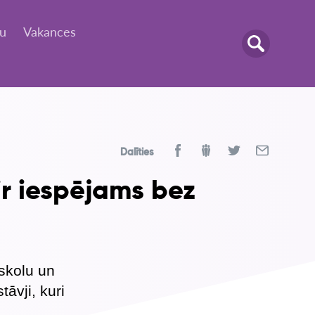
tu
Vakances
Dalīties
ir iespējams bez
 skolu un
tāvji, kuri