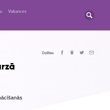
tu
Vakances
Dalīties
ārzā
 mācīšanās