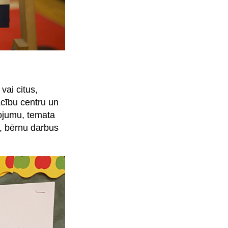
vai citus,
ācību centru un
lojumu, temata
s, bērnu darbus