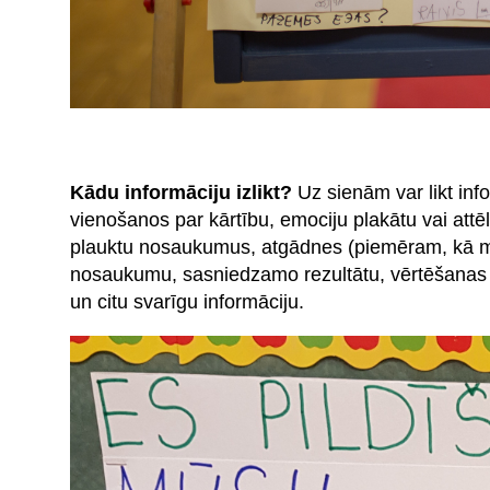
Kādu informāciju izlikt?
Uz sienām var likt inf
vienošanos par kārtību, emociju plakātu vai att
plauktu nosaukumus, atgādnes (piemēram, kā maz
nosaukumu, sasniedzamo rezultātu, vērtēšanas kr
un citu svarīgu informāciju.