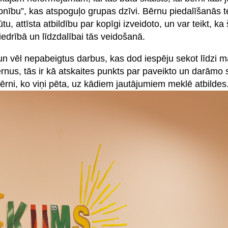
onību”, kas atspoguļo grupas dzīvi. Bērnu piedalīšanās t
attīsta atbildību par kopīgi izveidoto, un var teikt, ka šā
drībā un līdzdalībai tās veidošanā.
 un vēl nepabeigtus darbus, kas dod iespēju sekot līdzi 
us, tās ir kā atskaites punkts par paveikto un darāmo 
bērni, ko viņi pēta, uz kādiem jautājumiem meklē atbildes