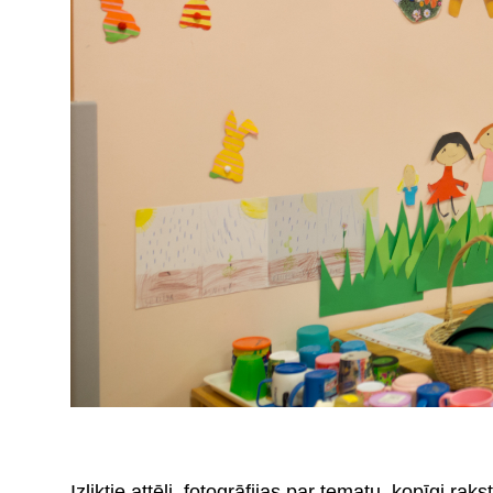
Izliktie attēli, fotogrāfijas par tematu, kopīgi r