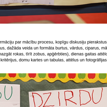
ormāciju par mācību procesu, kopīgu diskusiju pierakstus 
ēlus, dažāda veida un formāta burtus, vārdus, ciparus, m
gāt rokas, tīrīt zobus, apģērbties), dienas gaitas attē
itērijus, domu kartes un tabulas, attēlus un fotogrāfija