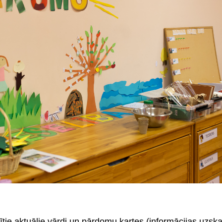
akstītie aktuālie vārdi un pārdomu kartes (informācijas uzs