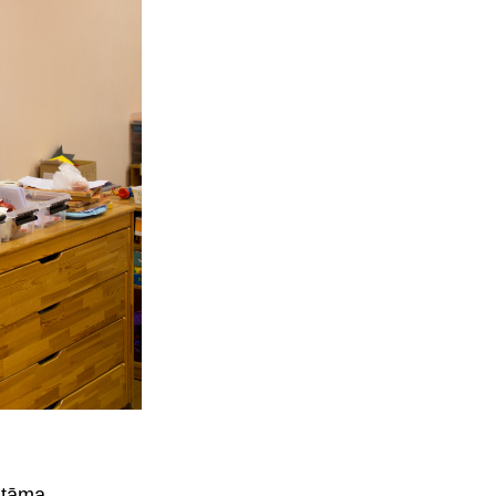
katāma