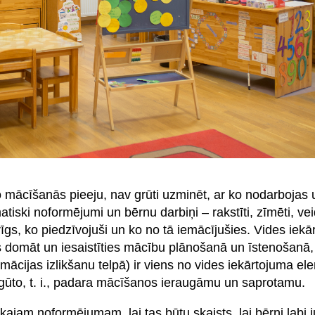
o mācīšanās pieeju, nav grūti uzminēt, ar ko nodarbojas
tiski noformējumi un bērnu darbiņi – rakstīti, zīmēti, vei
rīgs, ko piedzīvojuši un ko no tā iemācījušies. Vides iekā
us domāt un iesaistīties mācību plānošanā un īstenošanā,
rmācijas izlikšanu telpā) ir viens no vides iekārtojuma e
pgūto, t. i., padara mācīšanos ieraugāmu un saprotamu.
kajam noformējumam, lai tas būtu skaists, lai bērni labi j