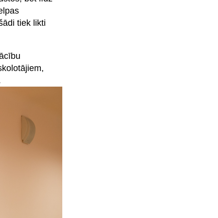
elpas
di tiek likti
mācību
skolotājiem,
.