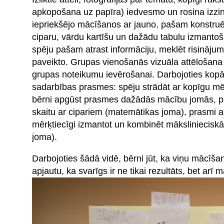
apkopošana uz papīra) iedvesmo un rosina izzinā
iepriekšējo mācīšanos ar jauno, pašam konstruēt 
ciparu, vārdu kartīšu un dažādu tabulu izmantoš
spēju pašam atrast informāciju, meklēt risinājum
paveikto. Grupas vienošanās vizuāla attēlošana 
grupas noteikumu ievērošanai. Darbojoties kopā 
sadarbības prasmes: spēju strādāt ar kopīgu mēr
bērni apgūst prasmes dažādās mācību jomās, piem
skaitu ar cipariem (matemātikas joma), prasmi 
mērķtiecīgi izmantot un kombinēt māksliniecisk
joma).
Darbojoties šādā vidē, bērni jūt, ka viņu mācīšanā
apjautu, ka svarīgs ir ne tikai rezultāts, bet arī