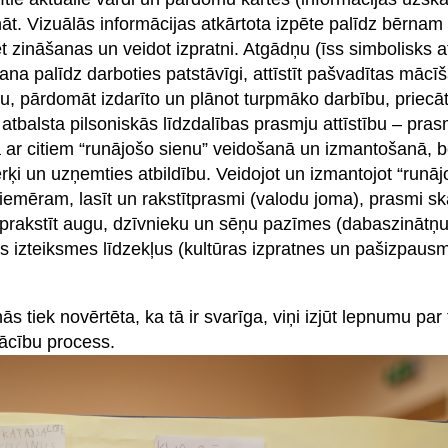
t. Vizuālās informācijas atkārtota izpēte palīdz bērnam 
zināšanas un veidot izpratni. Atgādņu (īss simbolisks at
ana palīdz darboties patstāvīgi, attīstīt pašvadītas māc
u, pārdomāt izdarīto un plānot turpmāko darbību, priecāt
atbalsta pilsoniskās līdzdalības prasmju attīstību – pra
ar citiem “runājošo sienu” veidošanā un izmantošanā, bē
ķi un uzņemties atbildību. Veidojot un izmantojot “runāj
ēram, lasīt un rakstītprasmi (valodu joma), prasmi skai
aprakstīt augu, dzīvnieku un sēņu pazīmes (dabaszinātņu
ās izteiksmes līdzekļus (kultūras izpratnes un pašizpau
s tiek novērtēta, ka tā ir svarīga, viņi izjūt lepnumu par
 mācību process.