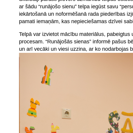
ar šādu “runājošo sienu” telpa iegūst savu “pers
iekārtošanā un noformēšanā rada piederības izjūtu, 
pamati iemaņām, kas nepieciešamas dzīvei sabie
Telpā var izvietot mācību materiālus, pabeigtus
procesam. “Runājošās sienas” informē pašus bērn
un arī vecāki un viesi uzzina, ar ko nodarbojas 