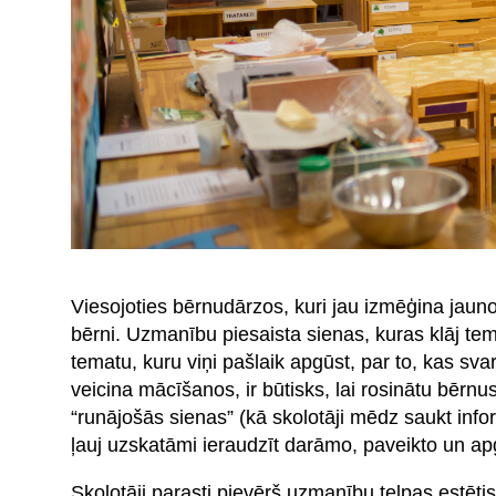
Viesojoties bērnudārzos, kuri jau izmēģina jaun
bērni. Uzmanību piesaista sienas, kuras klāj tema
tematu, kuru viņi pašlaik apgūst, par to, kas sva
veicina mācīšanos, ir būtisks, lai rosinātu bērn
“runājošās sienas” (kā skolotāji mēdz saukt info
ļauj uzskatāmi ieraudzīt darāmo, paveikto un a
Skolotāji parasti pievērš uzmanību telpas estētis