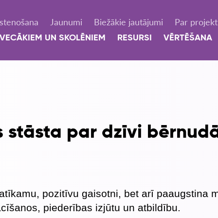
Īstenošana
Jaunumi
Biežākie jautājumi
Par projek
VECĀKIEM UN SKOLĒNIEM
RESURSI
VĒRTĒŠANA
 stāsta par dzīvi bērnud
 patīkamu, pozitīvu gaisotni, bet arī paaugstina
cīšanos, piederības izjūtu un atbildību.