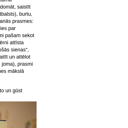
domāt, saistīt
balsts), burtu,
īšanās prasmes:
ies par
smi pašam sekot
rni attīsta
ošās sienas”,
tīt un attēlot
 joma), prasmi
smes mākslā
 to un gūst