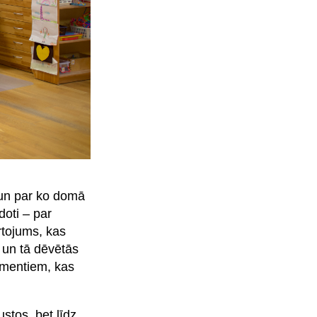
 un par ko domā
doti – par
rtojums, kas
 un tā dēvētās
lementiem, kas
ustos, bet līdz