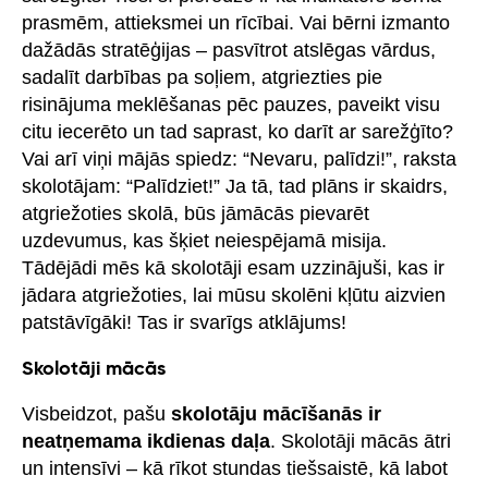
prasmēm, attieksmei un rīcībai. Vai bērni izmanto
dažādās stratēģijas – pasvītrot atslēgas vārdus,
sadalīt darbības pa soļiem, atgriezties pie
risinājuma meklēšanas pēc pauzes, paveikt visu
citu iecerēto un tad saprast, ko darīt ar sarežģīto?
Vai arī viņi mājās spiedz: “Nevaru, palīdzi!”, raksta
skolotājam: “Palīdziet!” Ja tā, tad plāns ir skaidrs,
atgriežoties skolā, būs jāmācās pievarēt
uzdevumus, kas šķiet neiespējamā misija.
Tādējādi mēs kā skolotāji esam uzzinājuši, kas ir
jādara atgriežoties, lai mūsu skolēni kļūtu aizvien
patstāvīgāki! Tas ir svarīgs atklājums!
Skolotāji mācās
Visbeidzot, pašu
skolotāju mācīšanās ir
neatņemama ikdienas daļa
. Skolotāji mācās ātri
un intensīvi – kā rīkot stundas tiešsaistē, kā labot