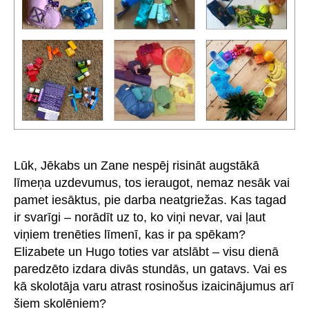
Lūk, Jēkabs un Zane nespēj risināt augstākā
līmeņa uzdevumus, tos ieraugot, nemaz nesāk vai
pamet iesāktus, pie darba neatgriežas. Kas tagad
ir svarīgi – norādīt uz to, ko viņi nevar, vai ļaut
viņiem trenēties līmenī, kas ir pa spēkam?
Elizabete un Hugo toties var atslābt – visu dienā
paredzēto izdara divās stundās, un gatavs. Vai es
kā skolotāja varu atrast rosinošus izaicinājumus arī
šiem skolēniem?