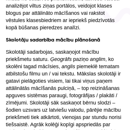
analizējot viltus ziņas portālos, veidojot klases
blogus par attālināto mācīšanos vai rakstot
vēstules klasesbiedriem ar iepriekš piedzīvotās
kopā būšanas pieredzes analīzi.
Skolotāju sadarbība mācību plānošanā
Skolotāji sadarbojas, saskaņojot mācību
priekšmetu saturu.
Ģeogrāfs
paziņo
anglim
, ko
skolēni tagad mācīsies,
anglis
piemeklē tematam
atbilstošu filmu un / vai tekstu. Mākslas skolotāji ir
gatavi pielāgoties visiem, lai tikai viņus paņem
attālinātās mācīšanās pulciņā, – top reizināšanas
apguves sistēmas paraugi, fotogrāfijas / plakāti /
zīmējumi. Skolotāji sāk saskaņot bērnu slodzi –
šodien uzsvars uz latviešu valodu, pārējie mācību
priekšmeti tiek atkārtoti, vienojas par stundu norisi
tiešsaistē. Agrāk kolēģi kopīgi apspriedās par