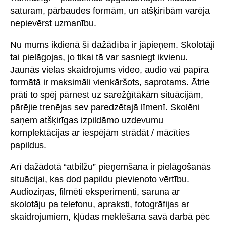
saturam, pārbaudes formām, un atšķirībām varēja
nepievērst uzmanību.
Nu mums ikdienā šī dažādība ir jāpieņem. Skolotāji
tai pielāgojas, jo tikai tā var sasniegt ikvienu.
Jaunās vielas skaidrojums video, audio vai papīra
formātā ir maksimāli vienkāršots, saprotams. Ātrie
prāti to spēj pārnest uz sarežģītākām situācijām,
pārējie trenējas sev paredzētajā līmenī. Skolēni
saņem atšķirīgas izpildāmo uzdevumu
komplektācijas ar iespējām strādāt / mācīties
papildus.
Arī dažādotā “atbilžu” pieņemšana ir pielāgošanās
situācijai, kas dod papildu pievienoto vērtību.
Audioziņas, filmēti eksperimenti, saruna ar
skolotāju pa telefonu, apraksti, fotogrāfijas ar
skaidrojumiem, kļūdas meklēšana savā darbā pēc