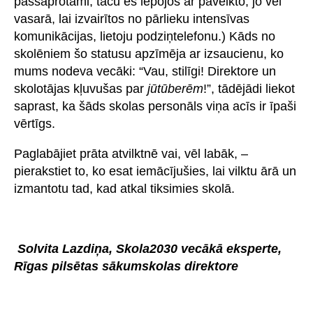
pašsaprotami, taču es lepojos ar paveikto, jo vēl
vasarā, lai izvairītos no pārlieku intensīvas
komunikācijas, lietoju podziņtelefonu.) Kāds no
skolēniem šo statusu apzīmēja ar izsaucienu, ko
mums nodeva vecāki: “Vau, stilīgi! Direktore un
skolotājas kļuvušas par
jūtūberēm
!”, tādējādi liekot
saprast, ka šāds skolas personāls viņa acīs ir īpaši
vērtīgs.
Paglabājiet prāta atvilktnē vai, vēl labāk, –
pierakstiet to, ko esat iemācījušies, lai vilktu ārā un
izmantotu tad, kad atkal tiksimies skolā.
Solvita Lazdiņa, Skola2030 vecākā eksperte,
Rīgas pilsētas sākumskolas direktore