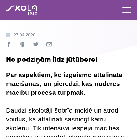
27.04.2020
No podziņām līdz jūtūberei
Par aspektiem, ko izgaismo attālinātā
mācīšanās, un pieredzi, kas noderēs
mācību procesā turpmāk.
Daudzi skolotāji šobrīd meklē un atrod
veidus, kā attālināti sasniegt katru
skolēnu. Tik intensīva iespēja mācīties,
mainīties un izvērtēt īstenoto mācīšanās