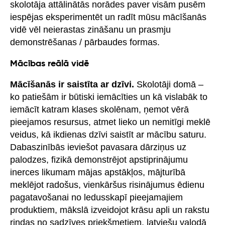
skolotāja attālinātās norādes paver visām pusēm
iespējas eksperimentēt un radīt mūsu mācīšanās
vidē vēl neierastas zināšanu un prasmju
demonstrēšanas / pārbaudes formas.
Mācības reālā vidē
Mācīšanās ir saistīta ar dzīvi.
Skolotāji domā –
ko patiešām ir būtiski iemācīties un kā vislabāk to
iemācīt katram klases skolēnam, ņemot vērā
pieejamos resursus, atmet lieko un nemitīgi meklē
veidus, kā ikdienas dzīvi saistīt ar mācību saturu.
Dabaszinībās ieviešot pavasara dārziņus uz
palodzes, fizikā demonstrējot apstiprinājumu
inerces likumam mājas apstākļos, mājturībā
meklējot radošus, vienkāršus risinājumus ēdienu
pagatavošanai no ledusskapī pieejamajiem
produktiem, mākslā izveidojot krāsu apli un rakstu
rindas no sadzīves priekšmetiem, latviešu valodā