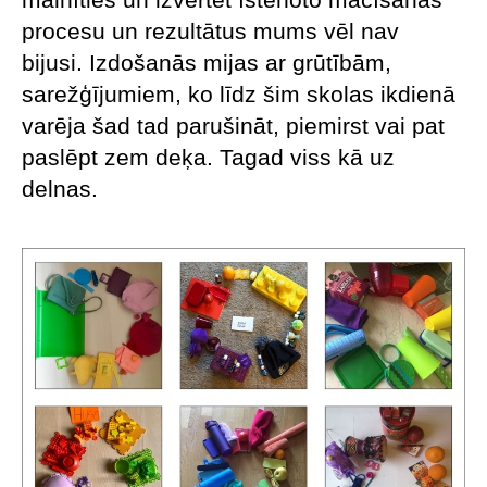
procesu un rezultātus mums vēl nav
bijusi. Izdošanās mijas ar grūtībām,
sarežģījumiem, ko līdz šim skolas ikdienā
varēja šad tad parušināt, piemirst vai pat
paslēpt zem deķa. Tagad viss kā uz
delnas.