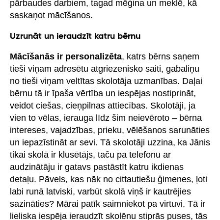
pārbaudes darbiem, tagad mēģina un meklē, kā
saskaņot mācīšanos.
Uzrunāt un ieraudzīt katru bērnu
Mācīšanās ir personalizēta
, katrs bērns saņem
tieši viņam adresētu atgriezenisko saiti, gabaliņu
no tieši viņam veltītas skolotāja uzmanības. Daļai
bērnu tā ir īpaša vērtība un iespējas nostiprināt,
veidot ciešas, cieņpilnas attiecības. Skolotāji, ja
vien to vēlas, ierauga līdz šim neievēroto – bērna
intereses, vajadzības, prieku, vēlēšanos sarunāties
un iepazīstināt ar sevi. Tā skolotāji uzzina, ka Jānis
tikai skolā ir klusētājs, taču pa telefonu ar
audzinātāju ir gatavs pastāstīt katru ikdienas
detaļu. Pāvels, kas nāk no cittautiešu ģimenes, ļoti
labi runā latviski, varbūt skolā viņš ir kautrējies
sazināties? Mārai patīk saimniekot pa virtuvi. Tā ir
lieliska iespēja ieraudzīt skolēnu stiprās puses, tās