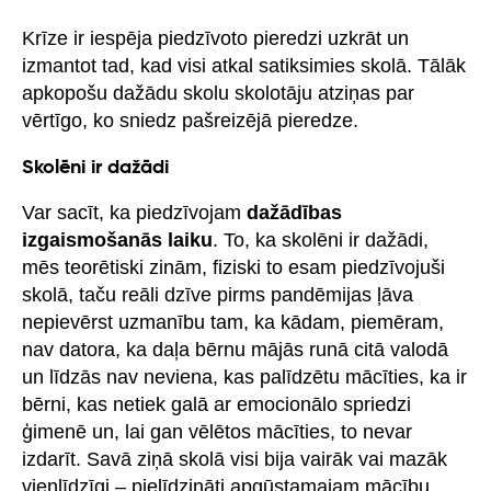
Krīze ir iespēja piedzīvoto pieredzi uzkrāt un
izmantot tad, kad visi atkal satiksimies skolā. Tālāk
apkopošu dažādu skolu skolotāju atziņas par
vērtīgo, ko sniedz pašreizējā pieredze.
Skolēni ir dažādi
Var sacīt, ka piedzīvojam
dažādības
izgaismošanās laiku
. To, ka skolēni ir dažādi,
mēs teorētiski zinām, fiziski to esam piedzīvojuši
skolā, taču reāli dzīve pirms pandēmijas ļāva
nepievērst uzmanību tam, ka kādam, piemēram,
nav datora, ka daļa bērnu mājās runā citā valodā
un līdzās nav neviena, kas palīdzētu mācīties, ka ir
bērni, kas netiek galā ar emocionālo spriedzi
ģimenē un, lai gan vēlētos mācīties, to nevar
izdarīt. Savā ziņā skolā visi bija vairāk vai mazāk
vienlīdzīgi – pielīdzināti apgūstamajam mācību