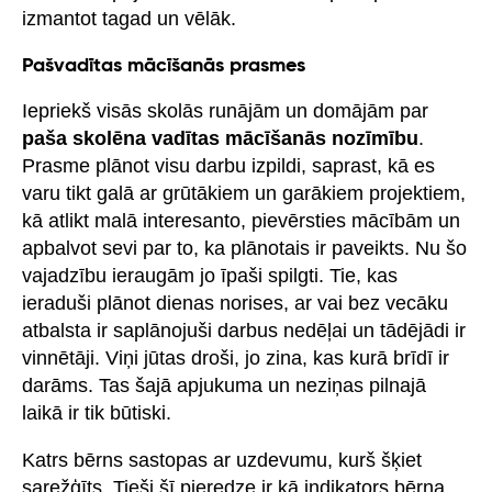
izmantot tagad un vēlāk.
Pašvadītas mācīšanās prasmes
Iepriekš visās skolās runājām un domājām par
paša skolēna vadītas mācīšanās nozīmību
.
Prasme plānot visu darbu izpildi, saprast, kā es
varu tikt galā ar grūtākiem un garākiem projektiem,
kā atlikt malā interesanto, pievērsties mācībām un
apbalvot sevi par to, ka plānotais ir paveikts. Nu šo
vajadzību ieraugām jo īpaši spilgti. Tie, kas
ieraduši plānot dienas norises, ar vai bez vecāku
atbalsta ir saplānojuši darbus nedēļai un tādējādi ir
vinnētāji. Viņi jūtas droši, jo zina, kas kurā brīdī ir
darāms. Tas šajā apjukuma un neziņas pilnajā
laikā ir tik būtiski.
Katrs bērns sastopas ar uzdevumu, kurš šķiet
sarežģīts. Tieši šī pieredze ir kā indikators bērna