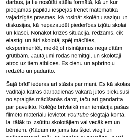
darbus, ja tie nosūtīti attēla formātā, kā un kur
pieejamas papildu iespējas trenēt matemātikā
vajadzīgās prasmes, kā rosināt skolēnu saziņu un
diskusijas, kā nepazaudēt piederības izjūtu skolai
un klasei. Nonākot krīzes situācijā, redzams, cik
elastīgi un ātri skolotāj spēj mācīties,
eksperimentēt, meklējot risinājumus negaidītām
grūtībām. Jautājumi rodas nemitīgi, un skolotāji
atrod uz tiem atbildes. Es cienu un apbrīnoju
redzēto un padarīto.
Šajā brīdī iederas arī stāsts par mani. Es kā skolas
vadītāja katras darbadienas vakarā jūtos piekususi
no spraigās mācīšanās darot, taču arī gandarīta
par paveikto. Kolēģe brīvlaikā man iemācīja pašas
filmēto materiālu ievietot
YouTube
slēgtajā kontā,
lai tālāk to izsūtītu skolotājiem vai vecākiem un
bērniem. (Kādam no jums tas šķiet viegli un