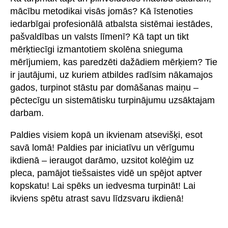
mācību metodikai visās jomās? Kā īstenoties
iedarbīgai profesionālā atbalsta sistēmai iestādes,
pašvaldības un valsts līmenī? Kā tapt un tikt
mērķtiecīgi izmantotiem skolēna snieguma
mērījumiem, kas paredzēti dažādiem mērķiem? Tie
ir jautājumi, uz kuriem atbildes radīsim nākamajos
gados, turpinot stāstu par domāšanas maiņu –
pēctecīgu un sistemātisku turpinājumu uzsāktajam
darbam.
Paldies visiem kopā un ikvienam atsevišķi, esot
savā lomā! Paldies par iniciatīvu un vērīgumu
ikdienā – ieraugot darāmo, uzsitot kolēģim uz
pleca, pamājot tiešsaistes vidē un spējot aptver
kopskatu! Lai spēks un iedvesma turpināt! Lai
ikviens spētu atrast savu līdzsvaru ikdienā!