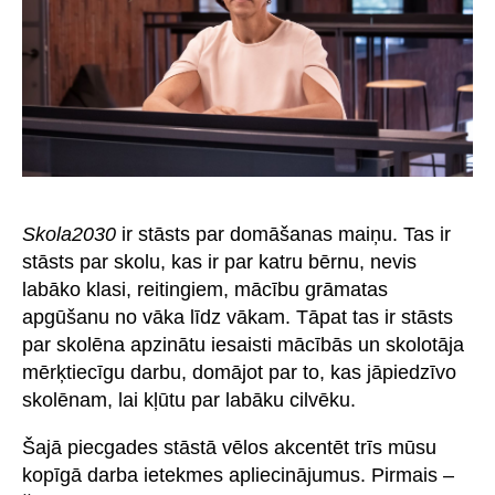
Skola2030
ir stāsts par domāšanas maiņu. Tas ir
stāsts par skolu, kas ir par katru bērnu, nevis
labāko klasi, reitingiem, mācību grāmatas
apgūšanu no vāka līdz vākam. Tāpat tas ir stāsts
par skolēna apzinātu iesaisti mācībās un skolotāja
mērķtiecīgu darbu, domājot par to, kas jāpiedzīvo
skolēnam, lai kļūtu par labāku cilvēku.
Šajā piecgades stāstā vēlos akcentēt trīs mūsu
kopīgā darba ietekmes apliecinājumus. Pirmais –