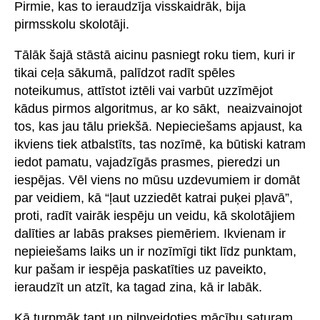
Pirmie, kas to ieraudzīja visskaidrāk, bija
pirmsskolu skolotāji.
Tālāk šajā stāstā aicinu pasniegt roku tiem, kuri ir
tikai ceļa sākumā, palīdzot radīt spēles
noteikumus, attīstot iztēli vai varbūt uzzīmējot
kādus pirmos algoritmus, ar ko sākt, neaizvainojot
tos, kas jau tālu priekšā. Nepieciešams apjaust, ka
ikviens tiek atbalstīts, tas nozīmē, ka būtiski katram
iedot pamatu, vajadzīgās prasmes, pieredzi un
iespējas. Vēl viens no mūsu uzdevumiem ir domāt
par veidiem, kā “ļaut uzziedēt katrai puķei pļavā”,
proti, radīt vairāk iespēju un veidu, kā skolotājiem
dalīties ar labās prakses piemēriem. Ikvienam ir
nepieiešams laiks un ir nozīmīgi tikt līdz punktam,
kur pašam ir iespēja paskatīties uz paveikto,
ieraudzīt un atzīt, ka tagad zina, kā ir labāk.
Kā turpmāk tapt un pilnveidoties mācību saturam,