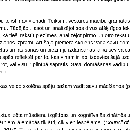
bu teksti nav vienādi. Teiksim, vēstures mācību grāmatas
. Tādējādi, lasot un analizējot šos divus atšķirīgos teks
kā tieši rakstīt piezīmes, analizējot pirmo un otro tekstu.
 uzlabos izpratni. Arī šajā piemērā skolēns vada savu dom
eltīs un lasīšanas un piezīmju izdarīšanas laikā sev vaic
pēs reflektēt par to, kas viņam ir labi izdevies šajā uz
t, vai visu ir pilnībā sapratis. Savu domāšanas vadību 
zību.
kas veido skolēna spēju pašam vadīt savu mācīšanos (
tualizēta mūsdienu izglītības un kognitīvajās zinātnēs u
iem jāiemācās tik ātri, cik vien iespējams” (
Council of
., 2014
). Tādējādi viens no Latvijā īstenotās jaunās izglīt