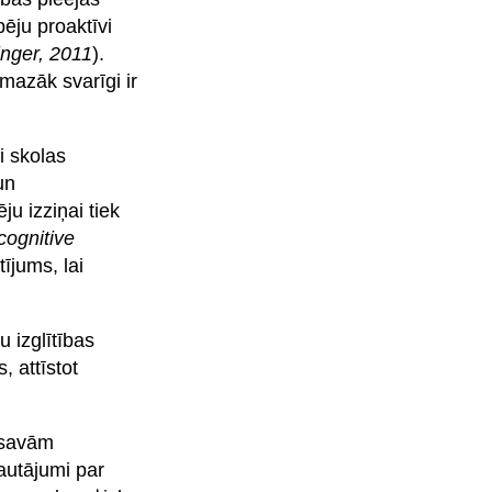
ēju proaktīvi
inger, 2011
).
mazāk svarīgi ir
i skolas
un
ju izziņai tiek
ognitive
tījums, lai
u izglītības
 attīstot
r savām
autājumi par