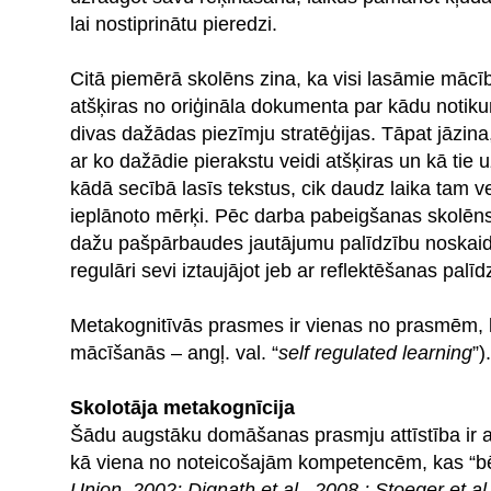
lai nostiprinātu pieredzi.
Citā piemērā skolēns zina, ka visi lasāmie mācī
atšķiras no oriģināla dokumenta par kādu notikumu
divas dažādas piezīmju stratēģijas. Tāpat jāzina, 
ar ko dažādie pierakstu veidi atšķiras un kā tie
kādā secībā lasīs tekstus, cik daudz laika tam v
ieplānoto mērķi. Pēc darba pabeigšanas skolēns s
dažu pašpārbaudes jautājumu palīdzību noskaidro
regulāri sevi iztaujājot jeb ar reflektēšanas palīd
Metakognitīvās prasmes ir vienas no prasmēm, 
mācīšanās – angļ. val. “
self regulated learning
”).
Skolotāja metakognīcija
Šādu augstāku domāšanas prasmju attīstība ir ak
kā viena no noteicošajām kompetencēm, kas “bērn
Union, 2002; Dignath et al., 2008 ; Stoeger et al