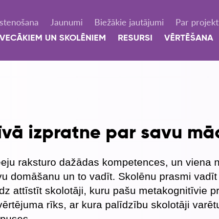
Īstenošana
Jaunumi
Biežākie jautājumi
Par projek
VECĀKIEM UN SKOLĒNIEM
RESURSI
VĒRTĒŠANA
īvā izpratne par savu mā
pieeju raksturo dažādas kompetences, un viena 
avu domāšanu un to vadīt. Skolēnu prasmi vadīt
ttīstīt skolotāji, kuru pašu metakognitīvie pr
vērtējuma rīks, ar kura palīdzību skolotāji varēt
 puses.