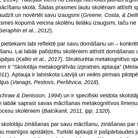
ācīšanu skolā. Šādas prasmes ļautu skolēnam attīstīt sp
udzīt un novērtēt savu izaugsmi (
Greene, Costa, & Dell
rasmes kopumā veicina skolēnu lielāku izaugsmi, taču ne 
Seraphin et al., 2012
).
 pietiekami labi reflektē par savu domāšanu un – konkrēt
šanu. Lai labāk palīdzētu skolēniem attīstīt domāšanas 
spējas (
Kallio et al., 2017
). Strukturētai metakognitīvo spē
em ir “Skolotāja metakognitīvās izpratnes aptauja” (
Metac
011
). Aptauja ir latviskota Latvijā un veikts pirmais pilotpē
jus (
Vanags, Pestovs, Peršēvica, 2018
).
chraw & Denisson, 1994
) un ir specifiski veidota skolotāj
em labāk saprast savas mācīšanas metakognitīvos līmeņus,
rocesu skolēniem (
Balcikanli, 2011, lpp. 1320
).
ta skolotāju zināšanas par savu mācīšanu, zināšanas pa
 mainīgos apstākļos. Turklāt aptaujā ir pašpārbaudes j