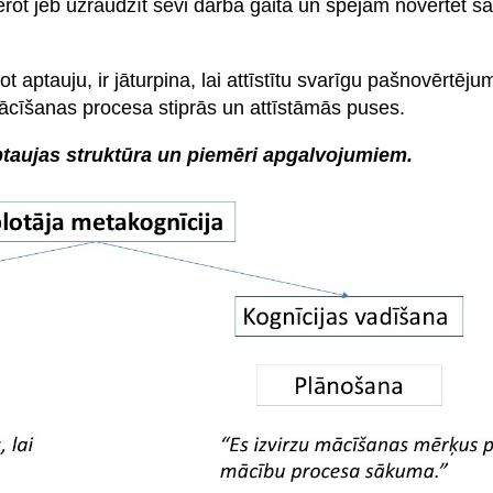
ērot jeb uzraudzīt sevi darba gaitā un spējām novērtēt 
ot aptauju, ir jāturpina, lai attīstītu svarīgu pašnovērtēju
mācīšanas procesa stiprās un attīstāmās puses.
ptaujas struktūra un piemēri apgalvojumiem.