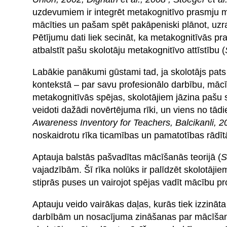
uzdevumiem ir integrēt metakognitīvo prasmju m
mācīties un pašam spēt pakāpeniski plānot, uzra
Pētījumu dati liek secināt, ka metakognitīvās p
atbalstīt pašu skolotāju metakognitīvo attīstību (
Labākie panākumi gūstami tad, ja skolotājs pats
kontekstā – par savu profesionālo darbību, mācī
metakognitīvās spējas, skolotājiem jāzina pašu 
veidoti dažādi novērtējuma rīki, un viens no tādi
Awareness Inventory for Teachers, Balcikanli, 2
noskaidrotu rīka ticamības un pamatotības rādītā
Aptauja balstās pašvadītas mācīšanās teorijā (
S
vajadzībām. Šī rīka nolūks ir palīdzēt skolotāji
stiprās puses un vairojot spējas vadīt mācību p
Aptauju veido vairākas daļas, kurās tiek izzinā
darbībām un nosacījuma zināšanas par mācīšanu