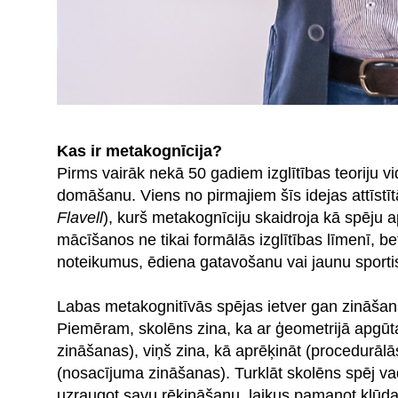
Kas ir metakognīcija?
Pirms vairāk nekā 50 gadiem izglītības teoriju v
domāšanu. Viens no pirmajiem šīs idejas attīstīt
Flavell
), kurš metakognīciju skaidroja kā spēju
mācīšanos ne tikai formālās izglītības līmenī, be
noteikumus, ēdiena gatavošanu vai jaunu sportis
Labas metakognitīvās spējas ietver gan zināša
Piemēram, skolēns zina, ka ar ģeometrijā apgūta
zināšanas), viņš zina, kā aprēķināt (procedurālās
(nosacījuma zināšanas). Turklāt skolēns spēj va
uzraugot savu rēķināšanu, laikus pamanot kļūda