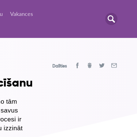
tu
Vakances
Dalīties
cīšanu
no tām
 savus
ocesi ir
u izzināt