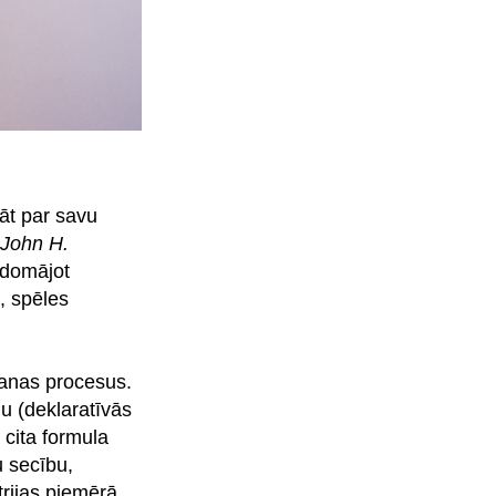
māt par savu
John H.
o domājot
u, spēles
šanas procesus.
u (deklaratīvās
 cita formula
u secību,
rijas piemērā,