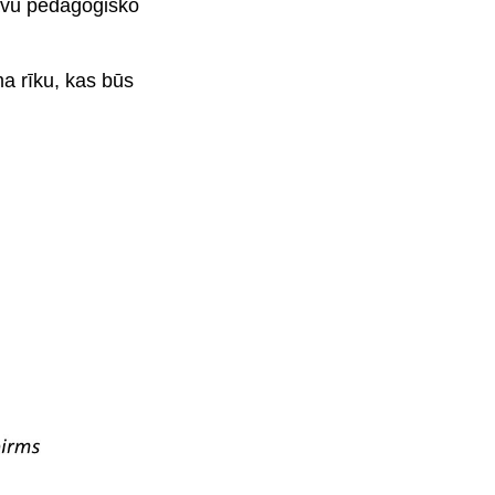
savu pedagoģisko
ma rīku, kas būs