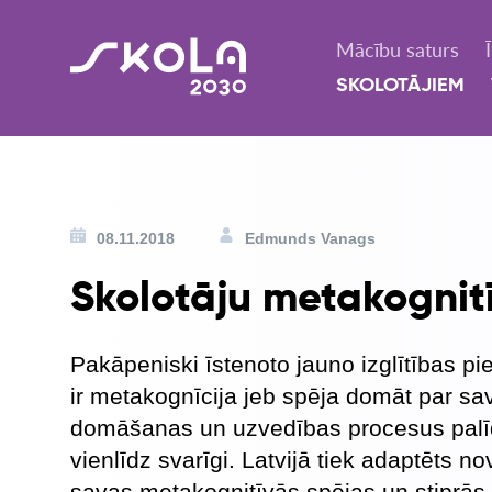
Mācību saturs
SKOLOTĀJIEM
08.11.2018
Edmunds Vanags
Skolotāju metakognit
Pakāpeniski īstenoto jauno izglītības 
ir metakognīcija jeb spēja domāt par s
domāšanas un uzvedības procesus palīdz a
vienlīdz svarīgi. Latvijā tiek adaptēts no
savas metakognitīvās spējas un stiprās