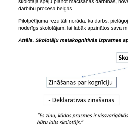
skolotāja spēju plānot mācīšanas darbības, nov
darbību procesa beigās.
Pilotpētījuma rezultāti norāda, ka darbs, pielāgoj
noderīgs skolotājam, lai labāk apzinātos sava 
Attēls. Skolotāju metakognitīvās izpratnes a