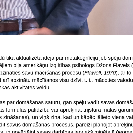
idū tika aktualizēta ideja par metakognīciju jeb spēju do
ājiem bija amerikāņu izglītības psihologs Džons Flavels (
 apzināties savu mācīšanās procesu (
Flawell, 1970
), ar t
t arī apzinātu mācīšanos visu dzīvi, t. i., mācoties valod
kās aktivitātes veidu.
nas par domāšanas saturu, gan spēju vadīt savas domā
s formulas palīdzību var aprēķināt trijstūra malas garum
 zināšanas), un viņš zina, kad un kāpēc jālieto viena vai
dīt savus domāšanas procesus, pareizi plānojot aprēķin
s un novērtējot savas darbības iepriekš minētajā ģeomet