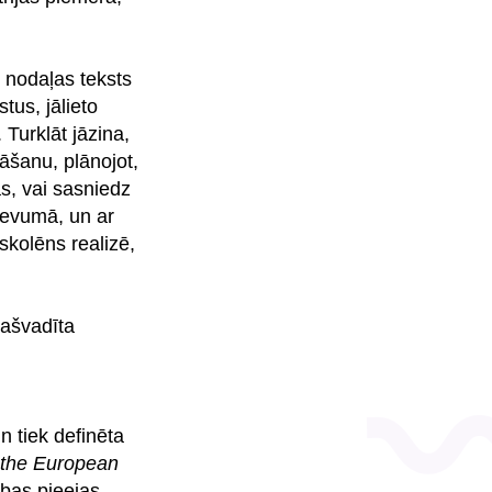
 nodaļas teksts
tus, jālieto
 Turklāt jāzina,
āšanu, plānojot,
ās, vai sasniedz
devumā, un ar
skolēns realizē,
pašvadīta
n tiek definēta
 the European
ības pieejas