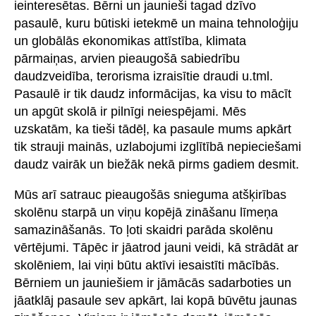
ieinteresētas. Bērni un jaunieši tagad dzīvo
pasaulē, kuru būtiski ietekmē un maina tehnoloģiju
un globālās ekonomikas attīstība, klimata
pārmaiņas, arvien pieaugošā sabiedrību
daudzveidība, terorisma izraisītie draudi u.tml.
Pasaulē ir tik daudz informācijas, ka visu to mācīt
un apgūt skolā ir pilnīgi neiespējami. Mēs
uzskatām, ka tieši tādēļ, ka pasaule mums apkārt
tik strauji mainās, uzlabojumi izglītībā nepieciešami
daudz vairāk un biežāk nekā pirms gadiem desmit.
Mūs arī satrauc pieaugošās snieguma atšķirības
skolēnu starpā un viņu kopējā zināšanu līmeņa
samazināšanās. To ļoti skaidri parāda skolēnu
vērtējumi. Tāpēc ir jāatrod jauni veidi, kā strādāt ar
skolēniem, lai viņi būtu aktīvi iesaistīti mācībās.
Bērniem un jauniešiem ir jāmācās sadarboties un
jāatklāj pasaule sev apkārt, lai kopā būvētu jaunas