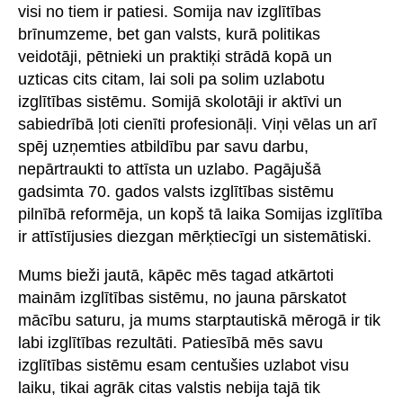
visi no tiem ir patiesi. Somija nav izglītības
brīnumzeme, bet gan valsts, kurā politikas
veidotāji, pētnieki un praktiķi strādā kopā un
uzticas cits citam, lai soli pa solim uzlabotu
izglītības sistēmu. Somijā skolotāji ir aktīvi un
sabiedrībā ļoti cienīti profesionāļi. Viņi vēlas un arī
spēj uzņemties atbildību par savu darbu,
nepārtraukti to attīsta un uzlabo. Pagājušā
gadsimta 70. gados valsts izglītības sistēmu
pilnībā reformēja, un kopš tā laika Somijas izglītība
ir attīstījusies diezgan mērķtiecīgi un sistemātiski.
Mums bieži jautā, kāpēc mēs tagad atkārtoti
mainām izglītības sistēmu, no jauna pārskatot
mācību saturu, ja mums starptautiskā mērogā ir tik
labi izglītības rezultāti. Patiesībā mēs savu
izglītības sistēmu esam centušies uzlabot visu
laiku, tikai agrāk citas valstis nebija tajā tik