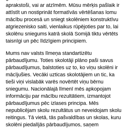
aprakstoši, vai ar atzīmēm. Mūsu mērķis pašlaik ir
attīstīt un nostiprināt formatīvās vērtēšanas lomu
mācību procesā un sniegt skolēniem konstruktīvu
atgriezenisko saiti, vienlaikus rūpējoties par to, lai
skolēnu sniegums katrā skolā Somijā tiktu vērtēts
taisnīgi un pēc līdzīgiem principiem.
Mums nav valsts līmeņa standartizētu
pārbaudījumu. Toties skolotāji plāno paši savus
pārbaudījumus, balstoties uz to, ko viņu skolēni ir
mācījušies. Vecāki uzticas skolotājiem un tic, ka
tieši viņi vislabāk varēs novērtēt viņu bērnu
sniegumu. Nacionālajā līmenī mēs apkopojam
informāciju par mācību rezultātiem, izmantojot
pārbaudījumus pēc izlases principa. Mēs
nepublicējam skolu rezultātus un neveidojam skolu
reitingus. Tā vietā, tās pašvaldības un skolas, kuru
skolēni piedalījās pārbaudījumos, saņem