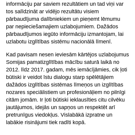
informāciju par saviem rezultātiem un tad viņi var
tos salīdzināt ar vidējo rezultātu visiem
pārbaudījuma dalībniekiem un pieņemt lēmumu
par nepieciešamajiem uzlabojumiem. Dažādos
pārbaudījumos iegūto informāciju izmantojam, lai
uzlabotu izglītības sistēmu nacionālā līmenī.
Kad pavisam nesen ieviesām kārtējos uzlabojumus
Somijas pamatizglītības mācību saturā laikā no
2012. līdz 2017. gadam, mēs iemācījāmies, cik ļoti
būtiski ir veidot īstu dialogu starp spēlētājiem
dažādos izglītības sistēmas līmeņos un izglītības
nozares speciālistiem un profesionāļiem no pilnīgi
citām jomām. Ir ļoti būtiski ieklausīties citu cilvēku
jautājumos, idejās un sapņos un respektēt arī
pretrunīgus viedokļus. Vislabākā izpratne un
labākie risinājumi tiek radīti kopā.