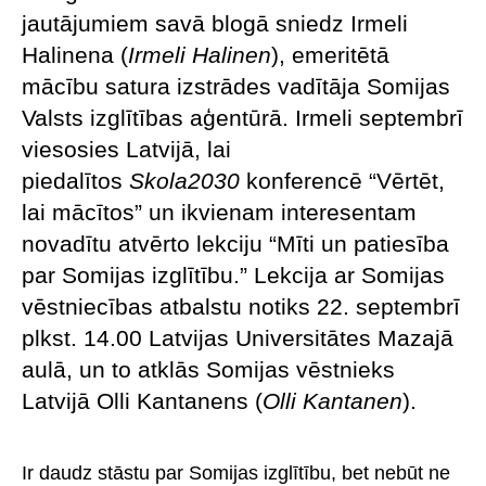
jautājumiem savā blogā sniedz Irmeli
Halinena (
Irmeli Halinen
), emeritētā
mācību satura izstrādes vadītāja Somijas
Valsts izglītības aģentūrā. Irmeli septembrī
viesosies Latvijā, lai
piedalītos
Skola2030
konferencē “Vērtēt,
lai mācītos” un ikvienam interesentam
novadītu atvērto lekciju “Mīti un patiesība
par Somijas izglītību.” Lekcija ar Somijas
vēstniecības atbalstu notiks 22. septembrī
plkst. 14.00 Latvijas Universitātes Mazajā
aulā, un to atklās Somijas vēstnieks
Latvijā Olli Kantanens (
Olli Kantanen
).
Ir daudz stāstu par Somijas izglītību, bet nebūt ne