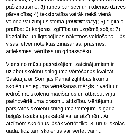
pašizpausme; 3) rūpes par sevi un ikdienas dzīves
pārvaldība; 4) tekstpratība vairāk nekā vienā
valodā vai zīmju sistēmā (
multiliteracy
); 5) digitālā
pratība; 6) karjeras izglītība un uzņēmējspēja; 7)
līdzdalība un ilgtspējīgas nākotnes veidošana. Tās
visas ietver noteiktas zināšanas, prasmes,
attieksmes, vērtības un gribasspēku.
Viens no mūsu pašreizējiem izaicinājumiem ir
uzlabot skolēnu snieguma vērtēšanas kvalitāti.
Saskaņā ar Somijas Pamatizglītības likumu
skolēnu snieguma vērtēšanas mērķis ir vadīt un
iedrošināt skolēnu mācīšanos un atbalstīt viņu
pašnovērtējuma prasmju attīstību. Vērtējumu
pārskatos skolēnu snieguma vērtējumus gada
beigās izsaka aprakstoši vai ar atzīmēm. Ar
atzīmēm skolēnus jāsāk vērtēt tikai 8. un 9. skolas
gadā, līdz tam skolēnus var vērtēt vai nu