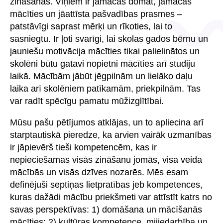
zināšanas. Viņiem ir jāmācās domāt, jāmācās
mācīties un jāattīsta pašvadības prasmes –
patstāvīgi saprast mērķi un rīkoties, lai to
sasniegtu. Ir ļoti svarīgi, lai skolas gados bērnu un
jauniešu motivācija mācīties tikai palielinātos un
skolēni būtu gatavi nopietni mācīties arī studiju
laikā. Mācībām jābūt jēgpilnām un lielāko daļu
laika arī skolēniem patīkamām, priekpilnām. Tas
var radīt spēcīgu pamatu mūžizglītībai.
Mūsu pašu pētījumos atklājas, un to apliecina arī
starptautiskā pieredze, ka arvien vairāk uzmanības
ir jāpievērš tieši kompetencēm, kas ir
nepieciešamas visās zināšanu jomās, visa veida
mācībās un visās dzīves nozarēs. Mēs esam
definējuši septiņas lietpratības jeb kompetences,
kuras dažādi mācību priekšmeti var attīstīt katrs no
savas perspektīvas: 1) domāšana un mācīšanās
mācīties; 2) kultūras kompetence, mijiedarbība un