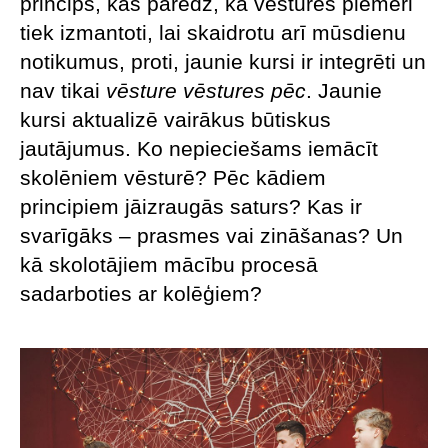
princips, kas paredz, ka vēstures piemēri
tiek izmantoti, lai skaidrotu arī mūsdienu
notikumus, proti, jaunie kursi ir integrēti un
nav tikai
vēsture vēstures pēc
. Jaunie
kursi aktualizē vairākus būtiskus
jautājumus. Ko nepieciešams iemācīt
skolēniem vēsturē? Pēc kādiem
principiem jāizraugās saturs? Kas ir
svarīgāks – prasmes vai zināšanas? Un
kā skolotājiem mācību procesā
sadarboties ar kolēģiem?