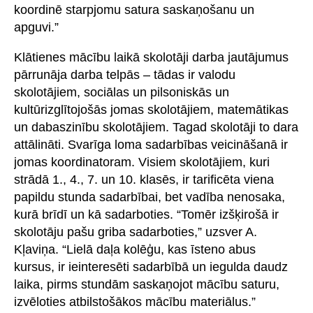
koordinē starpjomu satura saskaņošanu un
apguvi.”
Klātienes mācību laikā skolotāji darba jautājumus
pārrunāja darba telpās – tādas ir valodu
skolotājiem, sociālas un pilsoniskās un
kultūrizglītojošās jomas skolotājiem, matemātikas
un dabaszinību skolotājiem. Tagad skolotāji to dara
attālināti. Svarīga loma sadarbības veicināšanā ir
jomas koordinatoram. Visiem skolotājiem, kuri
strādā 1., 4., 7. un 10. klasēs, ir tarificēta viena
papildu stunda sadarbībai, bet vadība nenosaka,
kurā brīdī un kā sadarboties. “Tomēr izšķirošā ir
skolotāju pašu griba sadarboties,” uzsver A.
Kļaviņa. “Lielā daļa kolēģu, kas īsteno abus
kursus, ir ieinteresēti sadarbībā un iegulda daudz
laika, pirms stundām saskaņojot mācību saturu,
izvēloties atbilstošākos mācību materiālus.”