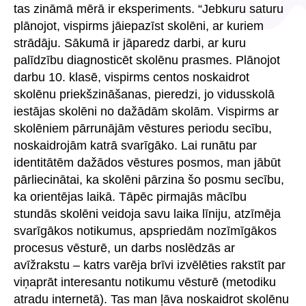
tas zināmā mērā ir eksperiments. “Jebkuru saturu
plānojot, vispirms jāiepazīst skolēni, ar kuriem
strādāju. Sākumā ir jāparedz darbi, ar kuru
palīdzību diagnosticēt skolēnu prasmes. Plānojot
darbu 10. klasē, vispirms centos noskaidrot
skolēnu priekšzināšanas, pieredzi, jo vidusskolā
iestājas skolēni no dažādām skolām. Vispirms ar
skolēniem pārrunājām vēstures periodu secību,
noskaidrojām katrā svarīgāko. Lai runātu par
identitātēm dažādos vēstures posmos, man jābūt
pārliecinātai, ka skolēni pārzina šo posmu secību,
ka orientējas laikā. Tāpēc pirmajās mācību
stundās skolēni veidoja savu laika līniju, atzīmēja
svarīgākos notikumus, apspriedām nozīmīgākos
procesus vēsturē, un darbs noslēdzās ar
avīžrakstu – katrs varēja brīvi izvēlēties rakstīt par
viņaprāt interesantu notikumu vēsturē (metodiku
atradu internetā). Tas man ļāva noskaidrot skolēnu