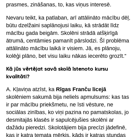
prasmes, zināšanas, to, kas viņus interesē.
Nevaru teikt, ka patlaban, arī attālināto mācību dēļ,
būtu dzelžaini saplānojusi laiku, kā strādāt līdz
mācību gada beigām. Skolēni strādā atšķirīgā
ātrumā, centāmies pamanīt pārslodzi. Šī problēma
attālināto mācību laikā ir visiem. Jā, es plānoju,
kolēģi plāno, bet visu laiku nākas iecerēto grozīt.”
Kā jūs vērtējat savā skolā īstenoto kursu
kvalitāti?
A. Kļaviņa atzīst, ka
Rīgas Franču licejā
skolēniem sakumā bija neliels apmulsums: kas tas
ir par mācību priekšmetu, ne īsti vēsture, ne
sociālas zinības, ko viņi pazina no pamatskolas, jo
desmitajās klasēs ir sapulcējušies skolēni ar
dažādu pieredzi. Skolotājiem bija precīzi jādefinē,
kas ir katra temata mērķis, kāds ir katras stundas