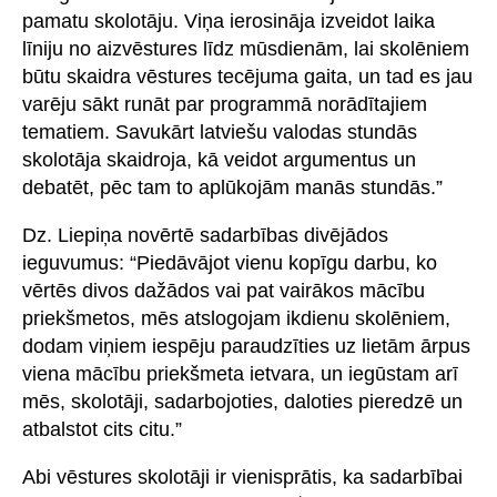
pamatu skolotāju. Viņa ierosināja izveidot laika
līniju no aizvēstures līdz mūsdienām, lai skolēniem
būtu skaidra vēstures tecējuma gaita, un tad es jau
varēju sākt runāt par programmā norādītajiem
tematiem. Savukārt latviešu valodas stundās
skolotāja skaidroja, kā veidot argumentus un
debatēt, pēc tam to aplūkojām manās stundās.”
Dz. Liepiņa novērtē sadarbības divējādos
ieguvumus: “Piedāvājot vienu kopīgu darbu, ko
vērtēs divos dažādos vai pat vairākos mācību
priekšmetos, mēs atslogojam ikdienu skolēniem,
dodam viņiem iespēju paraudzīties uz lietām ārpus
viena mācību priekšmeta ietvara, un iegūstam arī
mēs, skolotāji, sadarbojoties, daloties pieredzē un
atbalstot cits citu.”
Abi vēstures skolotāji ir vienisprātis, ka sadarbībai