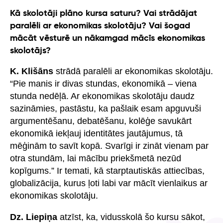
Kā skolotāji plāno kursa saturu? Vai strādājat
paralēli ar ekonomikas skolotāju? Vai šogad
mācāt vēsturē un nākamgad mācīs ekonomikas
skolotājs?
K. Klišāns
strādā paralēli ar ekonomikas skolotāju.
“Pie manis ir divas stundas, ekonomikā – viena
stunda nedēļā. Ar ekonomikas skolotāju daudz
sazināmies, pastāstu, ka pašlaik esam apguvuši
argumentēšanu, debatēšanu, kolēģe savukārt
ekonomikā iekļauj identitātes jautājumus, tā
mēģinām to savīt kopā. Svarīgi ir zināt vienam par
otra stundām, lai mācību priekšmetā nezūd
kopīgums.” Ir temati, kā starptautiskās attiecības,
globalizācija, kurus ļoti labi var mācīt vienlaikus ar
ekonomikas skolotāju.
Dz. Liepiņa
atzīst, ka, vidusskolā šo kursu sākot,