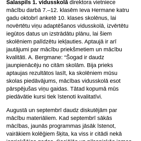
Salaspils 1. vidusskolā
direktora vietniece
mācību darbā 7.–12. klasēm Ieva Hermane katru
gadu oktobrī anketē 10. klases skolēnus, lai
novērtētu viņu adaptēšanos vidusskolā, izvērtētu
iegūtos datus un izstrādātu plānu, lai šiem
skolēniem palīdzētu iekļauties. Aptaujā ir arī
jautājumi par mācību priekšmetiem un mācību
kvalitāti. A. Bergmane: “Šogad ir daudz
jaunpienācēju no citām skolām. Bija prieks
aptaujas rezultātos lasīt, ka skolēniem mūsu
skolas piedāvājums, mācības vidusskolā esot
pārspējušas viņu gaidas. Tātad kopumā mūs
piedāvātie kursi tiek īstenoti kvalitatīvi.
Augustā un septembrī daudz diskutējām par
mācību materiāliem. Kad septembrī sākās
mācības, jaunās programmas jāsāk īstenot,
vairākiem kolēģiem šķita, ka viss ir citādi nekā