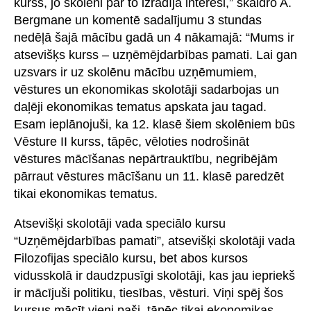
kurss, jo skolēni par to izrādīja interesi,” skaidro A.
Bergmane un komentē sadalījumu 3 stundas
nedēļā šajā mācību gadā un 4 nākamajā: “Mums ir
atsevišķs kurss – uzņēmējdarbības pamati. Lai gan
uzsvars ir uz skolēnu mācību uzņēmumiem,
vēstures un ekonomikas skolotāji sadarbojas un
daļēji ekonomikas tematus apskata jau tagad.
Esam ieplānojuši, ka 12. klasē šiem skolēniem būs
Vēsture II kurss, tāpēc, vēloties nodrošināt
vēstures mācīšanas nepārtrauktību, negribējām
pārraut vēstures mācīšanu un 11. klasē paredzēt
tikai ekonomikas tematus.
Atsevišķi skolotāji vada speciālo kursu
“Uzņēmējdarbības pamati”, atsevišķi skolotāji vada
Filozofijas speciālo kursu, bet abos kursos
vidusskolā ir daudzpusīgi skolotāji, kas jau iepriekš
ir mācījuši politiku, tiesības, vēsturi. Viņi spēj šos
kursus mācīt vieni paši, tāpēc tikai ekonomikas