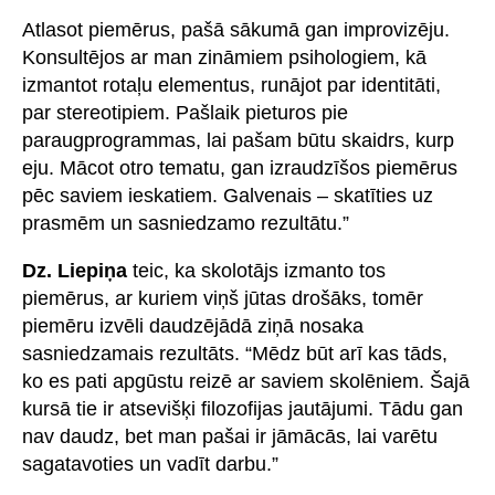
Atlasot piemērus, pašā sākumā gan improvizēju.
Konsultējos ar man zināmiem psihologiem, kā
izmantot rotaļu elementus, runājot par identitāti,
par stereotipiem. Pašlaik pieturos pie
paraugprogrammas, lai pašam būtu skaidrs, kurp
eju. Mācot otro tematu, gan izraudzīšos piemērus
pēc saviem ieskatiem. Galvenais – skatīties uz
prasmēm un sasniedzamo rezultātu.”
Dz. Liepiņa
teic, ka skolotājs izmanto tos
piemērus, ar kuriem viņš jūtas drošāks, tomēr
piemēru izvēli daudzējādā ziņā nosaka
sasniedzamais rezultāts. “Mēdz būt arī kas tāds,
ko es pati apgūstu reizē ar saviem skolēniem. Šajā
kursā tie ir atsevišķi filozofijas jautājumi. Tādu gan
nav daudz, bet man pašai ir jāmācās, lai varētu
sagatavoties un vadīt darbu.”