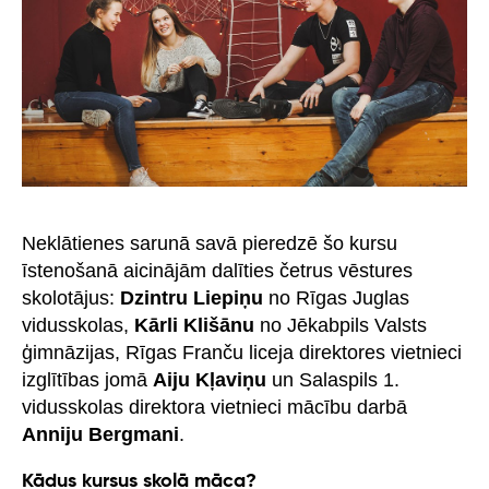
Neklātienes sarunā savā pieredzē šo kursu
īstenošanā aicinājām dalīties četrus vēstures
skolotājus:
Dzintru Liepiņu
no Rīgas Juglas
vidusskolas,
Kārli Klišānu
no Jēkabpils Valsts
ģimnāzijas, Rīgas Franču liceja direktores vietnieci
izglītības jomā
Aiju Kļaviņu
un Salaspils 1.
vidusskolas direktora vietnieci mācību darbā
Anniju Bergmani
.
Kādus kursus skolā māca?