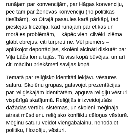
runājam par konvencijām, par Hāgas konvenciju,
pēc tam par Ženēvas konvenciju (no politikas
tiesībām), ko Otrajā pasaules karā pārkāpj, tad
pieslejas filozofija, kad runājam par ētikas un
morāles problēmām, – kāpēc vieni cilvēki izlēma
glābt ebrejus, citi turpretī ne. Vēl piemērs –
aplūkojot deportācijas, skolēni aicināti diskutēt par
Viļa Lāča loma tajās. Tā viss kopā būvējas, un arī
citi mācību priekšmeti savijas kopā.
Tematā par reliģisko identitāti iekļāvu vēstures
saturu. Skolēnu grupas, gatavojot prezentācijas
par reliģiskajām identitātēm, apguva reliģiju vēsturi
vispārīgā skatījumā. Reliģijās ir izveidojušās
dažādas vērtību sistēmas, un skolēni mēģināja
atrast mūsdienu reliģisko konfliktu cēloņus vēsturē.
Mēģinu saturu veidot viengabalainu, nenodalot
politiku, filozofiju, vēsturi.