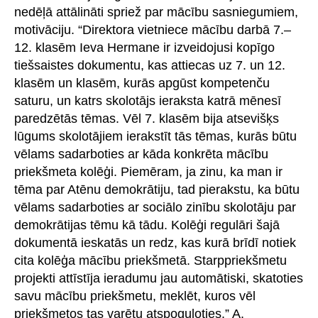
nedēļā attālināti spriež par mācību sasniegumiem,
motivāciju. “Direktora vietniece mācību darbā 7.–
12. klasēm Ieva Hermane ir izveidojusi kopīgo
tiešsaistes dokumentu, kas attiecas uz 7. un 12.
klasēm un klasēm, kurās apgūst kompetenču
saturu, un katrs skolotājs ieraksta katrā mēnesī
paredzētās tēmas. Vēl 7. klasēm bija atsevišķs
lūgums skolotājiem ierakstīt tās tēmas, kurās būtu
vēlams sadarboties ar kāda konkrēta mācību
priekšmeta kolēģi. Piemēram, ja zinu, ka man ir
tēma par Atēnu demokrātiju, tad pierakstu, ka būtu
vēlams sadarboties ar sociālo zinību skolotāju par
demokrātijas tēmu kā tādu. Kolēģi regulāri šajā
dokumentā ieskatās un redz, kas kurā brīdī notiek
cita kolēģa mācību priekšmetā. Starppriekšmetu
projekti attīstīja ieradumu jau automātiski, skatoties
savu mācību priekšmetu, meklēt, kuros vēl
priekšmetos tas varētu atspoguļoties.” A.