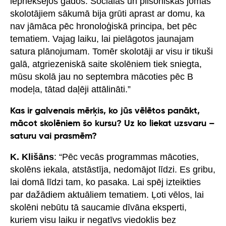
iepriekšējos gados. Sociālās un pilsoniskās jomas
skolotājiem sākumā bija grūti aprast ar domu, ka
nav jāmāca pēc hronoloģiskā principa, bet pēc
tematiem. Vajag laiku, lai pielāgotos jaunajam
satura plānojumam. Tomēr skolotāji ar visu ir tikuši
galā, atgriezeniskā saite skolēniem tiek sniegta,
mūsu skolā jau no septembra mācoties pēc B
modeļa, tātad daļēji attālināti.”
Kas ir galvenais mērķis, ko jūs vēlētos panākt,
mācot skolēniem šo kursu? Uz ko liekat uzsvaru –
saturu vai prasmēm?
K. Klišāns
: “Pēc vecās programmas mācoties,
skolēns iekala, atstāstīja, nedomājot līdzi. Es gribu,
lai domā līdzi tam, ko pasaka. Lai spēj izteikties
par dažādiem aktuāliem tematiem. Ļoti vēlos, lai
skolēni nebūtu tā saucamie dīvāna eksperti,
kuriem visu laiku ir negatīvs viedoklis bez