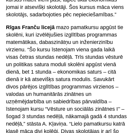
jomai ir atsevišķi skolotāji. Šos kursus māca viens
skolotājs, sadarbojoties pēc nepieciešamības.”
Rīgas Franču licejā
mazo pamatkursu apgūst tie
skolēni, kuri izvēlējušies izglītības programmas
matemātikas, dabaszinātņu un inženierzinību
virzienu. “Šo kursu īstenojam viena gada laikā
visas četras stundas nedēļā. Trīs stundas vēsturē
un politikas satura moduli skolēni apgūst vienā
dienā, bet 1 stunda – ekonomikas saturs – citā
dienā ir kā atsevišķs satura modulis. Savukārt
divos pārējos izglītības programmas virzienos –
valodas un humanitārās zinātnes un
uzņēmējdarbība un sabiedrības pārvaldība –
īstenojam kursu “Vēsture un sociālās zinātnes I’’ –
šogad 3 stundas nedēļā, nākamajā gadā 4 stundas
nedēļā,” stāsta A. Kļaviņa. “Lielo pamatkursu katrā
klasē māca divi kolēģi. Divas skolotājas ir arī šo