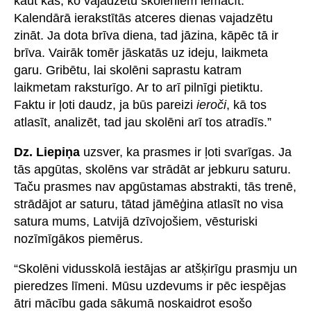
kaut kas, ko vajadzētu skolēniem iemācīt.
Kalendārā ierakstītās atceres dienas vajadzētu
zināt. Ja dota brīva diena, tad jāzina, kāpēc tā ir
brīva. Vairāk tomēr jāskatās uz ideju, laikmeta
garu. Gribētu, lai skolēni saprastu katram
laikmetam raksturīgo. Ar to arī pilnīgi pietiktu.
Faktu ir ļoti daudz, ja būs pareizi
ieroči
, kā tos
atlasīt, analizēt, tad jau skolēni arī tos atradīs.”
Dz. Liepiņa
uzsver, ka prasmes ir ļoti svarīgas. Ja
tās apgūtas, skolēns var strādāt ar jebkuru saturu.
Taču prasmes nav apgūstamas abstrakti, tās trenē,
strādājot ar saturu, tātad jāmēģina atlasīt no visa
satura mums, Latvijā dzīvojošiem, vēsturiski
nozīmīgākos piemērus.
“Skolēni vidusskolā iestājas ar atšķirīgu prasmju un
pieredzes līmeni. Mūsu uzdevums ir pēc iespējas
ātri mācību gada sākumā noskaidrot esošo