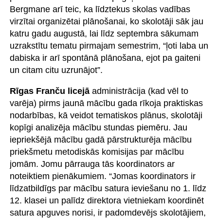
Bergmane arī teic, ka līdztekus skolas vadības
virzītai organizētai plānošanai, ko skolotāji sāk jau
katru gadu augustā, lai līdz septembra sākumam
uzrakstītu tematu pirmajam semestrim, “ļoti laba un
dabiska ir arī spontānā plānošana, ejot pa gaiteni
un citam citu uzrunājot”.
Rīgas Franču licejā
administrācija (kad vēl to
varēja) pirms jaunā mācību gada rīkoja praktiskas
nodarbības, kā veidot tematiskos plānus, skolotāji
kopīgi analizēja mācību stundas piemēru. Jau
iepriekšējā mācību gadā pārstrukturēja mācību
priekšmetu metodiskās komisijas par mācību
jomām. Jomu pārrauga tās koordinators ar
noteiktiem pienākumiem. “Jomas koordinators ir
līdzatbildīgs par mācību satura ieviešanu no 1. līdz
12. klasei un palīdz direktora vietniekam koordinēt
satura apguves norisi, ir padomdevējs skolotājiem,