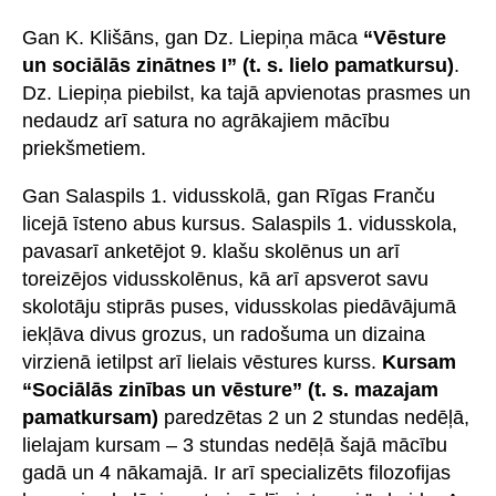
Gan K. Klišāns, gan Dz. Liepiņa māca
“Vēsture
un sociālās zinātnes I” (t. s. lielo pamatkursu)
.
Dz. Liepiņa piebilst, ka tajā apvienotas prasmes un
nedaudz arī satura no agrākajiem mācību
priekšmetiem.
Gan Salaspils 1. vidusskolā, gan Rīgas Franču
licejā īsteno abus kursus. Salaspils 1. vidusskola,
pavasarī anketējot 9. klašu skolēnus un arī
toreizējos vidusskolēnus, kā arī apsverot savu
skolotāju stiprās puses, vidusskolas piedāvājumā
iekļāva divus grozus, un radošuma un dizaina
virzienā ietilpst arī lielais vēstures kurss.
Kursam
“Sociālās zinības un vēsture” (t. s. mazajam
pamatkursam)
paredzētas 2 un 2 stundas nedēļā,
lielajam kursam – 3 stundas nedēļā šajā mācību
gadā un 4 nākamajā. Ir arī specializēts filozofijas