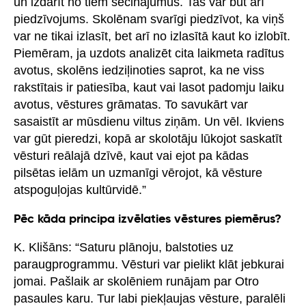
un izdarīt no tiem secinājumus. Tas var būt arī
piedzīvojums. Skolēnam svarīgi piedzīvot, ka viņš
var ne tikai izlasīt, bet arī no izlasītā kaut ko izlobīt.
Piemēram, ja uzdots analizēt cita laikmeta radītus
avotus, skolēns iedziļinoties saprot, ka ne viss
rakstītais ir patiesība, kaut vai lasot padomju laiku
avotus, vēstures grāmatas. To savukārt var
sasaistīt ar mūsdienu viltus ziņām. Un vēl. Ikviens
var gūt pieredzi, kopā ar skolotāju lūkojot saskatīt
vēsturi reālajā dzīvē, kaut vai ejot pa kādas
pilsētas ielām un uzmanīgi vērojot, kā vēsture
atspoguļojas kultūrvidē.”
Pēc kāda principa izvēlaties vēstures piemērus?
K. Klišāns: “Saturu plānoju, balstoties uz
paraugprogrammu. Vēsturi var pielikt klāt jebkurai
jomai. Pašlaik ar skolēniem runājam par Otro
pasaules karu. Tur labi piekļaujas vēsture, paralēli