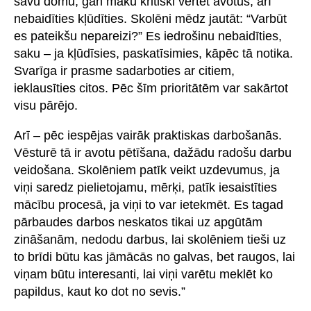
savu domu, gan māku kritiski vērtēt avotus, arī
nebaidīties kļūdīties. Skolēni mēdz jautāt: “Varbūt
es pateikšu nepareizi?” Es iedrošinu nebaidīties,
saku – ja kļūdīsies, paskatīsimies, kāpēc tā notika.
Svarīga ir prasme sadarboties ar citiem,
ieklausīties citos. Pēc šīm prioritātēm var sakārtot
visu pārējo.
Arī – pēc iespējas vairāk praktiskas darbošanās.
Vēsturē tā ir avotu pētīšana, dažādu radošu darbu
veidošana. Skolēniem patīk veikt uzdevumus, ja
viņi saredz pielietojamu, mērķi, patīk iesaistīties
mācību procesā, ja viņi to var ietekmēt. Es tagad
pārbaudes darbos neskatos tikai uz apgūtām
zināšanām, nedodu darbus, lai skolēniem tieši uz
to brīdi būtu kas jāmācās no galvas, bet raugos, lai
viņam būtu interesanti, lai viņi varētu meklēt ko
papildus, kaut ko dot no sevis.”