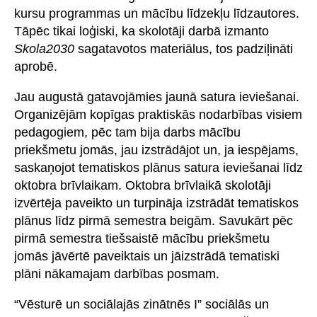
kursu programmas un mācību līdzekļu līdzautores.
Tāpēc tikai loģiski, ka skolotāji darbā izmanto
Skola2030
sagatavotos materiālus, tos padziļināti
aprobē.
Jau augustā gatavojāmies jaunā satura ieviešanai.
Organizējām kopīgas praktiskās nodarbības visiem
pedagogiem, pēc tam bija darbs mācību
priekšmetu jomās, jau izstrādājot un, ja iespējams,
saskaņojot tematiskos plānus satura ieviešanai līdz
oktobra brīvlaikam. Oktobra brīvlaikā skolotāji
izvērtēja paveikto un turpināja izstrādāt tematiskos
plānus līdz pirmā semestra beigām. Savukārt pēc
pirmā semestra tiešsaistē mācību priekšmetu
jomās jāvērtē paveiktais un jāizstrādā tematiski
plāni nākamajam darbības posmam.
“Vēsturē un sociālajās zinātnēs I” sociālās un