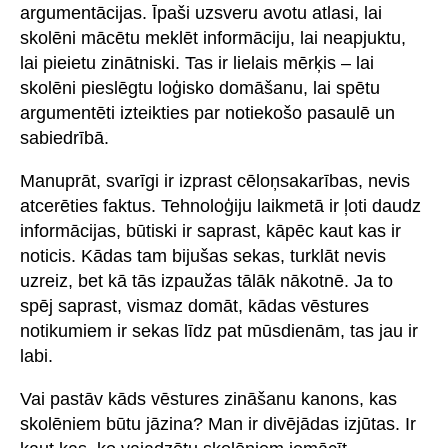
argumentācijas. Īpaši uzsveru avotu atlasi, lai
skolēni mācētu meklēt informāciju, lai neapjuktu,
lai pieietu zinātniski. Tas ir lielais mērķis – lai
skolēni pieslēgtu loģisko domāšanu, lai spētu
argumentēti izteikties par notiekošo pasaulē un
sabiedrībā.
Manuprāt, svarīgi ir izprast cēloņsakarības, nevis
atcerēties faktus. Tehnoloģiju laikmetā ir ļoti daudz
informācijas, būtiski ir saprast, kāpēc kaut kas ir
noticis. Kādas tam bijušas sekas, turklāt nevis
uzreiz, bet kā tās izpaužas tālāk nākotnē. Ja to
spēj saprast, vismaz domāt, kādas vēstures
notikumiem ir sekas līdz pat mūsdienām, tas jau ir
labi.
Vai pastāv kāds vēstures zināšanu kanons, kas
skolēniem būtu jāzina? Man ir divējādas izjūtas. Ir