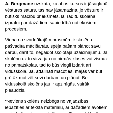
A. Bergmane
uzskata, ka abos kursos ir jāsaglabā
vēstures saturs, tas nav jāsamazina, jo vēsture ir
būtisks mācību priekšmets, lai radītu skolēna
izpratni par dažādiem sabiedrībā notiekošiem
procesiem.
Viena no svarīgākajām prasmēm ir skolēnu
pašvadīta mācīšanās, spēja pašam plānot savu
darbu, darīt to, negaidot skolotāja uzaicinājumu. Ja
skolēnu uz to virza jau no pirmās klases vai vismaz
no pamatskolas, tad to būs viegli izdarīt arī
vidusskolā. Jā, attālināti mācoties, mājās var būt
grūtāk motivēt sevi darbam un plānot. Bet
vidusskolā skolēns jau ir apzinīgās, vairāk
pieaudzis.
“Neviens skolēns neizbēgs no vajadzības
iepazīties ar teksta materiālu, ar dažādiem avotiem