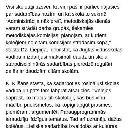
Visi skolotāji uzsver, ka viņi paši ir pārliecinājušies
par sadarbības nozīmi un ka skola to sekmē.
“Administrācija nāk pretī, metodiskajās dienās
varam strādāt darba grupās, tiekamies
metodiskajās komisijās, plānojam, ar kuriem
kolēģiem no citām komisijām strādāsim kopā,”
stāsta Dz. Liepiņa, piebilstot, ka Juglas vidusskolas
vadība ir izdarījusi maksimāli daudz un skola
starpdisciplinārās sadarbības pieredzē regulāri
dalās ar daudzām citām skolām.
K. Klišāns stāsta, ka sadarboties rosinājusi skolas
vadība un pats tam labprāt atsaucies. “Vēlējos
saprast, ko mācīs citi skolotāji, kas būs viņu
mācību priekšmetos, kā kopīgi apgūt prasmes,
piemēram, argumentēt. Paraugprogrammās
ieraudzīju līdzīgus tematus. Tad arī uzrunāju dažus
kolēģus. Lieliska sadarbība izveidojās ar kultūras