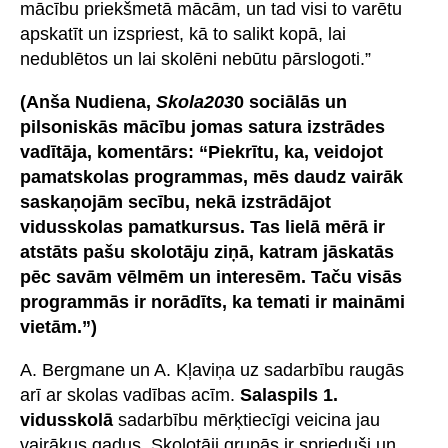
mācību priekšmetā mācām, un tad visi to varētu
apskatīt un izspriest, kā to salikt kopā, lai
nedublētos un lai skolēni nebūtu pārslogoti.”
(Anša Nudiena,
Skola203
0 sociālās un
pilsoniskās mācību jomas satura izstrādes
vadītāja, komentārs: “Piekrītu, ka, veidojot
pamatskolas programmas, mēs daudz vairāk
saskaņojām secību, nekā izstrādājot
vidusskolas pamatkursus. Tas lielā mērā ir
atstāts pašu skolotāju ziņā, katram jāskatās
pēc savām vēlmēm un interesēm. Taču visās
programmās ir norādīts, ka temati ir maināmi
vietām.”)
A. Bergmane un A. Kļaviņa uz sadarbību raugās
arī ar skolas vadības acīm.
Salaspils 1.
vidusskolā
sadarbību mērķtiecīgi veicina jau
vairākus gadus. Skolotāji grupās ir sprieduši un