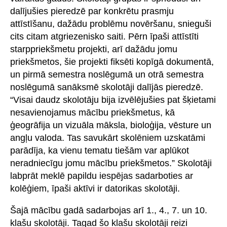
dalījušies pieredzē par konkrētu prasmju
attīstīšanu, dažādu problēmu novēršanu, snieguši
cits citam atgriezenisko saiti. Pērn īpaši attīstīti
starppriekšmetu projekti, arī dažādu jomu
priekšmetos, šie projekti fiksēti kopīgā dokumentā,
un pirmā semestra noslēgumā un otrā semestra
noslēgumā sanāksmē skolotāji dalījās pieredzē.
“Visai daudz skolotāju bija izvēlējušies pat šķietami
nesavienojamus mācību priekšmetus, kā
ģeogrāfija un vizuāla māksla, bioloģija, vēsture un
angļu valoda. Tas savukārt skolēniem uzskatāmi
parādīja, ka vienu tematu tiešām var aplūkot
neradniecīgu jomu mācību priekšmetos.” Skolotāji
labprāt meklē papildu iespējas sadarboties ar
kolēģiem, īpaši aktīvi ir datorikas skolotāji.
Šajā mācību gadā sadarbojas arī 1., 4., 7. un 10.
klašu skolotāji. Tagad šo klašu skolotāji reizi