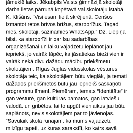
jāmeklē laiks. Jēkabpils Valsts ģimnāzijā skolotāji
darba lietas pārrunā kopētavā vai skolotāju istabā.
K. Klišāns: “Visi esam lielā skrējienā. Cenšos
izmantot retos brīvos brīžus, starpbrīžus. Tagad
mēs, skolotāji, sazināmies WhatsApp.” Dz. Liepiņa
bilst, ka starpbrīži ir par īsu sadarbības
organizēšanai un laiku vajadzētu ieplānot jau
iepriekš, jo vairāk tāpēc, ka jāsatiekas bieži vien ir
vairāk nekā divu dažādu mācību priekšmetu
skolotājiem. Rīgas Juglas vidusskolas vēstures
skolotāja teic, ka skolotājiem būtu vieglāk, ja temati
dažādos priekšmetos būtu jau iepriekš saskaņoti
programmu līmenī. Piemēram, temats “Identitāte” ir
gan vēsturē, gan kultūras pamatos, gan latviešu
valodā, un gribētos, lai to apgūt vienlaikus jau būtu
saplānots, nevis skolotājiem par to jāvienojas.
“Savulaik skolā runājām, ka mums vajadzētu
milzīgu tapeti, uz kuras sarakstīt, ko katrs savā