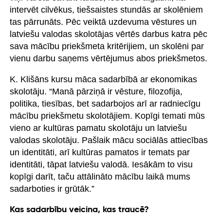
intervēt cilvēkus, tiešsaistes stundās ar skolēniem
tas pārrunāts. Pēc veiktā uzdevuma vēstures un
latviešu valodas skolotājas vērtēs darbus katra pēc
sava mācību priekšmeta kritērijiem, un skolēni par
vienu darbu saņems vērtējumus abos priekšmetos.
K. Klišāns kursu māca sadarbībā ar ekonomikas
skolotāju. “Manā pārziņā ir vēsture, filozofija,
politika, tiesības, bet sadarbojos arī ar radniecīgu
mācību priekšmetu skolotājiem. Kopīgi temati mūs
vieno ar kultūras pamatu skolotāju un latviešu
valodas skolotāju. Pašlaik mācu sociālās attiecības
un identitāti, arī kultūras pamatos ir temats par
identitāti, tāpat latviešu valodā. Iesākām to visu
kopīgi darīt, taču attālināto mācību laikā mums
sadarboties ir grūtāk.”
Kas sadarbību veicina, kas traucē?