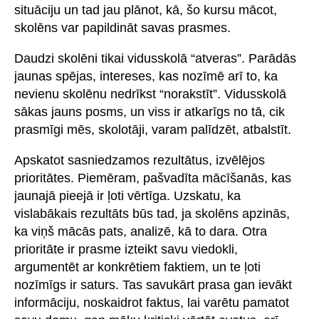
situāciju un tad jau plānot, kā, šo kursu mācot,
skolēns var papildināt savas prasmes.
Daudzi skolēni tikai vidusskolā “atveras”. Parādās
jaunas spējas, intereses, kas nozīmē arī to, ka
nevienu skolēnu nedrīkst “norakstīt”. Vidusskolā
sākas jauns posms, un viss ir atkarīgs no tā, cik
prasmīgi mēs, skolotāji, varam palīdzēt, atbalstīt.
Apskatot sasniedzamos rezultātus, izvēlējos
prioritātes. Piemēram, pašvadīta mācīšanās, kas
jaunajā pieejā ir ļoti vērtīga. Uzskatu, ka
vislabākais rezultāts būs tad, ja skolēns apzinās,
ka viņš mācās pats, analizē, kā to dara. Otra
prioritāte ir prasme izteikt savu viedokli,
argumentēt ar konkrētiem faktiem, un te ļoti
nozīmīgs ir saturs. Tas savukārt prasa gan ievākt
informāciju, noskaidrot faktus, lai varētu pamatot