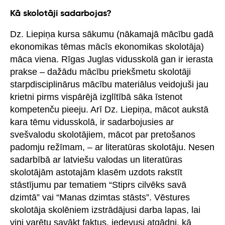
Kā skolotāji sadarbojas?
Dz. Liepiņa kursa sākumu (nākamajā mācību gadā
ekonomikas tēmas mācīs ekonomikas skolotāja)
māca viena. Rīgas Juglas vidusskolā gan ir ierasta
prakse – dažādu mācību priekšmetu skolotāji
starpdisciplinārus mācību materiālus veidojuši jau
krietni pirms vispārējā izglītībā sāka īstenot
kompetenču pieeju. Arī Dz. Liepiņa, mācot aukstā
kara tēmu vidusskolā, ir sadarbojusies ar
svešvalodu skolotājiem, mācot par pretošanos
padomju režīmam, – ar literatūras skolotāju. Nesen
sadarbībā ar latviešu valodas un literatūras
skolotājām astotajām klasēm uzdots rakstīt
stāstījumu par tematiem “Stiprs cilvēks savā
dzimtā” vai “Manas dzimtas stāsts”. Vēstures
skolotāja skolēniem izstrādājusi darba lapas, lai
viņi varētu savākt faktus, iedevusi atgādni, kā