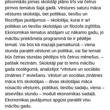
pilsoniskās jomas skolotāji plāno trīs vai četrus
pirmos tematus šajā gadā. Vēstures saturu māca
vēstures skolotājs, bet politikas, tiesību un
filozofijas jautājumus – skolotāja, kurai ir arī
politikas un tiesību skolotājas un filozofa izglītība.
Ekonomikas tematus atstājam uz nākamo gadu, jo
mācību priekšmeta programmā tie ir pēdējie
temati. Vai būs kā mazajā pamatkursā – viena
stunda paralēli vēsturei un politikai, vai šie temati
būs četras stundas pēdējos trīs četrus mēnešus, –
pašlaik nezinām. Skolotāji par to lems mācību
gada noslēgumā, analizējot “Vēsture un sociālās
zinātnes I” ieviešanu. Vēsturi un sociālas zinātnes
māca trīs skolotājas – divas skolotājas māca
nosacīto vēstures, politikas, tiesību sadaļu, viena –
atsevišķo stundu – moduli ekonomikas sadaļā.
Ekonomikas jautājumus apgūst paralēli visu
mācību gadu.