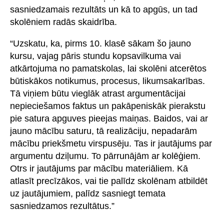
sasniedzamais rezultāts un kā to apgūs, un tad
skolēniem radās skaidrība.
“Uzskatu, ka, pirms 10. klasē sākam šo jauno
kursu, vajag pāris stundu kopsavilkuma vai
atkārtojuma no pamatskolas, lai skolēni atcerētos
būtiskākos notikumus, procesus, likumsakarības.
Tā viņiem būtu vieglāk atrast argumentācijai
nepieciešamos faktus un pakāpeniskāk pierakstu
pie satura apguves pieejas maiņas. Baidos, vai ar
jauno mācību saturu, tā realizāciju, nepadarām
mācību priekšmetu virspusēju. Tas ir jautājums par
argumentu dziļumu. To pārrunājām ar kolēģiem.
Otrs ir jautājums par mācību materiāliem. Kā
atlasīt precīzākos, vai tie palīdz skolēnam atbildēt
uz jautājumiem, palīdz sasniegt temata
sasniedzamos rezultātus.”