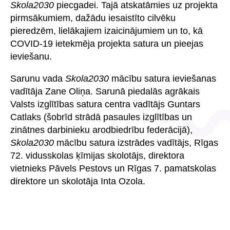
Skola2030
piecgadei. Tajā atskatāmies uz projekta
pirmsākumiem, dažādu iesaistīto cilvēku
pieredzēm, lielākajiem izaicinājumiem un to, kā
COVID-19 ietekmēja projekta satura un pieejas
ieviešanu.
Sarunu vada
Skola2030
mācību satura ieviešanas
vadītāja Zane Oliņa. Sarunā piedalās agrākais
Valsts izglītības satura centra vadītājs Guntars
Catlaks (šobrīd strādā pasaules izglītības un
zinātnes darbinieku arodbiedrību federācijā),
Skola2030
mācību satura izstrādes vadītājs, Rīgas
72. vidusskolas ķīmijas skolotājs, direktora
vietnieks Pāvels Pestovs un Rīgas 7. pamatskolas
direktore un skolotāja Inta Ozola.