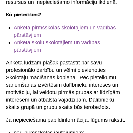
resursus un nepieciešamo informāciju ikdienā.
Kā pieteikties?
Anketa pirmsskolas skolotājiem un vadības
pārstāvjiem
Anketa skolu skolotājiem un vadības
pārstāvjiem
Anketā lūdzam plašāk pastāstīt par savu
profesionālo darbību un vēlmi pievienoties
Skolotāju mācīšanās kopienai. Pēc pieteikumu
saņemšanas izvērtēsim dalībnieku intereses un
motivāciju, lai veidotu pirmās grupas ar līdzīgām
interesēm un atbalsta vajadzībām. Dalībnieku
skaits grupā un grupu skaits būs ierobežots.
Ja nepieciešama papildinformācija, lūgums rakstīt:
par pirmsskolas jautājumiem: