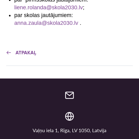
liene.rolanda@skola2030.lv
;
par skolas jautājumiem:
anna.zaula@skola2030.lv
.
ATPAKAĻ
Vaļņu iela 1, Rīga, LV 1050, Latvija