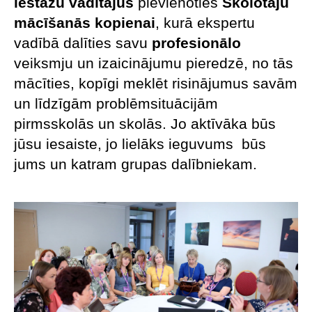
iestāžu vadītājus
pievienoties
Skolotāju
mācīšanās kopienai
, kurā ekspertu
vadībā dalīties savu
profesionālo
veiksmju un izaicinājumu pieredzē, no tās
mācīties, kopīgi meklēt risinājumus savām
un līdzīgām problēmsituācijām
pirmsskolās un skolās. Jo aktīvāka būs
jūsu iesaiste, jo lielāks ieguvums būs
jums un katram grupas dalībniekam.