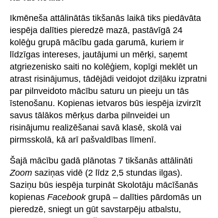
Ikmēneša attālinātās tikšanās laikā tiks piedāvāta
iespēja dalīties pieredzē mazā, pastāvīgā 24
kolēģu grupā mācību gada garumā, kuriem ir
līdzīgas intereses, jautājumi un mērķi, saņemt
atgriezenisko saiti no kolēģiem, kopīgi meklēt un
atrast risinājumus, tādējādi veidojot dziļāku izpratni
par pilnveidoto mācību saturu un pieeju un tās
īstenošanu. Kopienas ietvaros būs iespēja izvirzīt
savus tālākos mērķus darba pilnveidei un
risinājumu realizēšanai savā klasē, skolā vai
pirmsskolā, kā arī pašvaldības līmenī.
Šajā mācību gadā plānotas 7 tikšanās attālināti
Zoom
saziņas vidē (2 līdz 2,5 stundas ilgas).
Saziņu būs iespēja turpināt Skolotāju mācīšanās
kopienas
Facebook
grupā – dalīties pārdomās un
pieredzē, sniegt un gūt savstarpēju atbalstu,