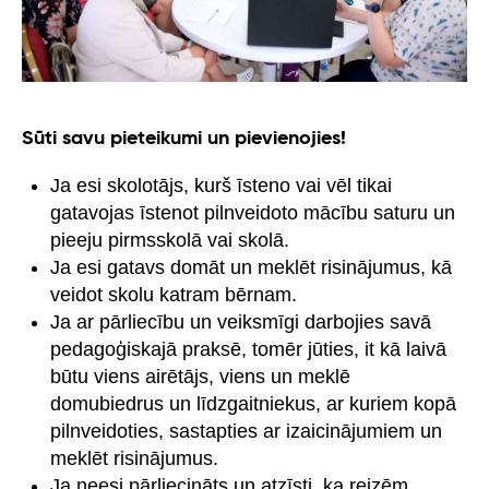
Sūti savu pieteikumi un pievienojies!
Ja esi skolotājs, kurš īsteno vai vēl tikai
gatavojas īstenot pilnveidoto mācību saturu un
pieeju pirmsskolā vai skolā.
Ja esi gatavs domāt un meklēt risinājumus, kā
veidot skolu katram bērnam.
Ja ar pārliecību un veiksmīgi darbojies savā
pedagoģiskajā praksē, tomēr jūties, it kā laivā
būtu viens airētājs, viens un meklē
domubiedrus un līdzgaitniekus, ar kuriem kopā
pilnveidoties, sastapties ar izaicinājumiem un
meklēt risinājumus.
Ja neesi pārliecināts un atzīsti, ka reizēm