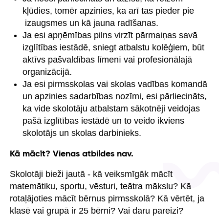
kļūdies, tomēr apzinies, ka arī tas pieder pie
izaugsmes un kā jauna radīšanas.
Ja esi apņēmības pilns virzīt pārmaiņas savā
izglītības iestādē, sniegt atbalstu kolēģiem, būt
aktīvs pašvaldības līmenī vai profesionālajā
organizācijā.
Ja esi pirmsskolas vai skolas vadības komandā
un apzinies sadarbības nozīmi, esi pārliecināts,
ka vide skolotāju atbalstam sākotnēji veidojas
pašā izglītības iestādē un to veido ikviens
skolotājs un skolas darbinieks.
Kā mācīt? Vienas atbildes nav.
Skolotāji bieži jautā - kā veiksmīgāk mācīt
matemātiku, sportu, vēsturi, teātra mākslu? Kā
rotaļājoties mācīt bērnus pirmsskolā? Kā vērtēt, ja
klasē vai grupā ir 25 bērni? Vai daru pareizi?