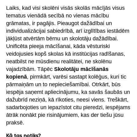
Laiks, kad visi skolēni visās skolās mācījās visus
tematus vienādā secībā no vienas mācību
grāmatas, ir pagājis. Pieaugot dažādībai un
individualizācijai sabiedrībā, arī izglītības iestādēm
jākļūst atvērtām bērnu un skolotāju dažādībai.
Unificēta pieeja mācīšanai, kāda vēsturiski
veidojusies kopš skolas kā institūcijas radīšanas,
neatbilst ne mūsdienu realitātei, ne skolēnu
vajadzībām. Tāpēc
Skolotāju mācīšanās
kopienā
, pirmkārt, varēsi sastapt kolēģus, kuri tic
pārmaiņām un to nepieciešamībai. Otrkārt, būs
iespēja saņemt apliecinājumu, ka savās šaubās un
dažubrīd neziņā, kā rīkoties, neesi viens. Treškārt,
sadarbojoties un iepazīstot citu pieredzi, iespējams
ātrāk nonākt pie risinājumiem, kas der tiešu jūsu
praksē.
Kā tas notiks?