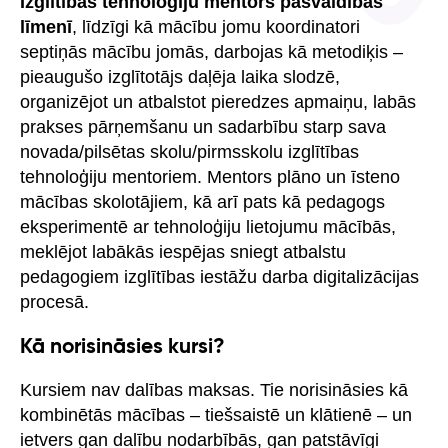
Izglītības tehnoloģiju mentors pašvaldības
līmenī
, līdzīgi kā mācību jomu koordinatori
septiņās mācību jomās, darbojas kā metodiķis –
pieaugušo izglītotājs daļēja laika slodzē,
organizējot un atbalstot pieredzes apmaiņu, labās
prakses pārņemšanu un sadarbību starp sava
novada/pilsētas skolu/pirmsskolu izglītības
tehnoloģiju mentoriem. Mentors plāno un īsteno
mācības skolotājiem, kā arī pats kā pedagogs
eksperimentē ar tehnoloģiju lietojumu mācībās,
meklējot labākās iespējas sniegt atbalstu
pedagogiem izglītības iestāžu darba digitalizācijas
procesā.
Kā norisināsies kursi?
Kursiem nav dalības maksas. Tie norisināsies kā
kombinētās mācības – tiešsaistē un klātienē – un
ietvers gan dalību nodarbībās, gan patstāvīgi