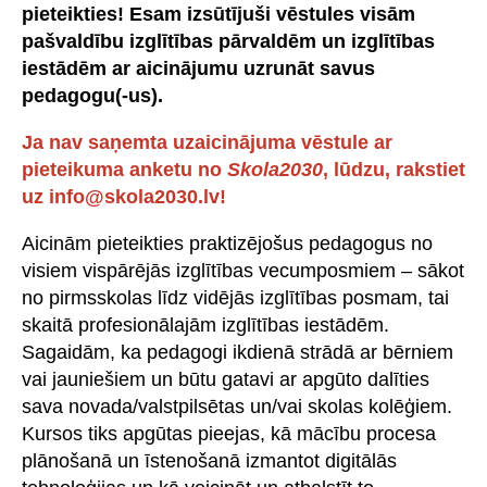
pieteikties! Esam izsūtījuši vēstules visām
pašvaldību izglītības pārvaldēm un izglītības
iestādēm ar aicinājumu uzrunāt savus
pedagogu(-us).
Ja nav saņemta uzaicinājuma vēstule ar
pieteikuma anketu no
Skola2030
, lūdzu, rakstiet
uz
info@skola2030.lv
!
Aicinām pieteikties praktizējošus pedagogus no
visiem vispārējās izglītības vecumposmiem – sākot
no pirmsskolas līdz vidējās izglītības posmam, tai
skaitā profesionālajām izglītības iestādēm.
Sagaidām, ka pedagogi ikdienā strādā ar bērniem
vai jauniešiem un būtu gatavi ar apgūto dalīties
sava novada/valstpilsētas un/vai skolas kolēģiem.
Kursos tiks apgūtas pieejas, kā mācību procesa
plānošanā un īstenošanā izmantot digitālās