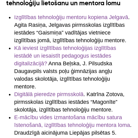
tehnoloģiju lietošanu un mentora lomu
Izglītības tehnoloģiju mentoru kopiena Jelgavā
.
Agita Rasiņa, Jelgavas pirmsskolas izglītības
iestādes “Gaismiņa” vadītājas vietniece
izglītības jomā, izglītības tehnoloģiju mentore.
Kā ieviest izglītības tehnoloģijas izglītības
iestādē un iesaistīt pedagogus iestādes
digitalizācijā?
Anna Beļska, J. Pilsudska
Daugavpils valsts poļu ģimnāzijas angļu
valodas skolotāja, izglītības tehnoloģiju
mentore.
Digitālā pieredze pirmsskolā
. Katrīna Zotova,
pirmsskolas izglītības iestādes “Magonīte”
skolotāja, izglītības tehnoloģiju mentore.
E-mācību vides izmantošana mācību satura
īstenošanā, izglītības tehnoloģiju mentora loma
.
Draudzīgā aicinājuma Liepājas pilsētas 5.