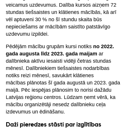
veicamus uzdevumus. Dalība kursos aizņem 72
stundas tiešsaistes un klātienes mācībās, kā arī
vēl aptuveni 30 % no šī stundu skaita būs
nepieciešams ar mācībām saistīto patstāvīgo
uzdevumu izpildei.
Pēdējām mācību grupām kursi notiks
no 2022.
gada augusta līdz 2023. gada maijam
ar
dalībnieka aktīvu iesaisti vidēji četras stundas
mēnesī. Dalībniekiem tiešsaistes nodarbības
notiks reizi mēnesī, savukārt klātienes
mācības plānotas šī gada augustā un 2023. gada
maijā. Pēc iespējas plānosim to norisi dažādu
Latvijas reģionu centros. Lūdzam ņemt vērā, ka
mācību organizētāji nesedz dalībnieku ceļa
izdevumus un ēdināšanu.
Daži pieredzes stāsti par izglītības