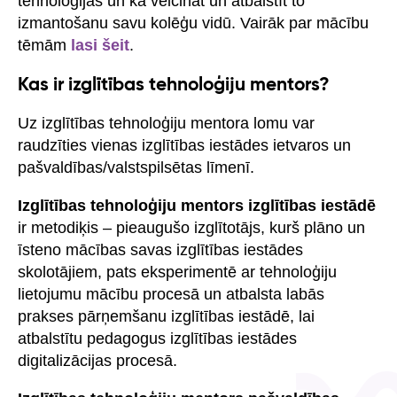
tehnoloģijas un kā veicināt un atbalstīt to
izmantošanu savu kolēģu vidū. Vairāk par mācību
tēmām
lasi šeit
.
Kas ir izglītības tehnoloģiju mentors?
Uz izglītības tehnoloģiju mentora lomu var
raudzīties vienas izglītības iestādes ietvaros un
pašvaldības/valstspilsētas līmenī.
Izglītības tehnoloģiju mentors izglītības iestādē
ir metodiķis – pieaugušo izglītotājs, kurš plāno un
īsteno mācības savas izglītības iestādes
skolotājiem, pats eksperimentē ar tehnoloģiju
lietojumu mācību procesā un atbalsta labās
prakses pārņemšanu izglītības iestādē, lai
atbalstītu pedagogus izglītības iestādes
digitalizācijas procesā.