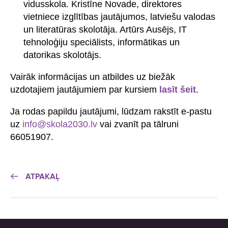
vidusskola. Kristīne Novade, direktores
vietniece izglītības jautājumos, latviešu valodas
un literatūras skolotāja. Artūrs Ausējs, IT
tehnoloģiju speciālists, informātikas un
datorikas skolotājs.
Vairāk informācijas un atbildes uz biežāk
uzdotajiem jautājumiem par kursiem
lasīt šeit
.
Ja rodas papildu jautājumi, lūdzam rakstīt e-pastu
uz
info@skola2030.lv
vai zvanīt pa tālruni
66051907.
ATPAKAĻ