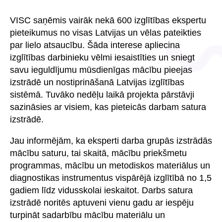
VISC saņēmis vairāk nekā 600 izglītības ekspertu
pieteikumus no visas Latvijas un vēlas pateikties
par lielo atsaucību. Šāda interese apliecina
izglītības darbinieku vēlmi iesaistīties un sniegt
savu ieguldījumu mūsdienīgas mācību pieejas
izstrādē un nostiprināšanā Latvijas izglītības
sistēmā. Tuvāko nedēļu laikā projekta pārstāvji
sazināsies ar visiem, kas pieteicās darbam satura
izstrādē.
Jau informējām, ka eksperti darba grupās izstrādās
mācību saturu, tai skaitā, mācību priekšmetu
programmas, mācību un metodiskos materiālus un
diagnostikas instrumentus vispārējā izglītībā no 1,5
gadiem līdz vidusskolai ieskaitot. Darbs satura
izstrādē noritēs aptuveni vienu gadu ar iespēju
turpināt sadarbību mācību materiālu un