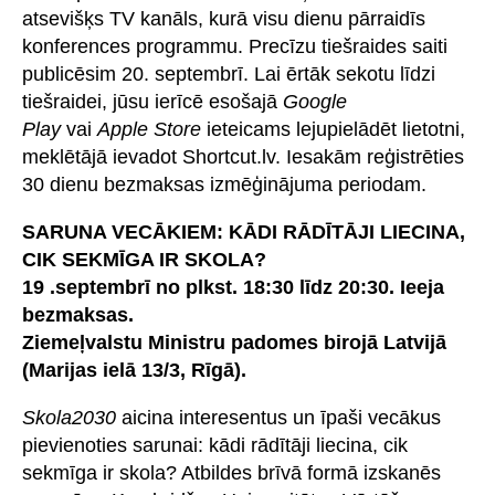
atsevišķs TV kanāls, kurā visu dienu pārraidīs
konferences programmu. Precīzu tiešraides saiti
publicēsim 20. septembrī. Lai ērtāk sekotu līdzi
tiešraidei, jūsu ierīcē esošajā
Google
Play
vai
Apple Store
ieteicams lejupielādēt lietotni,
meklētājā ievadot Shortcut.lv. Iesakām reģistrēties
30 dienu bezmaksas izmēģinājuma periodam.
SARUNA VECĀKIEM: KĀDI RĀDĪTĀJI LIECINA,
CIK SEKMĪGA IR SKOLA?
19 .septembrī no plkst. 18:30 līdz 20:30. Ieeja
bezmaksas.
Ziemeļvalstu Ministru padomes birojā Latvijā
(Marijas ielā 13/3, Rīgā).
Skola2030
aicina interesentus un īpaši vecākus
pievienoties sarunai: kādi rādītāji liecina, cik
sekmīga ir skola? Atbildes brīvā formā izskanēs