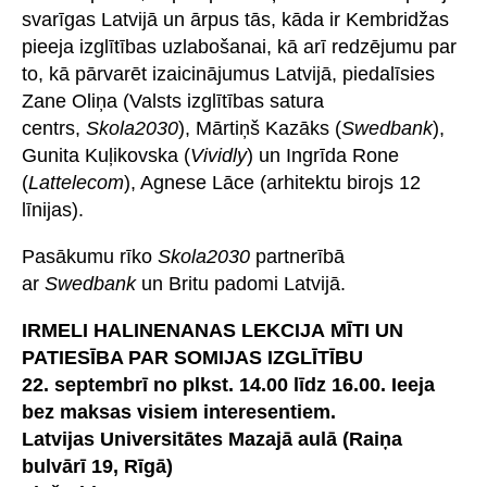
svarīgas Latvijā un ārpus tās, kāda ir Kembridžas
pieeja izglītības uzlabošanai, kā arī redzējumu par
to, kā pārvarēt izaicinājumus Latvijā, piedalīsies
Zane Oliņa (Valsts izglītības satura
centrs,
Skola2030
), Mārtiņš Kazāks (
Swedbank
),
Gunita Kuļikovska (
Vividly
) un Ingrīda Rone
(
Lattelecom
), Agnese Lāce (arhitektu birojs 12
līnijas).
Pasākumu rīko
Skola2030
partnerībā
ar
Swedbank
un Britu padomi Latvijā.
IRMELI HALINENANAS LEKCIJA MĪTI UN
PATIESĪBA PAR SOMIJAS IZGLĪTĪBU
22. septembrī no plkst. 14.00 līdz 16.00. Ieeja
bez maksas visiem interesentiem.
Latvijas Universitātes Mazajā aulā (Raiņa
bulvārī 19, Rīgā)