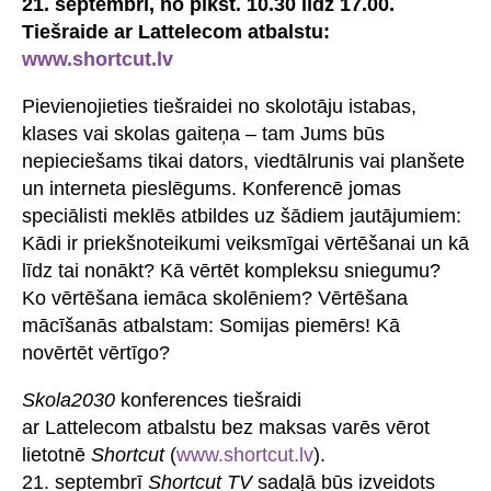
21. septembrī, no plkst. 10.30 līdz 17.00.
Tiešraide ar Lattelecom atbalstu:
www.shortcut.lv
Pievienojieties tiešraidei no skolotāju istabas,
klases vai skolas gaiteņa – tam Jums būs
nepieciešams tikai dators, viedtālrunis vai planšete
un interneta pieslēgums. Konferencē jomas
speciālisti meklēs atbildes uz šādiem jautājumiem:
Kādi ir priekšnoteikumi veiksmīgai vērtēšanai un kā
līdz tai nonākt? Kā vērtēt kompleksu sniegumu?
Ko vērtēšana iemāca skolēniem? Vērtēšana
mācīšanās atbalstam: Somijas piemērs! Kā
novērtēt vērtīgo?
Skola2030
konferences tiešraidi
ar Lattelecom atbalstu bez maksas varēs vērot
lietotnē
Shortcut
(
www.shortcut.lv
).
21. septembrī
Shortcut TV
sadaļā būs izveidots