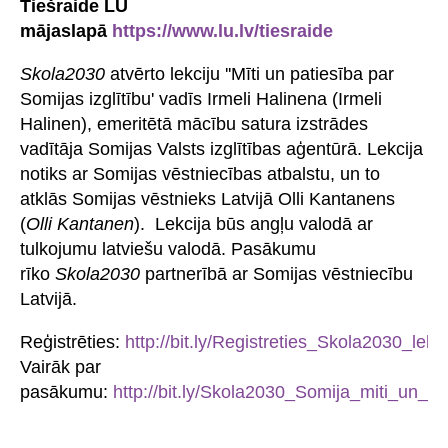
Tiešraide LU
mājaslapā
https://www.lu.lv/tiesraide
Skola2030
atvērto lekciju ''Mīti un patiesība par
Somijas izglītību' vadīs Irmeli Halinena (Irmeli
Halinen), emeritētā mācību satura izstrādes
vadītāja Somijas Valsts izglītības aģentūrā. Lekcija
notiks ar Somijas vēstniecības atbalstu, un to
atklās Somijas vēstnieks Latvijā Olli Kantanens
(
Olli Kantanen
). Lekcija būs angļu valodā ar
tulkojumu latviešu valodā. Pasākumu
rīko
Skola2030
partnerībā ar Somijas vēstniecību
Latvijā.
Reģistrēties:
http://bit.ly/Registreties_Skola2030_lekci
Vairāk par
pasākumu:
http://bit.ly/Skola2030_Somija_miti_un_pa