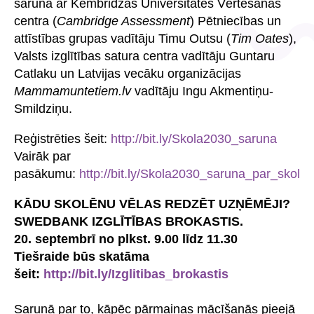
sarunā ar Kembridžas Universitātes Vērtēšanas
centra (
Cambridge Assessment
) Pētniecības un
attīstības grupas vadītāju Timu Outsu (
Tim Oates
),
Valsts izglītības satura centra vadītāju Guntaru
Catlaku un Latvijas vecāku organizācijas
Mammamuntetiem.lv
vadītāju Ingu Akmentiņu-
Smildziņu.
Reģistrēties šeit:
http://bit.ly/Skola2030_saruna
Vairāk par
pasākumu:
http://bit.ly/Skola2030_saruna_par_skolu
KĀDU SKOLĒNU VĒLAS REDZĒT UZŅĒMĒJI?
SWEDBANK IZGLĪTĪBAS BROKASTIS.
20. septembrī no plkst. 9.00 līdz 11.30
Tiešraide būs skatāma
šeit:
http://bit.ly/Izglitibas_brokastis
Sarunā par to, kāpēc pārmaiņas mācīšanās pieejā