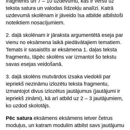
fragments un 7 – 10 uzdevumu, kas ir vērsti uz
teksta satura un valodas līdzekļu analīzi. Katrā
uzdevumā skolēnam ir jāveido īsa atbilde atbilstoši
noteiktiem nosacījumiem.
2. daļā skolēnam ir jāraksta argumentētā eseja par
vienu no eksāmena laikā piedāvātajiem tematiem.
Temats ir sasaistīts ar eksāmena 1. daļas teksta
fragmentu, tāpēc skolēns var izmantot šo tekstu
savas esejas veidošanā.
3. daļā skolēns mutvārdos izsaka viedokli par
iepriekš nezināmu izlozētu teksta fragmentu,
izmantojot divus izlozētus jautājumus (jautājumi ir
iepriekš zināmi), kā arī atbild uz 2 – 3 jautājumiem,
ko uzdod skolotājs.
Pēc satura
eksāmens eksāmens ietver četrus
moduļus, un katram modulim atbilst savs jautājumu