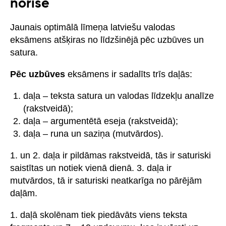
norisē
Jaunais optimālā līmeņa latviešu valodas
eksāmens atšķiras no līdzšinējā pēc uzbūves un
satura.
Pēc uzbūves
eksāmens ir sadalīts trīs daļās:
daļa – teksta satura un valodas līdzekļu analīze
(rakstveidā);
daļa – argumentētā eseja (rakstveidā);
daļa – runa un saziņa (mutvārdos).
1. un 2. daļa ir pildāmas rakstveidā, tās ir saturiski
saistītas un notiek vienā dienā. 3. daļa ir
mutvārdos, tā ir saturiski neatkarīga no pārējām
daļām.
1. daļā skolēnam tiek piedāvāts viens teksta