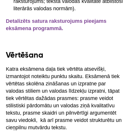
raksturojums; teksta valodas kvalitāte atbilstoši
literārās valodas normām).
Detalizēts satura raksturojums pieejams
eksāmena programmā.
Vērtēšana
Katra eksāmena daļa tiek vērtēta atsevišķi,
izmantojot noteiktu punktu skaitu. Eksāmenā tiek
vērtētas skolēna zināšanas un izpratne par
valodas stiliem un valodas līdzekļu izpratni, tāpat
tiek vērtētas dažādas prasmes: prasme veidot
stilistiski pārdomātu un valodas ziņā kvalitatīvu
tekstu, prasme skaidri un pilnvērtīgi argumentēt
savu viedokli, kā arī prasme veidot strukturētu un
cieņpilnu mutvārdu tekstu.