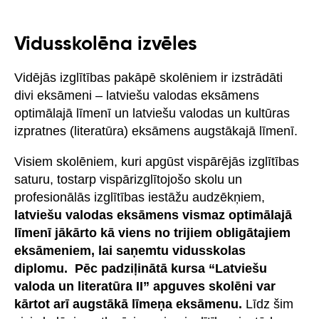
Vidusskolēna izvēles
Vidējās izglītības pakāpē skolēniem ir izstrādāti
divi eksāmeni – latviešu valodas eksāmens
optimālajā līmenī un latviešu valodas un kultūras
izpratnes (literatūra) eksāmens augstākajā līmenī.
Visiem skolēniem, kuri apgūst vispārējās izglītības
saturu, tostarp vispārizglītojošo skolu un
profesionālās izglītības iestāžu audzēkņiem,
latviešu valodas eksāmens vismaz optimālajā
līmenī jākārto kā viens no trijiem obligātajiem
eksāmeniem, lai saņemtu vidusskolas
diplomu. Pēc padziļinātā kursa “Latviešu
valoda un literatūra II” apguves skolēni var
kārtot arī augstākā līmeņa eksāmenu.
Līdz šim