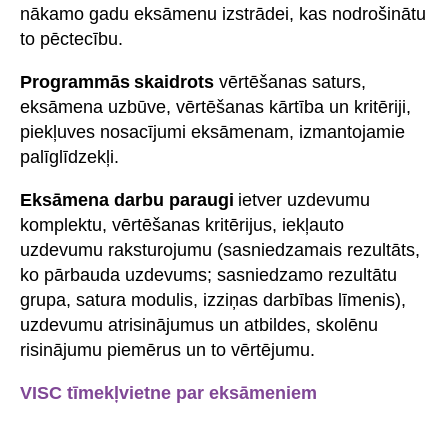
nākamo gadu eksāmenu izstrādei, kas nodrošinātu
to pēctecību.
Programmās skaidrots
vērtēšanas saturs,
eksāmena uzbūve, vērtēšanas kārtība un kritēriji,
piekļuves nosacījumi eksāmenam, izmantojamie
palīglīdzekļi.
Eksāmena darbu paraugi
ietver uzdevumu
komplektu, vērtēšanas kritērijus, iekļauto
uzdevumu raksturojumu (sasniedzamais rezultāts,
ko pārbauda uzdevums; sasniedzamo rezultātu
grupa, satura modulis, izziņas darbības līmenis),
uzdevumu atrisinājumus un atbildes, skolēnu
risinājumu piemērus un to vērtējumu.
VISC tīmekļvietne par eksāmeniem