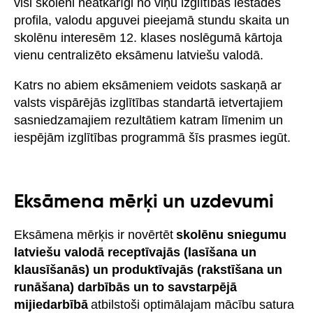
visi skolēni neatkarīgi no viņu izglītības iestādes
profila, valodu apguvei pieejamā stundu skaita un
skolēnu interesēm 12. klases noslēgumā kārtoja
vienu centralizēto eksāmenu latviešu valodā.
Katrs no abiem eksāmeniem veidots saskaņā ar
valsts vispārējās izglītības standartā ietvertajiem
sasniedzamajiem rezultātiem katram līmenim un
iespējām izglītības programmā šīs prasmes iegūt.
Eksāmena mērķi un uzdevumi
Eksāmena mērķis ir novērtēt
skolēnu sniegumu
latviešu valodā receptīvajās (lasīšana un
klausīšanās) un produktīvajās (rakstīšana un
runāšana) darbībās un to savstarpējā
mijiedarbībā
atbilstoši optimālajam mācību satura