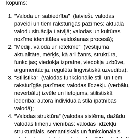
kopums:
“Valoda un sabiedrība” (latviešu valodas
paveidi un tiem raksturīgās pazīmes; aktuālā
valodu situācija Latvijā; valodas un kultūras
nozīme identitātes veidošanas procesā);
“Mediji, valoda un ietekme” (vēstījuma
aktualitāte, mērķis, kā arī žanrs, struktūra,
funkcijas; viedokļa izpratne, viedokļa uzbūve,
argumentācija; regulēta lingvistiskā uzvedība);
“Stilistika” (valodas funkcionālie stili un tiem
raksturīgās pazīmes; valodas līdzekļu (verbālu,
neverbālu) izvēle un lietojums, stilistiskā
iederība; autora individuālā stila īpatnības
valodā);
“Valodas struktūra” (valodas sistēma, dažādu
valodas līmeņu vienības; valodas līdzekļu
strukturālais, semantiskais un funkcionālais