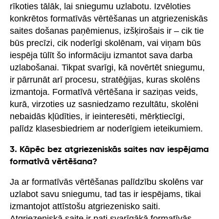
rīkoties tālāk, lai sniegumu uzlabotu. Izvēloties
konkrētos formatīvās vērtēšanas un atgriezeniskās
saites došanas paņēmienus, izšķirošais ir – cik tie
būs precīzi, cik noderīgi skolēnam, vai viņam būs
iespēja tūlīt šo informāciju izmantot sava darba
uzlabošanai. Tikpat svarīgi, kā novērtēt sniegumu,
ir pārrunāt arī procesu, stratēģijas, kuras skolēns
izmantoja. Formatīvā vērtēšana ir saziņas veids,
kurā, virzoties uz sasniedzamo rezultātu, skolēni
nebaidās kļūdīties, ir ieinteresēti, mērķtiecīgi,
palīdz klasesbiedriem ar noderīgiem ieteikumiem.
3. Kāpēc bez atgriezeniskās saites nav iespējama
formatīvā vērtēšana?
Ja ar formatīvās vērtēšanas palīdzību skolēns var
uzlabot savu sniegumu, tad tas ir iespējams, tikai
izmantojot attīstošu atgriezenisko saiti.
Atgriezeniskā saite ir pati svarīgākā formatīvās