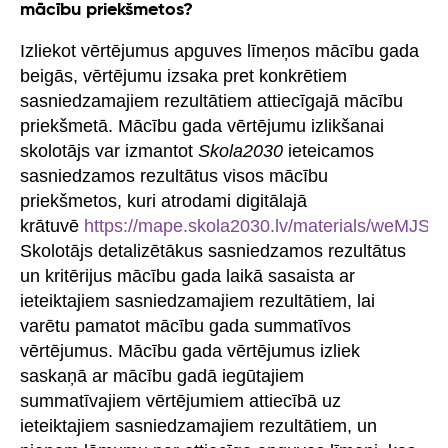
mācību priekšmetos?
Izliekot vērtējumus apguves līmeņos mācību gada
beigās, vērtējumu izsaka pret konkrētiem
sasniedzamajiem rezultātiem attiecīgajā mācību
priekšmetā. Mācību gada vērtējumu izlikšanai
skolotājs var izmantot
Skola2030
ieteicamos
sasniedzamos rezultātus visos mācību
priekšmetos, kuri atrodami digitālajā
krātuvē
https://mape.skola2030.lv/materials/weMJ
Skolotājs detalizētākus sasniedzamos rezultātus
un kritērijus mācību gada laikā sasaista ar
ieteiktajiem sasniedzamajiem rezultātiem, lai
varētu pamatot mācību gada summatīvos
vērtējumus. Mācību gada vērtējumus izliek
saskaņā ar mācību gadā iegūtajiem
summatīvajiem vērtējumiem attiecībā uz
ieteiktajiem sasniedzamajiem rezultātiem, un