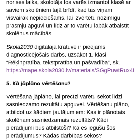
norises laiks, skolotājs tos varēs izmantot klasē ar
saviem skolēniem tajā brīdī, kad tas viņam
visvairāk nepieciešams, lai izvērtētu nozīmīgu
prasmju apguvi un līdz ar to varētu labāk atbalstīt
skolēnus mācībās.
Skola2030
digitālajā krātuvē ir pieejams
diagnosticējošais darbs, uzsākot 1. klasi
“Rēķinpratība, tekstpratība un pašvadība”, sk.
https://mape.skola2030.lv/materials/SGgPuwtRux4
5. Kā jāplāno vērtēšanu?
Vērtēšana jāplāno, lai precīzi varētu sekot līdzi
sasniedzamo rezultātu apguvei. Vērtēšanu plāno,
atbildot uz šādiem jautājumiem: Kas ir plānotais
skolēnam sasniedzamais rezultāts? Kādi
pierādījumi būs atbilstoši? Kā es iegūšu šos
pierādījumus? Kādas darbības sekos?