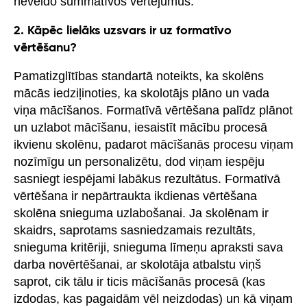
neveido summatīvos vērtējumus.
2. Kāpēc lielāks uzsvars ir uz formatīvo
vērtēšanu?
Pamatizglītības standartā noteikts, ka skolēns
mācās iedziļinoties, ka skolotājs plāno un vada
viņa mācīšanos. Formatīvā vērtēšana palīdz plānot
un uzlabot mācīšanu, iesaistīt mācību procesā
ikvienu skolēnu, padarot mācīšanās procesu viņam
nozīmīgu un personalizētu, dod viņam iespēju
sasniegt iespējami labākus rezultātus. Formatīvā
vērtēšana ir nepārtraukta ikdienas vērtēšana
skolēna snieguma uzlabošanai. Ja skolēnam ir
skaidrs, saprotams sasniedzamais rezultāts,
snieguma kritēriji, snieguma līmeņu apraksti sava
darba novērtēšanai, ar skolotāja atbalstu viņš
saprot, cik tālu ir ticis mācīšanās procesā (kas
izdodas, kas pagaidām vēl neizdodas) un kā viņam