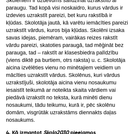
Skolēniem ir uzdevums salīdzināt uzrakstīto ar
paraugu. Tad kopā visi noskaidro, kurus vārdus ir
izdevies uzrakstīt pareizi, bet kuru rakstībā ir
kļūdas. Skolotāja jautā, kā varētu iemācīties pareizi
uzrakstīt vārdus, kuros bija kļūdas. Skolēni izsaka
savas idejas, piemēram, vairākas reizes rakstīt
vārdu pareizi, skatoties paraugā, tad mēģināt bez
parauga, tad – rakstīt ar klasesbiedra palīdzību
(viens diktē pa burtiem, otrs raksta) u. c. Skolotāja
aicina izvēlēties vienu no minētajiem veidiem un
mācīties uzrakstīt vārdus. Skolēnus, kuri vārdus
uzrakstījuši, skolotāja aicina vienu nosaukumu
iesaistīt teikumā ar noteikta skaita vārdiem vai
piedāvā izrakstīt no teksta, kurā minēti dienu
nosaukumi, tādu teikumu, kurā ir, pēc skolēnu
domām, visgrūtāk uzrakstāms diennakts daļas
nosaukums.
4. Kā izmantot
Skola2030
pieejamos