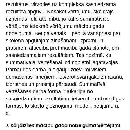
rezultātus, virzoties uz kompleksa sasniedzamā
rezultāta apguvi. Nosakot vērtējumu, skolotājs
uzņemas lielu atbildību, jo katrs summatīvais
vērtējums ietekmē vērtējumu mācību gada
nobeigumā. Bet galvenais – pēc tā var spriest par
skolēna apgūtajām zināšanām, izpratni un
prasmēm attiecībā pret mācību gadā plānotajiem
sasniedzamajiem rezultātiem. Tas nozīmē, ka
summatīvajai vērtēšanai ļoti nopietni jāgatavojas.
Pārbaudes darbā jāiekļauj uzdevumi visiem
domāšanas līmeņiem, ietverot svarīgāko zināšanu,
izpratnes un prasmju pārbaudi. Summatīvā
vērtēšanas darba forma ir atkarīga no
sasniedzamiem rezultātiem, ietverot daudzveidīgas
formas, to skaitā gleznojumu, modeli, pētījumu u.
c.
7. Kā jāizliek mācību gada nobeiguma vērtējumi