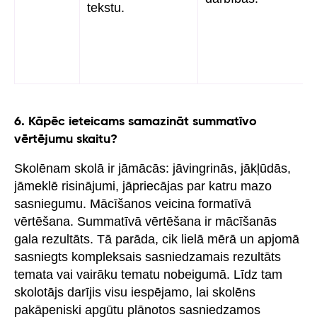
tekstu.
6. Kāpēc ieteicams samazināt summatīvo
vērtējumu skaitu?
Skolēnam skolā ir jāmācās: jāvingrinās, jākļūdās,
jāmeklē risinājumi, jāpriecājas par katru mazo
sasniegumu. Mācīšanos veicina formatīvā
vērtēšana. Summatīvā vērtēšana ir mācīšanās
gala rezultāts. Tā parāda, cik lielā mērā un apjomā
sasniegts kompleksais sasniedzamais rezultāts
temata vai vairāku tematu nobeigumā. Līdz tam
skolotājs darījis visu iespējamo, lai skolēns
pakāpeniski apgūtu plānotos sasniedzamos