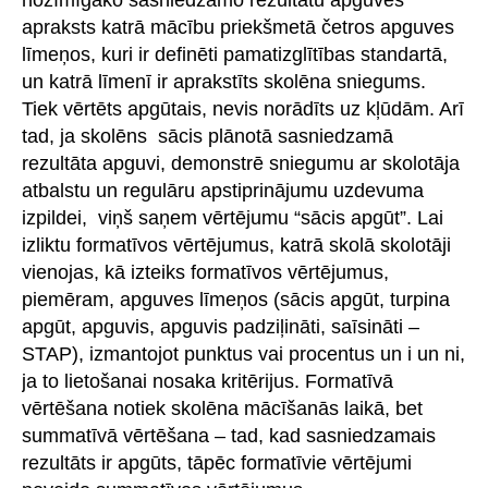
apraksts katrā mācību priekšmetā četros apguves
līmeņos, kuri ir definēti pamatizglītības standartā,
un katrā līmenī ir aprakstīts skolēna sniegums.
Tiek vērtēts apgūtais, nevis norādīts uz kļūdām. Arī
tad, ja skolēns sācis plānotā sasniedzamā
rezultāta apguvi, demonstrē sniegumu ar skolotāja
atbalstu un regulāru apstiprinājumu uzdevuma
izpildei, viņš saņem vērtējumu “sācis apgūt”. Lai
izliktu formatīvos vērtējumus, katrā skolā skolotāji
vienojas, kā izteiks formatīvos vērtējumus,
piemēram, apguves līmeņos (sācis apgūt, turpina
apgūt, apguvis, apguvis padziļināti, saīsināti –
STAP), izmantojot punktus vai procentus un i un ni,
ja to lietošanai nosaka kritērijus. Formatīvā
vērtēšana notiek skolēna mācīšanās laikā, bet
summatīvā vērtēšana – tad, kad sasniedzamais
rezultāts ir apgūts, tāpēc formatīvie vērtējumi