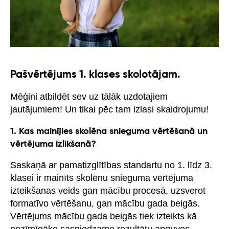
Pašvērtējums 1. klases skolotājam.
Mēģini atbildēt sev uz tālāk uzdotajiem
jautājumiem! Un tikai pēc tam izlasi skaidrojumu!
1. Kas mainījies skolēna snieguma vērtēšanā un
vērtējuma izlikšanā?
Saskaņā ar pamatizglītības standartu no 1. līdz 3.
klasei ir mainīts skolēnu snieguma vērtējuma
izteikšanas veids gan mācību procesā, uzsverot
formatīvo vērtēšanu, gan mācību gada beigās.
Vērtējums mācību gada beigās tiek izteikts kā
nozīmīgāko sasniedzamo rezultātu apguves