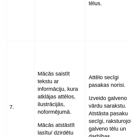
tēlus.
Mācās saistīt
Attēlo secīgi
tekstu ar
pasakas norisi.
informāciju, kura
atklājas attēlos,
Izveido galveno
ilustrācijās,
vārdu sarakstu.
7.
noformējumā.
Atstāsta pasaku
secīgi, raksturojot
Mācās atstāstīt
galveno tēlu un
lasītu/ dzirdētu
darbības.