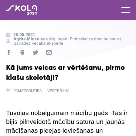
26.05.2021
Agrita Miesniece
Mg. paed. Pirmsskolas mācību satura
izstrādes vecākā eksperte
Kā jums veicas ar vērtēšanu, pirmo
klašu skolotāji?
PAMATIZGLĪTĪBA
VĒRTĒŠANA
Tuvojas nobeigumam mācību gads. Tas ir
bijis pilnveidotā mācību satura un jaunās
mācīšanas pieejas ieviešanas un