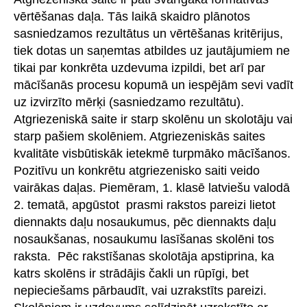
vērtēšanas daļa. Tās laikā skaidro plānotos
sasniedzamos rezultātus un vērtēšanas kritērijus,
tiek dotas un saņemtas atbildes uz jautājumiem ne
tikai par konkrēta uzdevuma izpildi, bet arī par
mācīšanās procesu kopumā un iespējām sevi vadīt
uz izvirzīto mērķi (sasniedzamo rezultātu).
Atgriezeniskā saite ir starp skolēnu un skolotāju vai
starp pašiem skolēniem. Atgriezeniskās saites
kvalitāte visbūtiskāk ietekmē turpmāko mācīšanos.
Pozitīvu un konkrētu atgriezenisko saiti veido
vairākas daļas. Piemēram, 1. klasē latviešu valodā
2. tematā, apgūstot prasmi rakstos pareizi lietot
diennakts daļu nosaukumus, pēc diennakts daļu
nosaukšanas, nosaukumu lasīšanas skolēni tos
raksta. Pēc rakstīšanas skolotāja apstiprina, ka
katrs skolēns ir strādājis čakli un rūpīgi, bet
nepieciešams pārbaudīt, vai uzrakstīts pareizi.