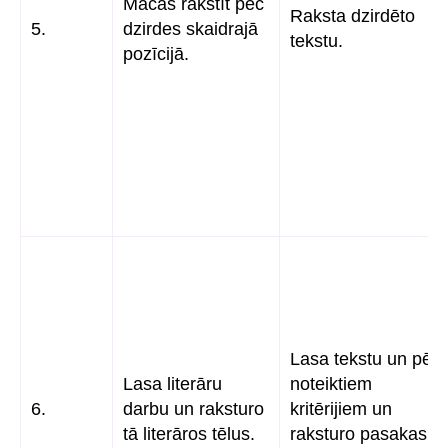
Mācās rakstīt pēc
Raksta dzirdēto
5.
dzirdes skaidrajā
tekstu.
pozīcijā.
Lasa tekstu un pēc
Lasa literāru
noteiktiem
6.
darbu un raksturo
kritērijiem un
tā literāros tēlus.
raksturo pasakas