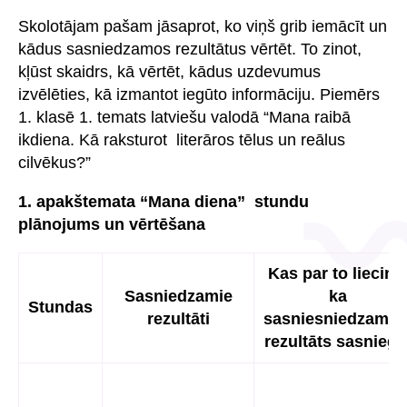
Skolotājam pašam jāsaprot, ko viņš grib iemācīt un
kādus sasniedzamos rezultātus vērtēt. To zinot,
kļūst skaidrs, kā vērtēt, kādus uzdevumus
izvēlēties, kā izmantot iegūto informāciju. Piemērs
1. klasē 1. temats latviešu valodā “Mana raibā
ikdiena. Kā raksturot literāros tēlus un reālus
cilvēkus?”
1. apakštemata “Mana diena” stundu
plānojums un vērtēšana
Kas par to liecina
Sasniedzamie
ka
Stundas
rezultāti
sasniesniedzamai
rezultāts sasniegt