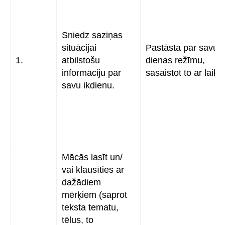
Sniedz saziņas
situācijai
Pastāsta par savu
1.
atbilstošu
dienas režīmu,
informāciju par
sasaistot to ar laiku
savu ikdienu.
Mācās lasīt un/
vai klausīties ar
dažādiem
mērķiem (saprot
teksta tematu,
tēlus, to