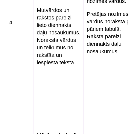
nozīmes vārdus.
Mutvārdos un
Pretējas nozīmes
rakstos pareizi
vārdus noraksta pa
4.
lieto diennakts
pāriem tabulā.
daļu nosaukumus.
Raksta pareizi
Noraksta vārdus
diennakts daļu
un teikumus no
nosaukumus.
rakstīta un
iespiesta teksta.