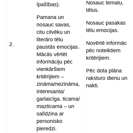
Nosauc tematu,
īpašības).
tēlus.
Pamana un
Nosauc pasakas
nosauc savas,
tēlu emocijas.
citu cilvēku un
literāro tēlu
Novērtē informāciju
2.
paustās emocijas.
pēc noteiktiem
Mācās vērtēt
kritērijiem.
informāciju pēc
vienkāršiem
Pēc dota plāna
kritērijiem –
raksturo dienu un
zināma/nezināma,
nakti.
interesanta/
garlaicīga, ticama/
mazticama – un
salīdzina ar
personisko
pieredzi.