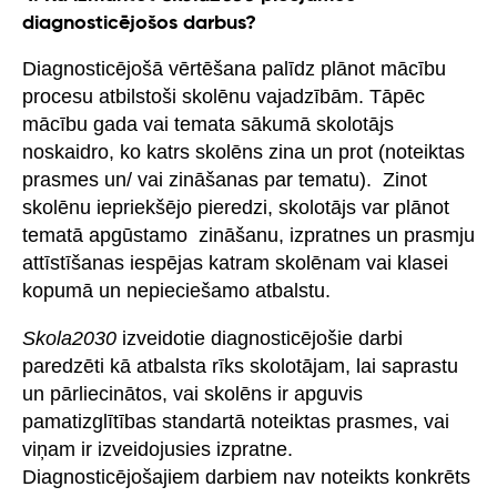
diagnosticējošos darbus?
Diagnosticējošā vērtēšana palīdz plānot mācību
procesu atbilstoši skolēnu vajadzībām. Tāpēc
mācību gada vai temata sākumā skolotājs
noskaidro, ko katrs skolēns zina un prot (noteiktas
prasmes un/ vai zināšanas par tematu). Zinot
skolēnu iepriekšējo pieredzi, skolotājs var plānot
tematā apgūstamo zināšanu, izpratnes un prasmju
attīstīšanas iespējas katram skolēnam vai klasei
kopumā un nepieciešamo atbalstu.
Skola2030
izveidotie diagnosticējošie darbi
paredzēti kā atbalsta rīks skolotājam, lai saprastu
un pārliecinātos, vai skolēns ir apguvis
pamatizglītības standartā noteiktas prasmes, vai
viņam ir izveidojusies izpratne.
Diagnosticējošajiem darbiem nav noteikts konkrēts