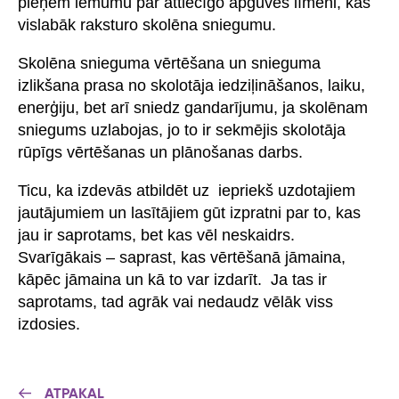
pieņem lēmumu par attiecīgo apguves līmeni, kas
vislabāk raksturo skolēna sniegumu.
Skolēna snieguma vērtēšana un snieguma
izlikšana prasa no skolotāja iedziļināšanos, laiku,
enerģiju, bet arī sniedz gandarījumu, ja skolēnam
sniegums uzlabojas, jo to ir sekmējis skolotāja
rūpīgs vērtēšanas un plānošanas darbs.
Ticu, ka izdevās atbildēt uz iepriekš uzdotajiem
jautājumiem un lasītājiem gūt izpratni par to, kas
jau ir saprotams, bet kas vēl neskaidrs.
Svarīgākais – saprast, kas vērtēšanā jāmaina,
kāpēc jāmaina un kā to var izdarīt. Ja tas ir
saprotams, tad agrāk vai nedaudz vēlāk viss
izdosies.
ATPAKAĻ