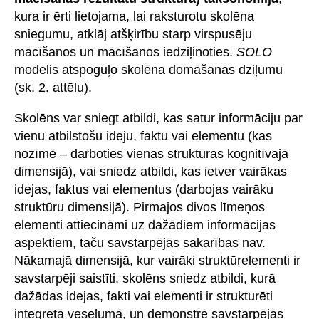
kura ir ērti lietojama, lai raksturotu skolēna
sniegumu, atklāj atšķirību starp virspusēju
mācīšanos un mācīšanos iedziļinoties.
SOLO
modelis atspoguļo skolēna domāšanas dziļumu
(sk. 2. attēlu).
Skolēns var sniegt atbildi, kas satur informāciju par
vienu atbilstošu ideju, faktu vai elementu (kas
nozīmē – darboties vienas struktūras kognitīvajā
dimensijā), vai sniedz atbildi, kas ietver vairākas
idejas, faktus vai elementus (darbojas vairāku
struktūru dimensijā). Pirmajos divos līmeņos
elementi attiecināmi uz dažādiem informācijas
aspektiem, taču savstarpējās sakarības nav.
Nākamajā dimensijā, kur vairāki struktūrelementi ir
savstarpēji saistīti, skolēns sniedz atbildi, kurā
dažādas idejas, fakti vai elementi ir strukturēti
integrētā veselumā, un demonstrē savstarpējās