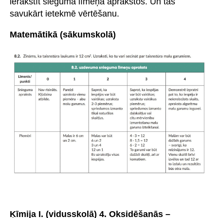
ierakstīt sieguma līmeņa aprakstos. Un tas
savukārt ietekmē vērtēšanu.
Matemātikā (sākumskolā)
Ķīmija I. (vidusskolā) 4. Oksidēšanās –