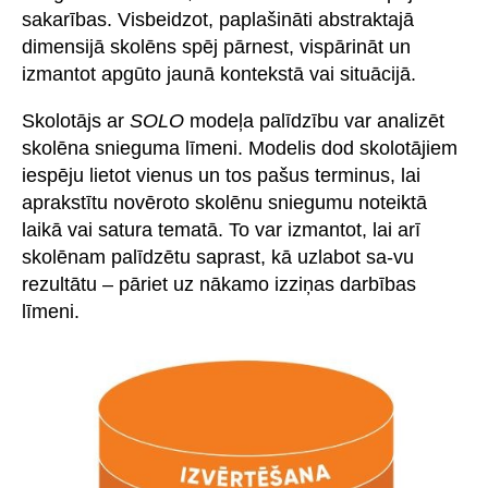
sakarības. Visbeidzot, paplašināti abstraktajā
dimensijā skolēns spēj pārnest, vispārināt un
izmantot apgūto jaunā kontekstā vai situācijā.
Skolotājs ar
SOLO
modeļa palīdzību var analizēt
skolēna snieguma līmeni. Modelis dod skolotājiem
iespēju lietot vienus un tos pašus terminus, lai
aprakstītu novēroto skolēnu sniegumu noteiktā
laikā vai satura tematā. To var izmantot, lai arī
skolēnam palīdzētu saprast, kā uzlabot sa-vu
rezultātu – pāriet uz nākamo izziņas darbības
līmeni.