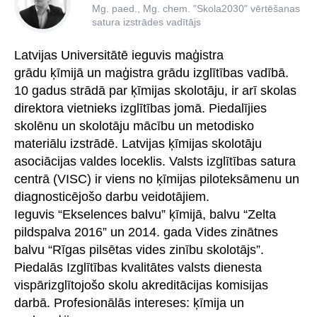
Mg. paed., Mg. chem. "Skola2030" vērtēšanas
satura izstrādes vadītājs
Latvijas Universitātē ieguvis maģistra
grādu ķīmijā un maģistra grādu izglītības vadībā.
10 gadus strādā par ķīmijas skolotāju, ir arī skolas
direktora vietnieks izglītības jomā. Piedalījies
skolēnu un skolotāju mācību un metodisko
materiālu izstrādē. Latvijas ķīmijas skolotāju
asociācijas valdes loceklis. Valsts izglītības satura
centrā (VISC) ir viens no ķīmijas piloteksāmenu un
diagnosticējošo darbu veidotājiem.
Ieguvis “Ekselences balvu” ķīmijā, balvu “Zelta
pildspalva 2016” un 2014. gada Vides zinātnes
balvu “Rīgas pilsētas vides zinību skolotājs”.
Piedalās Izglītības kvalitātes valsts dienesta
vispārizglītojošo skolu akreditācijas komisijas
darbā. Profesionālās intereses: ķīmija un