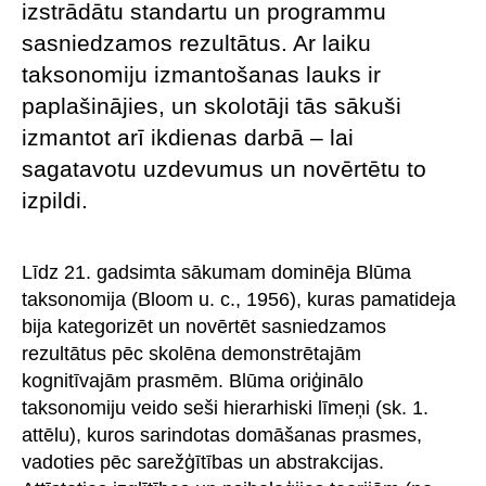
izstrādātu standartu un programmu
sasniedzamos rezultātus. Ar laiku
taksonomiju izmantošanas lauks ir
paplašinājies, un skolotāji tās sākuši
izmantot arī ikdienas darbā – lai
sagatavotu uzdevumus un novērtētu to
izpildi.
Līdz 21. gadsimta sākumam dominēja Blūma
taksonomija (Bloom u. c., 1956), kuras pamatideja
bija kategorizēt un novērtēt sasniedzamos
rezultātus pēc skolēna demonstrētajām
kognitīvajām prasmēm. Blūma oriģinālo
taksonomiju veido seši hierarhiski līmeņi (sk. 1.
attēlu), kuros sarindotas domāšanas prasmes,
vadoties pēc sarežģītības un abstrakcijas.