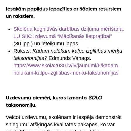
Iesakām papildus iepazīties ar šādiem resursiem
un rakstiem.
Skolēna kognitīvās darbības dziļuma mērīšana,
LU SIIC izdevumā “Mācīšanās lietpratībai”
(80.lpp.) un ieteikumu lapas
Raksts:
Kādam nolūkam kalpo izglītības mērķu
taksonomijas?
Edmunds Vanags.
https://www.skola2030.lv/lv/jaunumi/6/kadam-
nolukam-kalpo-izglitibas-merku-taksonomijas
Uzdevumu piemēri, kuros izmanto
SOLO
taksonomiju.
Veicot uzdevumu, skolēnam ir iespēja demonstrēt
sniegumu atšķirīgās kvalitātes pakāpēs, ko var