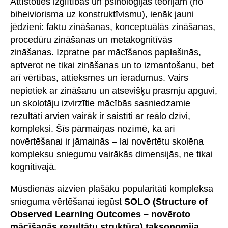
Attīstoties izglītības un psiholoģijas teorijām (no
biheiviorisma uz konstruktīvismu), ienāk jauni
jēdzieni: faktu zināšanas, konceptuālās zināšanas,
procedūru zināšanas un metakognitīvās
zināšanas. Izpratne par mācīšanos paplašinās,
aptverot ne tikai zināšanas un to izmantošanu, bet
arī vērtības, attieksmes un ieradumus. Vairs
nepietiek ar zināšanu un atsevišķu prasmju apguvi,
un skolotāju izvirzītie mācībās sasniedzamie
rezultāti arvien vairāk ir saistīti ar reālo dzīvi,
kompleksi. Šīs pārmaiņas nozīmē, ka arī
novērtēšanai ir jāmainās – lai novērtētu skolēna
kompleksu sniegumu vairākās dimensijās, ne tikai
kognitīvajā.
Mūsdienās aizvien plašāku popularitāti kompleksa
snieguma vērtēšanai iegūst
SOLO (Structure of
Observed Learning Outcomes – novēroto
mācīšanās rezultātu struktūra) taksonomija
,