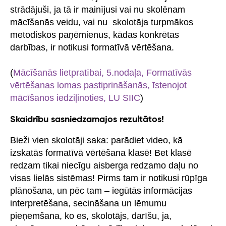
strādājuši, ja tā ir mainījusi vai nu skolēnam
mācīšanās veidu, vai nu skolotāja turpmākos
metodiskos paņēmienus, kādas konkrētas
darbības, ir notikusi formatīvā vērtēšana.
(
Mācīšanās lietpratībai, 5.nodaļa, Formatīvās
vērtēšanas lomas pastiprināšanās, īstenojot
mācīšanos iedziļinoties, LU SIIC
)
Skaidrību sasniedzamajos rezultātos!
Bieži vien skolotāji saka: parādiet video, kā
izskatās formatīvā vērtēšana klasē! Bet klasē
redzam tikai niecīgu aisberga redzamo daļu no
visas lielās sistēmas! Pirms tam ir notikusi rūpīga
plānošana, un pēc tam – iegūtās informācijas
interpretēšana, secināšana un lēmumu
pieņemšana, ko es, skolotājs, darīšu, ja,