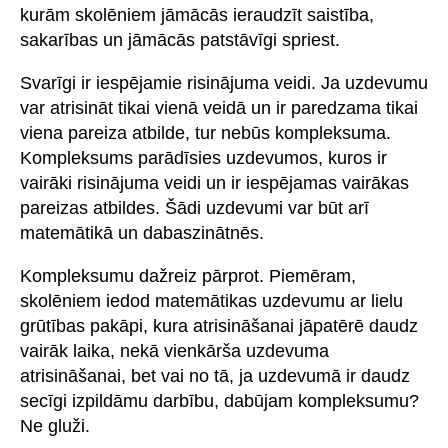
kurām skolēniem jāmācās ieraudzīt saistība,
sakarības un jāmācās patstāvīgi spriest.
Svarīgi ir iespējamie risinājuma veidi. Ja uzdevumu
var atrisināt tikai vienā veidā un ir paredzama tikai
viena pareiza atbilde, tur nebūs kompleksuma.
Kompleksums parādīsies uzdevumos, kuros ir
vairāki risinājuma veidi un ir iespējamas vairākas
pareizas atbildes. Šādi uzdevumi var būt arī
matemātikā un dabaszinātnēs.
Kompleksumu dažreiz pārprot. Piemēram,
skolēniem iedod matemātikas uzdevumu ar lielu
grūtības pakāpi, kura atrisināšanai jāpatērē daudz
vairāk laika, nekā vienkārša uzdevuma
atrisināšanai, bet vai no tā, ja uzdevumā ir daudz
secīgi izpildāmu darbību, dabūjam kompleksumu?
Ne gluži.