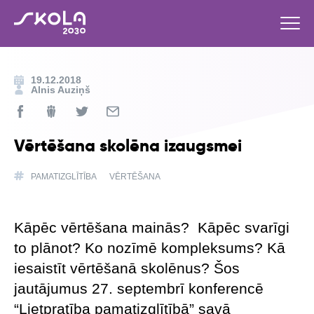
19.12.2018
Alnis Auziņš
Vērtēšana skolēna izaugsmei
PAMATIZGLĪTĪBA
VĒRTĒŠANA
Kāpēc vērtēšana mainās? Kāpēc svarīgi
to plānot? Ko nozīmē kompleksums? Kā
iesaistīt vērtēšanā skolēnus? Šos
jautājumus 27. septembrī konferencē
“Lietpratība pamatizglītībā” savā