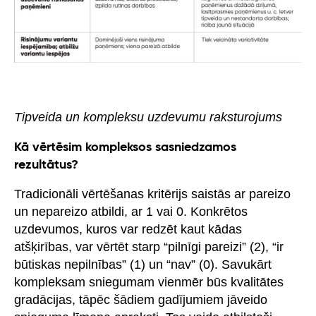
Tipveida un kompleksu uzdevumu raksturojums
Kā vērtēsim kompleksos sasniedzamos
rezultātus?
Tradicionāli vērtēšanas kritērijs saistās ar pareizo
un nepareizo atbildi, ar 1 vai 0. Konkrētos
uzdevumos, kuros var redzēt kaut kādas
atšķirības, var vērtēt starp “pilnīgi pareizi” (2), “ir
būtiskas nepilnības” (1) un “nav” (0). Savukārt
kompleksam sniegumam vienmēr būs kvalitātes
gradācijas, tāpēc šādiem gadījumiem jāveido