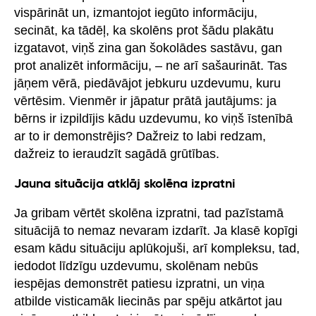
vispārināt un, izmantojot iegūto informāciju,
secināt, ka tādēļ, ka skolēns prot šādu plakātu
izgatavot, viņš zina gan šokolādes sastāvu, gan
prot analizēt informāciju, – ne arī sašaurināt. Tas
jāņem vērā, piedāvājot jebkuru uzdevumu, kuru
vērtēsim. Vienmēr ir jāpatur prātā jautājums: ja
bērns ir izpildījis kādu uzdevumu, ko viņš īstenībā
ar to ir demonstrējis? Dažreiz to labi redzam,
dažreiz to ieraudzīt sagādā grūtības.
Jauna situācija atklāj skolēna izpratni
Ja gribam vērtēt skolēna izpratni, tad pazīstamā
situācijā to nemaz nevaram izdarīt. Ja klasē kopīgi
esam kādu situāciju aplūkojuši, arī kompleksu, tad,
iedodot līdzīgu uzdevumu, skolēnam nebūs
iespējas demonstrēt patiesu izpratni, un viņa
atbilde visticamāk liecinās par spēju atkārtot jau