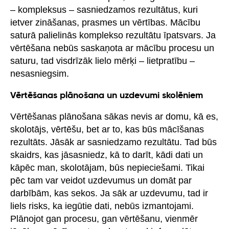
– kompleksus – sasniedzamos rezultātus, kuri
ietver zināšanas, prasmes un vērtības. Mācību
saturā palielinās komplekso rezultātu īpatsvars. Ja
vērtēšana nebūs saskaņota ar mācību procesu un
saturu, tad visdrīzāk lielo mērķi – lietpratību –
nesasniegsim.
Vērtēšanas plānošana un uzdevumi skolēniem
Vērtēšanas plānošana sākas nevis ar domu, kā es,
skolotājs, vērtēšu, bet ar to, kas būs mācīšanas
rezultāts. Jāsāk ar sasniedzamo rezultātu. Tad būs
skaidrs, kas jāsasniedz, kā to darīt, kādi dati un
kāpēc man, skolotājam, būs nepieciešami. Tikai
pēc tam var veidot uzdevumus un domāt par
darbībām, kas sekos. Ja sāk ar uzdevumu, tad ir
liels risks, ka iegūtie dati, nebūs izmantojami.
Plānojot gan procesu, gan vērtēšanu, vienmēr