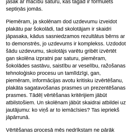
jāsāk ar mācību saturu, kas tagad ir formulēts
septiņās jomās.
Piemēram, ja skolēnam dod uzdevumu izveidot
plakātu par šokolādi, tad skolotājam ir skaidri
jāpasaka, kādus sasniedzamos rezultātus bērns ar
to demonstrēs, jo uzdevums ir komplekss. Uzdodot
šādu uzdevumu, skolotājs varētu gribēt izvērtēt
gan skolēna izpratni par saturu, piemēram,
šokolādes sastāvu, saistību ar veselību, ražošanas
tehnoloģisko procesu un tamlīdzīgi, gan,
piemēram, informācijas avotu kritisku izvērtēšanu,
plakāta sagatavošanas prasmes un prezentēšanas
prasmes. Tādēļ vērtēšanas kritērijiem jābūt
atbilstošiem. Un skolēnam jābūt skaidrai atbildei uz
jautājumu: ko viņš ar to iemācīsies? Tas iepriekš
jāpārrunā.
Vērtēšanas procesā mēs nedrīkstam ne pārāk