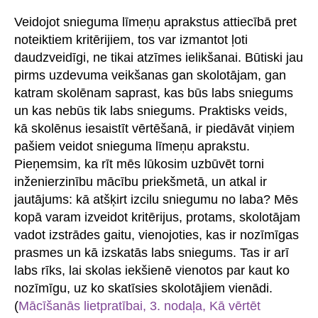
Veidojot snieguma līmeņu aprakstus attiecībā pret
noteiktiem kritērijiem, tos var izmantot ļoti
daudzveidīgi, ne tikai atzīmes ielikšanai. Būtiski jau
pirms uzdevuma veikšanas gan skolotājam, gan
katram skolēnam saprast, kas būs labs sniegums
un kas nebūs tik labs sniegums. Praktisks veids,
kā skolēnus iesaistīt vērtēšanā, ir piedāvāt viņiem
pašiem veidot snieguma līmeņu aprakstu.
Pieņemsim, ka rīt mēs lūkosim uzbūvēt torni
inženierzinību mācību priekšmetā, un atkal ir
jautājums: kā atšķirt izcilu sniegumu no laba? Mēs
kopā varam izveidot kritērijus, protams, skolotājam
vadot izstrādes gaitu, vienojoties, kas ir nozīmīgas
prasmes un kā izskatās labs sniegums. Tas ir arī
labs rīks, lai skolas iekšienē vienotos par kaut ko
nozīmīgu, uz ko skatīsies skolotājiem vienādi.
(
Mācīšanās lietpratībai, 3. nodaļa, Kā vērtēt