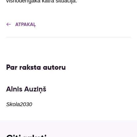
visnoderīgākā katrā situācijā.
ATPAKAĻ
Par raksta autoru
Alnis Auziņš
Skola2030