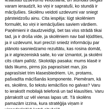
varam ieraudzīt, ko viņi ir sapratuši, ko stundā ir
mācījušies. Skolēnu veidoti uzdevumi var sniegt
pārsteidzošu ainu. Cita iespēja: lūgt skolēniem
formulēt, ko viņi ir iemācījušies saviem vārdiem.
Paņēmieni ir daudzveidīgi, bet tas viss strādā tikai
tad, ja ir droša vide, ja skolēniem nav bail kļūdīties,
ja ir uzdevumi, kuri precīzi sniedz informāciju par
plānoto sasniedzamo rezultātu, kas rosina domāt,
ja ir atgriezeniskā saite, ko var izmantot, ja skolēni
cits citam palīdz. Skolotājs pasaka: mums klasē ir
tāds likums, pirms jūs paprasīsiet man, jūs
paprasīsiet trim klasesbiedriem. Un, protams,
pašvadīta mācīšanās komponente. Piemēram, kā
es, skolēns, šo tekstu iemācīšos no galvas? Varu
to ierakstīt mobilajā telefonā un tad klausīties. Varu
pārrakstīt uz vēl vienas lapas utt. Tā skolēns
pamazām izzina, kura stratēģija viņam ir