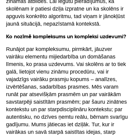
zināmas atbildes. Lai iegūtu pierādījumus, ka
skolēnam ir patiesi dziļa izpratne un ka skolēns ir
apguvis konkrēto algoritmu, tad viņam ir jānokļūst
jaunā situācijā, nepazīstamā kontekstā.
Ko nozīmē kompleksums un kompleksi uzdevumi?
Runājot par kompleksumu, pirmkārt, jāuzver
vairāku elementu mijiedarbība un domāšanas
līmenis, ko prasa uzdevums. Vai skolēns ar to tiek
galā, lietojot vienu zināmu procedūru, vai ir
vajadzīgs vairāku prasmju kopums – analīzes,
izvērtēšanas, sadarbības prasmes. Mēs varam
runāt par atsevišķām prasmēm un par vairākām
savstarpēji saistītām prasmēm; par šauru zinātnes
kontekstu un par starpdisciplināru kontekstu; par
autentisku, no dzīves ņemtu reālu, bērnam svarīgu
gadījumu. Mums jātiecas iet dziļāk. Tur, kur ir
vairākas un savā starpā saistītas idejas, starp