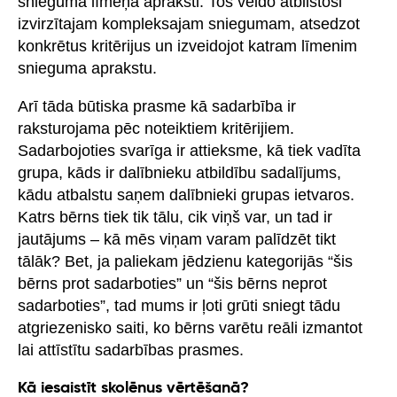
snieguma līmeņa apraksti. Tos veido atbilstoši
izvirzītajam kompleksajam sniegumam, atsedzot
konkrētus kritērijus un izveidojot katram līmenim
snieguma aprakstu.
Arī tāda būtiska prasme kā sadarbība ir
raksturojama pēc noteiktiem kritērijiem.
Sadarbojoties svarīga ir attieksme, kā tiek vadīta
grupa, kāds ir dalībnieku atbildību sadalījums,
kādu atbalstu saņem dalībnieki grupas ietvaros.
Katrs bērns tiek tik tālu, cik viņš var, un tad ir
jautājums – kā mēs viņam varam palīdzēt tikt
tālāk? Bet, ja paliekam jēdzienu kategorijās “šis
bērns prot sadarboties” un “šis bērns neprot
sadarboties”, tad mums ir ļoti grūti sniegt tādu
atgriezenisko saiti, ko bērns varētu reāli izmantot
lai attīstītu sadarbības prasmes.
Kā iesaistīt skolēnus vērtēšanā?