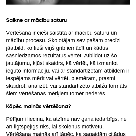
Saikne ar mācību saturu
Vērtēšana ir cieši saistīta ar mācību saturu un
mācību procesu. Skolotājam sev pašam precīzi
jāatbild, ko tieši viņš grib iemācīt un kādus
sasniedzamos rezultātus vērtēt. Atbildot uz šo
jautājumu, kļūst skaidrs, kā vērtēt, kā izmantot
iegūto informāciju, vai ar standartizētām atbildēm ir
iespējams mērīt vai vērtēt, piemēram, prasmi
skaidrot, analizēt, vai standartizēto atbilžu formāts
šiem vērtēšanas mērķiem tomēr nederēs.
Kāpēc mainās vērtēšana?
Pētījumi liecina, ka atzīme nav gana iedarbīgs, ne
arī ilgtspējīgs rīks, lai skolēnus motivētu.
Vērtēšana mainās arī tāpēc, ka sagaidām citādus