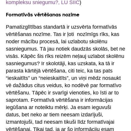
kompleksu sniegumu?, LU SIIC
)
Formatīvās vērtēšanas nozīme
Pamatizglītības standartā ir uzsvērta formatīvās
vērtēšanas nozīme. Tas ir ļoti nozīmīgs rīks, kas
noder mācību procesā, lai uzlabotu skolēnu
sasniegumus. Tā jau notiek daudzās skolās, bet ne
visās. Kāpēc šis rīks reizēm neļauj uzlabot skolēnu
sasniegumus? Ir skolotāji, kas uzskata, ka tā ir
parasta kārtējā vērtēšana, citi teic, ka tas pats
“ieskaitīts” un “neieskaitīts”, un viņi mēdz nosaukt
vē dažādus citus veidus, ko nodēvē par formatīvo
vērtēšanu. Tāpēc ir svarīgi vienoties, ko īsti ar to
saprotam. Formatīvā vērtēšana ir informācijas
iegūšana ar noteiktu mērķi. Ja esam ieguvuši
datus, bet neko ar tiem neesam izdarījuši,
izmantojuši, tad neesam tikuši līdz formatīvajai
vērtēšanai. Tikai tad, ja ar šo informāciju esam