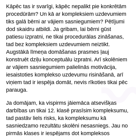
Kāpēc tas ir svarīgi, kāpēc nepalikt pie konkrētām
procedūrām? Un kā ar kompleksiem uzdevumiem
tiks galā bērni ar vājiem sasniegumiem? Pētījumi
dod skaidru atbildi. Ja gribam, lai bērni gūst
patiesu izpratni, ne tikai procedurālas zināšanas,
tad bez kompleksiem uzdevumiem neiztikt.
Augstākā līmeņa domāšanas prasmes ļauj
konstruēt dziļu konceptuālu izpratni. Arī skolēniem
ar vājiem sasniegumiem palielinās motivācija,
iesaistoties komplekso uzdevumu risināšanā, arī
viņiem tad ir iespēja domāt, nevis rīkoties tikai pēc
parauga.
Ja domājam, ka vispirms jāiemāca atsevišķas
darbības un tikai 12. klasē prasīsim kompleksumu,
tad pastāv liels risks, ka kompleksumu kā
sasniedzamo rezultātu skolēni nesasniegs. Jau no
pirmās klases ir iespējams dot kompleksos