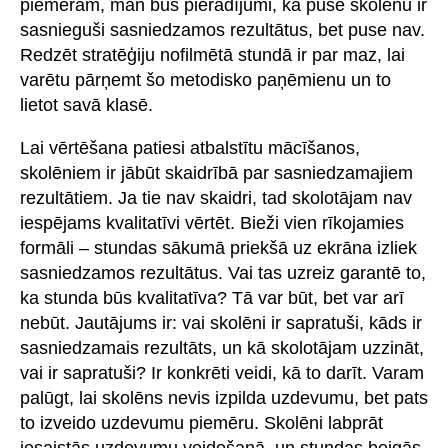
piemēram, man būs pierādījumi, ka puse skolēnu ir
sasnieguši sasniedzamos rezultātus, bet puse nav.
Redzēt stratēģiju nofilmētā stundā ir par maz, lai
varētu pārņemt šo metodisko paņēmienu un to
lietot savā klasē.
Lai vērtēšana patiesi atbalstītu mācīšanos,
skolēniem ir jābūt skaidrībā par sasniedzamajiem
rezultātiem. Ja tie nav skaidri, tad skolotājam nav
iespējams kvalitatīvi vērtēt. Bieži vien rīkojamies
formāli – stundas sākumā priekšā uz ekrāna izliek
sasniedzamos rezultātus. Vai tas uzreiz garantē to,
ka stunda būs kvalitatīva? Tā var būt, bet var arī
nebūt. Jautājums ir: vai skolēni ir sapratuši, kāds ir
sasniedzamais rezultāts, un kā skolotājam uzzināt,
vai ir sapratuši? Ir konkrēti veidi, kā to darīt. Varam
palūgt, lai skolēns nevis izpilda uzdevumu, bet pats
to izveido uzdevumu piemēru. Skolēni labprāt
iesaistās uzdevumu veidošanā, un stundas beigās