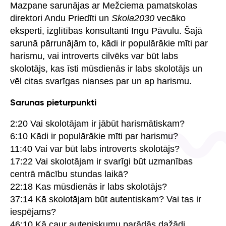
Mazpane sarunājas ar Mežciema pamatskolas
direktori Andu Priedīti un
Skola2030
vecāko
eksperti, izglītības konsultanti Ingu Pāvulu. Šajā
sarunā pārrunājām to, kādi ir populārākie mīti par
harismu, vai introverts cilvēks var būt labs
skolotājs, kas īsti mūsdienās ir labs skolotājs un
vēl citas svarīgas nianses par un ap harismu.
Sarunas pieturpunkti
2:20 Vai skolotājam ir jābūt harismātiskam?
6:10 Kādi ir populārākie mīti par harismu?
11:40 Vai var būt labs introverts skolotājs?
17:22 Vai skolotājam ir svarīgi būt uzmanības
centrā mācību stundas laikā?
22:18 Kas mūsdienās ir labs skolotājs?
37:14 Kā skolotājam būt autentiskam? Vai tas ir
iespējams?
46:10 Kā caur auteniskumu parādās dažādi