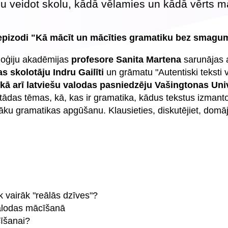
enu veidot skolu, kādā vēlamies un kādā vērts m
epizodi "Kā mācīt un mācīties gramatiku bez smagu
loģiju akadēmijas
profesore Sanita Martena
sarunājas 
as skolotāju Indru Gailīti
un grāmatu "Autentiski teksti 
 kā arī latviešu valodas pasniedzēju Vašingtonas Univ
 tādas tēmas, kā, kas ir gramatika, kādus tekstus izmanto
āku gramatikas apgūšanu. Klausieties, diskutējiet, domāji
k vairāk "reālās dzīves"?
valodas mācīšanā
cīšanai?