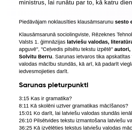
ministrus, lai runātu par to, kā katru di
Piedāvājam noklausīties klausāmsarunu
sesto 
Klausāmsarunā sociolingviste, Rēzeknes Tehno
Valsts 1. ģimnāzijas
latviešu valodas, literatūr
apguvē", "Ceļvedis pilsētu tekstu izpētē"
autori,
Solvitu Berru
. Sarunas ietvaros tika apskatītas
valodas mācību stundās, kā arī, kā padarīt viegl
iedvesmojieties darīt.
Sarunas pieturpunkti
3:15 Kas ir gramatika?
8:11 Kā skolēni uztver gramatikas mācīšanos?
15:01 Ko darīt, lai latviešu valodas stundās ienā
26:10 Pilsētvides tekstu izmantošana latviešu 
36:25 Kā izvēlēties tekstus latviešu valodas mā