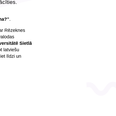
ācīties.
ma?"
.
ar Rēzeknes
valodas
ersitātē Sietlā
t latviešu
et līdzi un