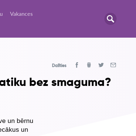
tu
Vakances
Dalīties
matiku bez smaguma?
ve un bērnu
vecākus un