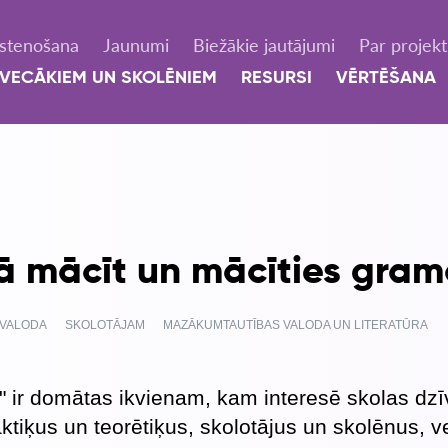
Īstenošana
Jaunumi
Biežākie jautājumi
Par projek
VECĀKIEM UN SKOLĒNIEM
RESURSI
VĒRTĒŠANA
ā mācīt un mācīties gra
 VALODA
SKOLOTĀJAM
MAZĀKUMTAUTĪBAS VALODA UN LITERATŪRA
 ir domātas ikvienam, kam interesē skolas dzī
ktiķus un teorētiķus, skolotājus un skolēnus, 