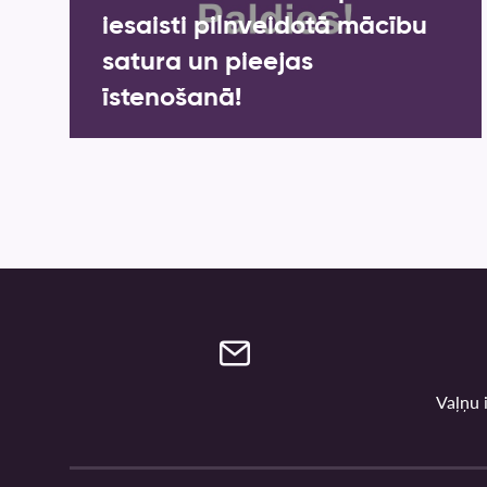
iesaisti pilnveidotā mācību
satura un pieejas
īstenošanā!
Vaļņu i