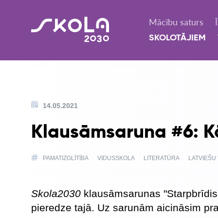
Mācību saturs
SKOLOTĀJIEM
14.05.2021
Klausāmsaruna #6: K
PAMATIZGLĪTĪBA
VIDUSSKOLA
LITERATŪRA
LATVIEŠU
Skola2030
klausāmsarunas "Starpbrīdis"
pieredze tajā. Uz sarunām aicināsim pra