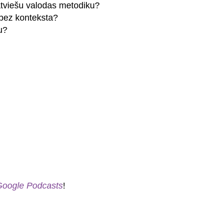
latviešu valodas metodiku?
 bez konteksta?
u?
Google Podcasts
!