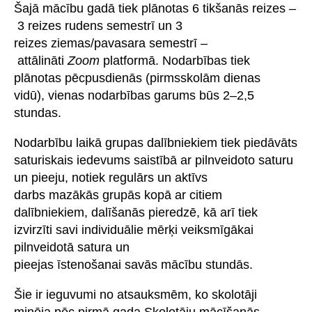
Šajā mācību gadā tiek plānotas 6 tikšanās reizes –
3 reizes rudens semestrī un 3
reizes ziemas/pavasara semestrī –
attālināti
Zoom
platformā. Nodarbības tiek
plānotas pēcpusdienās (pirmsskolām dienas
vidū), vienas nodarbības garums būs 2–2,5
stundas.
Nodarbību laikā grupas dalībniekiem tiek piedāvāts
saturiskais iedevums saistībā ar pilnveidoto saturu
un pieeju, notiek regulārs un aktīvs
darbs mazākās grupās kopā ar citiem
dalībniekiem, dalīšanās pieredzē, kā arī tiek
izvirzīti savi individuālie mērķi veiksmīgākai
pilnveidotā satura un
pieejas īstenošanai savās mācību stundās.
Šie ir ieguvumi no atsauksmēm, ko skolotāji