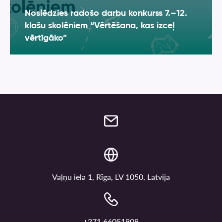
Noslēdzies radošo darbu konkurss 7.–12.
klašu skolēniem “Vērtēšana, kas izceļ
vērtīgāko”
Vaļņu iela 1, Rīga, LV 1050, Latvija
+371 66051908