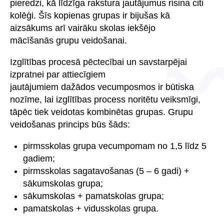
pieredzi, kā līdzīga rakstura jautājumus risina citi
kolēģi. Šīs kopienas grupas ir bijušas kā
aizsākums arī vairāku skolas iekšējo
mācīšanās grupu veidošanai.
Izglītības procesā pēctecībai un savstarpējai
izpratnei par attiecīgiem
jautājumiem dažādos vecumposmos ir būtiska
nozīme, lai izglītības process noritētu veiksmīgi,
tāpēc tiek veidotas kombinētas grupas. Grupu
veidošanas princips būs šāds:
pirmsskolas grupa vecumpomam no 1,5 līdz 5
gadiem;
pirmsskolas sagatavošanas (5 – 6 gadi) +
sākumskolas grupa;
sākumskolas + pamatskolas grupa;
pamatskolas + vidusskolas grupa.