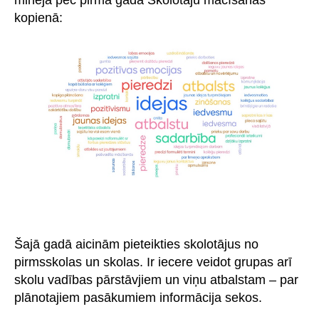
minēja pēc pirmā gada Skolotāju mācīšanās
kopienā:
Šajā gadā aicinām pieteikties skolotājus no
pirmsskolas un skolas. Ir iecere veidot grupas arī
skolu vadības pārstāvjiem un viņu atbalstam – par
plānotajiem pasākumiem informācija sekos.