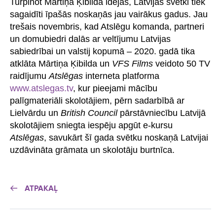
Turpinot Mārtiņa Ķibilda idejas, Latvijas svētki tiek
sagaidīti īpašās noskaņās jau vairākus gadus. Jau
trešais novembris, kad Atslēgu komanda, partneri
un domubiedri dalās ar veltījumu Latvijas
sabiedrībai un valstij kopumā – 2020. gadā tika
atklāta Mārtiņa Ķibilda un
VFS Films
veidoto 50 TV
raidījumu
Atslēgas
interneta platforma
www.atslegas.tv
, kur pieejami mācību
palīgmateriāli skolotājiem, pērn sadarbībā ar
Lielvārdu un
British Council
pārstāvniecību Latvijā
skolotājiem sniegta iespēju apgūt e-kursu
Atslēgas
, savukārt šī gada svētku noskaņā Latvijai
uzdāvināta grāmata un skolotāju burtnīca.
ATPAKAĻ