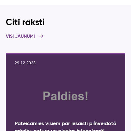
Citi raksti
VISI JAUNUMI
29.12.2023
Pateicamies visiem par iesaisti pilnveidotā
mācību satura un pieejas īstenošanā!