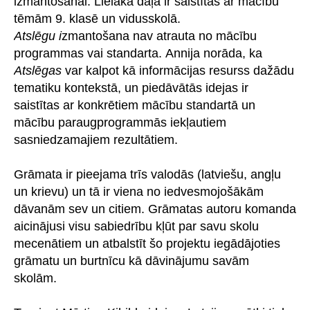
izmantošanai. Lielākā daļa ir saistītas ar mācību
tēmām 9. klasē un vidusskolā.
Atslēgu i
zmantošana nav atrauta no mācību
programmas vai standarta. Annija norāda, ka
Atslēgas
var kalpot kā informācijas resurss dažādu
tematiku kontekstā, un piedāvātās idejas ir
saistītas ar konkrētiem mācību standartā un
mācību paraugprogrammās iekļautiem
sasniedzamajiem rezultātiem.
Grāmata ir pieejama trīs valodās (latviešu, angļu
un krievu) un tā ir viena no iedvesmojošākām
dāvanām sev un citiem. Grāmatas autoru komanda
aicinājusi visu sabiedrību kļūt par savu skolu
mecenātiem un atbalstīt šo projektu iegādājoties
grāmatu un burtnīcu kā dāvinājumu savām
skolām.