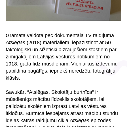
Grāmata veidota pēc dokumentālā TV raidījuma
Atslēgas
(2018) materiāliem, iepazīstinot ar 50
faktoloģiski un sižetiski aizraujošiem stāstiem par
zīmīgākajiem Latvijas vēstures notikumiem no
1918. gada līdz mūsdienām. Vienlaikus izdevumu
papildina bagātīgs, iepriekš neredzētu fotogrāfiju
klāsts.
Savukārt “Atslēgas. Skolotāju burtnīca” ir
mūsdienīgs mācību līdzeklis skolotājiem, lai
palīdzētu skolēniem izprast Latvijas vēstures
līkločus. Burtnīcā iespējams atrast mācību stundu
idejas katras raidījumu cikla
Atslēgas
epizodes