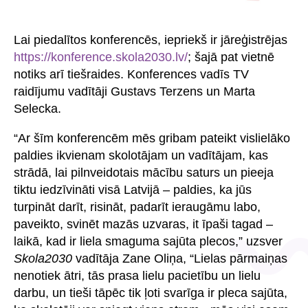
Lai piedalītos konferencēs, iepriekš ir jāreģistrējas
https://konference.skola2030.lv/
; šajā pat vietnē
notiks arī tiešraides. Konferences vadīs TV
raidījumu vadītāji Gustavs Terzens un Marta
Selecka.
“Ar šīm konferencēm mēs gribam pateikt vislielāko
paldies ikvienam skolotājam un vadītājam, kas
strādā, lai pilnveidotais mācību saturs un pieeja
tiktu iedzīvināti visā Latvijā – paldies, ka jūs
turpināt darīt, risināt, padarīt ieraugāmu labo,
paveikto, svinēt mazās uzvaras, it īpaši tagad –
laikā, kad ir liela smaguma sajūta plecos,” uzsver
Skola2030
vadītāja Zane Oliņa, “Lielas pārmaiņas
nenotiek ātri, tās prasa lielu pacietību un lielu
darbu, un tieši tāpēc tik ļoti svarīga ir pleca sajūta,