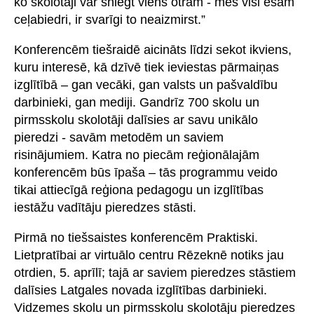
ko skolotāji var sniegt viens otram - mēs visi esam
ceļabiedri, ir svarīgi to neaizmirst.”
Konferencēm tiešraidē aicināts līdzi sekot ikviens,
kuru interesē, kā dzīvē tiek ieviestas pārmaiņas
izglītībā – gan vecāki, gan valsts un pašvaldību
darbinieki, gan mediji. Gandrīz 700 skolu un
pirmsskolu skolotāji dalīsies ar savu unikālo
pieredzi - savām metodēm un saviem
risinājumiem. Katra no piecām reģionālajām
konferencēm būs īpaša – tās programmu veido
tikai attiecīgā reģiona pedagogu un izglītības
iestāžu vadītāju pieredzes stāsti.
Pirmā no tiešsaistes konferencēm Praktiski.
Lietpratībai ar virtuālo centru Rēzeknē notiks jau
otrdien, 5. aprīlī; tajā ar saviem pieredzes stāstiem
dalīsies Latgales novada izglītības darbinieki.
Vidzemes skolu un pirmsskolu skolotāju pieredzes