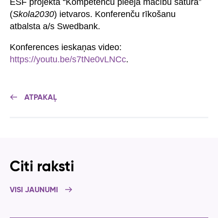
ESF projekta “Kompetenču pieeja mācību saturā”
(
Skola2030
) ietvaros. Konferenču rīkošanu
atbalsta a/s Swedbank.
Konferences ieskaņas video:
https://youtu.be/s7tNe0vLNCc
.
ATPAKAĻ
Citi raksti
VISI JAUNUMI