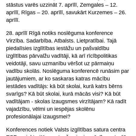
stāstus varēs uzzināt 7. aprīlī, Zemgales – 12.
aprīlī, Rīgas – 20. aprīlī, savukārt Kurzemes – 26.
aprīlī.
28. aprīlī Rīgā notiks noslēguma konference
Virzība. Sadarbība. Atbalsts. Lietpratībai. Tajā
piedalīsies izglītības iestāžu un pašvaldību
izglītības pārvalžu vadītāji, kā arī rīcībpolitikas
veidotāji, savu uzmanību vēršot uz pārmaiņu
vadību skolās. Noslēguma konferencē runāsim par
jautājumiem, ar ko saskaras katras mācību
iestādes vadītājs: kā būt skolai, kurā katrs bērns
svarīgs? Kā būt skolai, kurā mācās visi? Kā būt
vadītājam - skolas izaugsmes virzītājam? Kā radīt
vajadzību, vēlmi un iespējas skolēnu
profesionālajai izaugsmei?
Konferences notiek Valsts izglītības satura centra