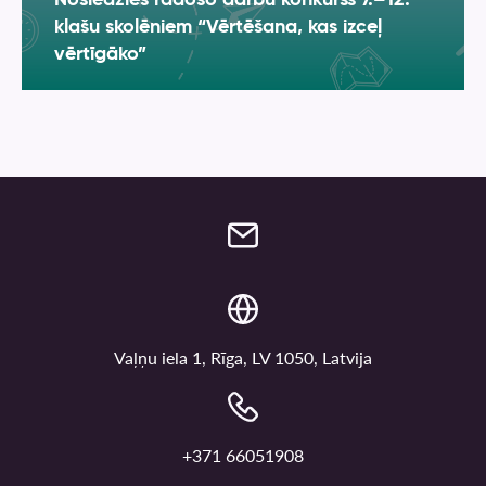
Noslēdzies radošo darbu konkurss 7.–12.
klašu skolēniem “Vērtēšana, kas izceļ
vērtīgāko”
Vaļņu iela 1, Rīga, LV 1050, Latvija
+371 66051908