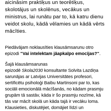
aicināsim praktiķus un teorētiķus,
skolotājus un skolēnus, vecākus un
ministrus, lai runātu par to, kā katru dienu
veidot skolu, kādā vēlamies un kādā vērts
mācīties.
Piedāvājam noklausīties klausāmsarunu otro
epizodi
"Vai intelektam jāapkalpo emocijas?"
.
Šajā klausāmsarunas
epizodē
Skola2030
konsultante Solvita Lazdiņa
sarunājas ar Latvijas Universitātes profesori,
sertificētu psiholoģi Baibu Martinsoni par to, kas
sociāli emocionālā mācīšanās, no kādam prasmju
grupām tā sastāv, kāda ir šo prasmju nozīme, kā
tās var mācīt skolā un kāda tajā ir vecāku loma.
Klausieties, diskutējiet, domājiet līdzi un