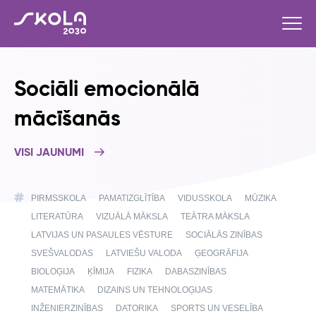
Sociāli emocionālā
mācīšanās
VISI JAUNUMI
PIRMSSKOLA
PAMATIZGLĪTĪBA
VIDUSSKOLA
MŪZIKA
LITERATŪRA
VIZUĀLĀ MĀKSLA
TEĀTRA MĀKSLA
LATVIJAS UN PASAULES VĒSTURE
SOCIĀLĀS ZINĪBAS
SVEŠVALODAS
LATVIEŠU VALODA
ĢEOGRĀFIJA
BIOLOĢIJA
ĶĪMIJA
FIZIKA
DABASZINĪBAS
MATEMĀTIKA
DIZAINS UN TEHNOLOĢIJAS
INŽENIERZINĪBAS
DATORIKA
SPORTS UN VESELĪBA