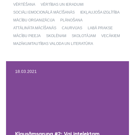
VĒRTĒŠANA
VĒRTĪBAS UN IERADUMI
SOCIĀLI EMOCIONĀLĀ MĀCĪŠANĀS
IEKĻAUJOŠA IZGLĪTĪBA
MĀCĪBU ORGANIZĀCIJA
PLĀNOŠANA
ATTĀLINĀTA MĀCĪŠANĀS
CAURVIJAS
LABĀ PRAKSE
MĀCĪBU PIEEJA
SKOLĒNAM
SKOLOTĀJAM
VECĀKIEM
MAZĀKUMTAUTĪBAS VALODA UN LITERATŪRA
18.03.2021
Klausāmsaruna #2: Vai intelektam