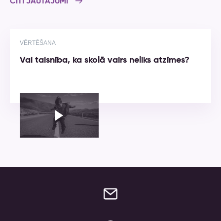
CITI JAUTĀJUMI
VĒRTĒŠANA
Vai taisnība, ka skolā vairs neliks atzīmes?