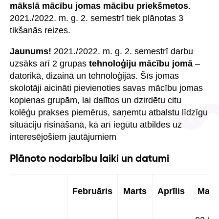
mākslā mācību jomas mācību priekšmetos
.
2021./2022. m. g. 2. semestrī tiek plānotas 3
tikšanās reizes.
Jaunums!
2021./2022. m. g. 2. semestrī darbu
uzsāks arī 2 grupas
tehnoloģiju mācību jomā
–
datorikā, dizainā un tehnoloģijās. Šīs jomas
skolotāji aicināti pievienoties savas mācību jomas
kopienas grupām, lai dalītos un dzirdētu citu
kolēģu prakses piemērus, saņemtu atbalstu līdzīgu
situāciju risināšanā, kā arī iegūtu atbildes uz
interesējošiem jautājumiem
Plānoto nodarbību laiki un datumi
Februāris
Marts
Aprīlis
Maij