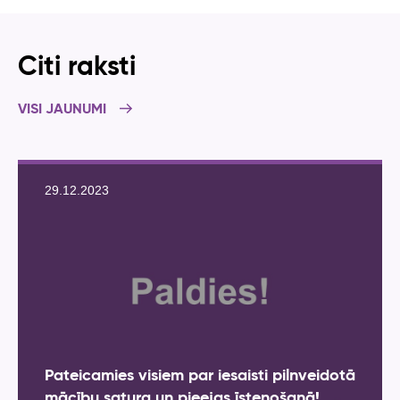
Citi raksti
VISI JAUNUMI
29.12.2023
Pateicamies visiem par iesaisti pilnveidotā
mācību satura un pieejas īstenošanā!