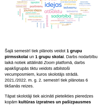
Šajā semestrī tiek plānots veidot
1 grupu
pirmsskolai
un
1 grupu skolai
. Darbs nodarbību
laikā notiek attālināti
Zoom
platfomā, darbs
apakšgrupās tiktu veidots atbilstoši
vecumposmiem, kuros skolotājs strādā.
2021./2022. m. g. 2. semestrī tiek plānotas 6
tikšanās reizes.
Tāpat skolotāji tiek aicināti pieteikties pieredzes
kopām
kultūras izpratnes un pašizpausmes