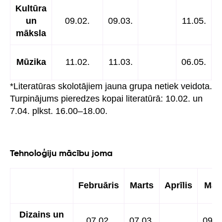
Kultūra
un
09.02.
09.03.
11.05.
māksla
Mūzika
11.02.
11.03.
06.05.
*Literatūras skolotājiem jauna grupa netiek veidota.
Turpinājums pieredzes kopai literatūrā: 10.02. un
7.04. plkst. 16.00–18.00.
Tehnoloģiju mācību joma
Februāris
Marts
Aprīlis
Maij
Dizains un
07.02.
07.03.
09.0