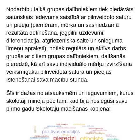
Nodarbību laikā grupas dalībniekiem tiek piedāvāts
saturiskais iedevums saistībā ar pilnveidoto saturu
un pieeju (piemēram, mērķa un sasniedzamā
rezultāta definēšana, jēgpilni uzdevumi,
diferenciācija, atgriezeniskā saite un snieguma
līmeņu apraksti), notiek regulārs un aktīvs darbs
grupās ar citiem grupas dalībniekiem, dalīšanās
pieredzē, kā arī savu individuālo mērķu izvirzīšana
veiksmīgākai pilnveidotā satura un pieejas
īstenošanai savā mācību stundā.
Šīs ir dažas no atsauksmēm un ieguvumiem, kurus
skolotāji minēja pēc tam, kad bija noslēguši savu
pirmo gadu Skolotāju mācīšanās kopienā: