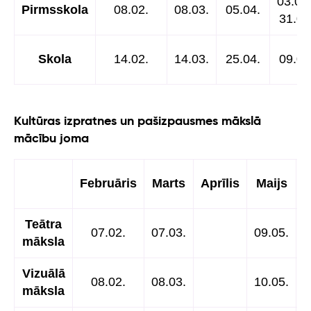
03.05.
Pirmsskola
08.02.
08.03.
05.04.
31.05
Skola
14.02.
14.03.
25.04.
09.05
Kultūras izpratnes un pašizpausmes mākslā
mācību joma
Februāris
Marts
Aprīlis
Maijs
J
Teātra
07.02.
07.03.
09.05.
māksla
Vizuālā
08.02.
08.03.
10.05.
māksla