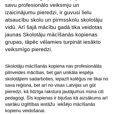
savu profesionālo veiksmju un
izaicinājumu pieredzi, ir guvusi lielu
atsaucību skolu un pirmsskolu skolotāju
vidū. Arī šajā mācību gadā tika veidotas
jaunas Skolotāju mācīšanās kopienas
grupas, tāpēc vēlamies turpināt iesākto
veiksmīgo pieredzi.
Skolotāju mācīšanās kopiena nav profesionālās
pilnveides mācības, bet gan unikāla iespēja
skolotājiem sadarboties, iepazīt kolēģus ne tikai no
sava reģiona, bet arī no visas Latvijas un gūt
pieredzi, kā līdzīga rakstura jautājumus risina citi
pedagogi. Šīs kopienas ir bijušas kā aizsākums arī
vairāku izglītības iestāžu iekšējo mācīšanās
kopienu veidošanai.