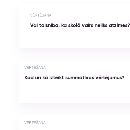
VĒRTĒŠANA
Vai taisnība, ka skolā vairs neliks atzīmes?
VĒRTĒŠANA
Kad un kā izteikt summatīvos vērtējumus?
VĒRTĒŠANA