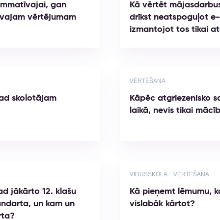
ummatīvajai, gan
Kā vērtēt mājasdarbu
atīvajam vērtējumam
drīkst neatspoguļot e-
izmantojot tos tikai a
VĒRTĒŠANA
kad skolotājam
Kāpēc atgriezenisko sa
laikā, nevis tikai māc
VIDUSSKOLA
VĒRTĒŠANA
d jākārto 12. klašu
Kā pieņemt lēmumu, k
tandarta, un kam un
vislabāk kārtot?
rta?