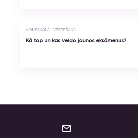
VIDUSSKOLA
VĒRTĒŠANA
Kā top un kas veido jaunos eksāmenus?