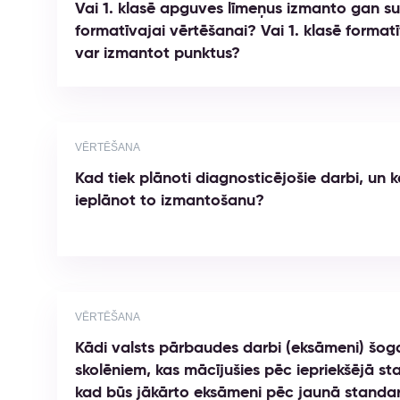
Vai 1. klasē apguves līmeņus izmanto gan s
formatīvajai vērtēšanai? Vai 1. klasē form
var izmantot punktus?
VĒRTĒŠANA
Kad tiek plānoti diagnosticējošie darbi, un 
ieplānot to izmantošanu?
VĒRTĒŠANA
Kādi valsts pārbaudes darbi (eksāmeni) šoga
skolēniem, kas mācījušies pēc iepriekšējā s
kad būs jākārto eksāmeni pēc jaunā standa