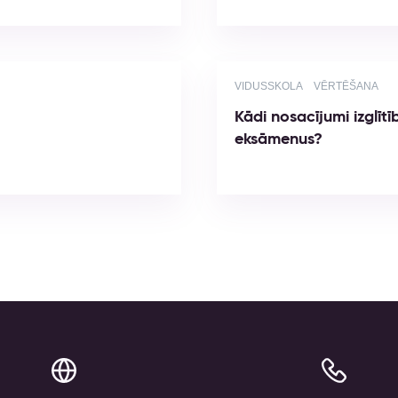
VIDUSSKOLA
VĒRTĒŠANA
Kādi nosacījumi izglīt
eksāmenus?