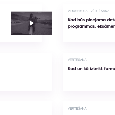
VIDUSSKOLA
VĒRTĒŠANA
Kad būs pieejama deta
programmas, eksāmenu
VĒRTĒŠANA
Kad un kā izteikt for
VĒRTĒŠANA