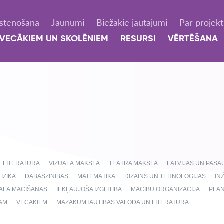
Īstenošana
Jaunumi
Biežākie jautājumi
Par projek
VECĀKIEM UN SKOLĒNIEM
RESURSI
VĒRTĒŠANA
LITERATŪRA
VIZUĀLĀ MĀKSLA
TEĀTRA MĀKSLA
LATVIJAS UN PAS
FIZIKA
DABASZINĪBAS
MATEMĀTIKA
DIZAINS UN TEHNOLOĢIJAS
IN
NĀLĀ MĀCĪŠANĀS
IEKĻAUJOŠA IZGLĪTĪBA
MĀCĪBU ORGANIZĀCIJA
PLĀ
AM
VECĀKIEM
MAZĀKUMTAUTĪBAS VALODA UN LITERATŪRA