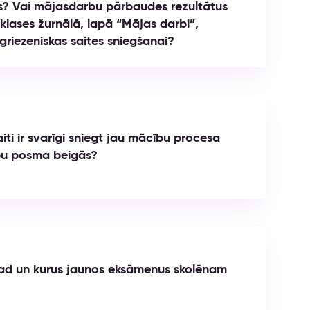
s? Vai mājasdarbu pārbaudes rezultātus
klases žurnālā, lapā “Mājas darbi”,
tgriezeniskas saites sniegšanai?
iti ir svarīgi sniegt jau mācību procesa
ību posma beigās?
ad un kurus jaunos eksāmenus skolēnam