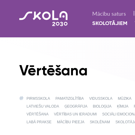
Mācību saturs
SKOLOTĀJIEM
Vērtēšana
PIRMSSKOLA
PAMATIZGLĪTĪBA
VIDUSSKOLA
MŪZIKA
LATVIEŠU VALODA
ĢEOGRĀFIJA
BIOLOĢIJA
ĶĪMIJA
VĒRTĒŠANA
VĒRTĪBAS UN IERADUMI
SOCIĀLI EMOCIO
LABĀ PRAKSE
MĀCĪBU PIEEJA
SKOLĒNAM
SKOLOTĀJ