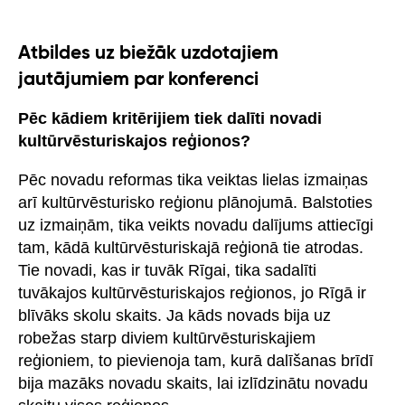
Atbildes uz biežāk uzdotajiem
jautājumiem par konferenci
Pēc kādiem kritērijiem tiek dalīti novadi
kultūrvēsturiskajos reģionos?
Pēc novadu reformas tika veiktas lielas izmaiņas
arī kultūrvēsturisko reģionu plānojumā. Balstoties
uz izmaiņām, tika veikts novadu dalījums attiecīgi
tam, kādā kultūrvēsturiskajā reģionā tie atrodas.
Tie novadi, kas ir tuvāk Rīgai, tika sadalīti
tuvākajos kultūrvēsturiskajos reģionos, jo Rīgā ir
blīvāks skolu skaits. Ja kāds novads bija uz
robežas starp diviem kultūrvēsturiskajiem
reģioniem, to pievienoja tam, kurā dalīšanas brīdī
bija mazāks novadu skaits, lai izlīdzinātu novadu