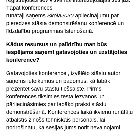
Tāpat konferences
runātāji saņems
Skola2030
apliecinājumu par
pieredzes stāsta demonstrēšanu konferencē un
līdzdalību programmas īstenošanā.
Kādus resursus un palīdzību man būs
iespējams saņemt gatavojoties un uzstājoties
konferencē?
Gatavojoties konferencei, izvēlēto stāstu autori
saņems ieteikumus un padomus, kā labāk
prezentēt savu stāstu tiešsaistē. Pirms
konferences tiksimies testa iezvanos un
pārliecināsimies par labāko praksi stāstu
demonstrēšanā. Konferences laikā ikvienu runātāju
atbalstīs zinošs tehniskais personāls, lai
nodrošinātu, ka sesijas jums norit nevainojami.