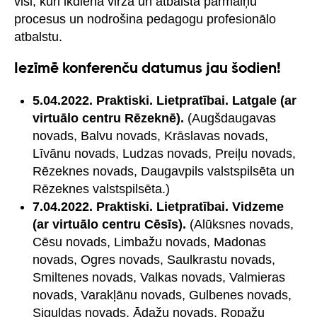
visi, kuri ikdienā virza un atbalsta pārmaiņu
procesus un nodrošina pedagogu profesionālo
atbalstu.
Iezīmē konferenču datumus jau šodien!
5.04.2022. Praktiski. Lietpratībai. Latgale (ar
virtuālo centru Rēzeknē).
(Augšdaugavas
novads, Balvu novads, Krāslavas novads,
Līvānu novads, Ludzas novads, Preiļu novads,
Rēzeknes novads, Daugavpils valstspilsēta un
Rēzeknes valstspilsēta.)
7.04.2022. Praktiski. Lietpratībai. Vidzeme
(ar virtuālo centru Cēsīs).
(Alūksnes novads,
Cēsu novads, Limbažu novads, Madonas
novads, Ogres novads, Saulkrastu novads,
Smiltenes novads, Valkas novads, Valmieras
novads, Varakļānu novads, Gulbenes novads,
Siguldas novads, Ādažu novads, Ropažu