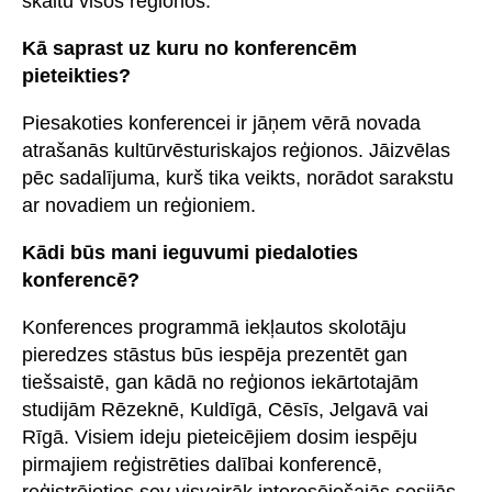
skaitu visos reģionos.
Kā saprast uz kuru no konferencēm
pieteikties?
Piesakoties konferencei ir jāņem vērā novada
atrašanās kultūrvēsturiskajos reģionos. Jāizvēlas
pēc sadalījuma, kurš tika veikts, norādot sarakstu
ar novadiem un reģioniem.
Kādi būs mani ieguvumi piedaloties
konferencē?
Konferences programmā iekļautos skolotāju
pieredzes stāstus būs iespēja prezentēt gan
tiešsaistē, gan kādā no reģionos iekārtotajām
studijām Rēzeknē, Kuldīgā, Cēsīs, Jelgavā vai
Rīgā. Visiem ideju pieteicējiem dosim iespēju
pirmajiem reģistrēties dalībai konferencē,
reģistrējoties sev visvairāk interesējošajās sesijās.