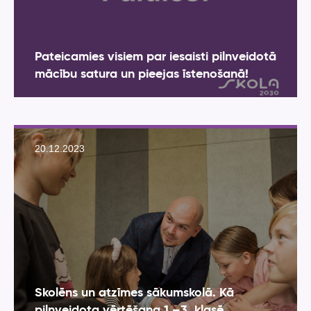
Pateicamies visiem par iesaisti pilnveidotā
mācību satura un pieejas īstenošanā!
20.12.2023
Skolēns un atzīmes sākumskolā. Kā
pilnveidota vērtēšana 1.–3. klasē