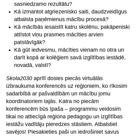
sasniedzamo rezultātu?
Kā izmantot atgriezenisko saiti, daudzveidīgus
atbalsta paņēmienus mācību procesā?
Kā mācībās iesaistīt katru skolēnu, pakāpeniski
attīstot viņu prasmes mācīties arvien
patstāvīgāk?
Kā gūt iedvesmu, mācīties vienam no otra un
darīt kopā ar kolēģiem savā izglītības iestādē,
novadā, valstī?
Skola2030
aprīlī dosies piecās virtuālās
izbraukuma konferencēs uz reģioniem, ko rīkosim
sadarbībā ar pašvaldībām un mācību jomu
koordinatoriem tajās. Katra no piecām
konferencēm būs īpaša – programmu veidosim
tikai no attiecīgā reģiona pedagogu un izglītības
iestāžu vadītāju pieredzes stāstiem. Atbalstiet
savējos! Piesakieties paši un iedrošiniet savus