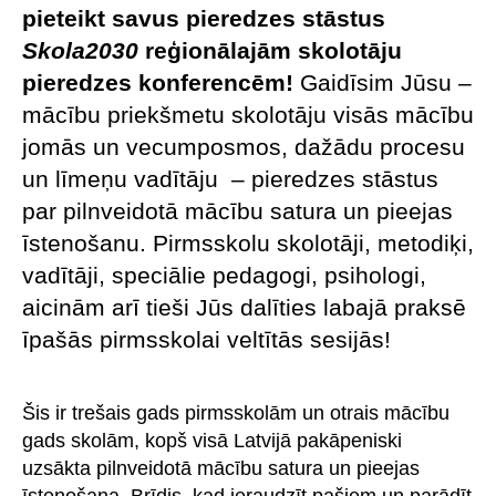
pieteikt savus pieredzes stāstus
Skola2030
reģionālajām skolotāju
pieredzes konferencēm!
Gaidīsim Jūsu –
mācību priekšmetu skolotāju visās mācību
jomās un vecumposmos, dažādu procesu
un līmeņu vadītāju – pieredzes stāstus
par pilnveidotā mācību satura un pieejas
īstenošanu. Pirmsskolu skolotāji, metodiķi,
vadītāji, speciālie pedagogi, psihologi,
aicinām arī tieši Jūs dalīties labajā praksē
īpašās pirmsskolai veltītās sesijās!
Šis ir trešais gads pirmsskolām un otrais mācību
gads skolām, kopš visā Latvijā pakāpeniski
uzsākta pilnveidotā mācību satura un pieejas
īstenošana. Brīdis, kad ieraudzīt pašiem un parādīt