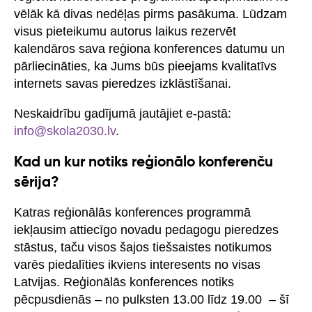
vēlāk kā divas nedēļas pirms pasākuma. Lūdzam
visus pieteikumu autorus laikus rezervēt
kalendāros sava reģiona konferences datumu un
pārliecināties, ka Jums būs pieejams kvalitatīvs
internets savas pieredzes izklāstīšanai.
Neskaidrību gadījumā jautājiet e-pastā:
info@skola2030.lv
.
Kad un kur notiks reģionālo konferenču
sērija?
Katras reģionālās konferences programmā
iekļausim attiecīgo novadu pedagogu pieredzes
stāstus, taču visos šajos tiešsaistes notikumos
varēs piedalīties ikviens interesents no visas
Latvijas. Reģionālās konferences notiks
pēcpusdienās – no pulksten 13.00 līdz 19.00 – šī